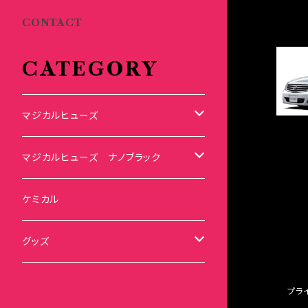
CONTACT
CATEGORY
マジカルヒューズ
スズキ
マジカルヒューズ ナノブラック
KEI
スバル
スズキ ブラック
ケミカル
アルト
BRZ
KEI
ダイハツ
スバル ブラック
グッズ
アルトエコ
R2
アルト
MAX
BRZ
トヨタ
ダイハツ ブラック
マジカルヒューズ
プラ