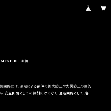
MFNF301 41個
電気回路には、漏電による故障の拡大防止や火災防止の目的
ろん、安全回路としての役割だけでなく、通電回路として、各回
には拭い去れない欠点があります。 1.溶接回路であ
属部分が露出している為、空気中に漏電してしまう。 3.金属