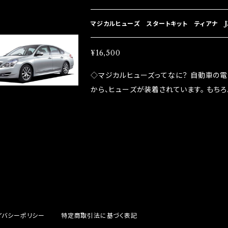
プレートが接触するがゆえ、接触抵抗がある。
善したヒューズが、マジカルヒューズになり
マジカルヒューズ スタートキット ティアナ J3
防止効果・接触抵抗低減効果により、このよ
ドリング安定化（静粛性UP） ・ターボ車の
¥16,500
向上 ・ヘッドランプの光量UP ・燃費向上
◇マジカルヒューズってなに？ 自動車の
ポーツシーンでの実証実験の上、 製品化を
から、ヒューズが装着されています。 もち
路への電力供給を行っています。 しかし、ヒューズ
るため、配線と比較し抵抗が大きい。 2.金
プレートが接触するがゆえ、接触抵抗がある。
善したヒューズが、マジカルヒューズになり
防止効果・接触抵抗低減効果により、このよ
ドリング安定化（静粛性UP） ・ターボ車の
向上 ・ヘッドランプの光量UP ・燃費向上
ポーツシーンでの実証実験の上、 製品化を
イバシーポリシー
特定商取引法に基づく表記