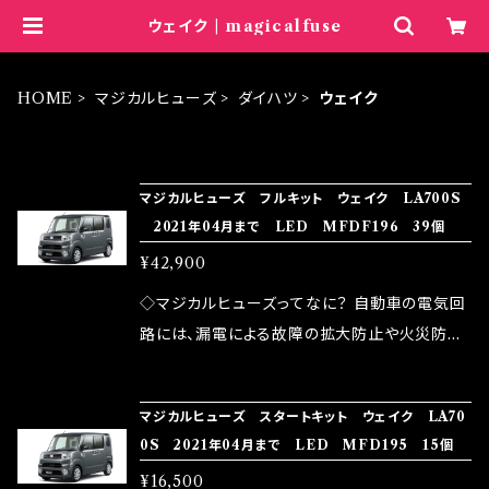
ウェイク | magicalfuse
HOME
マジカルヒューズ
ダイハツ
ウェイク
ITEM LIST
マジカルヒューズ フルキット ウェイク LA700S
2021年04月まで LED MFDF196 39個
¥42,900
◇マジカルヒューズってなに？ 自動車の電気回
路には、漏電による故障の拡大防止や火災防止
の目的から、ヒューズが装着されています。 もち
ろん、安全回路としての役割だけでなく、通電回
マジカルヒューズ スタートキット ウェイク LA70
路として、各回路への電力供給を行っています。
0S 2021年04月まで LED MFD195 15個
しかし、ヒューズには拭い去れない欠点があり
¥16,500
ます。 1.溶接回路であるため、配線と比較し抵抗