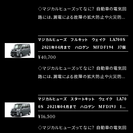
が大きい。 2.金属部分が露出している為、空気
◇マジカルヒューズってなに？ 自動車の電気回
中に漏電してしまう。 3.金属プレートが接触する
路には、漏電による故障の拡大防止や火災防止
がゆえ、接触抵抗がある。 この3点です。 1は、取
の目的から、ヒューズが装着されています。 もち
り去る事は出来ませんが、2・3を改善したヒュー
ろん、安全回路としての役割だけでなく、通電回
マジカルヒューズ フルキット ウェイク LA700S
ズが、マジカルヒューズになります。 ◇マジカル
路として、各回路への電力供給を行っています。
2021年04月まで ハロゲン MFDF194 37個
ヒューズの効果 マジカルヒューズは放電防止効
しかし、ヒューズには拭い去れない欠点があり
¥40,700
果・接触抵抗低減効果により、このような効果を
ます。 1.溶接回路であるため、配線と比較し抵抗
発揮します。 ・アクセルレスポンスの向上 ・アイ
が大きい。 2.金属部分が露出している為、空気
◇マジカルヒューズってなに？ 自動車の電気回
ドリング安定化（静粛性UP） ・ターボ車のターボ
中に漏電してしまう。 3.金属プレートが接触する
路には、漏電による故障の拡大防止や火災防止
ラグ改善 ・低速からのトルクアップ ・オーディオ
がゆえ、接触抵抗がある。 この3点です。 1は、取
の目的から、ヒューズが装着されています。 もち
の音質向上 ・ヘッドランプの光量UP ・燃費向上
り去る事は出来ませんが、2・3を改善したヒュー
ろん、安全回路としての役割だけでなく、通電回
など、これらの効果は、タウンユースだけでなく、
マジカルヒューズ スタートキット ウェイク LA70
ズが、マジカルヒューズになります。 ◇マジカル
路として、各回路への電力供給を行っています。
0S 2021年04月まで ハロゲン MFD193 15
モータースポーツシーンでの実証実験の上、 製
ヒューズの効果 マジカルヒューズは放電防止効
しかし、ヒューズには拭い去れない欠点があり
個
品化を果たしております。
¥16,500
果・接触抵抗低減効果により、このような効果を
ます。 1.溶接回路であるため、配線と比較し抵抗
発揮します。 ・アクセルレスポンスの向上 ・アイ
が大きい。 2.金属部分が露出している為、空気
◇マジカルヒューズってなに？ 自動車の電気回