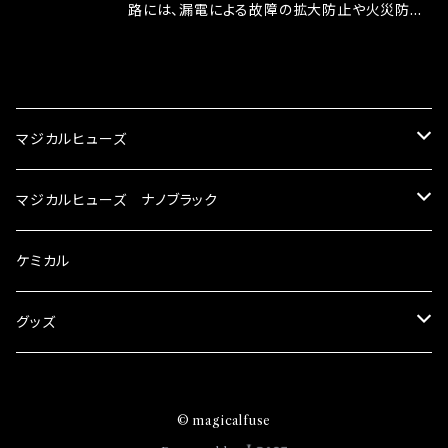
ドリング安定化（静粛性UP） ・ターボ車のターボ
中に漏電してしまう。 3.金属プレートが接触する
路には、漏電による故障の拡大防止や火災防止
ラグ改善 ・低速からのトルクアップ ・オーディオ
がゆえ、接触抵抗がある。 この3点です。 1は、取
の目的から、ヒューズが装着されています。 もち
の音質向上 ・ヘッドランプの光量UP ・燃費向上
り去る事は出来ませんが、2・3を改善したヒュー
ろん、安全回路としての役割だけでなく、通電回
CATEGORY
など、これらの効果は、タウンユースだけでなく、
ズが、マジカルヒューズになります。 ◇マジカル
路として、各回路への電力供給を行っています。
モータースポーツシーンでの実証実験の上、 製
ヒューズの効果 マジカルヒューズは放電防止効
しかし、ヒューズには拭い去れない欠点があり
マジカルヒューズ
品化を果たしております。
果・接触抵抗低減効果により、このような効果を
ます。 1.溶接回路であるため、配線と比較し抵抗
発揮します。 ・アクセルレスポンスの向上 ・アイ
が大きい。 2.金属部分が露出している為、空気
スズキ
マジカルヒューズ ナノブラック
ドリング安定化（静粛性UP） ・ターボ車のターボ
中に漏電してしまう。 3.金属プレートが接触する
ラグ改善 ・低速からのトルクアップ ・オーディオ
がゆえ、接触抵抗がある。 この3点です。 1は、取
KEI
の音質向上 ・ヘッドランプの光量UP ・燃費向上
スバル
スズキ ブラック
ケミカル
り去る事は出来ませんが、2・3を改善したヒュー
など、これらの効果は、タウンユースだけでなく、
ズが、マジカルヒューズになります。 ◇マジカル
モータースポーツシーンでの実証実験の上、 製
アルト
ヒューズの効果 マジカルヒューズは放電防止効
BRZ
KEI
ダイハツ
スバル ブラック
グッズ
品化を果たしております。
果・接触抵抗低減効果により、このような効果を
アルトエコ
発揮します。 ・アクセルレスポンスの向上 ・アイ
R2
アルト
MAX
BRZ
トヨタ
ダイハツ ブラック
マジカルヒューズ
ドリング安定化（静粛性UP） ・ターボ車のターボ
© magicalfuse
エスクード
ラグ改善 ・低速からのトルクアップ ・オーディオ
S4
アルトエコ
MOVE
R2
86
MAX
ニッサン
トヨタ ブラック
トムススピリット