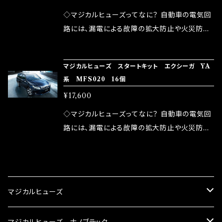
が大きい。 2.金属部分が露出している為、空気
◇マジカルヒューズってなに？ 自動車の電気回
中に漏電してしまう。 3.金属プレートが接触する
路には、漏電による故障の拡大防止や火災防止
がゆえ、接触抵抗がある。 この3点です。 1は、取
の目的から、ヒューズが装着されています。 もち
り去る事は出来ませんが、2・3を改善したヒュー
ろん、安全回路としての役割だけでなく、通電回
マジカルヒューズ スタートキット エクシーガ YA
ズが、マジカルヒューズになります。 ◇マジカル
路として、各回路への電力供給を行っています。
系 MFS020 16個
ヒューズの効果 マジカルヒューズは放電防止効
しかし、ヒューズには拭い去れない欠点があり
¥17,600
果・接触抵抗低減効果により、このような効果を
ます。 1.溶接回路であるため、配線と比較し抵抗
発揮します。 ・アクセルレスポンスの向上 ・アイ
が大きい。 2.金属部分が露出している為、空気
◇マジカルヒューズってなに？ 自動車の電気回
ドリング安定化（静粛性UP） ・ターボ車のターボ
中に漏電してしまう。 3.金属プレートが接触する
路には、漏電による故障の拡大防止や火災防止
ラグ改善 ・低速からのトルクアップ ・オーディオ
がゆえ、接触抵抗がある。 この3点です。 1は、取
の目的から、ヒューズが装着されています。 もち
の音質向上 ・ヘッドランプの光量UP ・燃費向上
り去る事は出来ませんが、2・3を改善したヒュー
ろん、安全回路としての役割だけでなく、通電回
CATEGORY
など、これらの効果は、タウンユースだけでなく、
ズが、マジカルヒューズになります。 ◇マジカル
路として、各回路への電力供給を行っています。
モータースポーツシーンでの実証実験の上、 製
ヒューズの効果 マジカルヒューズは放電防止効
しかし、ヒューズには拭い去れない欠点があり
マジカルヒューズ
品化を果たしております。
果・接触抵抗低減効果により、このような効果を
ます。 1.溶接回路であるため、配線と比較し抵抗
発揮します。 ・アクセルレスポンスの向上 ・アイ
が大きい。 2.金属部分が露出している為、空気
スズキ