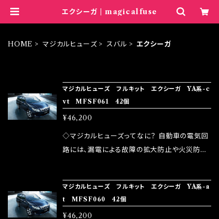
エクシーガ | magicalfuse
HOME
マジカルヒューズ
スバル
エクシーガ
ITEM LIST
マジカルヒューズ フルキット エクシーガ YA系-c
vt MFSF061 42個
¥46,200
◇マジカルヒューズってなに？ 自動車の電気回
路には、漏電による故障の拡大防止や火災防止
の目的から、ヒューズが装着されています。 もち
ろん、安全回路としての役割だけでなく、通電回
マジカルヒューズ フルキット エクシーガ YA系-a
路として、各回路への電力供給を行っています。
t MFSF060 42個
しかし、ヒューズには拭い去れない欠点があり
¥46,200
ます。 1.溶接回路であるため、配線と比較し抵抗