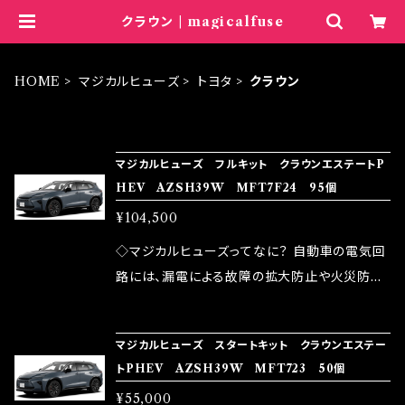
クラウン | magicalfuse
HOME
マジカルヒューズ
トヨタ
クラウン
ITEM LIST
マジカルヒューズ フルキット クラウンエステートP
HEV AZSH39W MFT7F24 95個
¥104,500
◇マジカルヒューズってなに？ 自動車の電気回
路には、漏電による故障の拡大防止や火災防止
の目的から、ヒューズが装着されています。 もち
ろん、安全回路としての役割だけでなく、通電回
マジカルヒューズ スタートキット クラウンエステー
路として、各回路への電力供給を行っています。
トPHEV AZSH39W MFT723 50個
しかし、ヒューズには拭い去れない欠点があり
¥55,000
ます。 1.溶接回路であるため、配線と比較し抵抗