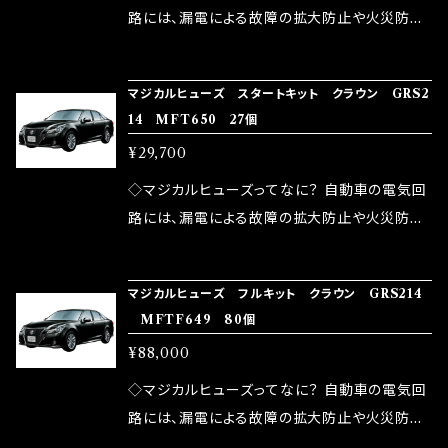
ドリング安定化（静粛性UP） ・ターボ車のターボ
中に漏電してしまう。 3.金属プレートが接触する
路には、漏電による故障の拡大防止や火災防止
ラグ改善 ・低速からのトルクアップ ・オーディオ
がゆえ、接触抵抗がある。 この3点です。 1は、取
の目的から、ヒューズが装着されています。 もち
の音質向上 ・ヘッドランプの光量UP ・燃費向上
り去る事は出来ませんが、2・3を改善したヒュー
ろん、安全回路としての役割だけでなく、通電回
など、これらの効果は、タウンユースだけでなく、
マジカルヒューズ スタートキット クラウン GRS2
ズが、マジカルヒューズになります。 ◇マジカル
路として、各回路への電力供給を行っています。
14 MFT650 27個
モータースポーツシーンでの実証実験の上、 製
ヒューズの効果 マジカルヒューズは放電防止効
しかし、ヒューズには拭い去れない欠点があり
品化を果たしております。
¥29,700
果・接触抵抗低減効果により、このような効果を
ます。 1.溶接回路であるため、配線と比較し抵抗
発揮します。 ・アクセルレスポンスの向上 ・アイ
が大きい。 2.金属部分が露出している為、空気
◇マジカルヒューズってなに？ 自動車の電気回
ドリング安定化（静粛性UP） ・ターボ車のターボ
中に漏電してしまう。 3.金属プレートが接触する
路には、漏電による故障の拡大防止や火災防止
ラグ改善 ・低速からのトルクアップ ・オーディオ
がゆえ、接触抵抗がある。 この3点です。 1は、取
の目的から、ヒューズが装着されています。 もち
の音質向上 ・ヘッドランプの光量UP ・燃費向上
り去る事は出来ませんが、2・3を改善したヒュー
ろん、安全回路としての役割だけでなく、通電回
など、これらの効果は、タウンユースだけでなく、
マジカルヒューズ フルキット クラウン GRS214
ズが、マジカルヒューズになります。 ◇マジカル
路として、各回路への電力供給を行っています。
MFTF649 80個
モータースポーツシーンでの実証実験の上、 製
ヒューズの効果 マジカルヒューズは放電防止効
しかし、ヒューズには拭い去れない欠点があり
品化を果たしております。
¥88,000
果・接触抵抗低減効果により、このような効果を
ます。 1.溶接回路であるため、配線と比較し抵抗
発揮します。 ・アクセルレスポンスの向上 ・アイ
が大きい。 2.金属部分が露出している為、空気
◇マジカルヒューズってなに？ 自動車の電気回
ドリング安定化（静粛性UP） ・ターボ車のターボ
中に漏電してしまう。 3.金属プレートが接触する
路には、漏電による故障の拡大防止や火災防止
ラグ改善 ・低速からのトルクアップ ・オーディオ
がゆえ、接触抵抗がある。 この3点です。 1は、取
の目的から、ヒューズが装着されています。 もち