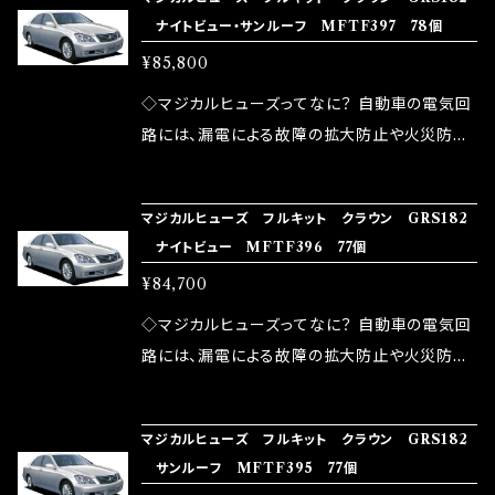
ズが、マジカルヒューズになります。 ◇マジカル
路として、各回路への電力供給を行っています。
ナイトビュー・サンルーフ MFTF397 78個
モータースポーツシーンでの実証実験の上、 製
ヒューズの効果 マジカルヒューズは放電防止効
しかし、ヒューズには拭い去れない欠点があり
品化を果たしております。
¥85,800
果・接触抵抗低減効果により、このような効果を
ます。 1.溶接回路であるため、配線と比較し抵抗
発揮します。 ・アクセルレスポンスの向上 ・アイ
が大きい。 2.金属部分が露出している為、空気
◇マジカルヒューズってなに？ 自動車の電気回
ドリング安定化（静粛性UP） ・ターボ車のターボ
中に漏電してしまう。 3.金属プレートが接触する
路には、漏電による故障の拡大防止や火災防止
ラグ改善 ・低速からのトルクアップ ・オーディオ
がゆえ、接触抵抗がある。 この3点です。 1は、取
の目的から、ヒューズが装着されています。 もち
の音質向上 ・ヘッドランプの光量UP ・燃費向上
り去る事は出来ませんが、2・3を改善したヒュー
ろん、安全回路としての役割だけでなく、通電回
など、これらの効果は、タウンユースだけでなく、
マジカルヒューズ フルキット クラウン GRS182
ズが、マジカルヒューズになります。 ◇マジカル
路として、各回路への電力供給を行っています。
ナイトビュー MFTF396 77個
モータースポーツシーンでの実証実験の上、 製
ヒューズの効果 マジカルヒューズは放電防止効
しかし、ヒューズには拭い去れない欠点があり
品化を果たしております。
¥84,700
果・接触抵抗低減効果により、このような効果を
ます。 1.溶接回路であるため、配線と比較し抵抗
発揮します。 ・アクセルレスポンスの向上 ・アイ
が大きい。 2.金属部分が露出している為、空気
◇マジカルヒューズってなに？ 自動車の電気回
ドリング安定化（静粛性UP） ・ターボ車のターボ
中に漏電してしまう。 3.金属プレートが接触する
路には、漏電による故障の拡大防止や火災防止
ラグ改善 ・低速からのトルクアップ ・オーディオ
がゆえ、接触抵抗がある。 この3点です。 1は、取
の目的から、ヒューズが装着されています。 もち
の音質向上 ・ヘッドランプの光量UP ・燃費向上
り去る事は出来ませんが、2・3を改善したヒュー
ろん、安全回路としての役割だけでなく、通電回
など、これらの効果は、タウンユースだけでなく、
マジカルヒューズ フルキット クラウン GRS182
ズが、マジカルヒューズになります。 ◇マジカル
路として、各回路への電力供給を行っています。
サンルーフ MFTF395 77個
モータースポーツシーンでの実証実験の上、 製
ヒューズの効果 マジカルヒューズは放電防止効
しかし、ヒューズには拭い去れない欠点があり