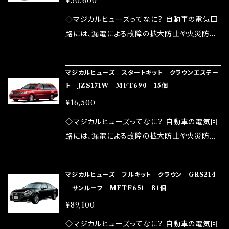
¥50,600
果・接触抵抗低減効果により、このような効果を
ます。 1.溶接回路であるため、配線と比較し抵抗
発揮します。 ・アクセルレスポンスの向上 ・アイ
が大きい。 2.金属部分が露出している為、空気
◇マジカルヒューズってなに？ 自動車の電気回
ドリング安定化（静粛性UP） ・ターボ車のターボ
中に漏電してしまう。 3.金属プレートが接触する
路には、漏電による故障の拡大防止や火災防止
ラグ改善 ・低速からのトルクアップ ・オーディオ
がゆえ、接触抵抗がある。 この3点です。 1は、取
の目的から、ヒューズが装着されています。 もち
の音質向上 ・ヘッドランプの光量UP ・燃費向上
り去る事は出来ませんが、2・3を改善したヒュー
ろん、安全回路としての役割だけでなく、通電回
など、これらの効果は、タウンユースだけでなく、
マジカルヒューズ スタートキット クラウンエステー
ズが、マジカルヒューズになります。 ◇マジカル
路として、各回路への電力供給を行っています。
ト JZS171W MFT690 15個
モータースポーツシーンでの実証実験の上、 製
ヒューズの効果 マジカルヒューズは放電防止効
しかし、ヒューズには拭い去れない欠点があり
品化を果たしております。
¥16,500
果・接触抵抗低減効果により、このような効果を
ます。 1.溶接回路であるため、配線と比較し抵抗
発揮します。 ・アクセルレスポンスの向上 ・アイ
が大きい。 2.金属部分が露出している為、空気
◇マジカルヒューズってなに？ 自動車の電気回
ドリング安定化（静粛性UP） ・ターボ車のターボ
中に漏電してしまう。 3.金属プレートが接触する
路には、漏電による故障の拡大防止や火災防止
ラグ改善 ・低速からのトルクアップ ・オーディオ
がゆえ、接触抵抗がある。 この3点です。 1は、取
の目的から、ヒューズが装着されています。 もち
の音質向上 ・ヘッドランプの光量UP ・燃費向上
り去る事は出来ませんが、2・3を改善したヒュー
ろん、安全回路としての役割だけでなく、通電回
など、これらの効果は、タウンユースだけでなく、
マジカルヒューズ フルキット クラウン GRS214
ズが、マジカルヒューズになります。 ◇マジカル
路として、各回路への電力供給を行っています。
サンルーフ MFTF651 81個
モータースポーツシーンでの実証実験の上、 製
ヒューズの効果 マジカルヒューズは放電防止効
しかし、ヒューズには拭い去れない欠点があり
品化を果たしております。
¥89,100
果・接触抵抗低減効果により、このような効果を
ます。 1.溶接回路であるため、配線と比較し抵抗
発揮します。 ・アクセルレスポンスの向上 ・アイ
が大きい。 2.金属部分が露出している為、空気
◇マジカルヒューズってなに？ 自動車の電気回