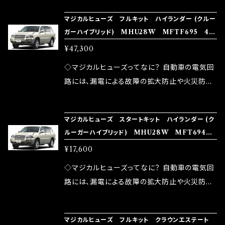
の音質向上 ・ヘッドランプの光量UP ・燃費向上
り去る事は出来ませんが、2・3を改善したヒュー
ろん、安全回路としての役割だけでなく、通電回
など、これらの効果は、タウンユースだけでなく、
マジカルヒューズ フルキット ハイランダー (クルー
ズが、マジカルヒューズになります。 ◇マジカル
路として、各回路への電力供給を行っています。
ガーハイブリッド) MHU28W MFTF695 43
モータースポーツシーンでの実証実験の上、 製
ヒューズの効果 マジカルヒューズは放電防止効
しかし、ヒューズには拭い去れない欠点があり
個
品化を果たしております。
¥47,300
果・接触抵抗低減効果により、このような効果を
ます。 1.溶接回路であるため、配線と比較し抵抗
発揮します。 ・アクセルレスポンスの向上 ・アイ
が大きい。 2.金属部分が露出している為、空気
◇マジカルヒューズってなに？ 自動車の電気回
ドリング安定化（静粛性UP） ・ターボ車のターボ
中に漏電してしまう。 3.金属プレートが接触する
路には、漏電による故障の拡大防止や火災防止
ラグ改善 ・低速からのトルクアップ ・オーディオ
がゆえ、接触抵抗がある。 この3点です。 1は、取
の目的から、ヒューズが装着されています。 もち
の音質向上 ・ヘッドランプの光量UP ・燃費向上
り去る事は出来ませんが、2・3を改善したヒュー
ろん、安全回路としての役割だけでなく、通電回
など、これらの効果は、タウンユースだけでなく、
マジカルヒューズ スタートキット ハイランダー (ク
ズが、マジカルヒューズになります。 ◇マジカル
路として、各回路への電力供給を行っています。
ルーガーハイブリッド) MHU28W MFT694 1
モータースポーツシーンでの実証実験の上、 製
ヒューズの効果 マジカルヒューズは放電防止効
しかし、ヒューズには拭い去れない欠点があり
6個
品化を果たしております。
¥17,600
果・接触抵抗低減効果により、このような効果を
ます。 1.溶接回路であるため、配線と比較し抵抗
発揮します。 ・アクセルレスポンスの向上 ・アイ
が大きい。 2.金属部分が露出している為、空気
◇マジカルヒューズってなに？ 自動車の電気回
ドリング安定化（静粛性UP） ・ターボ車のターボ
中に漏電してしまう。 3.金属プレートが接触する
路には、漏電による故障の拡大防止や火災防止
ラグ改善 ・低速からのトルクアップ ・オーディオ
がゆえ、接触抵抗がある。 この3点です。 1は、取
の目的から、ヒューズが装着されています。 もち
の音質向上 ・ヘッドランプの光量UP ・燃費向上
り去る事は出来ませんが、2・3を改善したヒュー
ろん、安全回路としての役割だけでなく、通電回
など、これらの効果は、タウンユースだけでなく、
マジカルヒューズ フルキット クラウンエステート
ズが、マジカルヒューズになります。 ◇マジカル
路として、各回路への電力供給を行っています。