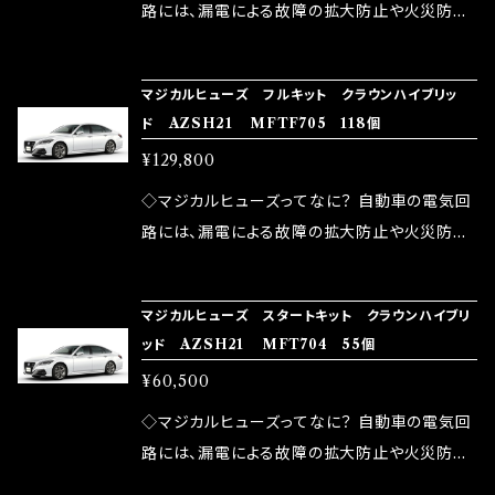
ドリング安定化（静粛性UP） ・ターボ車のターボ
中に漏電してしまう。 3.金属プレートが接触する
路には、漏電による故障の拡大防止や火災防止
ラグ改善 ・低速からのトルクアップ ・オーディオ
がゆえ、接触抵抗がある。 この3点です。 1は、取
の目的から、ヒューズが装着されています。 もち
の音質向上 ・ヘッドランプの光量UP ・燃費向上
り去る事は出来ませんが、2・3を改善したヒュー
ろん、安全回路としての役割だけでなく、通電回
など、これらの効果は、タウンユースだけでなく、
マジカルヒューズ フルキット クラウンハイブリッ
ズが、マジカルヒューズになります。 ◇マジカル
路として、各回路への電力供給を行っています。
ド AZSH21 MFTF705 118個
モータースポーツシーンでの実証実験の上、 製
ヒューズの効果 マジカルヒューズは放電防止効
しかし、ヒューズには拭い去れない欠点があり
品化を果たしております。
¥129,800
果・接触抵抗低減効果により、このような効果を
ます。 1.溶接回路であるため、配線と比較し抵抗
発揮します。 ・アクセルレスポンスの向上 ・アイ
が大きい。 2.金属部分が露出している為、空気
◇マジカルヒューズってなに？ 自動車の電気回
ドリング安定化（静粛性UP） ・ターボ車のターボ
中に漏電してしまう。 3.金属プレートが接触する
路には、漏電による故障の拡大防止や火災防止
ラグ改善 ・低速からのトルクアップ ・オーディオ
がゆえ、接触抵抗がある。 この3点です。 1は、取
の目的から、ヒューズが装着されています。 もち
の音質向上 ・ヘッドランプの光量UP ・燃費向上
り去る事は出来ませんが、2・3を改善したヒュー
ろん、安全回路としての役割だけでなく、通電回
など、これらの効果は、タウンユースだけでなく、
マジカルヒューズ スタートキット クラウンハイブリ
ズが、マジカルヒューズになります。 ◇マジカル
路として、各回路への電力供給を行っています。
ッド AZSH21 MFT704 55個
モータースポーツシーンでの実証実験の上、 製
ヒューズの効果 マジカルヒューズは放電防止効
しかし、ヒューズには拭い去れない欠点があり
品化を果たしております。
¥60,500
果・接触抵抗低減効果により、このような効果を
ます。 1.溶接回路であるため、配線と比較し抵抗
発揮します。 ・アクセルレスポンスの向上 ・アイ
が大きい。 2.金属部分が露出している為、空気
◇マジカルヒューズってなに？ 自動車の電気回
ドリング安定化（静粛性UP） ・ターボ車のターボ
中に漏電してしまう。 3.金属プレートが接触する
路には、漏電による故障の拡大防止や火災防止
ラグ改善 ・低速からのトルクアップ ・オーディオ
がゆえ、接触抵抗がある。 この3点です。 1は、取
の目的から、ヒューズが装着されています。 もち