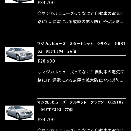
品化を果たしております。
¥84,700
果・接触抵抗低減効果により、このような効果を
ます。 1.溶接回路であるため、配線と比較し抵抗
発揮します。 ・アクセルレスポンスの向上 ・アイ
が大きい。 2.金属部分が露出している為、空気
◇マジカルヒューズってなに？ 自動車の電気回
ドリング安定化（静粛性UP） ・ターボ車のターボ
中に漏電してしまう。 3.金属プレートが接触する
路には、漏電による故障の拡大防止や火災防止
ラグ改善 ・低速からのトルクアップ ・オーディオ
がゆえ、接触抵抗がある。 この3点です。 1は、取
の目的から、ヒューズが装着されています。 もち
の音質向上 ・ヘッドランプの光量UP ・燃費向上
り去る事は出来ませんが、2・3を改善したヒュー
ろん、安全回路としての役割だけでなく、通電回
など、これらの効果は、タウンユースだけでなく、
マジカルヒューズ スタートキット クラウン GRS1
ズが、マジカルヒューズになります。 ◇マジカル
路として、各回路への電力供給を行っています。
82 MFT394 26個
モータースポーツシーンでの実証実験の上、 製
ヒューズの効果 マジカルヒューズは放電防止効
しかし、ヒューズには拭い去れない欠点があり
品化を果たしております。
¥28,600
果・接触抵抗低減効果により、このような効果を
ます。 1.溶接回路であるため、配線と比較し抵抗
発揮します。 ・アクセルレスポンスの向上 ・アイ
が大きい。 2.金属部分が露出している為、空気
◇マジカルヒューズってなに？ 自動車の電気回
ドリング安定化（静粛性UP） ・ターボ車のターボ
中に漏電してしまう。 3.金属プレートが接触する
路には、漏電による故障の拡大防止や火災防止
ラグ改善 ・低速からのトルクアップ ・オーディオ
がゆえ、接触抵抗がある。 この3点です。 1は、取
の目的から、ヒューズが装着されています。 もち
の音質向上 ・ヘッドランプの光量UP ・燃費向上
り去る事は出来ませんが、2・3を改善したヒュー
ろん、安全回路としての役割だけでなく、通電回
など、これらの効果は、タウンユースだけでなく、
マジカルヒューズ フルキット クラウン GRS182
ズが、マジカルヒューズになります。 ◇マジカル
路として、各回路への電力供給を行っています。
MFTF393 77個
モータースポーツシーンでの実証実験の上、 製
ヒューズの効果 マジカルヒューズは放電防止効
しかし、ヒューズには拭い去れない欠点があり
品化を果たしております。
¥84,700
果・接触抵抗低減効果により、このような効果を
ます。 1.溶接回路であるため、配線と比較し抵抗
発揮します。 ・アクセルレスポンスの向上 ・アイ
が大きい。 2.金属部分が露出している為、空気
◇マジカルヒューズってなに？ 自動車の電気回