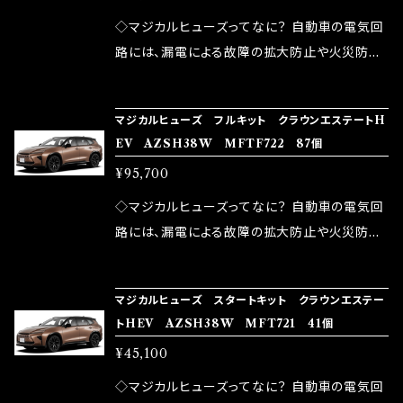
が大きい。 2.金属部分が露出している為、空気
◇マジカルヒューズってなに？ 自動車の電気回
中に漏電してしまう。 3.金属プレートが接触する
路には、漏電による故障の拡大防止や火災防止
がゆえ、接触抵抗がある。 この3点です。 1は、取
の目的から、ヒューズが装着されています。 もち
り去る事は出来ませんが、2・3を改善したヒュー
ろん、安全回路としての役割だけでなく、通電回
マジカルヒューズ フルキット クラウンエステートH
ズが、マジカルヒューズになります。 ◇マジカル
路として、各回路への電力供給を行っています。
EV AZSH38W MFTF722 87個
ヒューズの効果 マジカルヒューズは放電防止効
しかし、ヒューズには拭い去れない欠点があり
¥95,700
果・接触抵抗低減効果により、このような効果を
ます。 1.溶接回路であるため、配線と比較し抵抗
発揮します。 ・アクセルレスポンスの向上 ・アイ
が大きい。 2.金属部分が露出している為、空気
◇マジカルヒューズってなに？ 自動車の電気回
ドリング安定化（静粛性UP） ・ターボ車のターボ
中に漏電してしまう。 3.金属プレートが接触する
路には、漏電による故障の拡大防止や火災防止
ラグ改善 ・低速からのトルクアップ ・オーディオ
がゆえ、接触抵抗がある。 この3点です。 1は、取
の目的から、ヒューズが装着されています。 もち
の音質向上 ・ヘッドランプの光量UP ・燃費向上
り去る事は出来ませんが、2・3を改善したヒュー
ろん、安全回路としての役割だけでなく、通電回
など、これらの効果は、タウンユースだけでなく、
マジカルヒューズ スタートキット クラウンエステー
ズが、マジカルヒューズになります。 ◇マジカル
路として、各回路への電力供給を行っています。
トHEV AZSH38W MFT721 41個
モータースポーツシーンでの実証実験の上、 製
ヒューズの効果 マジカルヒューズは放電防止効
しかし、ヒューズには拭い去れない欠点があり
品化を果たしております。
¥45,100
果・接触抵抗低減効果により、このような効果を
ます。 1.溶接回路であるため、配線と比較し抵抗
発揮します。 ・アクセルレスポンスの向上 ・アイ
が大きい。 2.金属部分が露出している為、空気
◇マジカルヒューズってなに？ 自動車の電気回