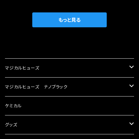
がゆえ、接触抵抗がある。 この3点です。 1は、取
の目的から、ヒューズが装着されています。 もち
の音質向上 ・ヘッドランプの光量UP ・燃費向上
り去る事は出来ませんが、2・3を改善したヒュー
ろん、安全回路としての役割だけでなく、通電回
など、これらの効果は、タウンユースだけでなく、
ズが、マジカルヒューズになります。 ◇マジカル
路として、各回路への電力供給を行っています。
もっと見る
モータースポーツシーンでの実証実験の上、 製
ヒューズの効果 マジカルヒューズは放電防止効
しかし、ヒューズには拭い去れない欠点があり
品化を果たしております。
果・接触抵抗低減効果により、このような効果を
ます。 1.溶接回路であるため、配線と比較し抵抗
発揮します。 ・アクセルレスポンスの向上 ・アイ
が大きい。 2.金属部分が露出している為、空気
CATEGORY
ドリング安定化（静粛性UP） ・ターボ車のターボ
中に漏電してしまう。 3.金属プレートが接触する
ラグ改善 ・低速からのトルクアップ ・オーディオ
がゆえ、接触抵抗がある。 この3点です。 1は、取
マジカルヒューズ
の音質向上 ・ヘッドランプの光量UP ・燃費向上
り去る事は出来ませんが、2・3を改善したヒュー
など、これらの効果は、タウンユースだけでなく、
ズが、マジカルヒューズになります。 ◇マジカル
スズキ
マジカルヒューズ ナノブラック
モータースポーツシーンでの実証実験の上、 製
ヒューズの効果 マジカルヒューズは放電防止効
品化を果たしております。
果・接触抵抗低減効果により、このような効果を
KEI
スバル
スズキ ブラック
ケミカル
発揮します。 ・アクセルレスポンスの向上 ・アイ
ドリング安定化（静粛性UP） ・ターボ車のターボ
アルト
ラグ改善 ・低速からのトルクアップ ・オーディオ
BRZ
KEI
ダイハツ
スバル ブラック
グッズ
の音質向上 ・ヘッドランプの光量UP ・燃費向上