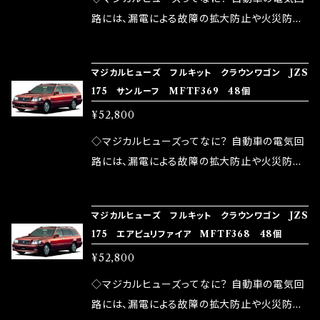
ドリング安定化（静粛性UP） ・ターボ車のターボ
中に漏電してしまう。 3.金属プレートが接触する
路には、漏電による故障の拡大防止や火災防止
ラグ改善 ・低速からのトルクアップ ・オーディオ
がゆえ、接触抵抗がある。 この3点です。 1は、取
の目的から、ヒューズが装着されています。 もち
の音質向上 ・ヘッドランプの光量UP ・燃費向上
り去る事は出来ませんが、2・3を改善したヒュー
ろん、安全回路としての役割だけでなく、通電回
など、これらの効果は、タウンユースだけでなく、
マジカルヒューズ フルキット クラウンワゴン JZS
ズが、マジカルヒューズになります。 ◇マジカル
路として、各回路への電力供給を行っています。
175 サンルーフ MFTF369 48個
モータースポーツシーンでの実証実験の上、 製
ヒューズの効果 マジカルヒューズは放電防止効
しかし、ヒューズには拭い去れない欠点があり
品化を果たしております。
¥52,800
果・接触抵抗低減効果により、このような効果を
ます。 1.溶接回路であるため、配線と比較し抵抗
発揮します。 ・アクセルレスポンスの向上 ・アイ
が大きい。 2.金属部分が露出している為、空気
◇マジカルヒューズってなに？ 自動車の電気回
ドリング安定化（静粛性UP） ・ターボ車のターボ
中に漏電してしまう。 3.金属プレートが接触する
路には、漏電による故障の拡大防止や火災防止
ラグ改善 ・低速からのトルクアップ ・オーディオ
がゆえ、接触抵抗がある。 この3点です。 1は、取
の目的から、ヒューズが装着されています。 もち
の音質向上 ・ヘッドランプの光量UP ・燃費向上
り去る事は出来ませんが、2・3を改善したヒュー
ろん、安全回路としての役割だけでなく、通電回
など、これらの効果は、タウンユースだけでなく、
マジカルヒューズ フルキット クラウンワゴン JZS
ズが、マジカルヒューズになります。 ◇マジカル
路として、各回路への電力供給を行っています。
175 エアピュリファイア MFTF368 48個
モータースポーツシーンでの実証実験の上、 製
ヒューズの効果 マジカルヒューズは放電防止効
しかし、ヒューズには拭い去れない欠点があり
品化を果たしております。
¥52,800
果・接触抵抗低減効果により、このような効果を
ます。 1.溶接回路であるため、配線と比較し抵抗
発揮します。 ・アクセルレスポンスの向上 ・アイ
が大きい。 2.金属部分が露出している為、空気
◇マジカルヒューズってなに？ 自動車の電気回
ドリング安定化（静粛性UP） ・ターボ車のターボ
中に漏電してしまう。 3.金属プレートが接触する
路には、漏電による故障の拡大防止や火災防止
ラグ改善 ・低速からのトルクアップ ・オーディオ