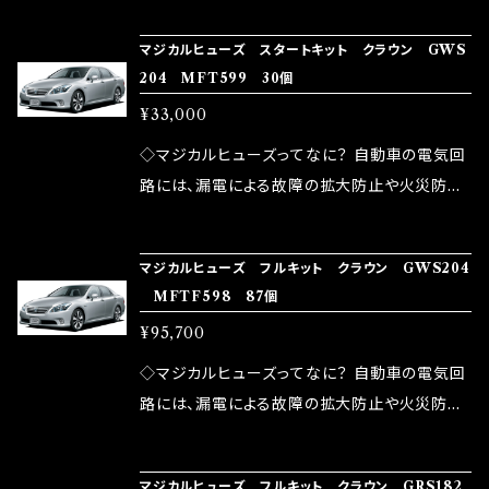
の音質向上 ・ヘッドランプの光量UP ・燃費向上
り去る事は出来ませんが、2・3を改善したヒュー
ろん、安全回路としての役割だけでなく、通電回
など、これらの効果は、タウンユースだけでなく、
マジカルヒューズ スタートキット クラウン GWS
ズが、マジカルヒューズになります。 ◇マジカル
路として、各回路への電力供給を行っています。
204 MFT599 30個
モータースポーツシーンでの実証実験の上、 製
ヒューズの効果 マジカルヒューズは放電防止効
しかし、ヒューズには拭い去れない欠点があり
品化を果たしております。
¥33,000
果・接触抵抗低減効果により、このような効果を
ます。 1.溶接回路であるため、配線と比較し抵抗
発揮します。 ・アクセルレスポンスの向上 ・アイ
が大きい。 2.金属部分が露出している為、空気
◇マジカルヒューズってなに？ 自動車の電気回
ドリング安定化（静粛性UP） ・ターボ車のターボ
中に漏電してしまう。 3.金属プレートが接触する
路には、漏電による故障の拡大防止や火災防止
ラグ改善 ・低速からのトルクアップ ・オーディオ
がゆえ、接触抵抗がある。 この3点です。 1は、取
の目的から、ヒューズが装着されています。 もち
の音質向上 ・ヘッドランプの光量UP ・燃費向上
り去る事は出来ませんが、2・3を改善したヒュー
ろん、安全回路としての役割だけでなく、通電回
など、これらの効果は、タウンユースだけでなく、
マジカルヒューズ フルキット クラウン GWS204
ズが、マジカルヒューズになります。 ◇マジカル
路として、各回路への電力供給を行っています。
MFTF598 87個
モータースポーツシーンでの実証実験の上、 製
ヒューズの効果 マジカルヒューズは放電防止効
しかし、ヒューズには拭い去れない欠点があり
品化を果たしております。
¥95,700
果・接触抵抗低減効果により、このような効果を
ます。 1.溶接回路であるため、配線と比較し抵抗
発揮します。 ・アクセルレスポンスの向上 ・アイ
が大きい。 2.金属部分が露出している為、空気
◇マジカルヒューズってなに？ 自動車の電気回
ドリング安定化（静粛性UP） ・ターボ車のターボ
中に漏電してしまう。 3.金属プレートが接触する
路には、漏電による故障の拡大防止や火災防止
ラグ改善 ・低速からのトルクアップ ・オーディオ
がゆえ、接触抵抗がある。 この3点です。 1は、取
の目的から、ヒューズが装着されています。 もち
の音質向上 ・ヘッドランプの光量UP ・燃費向上
り去る事は出来ませんが、2・3を改善したヒュー
ろん、安全回路としての役割だけでなく、通電回
など、これらの効果は、タウンユースだけでなく、
マジカルヒューズ フルキット クラウン GRS182