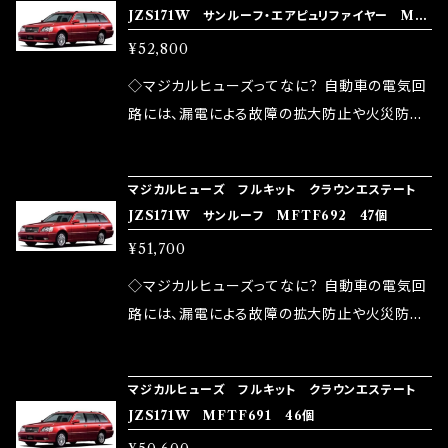
JZS171W サンルーフ・エアピュリファイヤー MF
モータースポーツシーンでの実証実験の上、 製
ヒューズの効果 マジカルヒューズは放電防止効
しかし、ヒューズには拭い去れない欠点があり
TF693 48個
品化を果たしております。
¥52,800
果・接触抵抗低減効果により、このような効果を
ます。 1.溶接回路であるため、配線と比較し抵抗
発揮します。 ・アクセルレスポンスの向上 ・アイ
が大きい。 2.金属部分が露出している為、空気
◇マジカルヒューズってなに？ 自動車の電気回
ドリング安定化（静粛性UP） ・ターボ車のターボ
中に漏電してしまう。 3.金属プレートが接触する
路には、漏電による故障の拡大防止や火災防止
ラグ改善 ・低速からのトルクアップ ・オーディオ
がゆえ、接触抵抗がある。 この3点です。 1は、取
の目的から、ヒューズが装着されています。 もち
の音質向上 ・ヘッドランプの光量UP ・燃費向上
り去る事は出来ませんが、2・3を改善したヒュー
ろん、安全回路としての役割だけでなく、通電回
など、これらの効果は、タウンユースだけでなく、
マジカルヒューズ フルキット クラウンエステート
ズが、マジカルヒューズになります。 ◇マジカル
路として、各回路への電力供給を行っています。
JZS171W サンルーフ MFTF692 47個
モータースポーツシーンでの実証実験の上、 製
ヒューズの効果 マジカルヒューズは放電防止効
しかし、ヒューズには拭い去れない欠点があり
品化を果たしております。
¥51,700
果・接触抵抗低減効果により、このような効果を
ます。 1.溶接回路であるため、配線と比較し抵抗
発揮します。 ・アクセルレスポンスの向上 ・アイ
が大きい。 2.金属部分が露出している為、空気
◇マジカルヒューズってなに？ 自動車の電気回
ドリング安定化（静粛性UP） ・ターボ車のターボ
中に漏電してしまう。 3.金属プレートが接触する
路には、漏電による故障の拡大防止や火災防止
ラグ改善 ・低速からのトルクアップ ・オーディオ
がゆえ、接触抵抗がある。 この3点です。 1は、取
の目的から、ヒューズが装着されています。 もち
の音質向上 ・ヘッドランプの光量UP ・燃費向上
り去る事は出来ませんが、2・3を改善したヒュー
ろん、安全回路としての役割だけでなく、通電回
など、これらの効果は、タウンユースだけでなく、
マジカルヒューズ フルキット クラウンエステート
ズが、マジカルヒューズになります。 ◇マジカル
路として、各回路への電力供給を行っています。
JZS171W MFTF691 46個
モータースポーツシーンでの実証実験の上、 製
ヒューズの効果 マジカルヒューズは放電防止効
しかし、ヒューズには拭い去れない欠点があり
品化を果たしております。