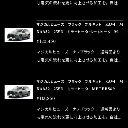
はこちらのマジカルヒューズ直販サイトと横浜に
も電気の流れを更に向上させる加工を。 自社比
織戸学さんが経営のお店MAX ORIDO RACI
較で車種により通常品よりも１５～３０％程性能
NG（http://maxorido.com/car-parts/86-b
向上。 更なる体感や数字を求める方にはオスス
マジカルヒューズ ブラック フルキット RAV4 M
rz）の2店舗の専売品になりますので宜しくお願
メ！ レーシングドライバーMAX織戸選手がテス
XAA52 2WD ミラーヒータ・シートヒータ MF
い致します。
ターとなり吟味し時間を掛けて検証し、これは
TFB570 73個
¥120,450
体感出来て面白く、車には必ずプラスになりデメ
リットが無い。と。 コラボ開発製品です。 購入先
マジカルヒューズ ナノブラック 通常品より
はこちらのマジカルヒューズ直販サイトと横浜に
も電気の流れを更に向上させる加工を。 自社比
織戸学さんが経営のお店MAX ORIDO RACI
較で車種により通常品よりも１５～３０％程性能
NG（http://maxorido.com/car-parts/86-b
向上。 更なる体感や数字を求める方にはオスス
マジカルヒューズ ブラック フルキット RAV4 M
rz）の2店舗の専売品になりますので宜しくお願
メ！ レーシングドライバーMAX織戸選手がテス
XAA52 2WD ミラーヒータ MFTFB569 6
い致します。
ターとなり吟味し時間を掛けて検証し、これは
9個
¥113,850
体感出来て面白く、車には必ずプラスになりデメ
リットが無い。と。 コラボ開発製品です。 購入先
マジカルヒューズ ナノブラック 通常品より
はこちらのマジカルヒューズ直販サイトと横浜に
も電気の流れを更に向上させる加工を。 自社比
織戸学さんが経営のお店MAX ORIDO RACI
較で車種により通常品よりも１５～３０％程性能