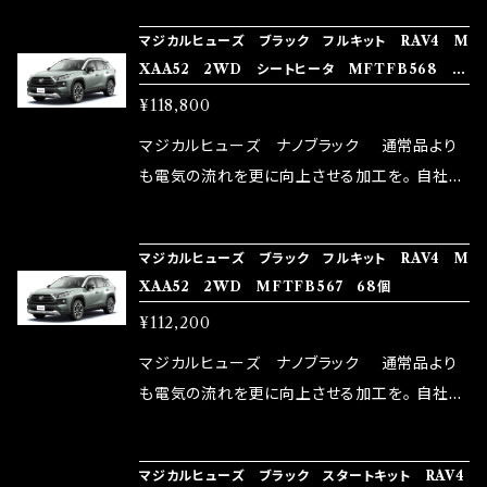
NG（http://maxorido.com/car-parts/86-b
向上。 更なる体感や数字を求める方にはオスス
マジカルヒューズ ブラック フルキット RAV4 M
rz）の2店舗の専売品になりますので宜しくお願
メ！ レーシングドライバーMAX織戸選手がテス
XAA52 2WD シートヒータ MFTFB568 72
い致します。
ターとなり吟味し時間を掛けて検証し、これは
個
¥118,800
体感出来て面白く、車には必ずプラスになりデメ
リットが無い。と。 コラボ開発製品です。 購入先
マジカルヒューズ ナノブラック 通常品より
はこちらのマジカルヒューズ直販サイトと横浜に
も電気の流れを更に向上させる加工を。 自社比
織戸学さんが経営のお店MAX ORIDO RACI
較で車種により通常品よりも１５～３０％程性能
NG（http://maxorido.com/car-parts/86-b
向上。 更なる体感や数字を求める方にはオスス
マジカルヒューズ ブラック フルキット RAV4 M
rz）の2店舗の専売品になりますので宜しくお願
メ！ レーシングドライバーMAX織戸選手がテス
XAA52 2WD MFTFB567 68個
い致します。
ターとなり吟味し時間を掛けて検証し、これは
¥112,200
体感出来て面白く、車には必ずプラスになりデメ
リットが無い。と。 コラボ開発製品です。 購入先
マジカルヒューズ ナノブラック 通常品より
はこちらのマジカルヒューズ直販サイトと横浜に
も電気の流れを更に向上させる加工を。 自社比
織戸学さんが経営のお店MAX ORIDO RACI
較で車種により通常品よりも１５～３０％程性能
NG（http://maxorido.com/car-parts/86-b
向上。 更なる体感や数字を求める方にはオスス
マジカルヒューズ ブラック スタートキット RAV4
rz）の2店舗の専売品になりますので宜しくお願
メ！ レーシングドライバーMAX織戸選手がテス