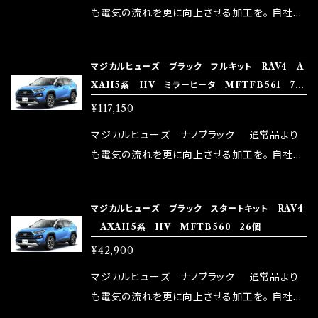
はこちらのマジカルヒューズ直販サイトと横浜に
も電気の流れを更に向上させる加工を。 自社比
織戸学さんが経営のお店MAX ORIDO RACI
較で車種により通常品よりも１５～３０％程性能
NG（http://maxorido.com/car-parts/86-b
向上。 更なる体感や数字を求める方にはオスス
マジカルヒューズ ブラック フルキット RAV4 A
rz）の2店舗の専売品になりますので宜しくお願
メ！ レーシングドライバーMAX織戸選手がテス
XAH5系 HV ミラーヒータ MFTFB561 71
い致します。
ターとなり吟味し時間を掛けて検証し、これは
個
¥117,150
体感出来て面白く、車には必ずプラスになりデメ
リットが無い。と。 コラボ開発製品です。 購入先
マジカルヒューズ ナノブラック 通常品より
はこちらのマジカルヒューズ直販サイトと横浜に
も電気の流れを更に向上させる加工を。 自社比
織戸学さんが経営のお店MAX ORIDO RACI
較で車種により通常品よりも１５～３０％程性能
NG（http://maxorido.com/car-parts/86-b
向上。 更なる体感や数字を求める方にはオスス
マジカルヒューズ ブラック スタートキット RAV4
rz）の2店舗の専売品になりますので宜しくお願
メ！ レーシングドライバーMAX織戸選手がテス
AXAH5系 HV MFTB560 26個
い致します。
ターとなり吟味し時間を掛けて検証し、これは
¥42,900
体感出来て面白く、車には必ずプラスになりデメ
リットが無い。と。 コラボ開発製品です。 購入先
マジカルヒューズ ナノブラック 通常品より
はこちらのマジカルヒューズ直販サイトと横浜に
も電気の流れを更に向上させる加工を。 自社比
織戸学さんが経営のお店MAX ORIDO RACI
較で車種により通常品よりも１５～３０％程性能