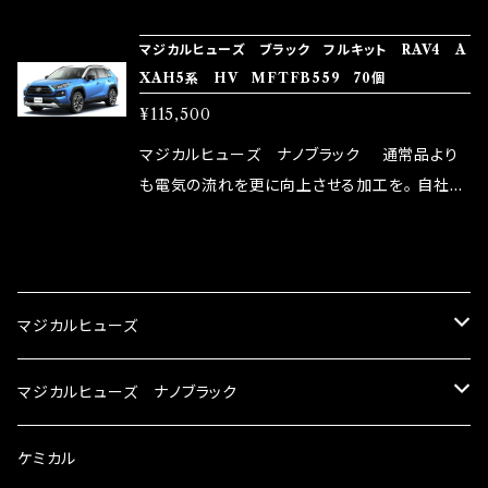
NG（http://maxorido.com/car-parts/86-b
向上。 更なる体感や数字を求める方にはオスス
マジカルヒューズ ブラック フルキット RAV4 A
rz）の2店舗の専売品になりますので宜しくお願
メ！ レーシングドライバーMAX織戸選手がテス
XAH5系 HV MFTFB559 70個
い致します。
ターとなり吟味し時間を掛けて検証し、これは
¥115,500
体感出来て面白く、車には必ずプラスになりデメ
リットが無い。と。 コラボ開発製品です。 購入先
マジカルヒューズ ナノブラック 通常品より
はこちらのマジカルヒューズ直販サイトと横浜に
も電気の流れを更に向上させる加工を。 自社比
織戸学さんが経営のお店MAX ORIDO RACI
較で車種により通常品よりも１５～３０％程性能
NG（http://maxorido.com/car-parts/86-b
向上。 更なる体感や数字を求める方にはオスス
CATEGORY
rz）の2店舗の専売品になりますので宜しくお願
メ！ レーシングドライバーMAX織戸選手がテス
い致します。
ターとなり吟味し時間を掛けて検証し、これは
マジカルヒューズ
体感出来て面白く、車には必ずプラスになりデメ
リットが無い。と。 コラボ開発製品です。 購入先
スズキ
マジカルヒューズ ナノブラック
はこちらのマジカルヒューズ直販サイトと横浜に
織戸学さんが経営のお店MAX ORIDO RACI
KEI
スバル
スズキ ブラック
ケミカル
NG（http://maxorido.com/car-parts/86-b