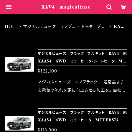
RAV4 | magicalfuse
HOM
マジカルヒューズ ナノブ
トヨタ ブラ
RAV
E
ラック
ック
4
ITEM LIST
マジカルヒューズ ブラック フルキット RAV4 M
XAA54 4WD ミラーヒータ・シートヒータ MF
TFB574 74個
¥122,100
マジカルヒューズ ナノブラック 通常品より
も電気の流れを更に向上させる加工を。 自社比
較で車種により通常品よりも１５～３０％程性能
向上。 更なる体感や数字を求める方にはオスス
マジカルヒューズ ブラック フルキット RAV4 M
メ！ レーシングドライバーMAX織戸選手がテス
XAA54 4WD ミラーヒータ MFTFB573 70
ターとなり吟味し時間を掛けて検証し、これは
個
¥115,500
体感出来て面白く、車には必ずプラスになりデメ