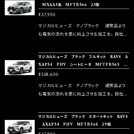
MXAA5系 MFTB566 23個
い致します。
ターとなり吟味し時間を掛けて検証し、これは
¥37,950
体感出来て面白く、車には必ずプラスになりデメ
リットが無い。と。 コラボ開発製品です。 購入先
マジカルヒューズ ナノブラック 通常品より
はこちらのマジカルヒューズ直販サイトと横浜に
も電気の流れを更に向上させる加工を。 自社比
織戸学さんが経営のお店MAX ORIDO RACI
較で車種により通常品よりも１５～３０％程性能
NG（http://maxorido.com/car-parts/86-b
向上。 更なる体感や数字を求める方にはオスス
マジカルヒューズ ブラック フルキット RAV4 A
rz）の2店舗の専売品になりますので宜しくお願
メ！ レーシングドライバーMAX織戸選手がテス
XAP54 PHV シートヒータ MFTFB565 84
い致します。
ターとなり吟味し時間を掛けて検証し、これは
個
¥138,600
体感出来て面白く、車には必ずプラスになりデメ
リットが無い。と。 コラボ開発製品です。 購入先
マジカルヒューズ ナノブラック 通常品より
はこちらのマジカルヒューズ直販サイトと横浜に
も電気の流れを更に向上させる加工を。 自社比
織戸学さんが経営のお店MAX ORIDO RACI
較で車種により通常品よりも１５～３０％程性能
NG（http://maxorido.com/car-parts/86-b
向上。 更なる体感や数字を求める方にはオスス
マジカルヒューズ ブラック スタートキット RAV4
rz）の2店舗の専売品になりますので宜しくお願
メ！ レーシングドライバーMAX織戸選手がテス
AXAP54 PHV MFTB564 29個
い致します。
ターとなり吟味し時間を掛けて検証し、これは