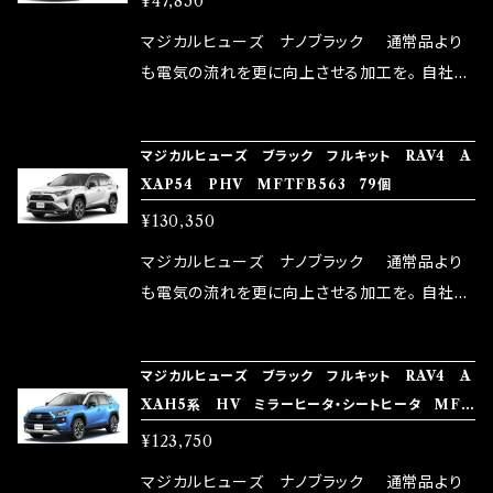
¥47,850
体感出来て面白く、車には必ずプラスになりデメ
リットが無い。と。 コラボ開発製品です。 購入先
マジカルヒューズ ナノブラック 通常品より
はこちらのマジカルヒューズ直販サイトと横浜に
も電気の流れを更に向上させる加工を。 自社比
織戸学さんが経営のお店MAX ORIDO RACI
較で車種により通常品よりも１５～３０％程性能
NG（http://maxorido.com/car-parts/86-b
向上。 更なる体感や数字を求める方にはオスス
マジカルヒューズ ブラック フルキット RAV4 A
rz）の2店舗の専売品になりますので宜しくお願
メ！ レーシングドライバーMAX織戸選手がテス
XAP54 PHV MFTFB563 79個
い致します。
ターとなり吟味し時間を掛けて検証し、これは
¥130,350
体感出来て面白く、車には必ずプラスになりデメ
リットが無い。と。 コラボ開発製品です。 購入先
マジカルヒューズ ナノブラック 通常品より
はこちらのマジカルヒューズ直販サイトと横浜に
も電気の流れを更に向上させる加工を。 自社比
織戸学さんが経営のお店MAX ORIDO RACI
較で車種により通常品よりも１５～３０％程性能
NG（http://maxorido.com/car-parts/86-b
向上。 更なる体感や数字を求める方にはオスス
マジカルヒューズ ブラック フルキット RAV4 A
rz）の2店舗の専売品になりますので宜しくお願
メ！ レーシングドライバーMAX織戸選手がテス
XAH5系 HV ミラーヒータ・シートヒータ MFT
い致します。
ターとなり吟味し時間を掛けて検証し、これは
FB562 75個
¥123,750
体感出来て面白く、車には必ずプラスになりデメ
リットが無い。と。 コラボ開発製品です。 購入先
マジカルヒューズ ナノブラック 通常品より