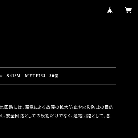
S413M MFTF733 30個
電気回路には、漏電による故障の拡大防止や火災防止の目的
ろん、安全回路としての役割だけでなく、通電回路として、各回
には拭い去れない欠点があります。 1.溶接回路であ
属部分が露出している為、空気中に漏電してしまう。 3.金属