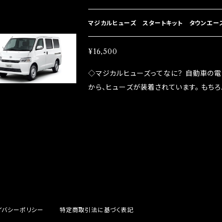
プレートが接触するがゆえ、接触抵抗がある。
善したヒューズが、マジカルヒューズになり
マジカルヒューズ スタートキット タウンエースバ
防止効果・接触抵抗低減効果により、このよ
ドリング安定化（静粛性UP） ・ターボ車の
¥16,500
向上 ・ヘッドランプの光量UP ・燃費向上
◇マジカルヒューズってなに？ 自動車の
ポーツシーンでの実証実験の上、 製品化を
から、ヒューズが装着されています。 もち
路への電力供給を行っています。 しかし、ヒューズ
るため、配線と比較し抵抗が大きい。 2.金
プレートが接触するがゆえ、接触抵抗がある。
善したヒューズが、マジカルヒューズになり
防止効果・接触抵抗低減効果により、このよ
ドリング安定化（静粛性UP） ・ターボ車の
向上 ・ヘッドランプの光量UP ・燃費向上
ポーツシーンでの実証実験の上、 製品化を
イバシーポリシー
特定商取引法に基づく表記