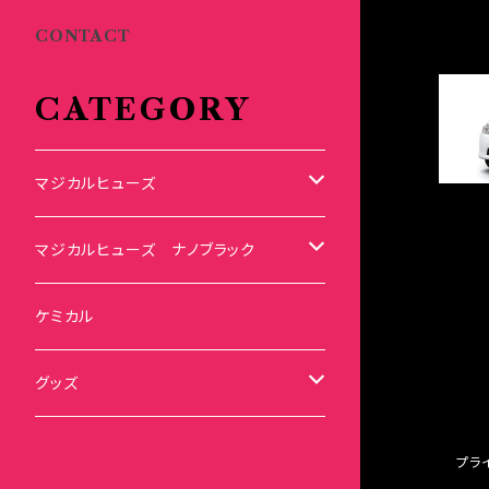
CONTACT
CATEGORY
マジカルヒューズ
スズキ
マジカルヒューズ ナノブラック
KEI
スバル
スズキ ブラック
ケミカル
アルト
BRZ
KEI
ダイハツ
スバル ブラック
グッズ
アルトエコ
R2
アルト
MAX
BRZ
トヨタ
ダイハツ ブラック
マジカルヒューズ
プラ