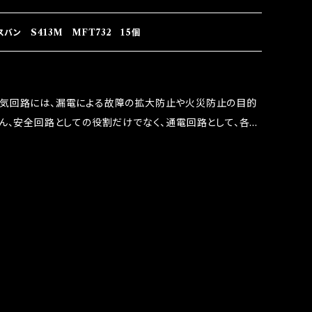
 この3点です。 1は、取り去る事は出来ませんが、2・3を改
ます。 ◇マジカルヒューズの効果 マジカルヒューズは放電
ン S413M MFT732 15個
うな効果を発揮します。 ・アクセルレスポンスの向上 ・アイ
ターボラグ改善 ・低速からのトルクアップ ・オーディオの音質
 など、これらの効果は、タウンユースだけでなく、モータース
電気回路には、漏電による故障の拡大防止や火災防止の目的
果たしております。
ろん、安全回路としての役割だけでなく、通電回路として、各回
には拭い去れない欠点があります。 1.溶接回路であ
属部分が露出している為、空気中に漏電してしまう。 3.金属
 この3点です。 1は、取り去る事は出来ませんが、2・3を改
ます。 ◇マジカルヒューズの効果 マジカルヒューズは放電
うな効果を発揮します。 ・アクセルレスポンスの向上 ・アイ
ターボラグ改善 ・低速からのトルクアップ ・オーディオの音質
 など、これらの効果は、タウンユースだけでなく、モータース
果たしております。