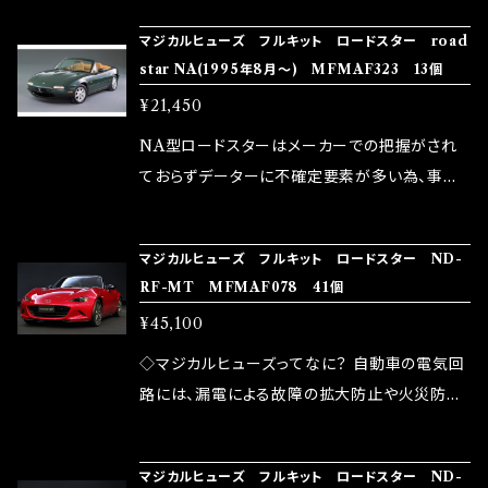
の音質向上 ・ヘッドランプの光量UP ・燃費向上
り去る事は出来ませんが、2・3を改善したヒュー
ろん、安全回路としての役割だけでなく、通電回
など、これらの効果は、タウンユースだけでなく、
マジカルヒューズ フルキット ロードスター road
ズが、マジカルヒューズになります。 ◇マジカル
路として、各回路への電力供給を行っています。
star NA(1995年8月～) MFMAF323 13個
モータースポーツシーンでの実証実験の上、 製
ヒューズの効果 マジカルヒューズは放電防止効
しかし、ヒューズには拭い去れない欠点があり
品化を果たしております。
¥21,450
果・接触抵抗低減効果により、このような効果を
ます。 1.溶接回路であるため、配線と比較し抵抗
発揮します。 ・アクセルレスポンスの向上 ・アイ
が大きい。 2.金属部分が露出している為、空気
NA型ロードスターはメーカーでの把握がされ
ドリング安定化（静粛性UP） ・ターボ車のターボ
中に漏電してしまう。 3.金属プレートが接触する
ておらずデーターに不確定要素が多い為、事前
ラグ改善 ・低速からのトルクアップ ・オーディオ
がゆえ、接触抵抗がある。 この3点です。 1は、取
にお車のヒューズBOX画像、カバーにある配列
の音質向上 ・ヘッドランプの光量UP ・燃費向上
り去る事は出来ませんが、2・3を改善したヒュー
表の画像を頂けると助かります。 画像が無い場
など、これらの効果は、タウンユースだけでなく、
マジカルヒューズ フルキット ロードスター ND-
ズが、マジカルヒューズになります。 ◇マジカル
合は違う場合がある事を前提に交換の際は有
RF-MT MFMAF078 41個
モータースポーツシーンでの実証実験の上、 製
ヒューズの効果 マジカルヒューズは放電防止効
料で追加注文をお願い致します。 違う分はスペ
品化を果たしております。
¥45,100
果・接触抵抗低減効果により、このような効果を
アーでお願い致します。 ◇マジカルヒューズって
発揮します。 ・アクセルレスポンスの向上 ・アイ
なに？ 自動車の電気回路には、漏電による故障
◇マジカルヒューズってなに？ 自動車の電気回
ドリング安定化（静粛性UP） ・ターボ車のターボ
の拡大防止や火災防止の目的から、ヒューズが
路には、漏電による故障の拡大防止や火災防止
ラグ改善 ・低速からのトルクアップ ・オーディオ
装着されています。 もちろん、安全回路としての
の目的から、ヒューズが装着されています。 もち
の音質向上 ・ヘッドランプの光量UP ・燃費向上
役割だけでなく、通電回路として、各回路への電
ろん、安全回路としての役割だけでなく、通電回
など、これらの効果は、タウンユースだけでなく、
マジカルヒューズ フルキット ロードスター ND-
力供給を行っています。 しかし、ヒューズには拭
路として、各回路への電力供給を行っています。