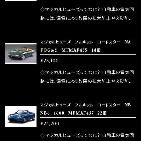
が大きい。 2.金属部分が露出している為、空気
◇マジカルヒューズってなに？ 自動車の電気回
中に漏電してしまう。 3.金属プレートが接触する
路には、漏電による故障の拡大防止や火災防止
がゆえ、接触抵抗がある。 この3点です。 1は、取
の目的から、ヒューズが装着されています。 もち
り去る事は出来ませんが、2・3を改善したヒュー
ろん、安全回路としての役割だけでなく、通電回
マジカルヒューズ フルキット ロードスター NA
ズが、マジカルヒューズになります。 ◇マジカル
路として、各回路への電力供給を行っています。
FOGあり MFMAF435 14個
ヒューズの効果 マジカルヒューズは放電防止効
しかし、ヒューズには拭い去れない欠点があり
¥23,100
果・接触抵抗低減効果により、このような効果を
ます。 1.溶接回路であるため、配線と比較し抵抗
発揮します。 ・アクセルレスポンスの向上 ・アイ
が大きい。 2.金属部分が露出している為、空気
◇マジカルヒューズってなに？ 自動車の電気回
ドリング安定化（静粛性UP） ・ターボ車のターボ
中に漏電してしまう。 3.金属プレートが接触する
路には、漏電による故障の拡大防止や火災防止
ラグ改善 ・低速からのトルクアップ ・オーディオ
がゆえ、接触抵抗がある。 この3点です。 1は、取
の目的から、ヒューズが装着されています。 もち
の音質向上 ・ヘッドランプの光量UP ・燃費向上
り去る事は出来ませんが、2・3を改善したヒュー
ろん、安全回路としての役割だけでなく、通電回
など、これらの効果は、タウンユースだけでなく、
マジカルヒューズ フルキット ロードスター NB
ズが、マジカルヒューズになります。 ◇マジカル
路として、各回路への電力供給を行っています。
NB6 1600 MFMAF437 22個
モータースポーツシーンでの実証実験の上、 製
ヒューズの効果 マジカルヒューズは放電防止効
しかし、ヒューズには拭い去れない欠点があり
品化を果たしております。
¥24,200
果・接触抵抗低減効果により、このような効果を
ます。 1.溶接回路であるため、配線と比較し抵抗
発揮します。 ・アクセルレスポンスの向上 ・アイ
が大きい。 2.金属部分が露出している為、空気
◇マジカルヒューズってなに？ 自動車の電気回