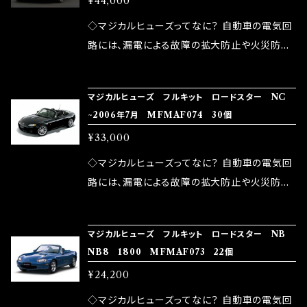
¥44,000
果・接触抵抗低減効果により、このような効果を
ます。 1.溶接回路であるため、配線と比較し抵抗
発揮します。 ・アクセルレスポンスの向上 ・アイ
が大きい。 2.金属部分が露出している為、空気
◇マジカルヒューズってなに？ 自動車の電気回
ドリング安定化（静粛性UP） ・ターボ車のターボ
中に漏電してしまう。 3.金属プレートが接触する
路には、漏電による故障の拡大防止や火災防止
ラグ改善 ・低速からのトルクアップ ・オーディオ
がゆえ、接触抵抗がある。 この3点です。 1は、取
の目的から、ヒューズが装着されています。 もち
の音質向上 ・ヘッドランプの光量UP ・燃費向上
り去る事は出来ませんが、2・3を改善したヒュー
ろん、安全回路としての役割だけでなく、通電回
など、これらの効果は、タウンユースだけでなく、
マジカルヒューズ フルキット ロードスター NC
ズが、マジカルヒューズになります。 ◇マジカル
路として、各回路への電力供給を行っています。
~2006年7月 MFMAF074 30個
モータースポーツシーンでの実証実験の上、 製
ヒューズの効果 マジカルヒューズは放電防止効
しかし、ヒューズには拭い去れない欠点があり
品化を果たしております。
¥33,000
果・接触抵抗低減効果により、このような効果を
ます。 1.溶接回路であるため、配線と比較し抵抗
発揮します。 ・アクセルレスポンスの向上 ・アイ
が大きい。 2.金属部分が露出している為、空気
◇マジカルヒューズってなに？ 自動車の電気回
ドリング安定化（静粛性UP） ・ターボ車のターボ
中に漏電してしまう。 3.金属プレートが接触する
路には、漏電による故障の拡大防止や火災防止
ラグ改善 ・低速からのトルクアップ ・オーディオ
がゆえ、接触抵抗がある。 この3点です。 1は、取
の目的から、ヒューズが装着されています。 もち
の音質向上 ・ヘッドランプの光量UP ・燃費向上
り去る事は出来ませんが、2・3を改善したヒュー
ろん、安全回路としての役割だけでなく、通電回
など、これらの効果は、タウンユースだけでなく、
マジカルヒューズ フルキット ロードスター NB
ズが、マジカルヒューズになります。 ◇マジカル
路として、各回路への電力供給を行っています。
NB8 1800 MFMAF073 22個
モータースポーツシーンでの実証実験の上、 製
ヒューズの効果 マジカルヒューズは放電防止効
しかし、ヒューズには拭い去れない欠点があり
品化を果たしております。
¥24,200
果・接触抵抗低減効果により、このような効果を
ます。 1.溶接回路であるため、配線と比較し抵抗
発揮します。 ・アクセルレスポンスの向上 ・アイ
が大きい。 2.金属部分が露出している為、空気
◇マジカルヒューズってなに？ 自動車の電気回