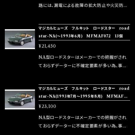
ドリング安定化（静粛性UP） ・ターボ車のターボ
中に漏電してしまう。 3.金属プレートが接触する
路には、漏電による故障の拡大防止や火災防止
ラグ改善 ・低速からのトルクアップ ・オーディオ
がゆえ、接触抵抗がある。 この3点です。 1は、取
の目的から、ヒューズが装着されています。 もち
の音質向上 ・ヘッドランプの光量UP ・燃費向上
り去る事は出来ませんが、2・3を改善したヒュー
ろん、安全回路としての役割だけでなく、通電回
など、これらの効果は、タウンユースだけでなく、
マジカルヒューズ フルキット ロードスター road
ズが、マジカルヒューズになります。 ◇マジカル
路として、各回路への電力供給を行っています。
star-NA(～1993年6月) MFMAF072 13個
モータースポーツシーンでの実証実験の上、 製
ヒューズの効果 マジカルヒューズは放電防止効
しかし、ヒューズには拭い去れない欠点があり
品化を果たしております。
¥21,450
果・接触抵抗低減効果により、このような効果を
ます。 1.溶接回路であるため、配線と比較し抵抗
発揮します。 ・アクセルレスポンスの向上 ・アイ
が大きい。 2.金属部分が露出している為、空気
NA型ロードスターはメーカーでの把握がされ
ドリング安定化（静粛性UP） ・ターボ車のターボ
中に漏電してしまう。 3.金属プレートが接触する
ておらずデーターに不確定要素が多い為、事前
ラグ改善 ・低速からのトルクアップ ・オーディオ
がゆえ、接触抵抗がある。 この3点です。 1は、取
にお車のヒューズBOX画像、カバーにある配列
の音質向上 ・ヘッドランプの光量UP ・燃費向上
り去る事は出来ませんが、2・3を改善したヒュー
表の画像を頂けると助かります。 画像が無い場
など、これらの効果は、タウンユースだけでなく、
マジカルヒューズ フルキット ロードスター road
ズが、マジカルヒューズになります。 ◇マジカル
合は違う場合がある事を前提に交換の際は有
star-NA(1993年7月～1995年8月) MFMAF07
モータースポーツシーンでの実証実験の上、 製
ヒューズの効果 マジカルヒューズは放電防止効
料で追加注文をお願い致します。 違う分はスペ
1 14個
品化を果たしております。
¥23,100
果・接触抵抗低減効果により、このような効果を
アーでお願い致します。 ◇マジカルヒューズって
発揮します。 ・アクセルレスポンスの向上 ・アイ
なに？ 自動車の電気回路には、漏電による故障
NA型ロードスターはメーカーでの把握がされ
ドリング安定化（静粛性UP） ・ターボ車のターボ
の拡大防止や火災防止の目的から、ヒューズが
ておらずデーターに不確定要素が多い為、事前
ラグ改善 ・低速からのトルクアップ ・オーディオ
装着されています。 もちろん、安全回路としての
にお車のヒューズBOX画像、カバーにある配列