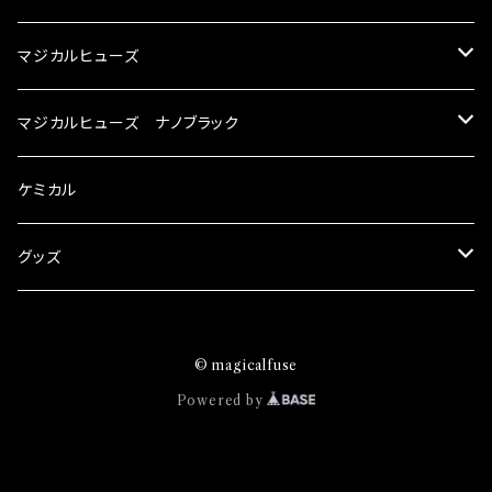
ズが、マジカルヒューズになります。 ◇マジカル
路として、各回路への電力供給を行っています。
シーンでの実証実験の上、 製品化を果たしてお
カルヒューズは放電防止効果・接触抵抗低減効
ヒューズの効果 マジカルヒューズは放電防止効
しかし、ヒューズには拭い去れない欠点があり
ります。
マジカルヒューズ
果により、このような効果を発揮します。 ・アクセ
果・接触抵抗低減効果により、このような効果を
ます。 1.溶接回路であるため、配線と比較し抵抗
ルレスポンスの向上 ・アイドリング安定化（静粛
発揮します。 ・アクセルレスポンスの向上 ・アイ
が大きい。 2.金属部分が露出している為、空気
性UP） ・ターボ車のターボラグ改善 ・低速から
スズキ
マジカルヒューズ ナノブラック
ドリング安定化（静粛性UP） ・ターボ車のターボ
中に漏電してしまう。 3.金属プレートが接触する
のトルクアップ ・オーディオの音質向上 ・ヘッド
ラグ改善 ・低速からのトルクアップ ・オーディオ
がゆえ、接触抵抗がある。 この3点です。 1は、取
ランプの光量UP ・燃費向上 など、これらの効果
KEI
の音質向上 ・ヘッドランプの光量UP ・燃費向上
スバル
スズキ ブラック
ケミカル
り去る事は出来ませんが、2・3を改善したヒュー
は、タウンユースだけでなく、モータースポーツ
など、これらの効果は、タウンユースだけでなく、
ズが、マジカルヒューズになります。 ◇マジカル
シーンでの実証実験の上、 製品化を果たしてお
モータースポーツシーンでの実証実験の上、 製
アルト
ヒューズの効果 マジカルヒューズは放電防止効
BRZ
KEI
ダイハツ
スバル ブラック
グッズ
ります。
品化を果たしております。
果・接触抵抗低減効果により、このような効果を
アルトエコ
発揮します。 ・アクセルレスポンスの向上 ・アイ
R2
アルト
MAX
BRZ
トヨタ
ダイハツ ブラック
マジカルヒューズ
ドリング安定化（静粛性UP） ・ターボ車のターボ
© magicalfuse
エスクード
ラグ改善 ・低速からのトルクアップ ・オーディオ
S4
アルトエコ
MOVE
R2
86
MAX
ニッサン
トヨタ ブラック
トムススピリット
Powered by
の音質向上 ・ヘッドランプの光量UP ・燃費向上
エブリィ
など、これらの効果は、タウンユースだけでなく、
WRX
エスクード
YRV
S4
90系3兄弟
MOVE
GT-R
86
ホンダ
ニッサン ブラック
モータースポーツシーンでの実証実験の上、 製