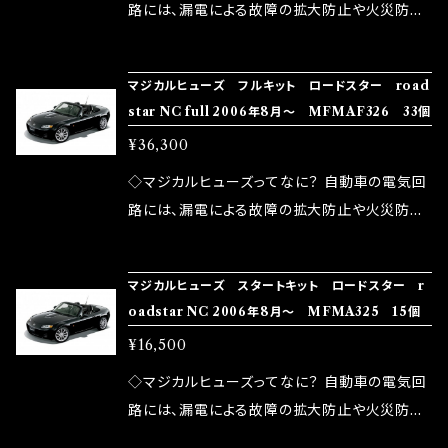
ドリング安定化（静粛性UP） ・ターボ車のターボ
中に漏電してしまう。 3.金属プレートが接触する
路には、漏電による故障の拡大防止や火災防止
ラグ改善 ・低速からのトルクアップ ・オーディオ
がゆえ、接触抵抗がある。 この3点です。 1は、取
の目的から、ヒューズが装着されています。 もち
の音質向上 ・ヘッドランプの光量UP ・燃費向上
り去る事は出来ませんが、2・3を改善したヒュー
ろん、安全回路としての役割だけでなく、通電回
など、これらの効果は、タウンユースだけでなく、
マジカルヒューズ フルキット ロードスター road
ズが、マジカルヒューズになります。 ◇マジカル
路として、各回路への電力供給を行っています。
star NC full 2006年8月～ MFMAF326 33個
モータースポーツシーンでの実証実験の上、 製
ヒューズの効果 マジカルヒューズは放電防止効
しかし、ヒューズには拭い去れない欠点があり
品化を果たしております。
¥36,300
果・接触抵抗低減効果により、このような効果を
ます。 1.溶接回路であるため、配線と比較し抵抗
発揮します。 ・アクセルレスポンスの向上 ・アイ
が大きい。 2.金属部分が露出している為、空気
◇マジカルヒューズってなに？ 自動車の電気回
ドリング安定化（静粛性UP） ・ターボ車のターボ
中に漏電してしまう。 3.金属プレートが接触する
路には、漏電による故障の拡大防止や火災防止
ラグ改善 ・低速からのトルクアップ ・オーディオ
がゆえ、接触抵抗がある。 この3点です。 1は、取
の目的から、ヒューズが装着されています。 もち
の音質向上 ・ヘッドランプの光量UP ・燃費向上
り去る事は出来ませんが、2・3を改善したヒュー
ろん、安全回路としての役割だけでなく、通電回
など、これらの効果は、タウンユースだけでなく、
マジカルヒューズ スタートキット ロードスター r
ズが、マジカルヒューズになります。 ◇マジカル
路として、各回路への電力供給を行っています。
oadstar NC 2006年8月～ MFMA325 15個
モータースポーツシーンでの実証実験の上、 製
ヒューズの効果 マジカルヒューズは放電防止効
しかし、ヒューズには拭い去れない欠点があり
品化を果たしております。
¥16,500
果・接触抵抗低減効果により、このような効果を
ます。 1.溶接回路であるため、配線と比較し抵抗
発揮します。 ・アクセルレスポンスの向上 ・アイ
が大きい。 2.金属部分が露出している為、空気
◇マジカルヒューズってなに？ 自動車の電気回
ドリング安定化（静粛性UP） ・ターボ車のターボ
中に漏電してしまう。 3.金属プレートが接触する
路には、漏電による故障の拡大防止や火災防止
ラグ改善 ・低速からのトルクアップ ・オーディオ
がゆえ、接触抵抗がある。 この3点です。 1は、取
の目的から、ヒューズが装着されています。 もち