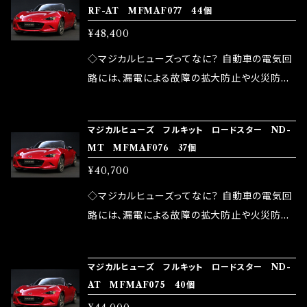
RF-AT MFMAF077 44個
モータースポーツシーンでの実証実験の上、 製
い去れない欠点があります。 1.溶接回路である
しかし、ヒューズには拭い去れない欠点があり
品化を果たしております。
¥48,400
ため、配線と比較し抵抗が大きい。 2.金属部分
ます。 1.溶接回路であるため、配線と比較し抵抗
が露出している為、空気中に漏電してしまう。 3.
が大きい。 2.金属部分が露出している為、空気
◇マジカルヒューズってなに？ 自動車の電気回
金属プレートが接触するがゆえ、接触抵抗があ
中に漏電してしまう。 3.金属プレートが接触する
路には、漏電による故障の拡大防止や火災防止
る。 この3点です。 1は、取り去る事は出来ません
がゆえ、接触抵抗がある。 この3点です。 1は、取
の目的から、ヒューズが装着されています。 もち
が、2・3を改善したヒューズが、マジカルヒュー
り去る事は出来ませんが、2・3を改善したヒュー
ろん、安全回路としての役割だけでなく、通電回
ズになります。 ◇マジカルヒューズの効果 マジ
マジカルヒューズ フルキット ロードスター ND-
ズが、マジカルヒューズになります。 ◇マジカル
路として、各回路への電力供給を行っています。
MT MFMAF076 37個
カルヒューズは放電防止効果・接触抵抗低減効
ヒューズの効果 マジカルヒューズは放電防止効
しかし、ヒューズには拭い去れない欠点があり
果により、このような効果を発揮します。 ・アクセ
¥40,700
果・接触抵抗低減効果により、このような効果を
ます。 1.溶接回路であるため、配線と比較し抵抗
ルレスポンスの向上 ・アイドリング安定化（静粛
発揮します。 ・アクセルレスポンスの向上 ・アイ
が大きい。 2.金属部分が露出している為、空気
◇マジカルヒューズってなに？ 自動車の電気回
性UP） ・ターボ車のターボラグ改善 ・低速から
ドリング安定化（静粛性UP） ・ターボ車のターボ
中に漏電してしまう。 3.金属プレートが接触する
路には、漏電による故障の拡大防止や火災防止
のトルクアップ ・オーディオの音質向上 ・ヘッド
ラグ改善 ・低速からのトルクアップ ・オーディオ
がゆえ、接触抵抗がある。 この3点です。 1は、取
の目的から、ヒューズが装着されています。 もち
ランプの光量UP ・燃費向上 など、これらの効果
の音質向上 ・ヘッドランプの光量UP ・燃費向上
り去る事は出来ませんが、2・3を改善したヒュー
ろん、安全回路としての役割だけでなく、通電回
は、タウンユースだけでなく、モータースポーツ
など、これらの効果は、タウンユースだけでなく、
マジカルヒューズ フルキット ロードスター ND-
ズが、マジカルヒューズになります。 ◇マジカル
路として、各回路への電力供給を行っています。
シーンでの実証実験の上、 製品化を果たしてお
AT MFMAF075 40個
モータースポーツシーンでの実証実験の上、 製
ヒューズの効果 マジカルヒューズは放電防止効
しかし、ヒューズには拭い去れない欠点があり
ります。
品化を果たしております。