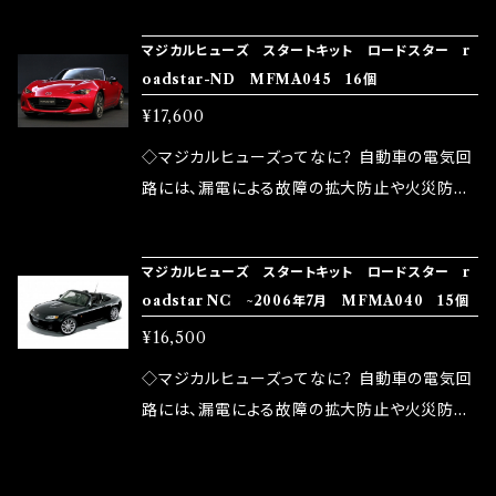
の音質向上 ・ヘッドランプの光量UP ・燃費向上
役割だけでなく、通電回路として、各回路への電
表の画像を頂けると助かります。 画像が無い場
など、これらの効果は、タウンユースだけでなく、
マジカルヒューズ スタートキット ロードスター r
力供給を行っています。 しかし、ヒューズには拭
合は違う場合がある事を前提に交換の際は有
oadstar-ND MFMA045 16個
モータースポーツシーンでの実証実験の上、 製
い去れない欠点があります。 1.溶接回路である
料で追加注文をお願い致します。 違う分はスペ
品化を果たしております。
¥17,600
ため、配線と比較し抵抗が大きい。 2.金属部分
アーでお願い致します。 ◇マジカルヒューズって
が露出している為、空気中に漏電してしまう。 3.
なに？ 自動車の電気回路には、漏電による故障
◇マジカルヒューズってなに？ 自動車の電気回
金属プレートが接触するがゆえ、接触抵抗があ
の拡大防止や火災防止の目的から、ヒューズが
路には、漏電による故障の拡大防止や火災防止
る。 この3点です。 1は、取り去る事は出来ません
装着されています。 もちろん、安全回路としての
の目的から、ヒューズが装着されています。 もち
が、2・3を改善したヒューズが、マジカルヒュー
役割だけでなく、通電回路として、各回路への電
ろん、安全回路としての役割だけでなく、通電回
ズになります。 ◇マジカルヒューズの効果 マジ
マジカルヒューズ スタートキット ロードスター r
力供給を行っています。 しかし、ヒューズには拭
路として、各回路への電力供給を行っています。
oadstar NC ~2006年7月 MFMA040 15個
カルヒューズは放電防止効果・接触抵抗低減効
い去れない欠点があります。 1.溶接回路である
しかし、ヒューズには拭い去れない欠点があり
果により、このような効果を発揮します。 ・アクセ
¥16,500
ため、配線と比較し抵抗が大きい。 2.金属部分
ます。 1.溶接回路であるため、配線と比較し抵抗
ルレスポンスの向上 ・アイドリング安定化（静粛
が露出している為、空気中に漏電してしまう。 3.
が大きい。 2.金属部分が露出している為、空気
◇マジカルヒューズってなに？ 自動車の電気回
性UP） ・ターボ車のターボラグ改善 ・低速から
金属プレートが接触するがゆえ、接触抵抗があ
中に漏電してしまう。 3.金属プレートが接触する
路には、漏電による故障の拡大防止や火災防止
のトルクアップ ・オーディオの音質向上 ・ヘッド
る。 この3点です。 1は、取り去る事は出来ません
がゆえ、接触抵抗がある。 この3点です。 1は、取
の目的から、ヒューズが装着されています。 もち
ランプの光量UP ・燃費向上 など、これらの効果
が、2・3を改善したヒューズが、マジカルヒュー
り去る事は出来ませんが、2・3を改善したヒュー
ろん、安全回路としての役割だけでなく、通電回
CATEGORY
は、タウンユースだけでなく、モータースポーツ
ズになります。 ◇マジカルヒューズの効果 マジ