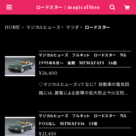
ロードスター | magicalfuse
HOME
マジカルヒューズ
マツダ
ロードスター
ITEM LIST
マジカルヒューズ フルキット ロードスター NA
1995年8月～ 後期 MFMAF455 16個
¥26,400
◇マジカルヒューズってなに？ 自動車の電気回
路には、漏電による故障の拡大防止や火災防止
の目的から、ヒューズが装着されています。 もち
ろん、安全回路としての役割だけでなく、通電回
マジカルヒューズ フルキット ロードスター NA
路として、各回路への電力供給を行っています。
FOGなし MFMAF436 13個
しかし、ヒューズには拭い去れない欠点があり
¥21,450
ます。 1.溶接回路であるため、配線と比較し抵抗