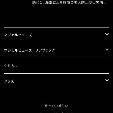
ドリング安定化（静粛性UP） ・ターボ車のターボ
中に漏電してしまう。 3.金属プレートが接触する
路には、漏電による故障の拡大防止や火災防止
ラグ改善 ・低速からのトルクアップ ・オーディオ
がゆえ、接触抵抗がある。 この3点です。 1は、取
の目的から、ヒューズが装着されています。 もち
の音質向上 ・ヘッドランプの光量UP ・燃費向上
り去る事は出来ませんが、2・3を改善したヒュー
ろん、安全回路としての役割だけでなく、通電回
CATEGORY
など、これらの効果は、タウンユースだけでなく、
ズが、マジカルヒューズになります。 ◇マジカル
路として、各回路への電力供給を行っています。
モータースポーツシーンでの実証実験の上、 製
ヒューズの効果 マジカルヒューズは放電防止効
しかし、ヒューズには拭い去れない欠点があり
マジカルヒューズ
品化を果たしております。
果・接触抵抗低減効果により、このような効果を
ます。 1.溶接回路であるため、配線と比較し抵抗
発揮します。 ・アクセルレスポンスの向上 ・アイ
が大きい。 2.金属部分が露出している為、空気
スズキ
マジカルヒューズ ナノブラック
ドリング安定化（静粛性UP） ・ターボ車のターボ
中に漏電してしまう。 3.金属プレートが接触する
ラグ改善 ・低速からのトルクアップ ・オーディオ
がゆえ、接触抵抗がある。 この3点です。 1は、取
KEI
の音質向上 ・ヘッドランプの光量UP ・燃費向上
スバル
スズキ ブラック
ケミカル
り去る事は出来ませんが、2・3を改善したヒュー
など、これらの効果は、タウンユースだけでなく、
ズが、マジカルヒューズになります。 ◇マジカル
モータースポーツシーンでの実証実験の上、 製
アルト
ヒューズの効果 マジカルヒューズは放電防止効
BRZ
KEI
ダイハツ
スバル ブラック
グッズ
品化を果たしております。
果・接触抵抗低減効果により、このような効果を
アルトエコ
発揮します。 ・アクセルレスポンスの向上 ・アイ
R2
アルト
MAX
BRZ
トヨタ
ダイハツ ブラック
マジカルヒューズ
ドリング安定化（静粛性UP） ・ターボ車のターボ
© magicalfuse
エスクード
ラグ改善 ・低速からのトルクアップ ・オーディオ
S4
アルトエコ
MOVE
R2
86
MAX
ニッサン
トヨタ ブラック
トムススピリット