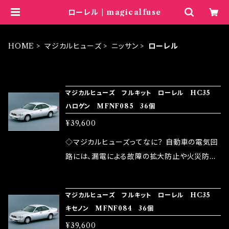
ローレル | magicalfuse
HOME
マジカルヒューズ
ニッサン
ローレル
ITEM LIST
マジカルヒューズ フルキット ローレル HC35
ハロゲン MFNF085 36個
¥39,600
◇マジカルヒューズってなに？ 自動車の電気回
路には、漏電による故障の拡大防止や火災防止
の目的から、ヒューズが装着されています。 もち
ろん、安全回路としての役割だけでなく、通電回
マジカルヒューズ フルキット ローレル HC35
路として、各回路への電力供給を行っています。
キセノン MFNF084 36個
しかし、ヒューズには拭い去れない欠点があり
¥39,600
ます。 1.溶接回路であるため、配線と比較し抵抗