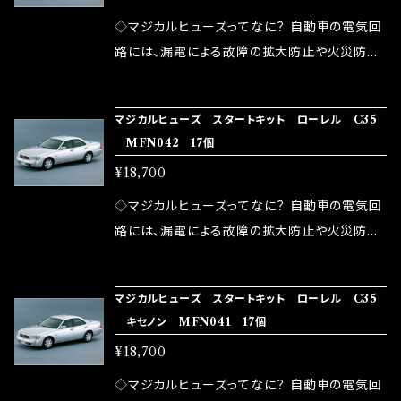
が大きい。 2.金属部分が露出している為、空気
◇マジカルヒューズってなに？ 自動車の電気回
中に漏電してしまう。 3.金属プレートが接触する
路には、漏電による故障の拡大防止や火災防止
がゆえ、接触抵抗がある。 この3点です。 1は、取
の目的から、ヒューズが装着されています。 もち
り去る事は出来ませんが、2・3を改善したヒュー
ろん、安全回路としての役割だけでなく、通電回
マジカルヒューズ スタートキット ローレル C35
ズが、マジカルヒューズになります。 ◇マジカル
路として、各回路への電力供給を行っています。
MFN042 17個
ヒューズの効果 マジカルヒューズは放電防止効
しかし、ヒューズには拭い去れない欠点があり
¥18,700
果・接触抵抗低減効果により、このような効果を
ます。 1.溶接回路であるため、配線と比較し抵抗
発揮します。 ・アクセルレスポンスの向上 ・アイ
が大きい。 2.金属部分が露出している為、空気
◇マジカルヒューズってなに？ 自動車の電気回
ドリング安定化（静粛性UP） ・ターボ車のターボ
中に漏電してしまう。 3.金属プレートが接触する
路には、漏電による故障の拡大防止や火災防止
ラグ改善 ・低速からのトルクアップ ・オーディオ
がゆえ、接触抵抗がある。 この3点です。 1は、取
の目的から、ヒューズが装着されています。 もち
の音質向上 ・ヘッドランプの光量UP ・燃費向上
り去る事は出来ませんが、2・3を改善したヒュー
ろん、安全回路としての役割だけでなく、通電回
など、これらの効果は、タウンユースだけでなく、
マジカルヒューズ スタートキット ローレル C35
ズが、マジカルヒューズになります。 ◇マジカル
路として、各回路への電力供給を行っています。
キセノン MFN041 17個
モータースポーツシーンでの実証実験の上、 製
ヒューズの効果 マジカルヒューズは放電防止効
しかし、ヒューズには拭い去れない欠点があり
品化を果たしております。
¥18,700
果・接触抵抗低減効果により、このような効果を
ます。 1.溶接回路であるため、配線と比較し抵抗
発揮します。 ・アクセルレスポンスの向上 ・アイ
が大きい。 2.金属部分が露出している為、空気
◇マジカルヒューズってなに？ 自動車の電気回