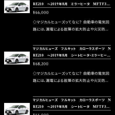
RE210 ～2019年8月 ミラーヒータ MFTF363
モータースポーツシーンでの実証実験の上、 製
ヒューズの効果 マジカルヒューズは放電防止効
しかし、ヒューズには拭い去れない欠点があり
60個
品化を果たしております。
¥66,000
果・接触抵抗低減効果により、このような効果を
ます。 1.溶接回路であるため、配線と比較し抵抗
発揮します。 ・アクセルレスポンスの向上 ・アイ
が大きい。 2.金属部分が露出している為、空気
◇マジカルヒューズってなに？ 自動車の電気回
ドリング安定化（静粛性UP） ・ターボ車のターボ
中に漏電してしまう。 3.金属プレートが接触する
路には、漏電による故障の拡大防止や火災防止
ラグ改善 ・低速からのトルクアップ ・オーディオ
がゆえ、接触抵抗がある。 この3点です。 1は、取
の目的から、ヒューズが装着されています。 もち
の音質向上 ・ヘッドランプの光量UP ・燃費向上
り去る事は出来ませんが、2・3を改善したヒュー
ろん、安全回路としての役割だけでなく、通電回
など、これらの効果は、タウンユースだけでなく、
マジカルヒューズ フルキット カローラスポーツ N
ズが、マジカルヒューズになります。 ◇マジカル
路として、各回路への電力供給を行っています。
RE210 ～2019年8月 シートヒータ・ミラーヒー
モータースポーツシーンでの実証実験の上、 製
ヒューズの効果 マジカルヒューズは放電防止効
しかし、ヒューズには拭い去れない欠点があり
タ MFTF362 62個
品化を果たしております。
¥68,200
果・接触抵抗低減効果により、このような効果を
ます。 1.溶接回路であるため、配線と比較し抵抗
発揮します。 ・アクセルレスポンスの向上 ・アイ
が大きい。 2.金属部分が露出している為、空気
◇マジカルヒューズってなに？ 自動車の電気回
ドリング安定化（静粛性UP） ・ターボ車のターボ
中に漏電してしまう。 3.金属プレートが接触する
路には、漏電による故障の拡大防止や火災防止
ラグ改善 ・低速からのトルクアップ ・オーディオ
がゆえ、接触抵抗がある。 この3点です。 1は、取
の目的から、ヒューズが装着されています。 もち
の音質向上 ・ヘッドランプの光量UP ・燃費向上
り去る事は出来ませんが、2・3を改善したヒュー
ろん、安全回路としての役割だけでなく、通電回
など、これらの効果は、タウンユースだけでなく、
マジカルヒューズ フルキット カローラスポーツ N
ズが、マジカルヒューズになります。 ◇マジカル
路として、各回路への電力供給を行っています。
RE210 ～2019年8月 シートヒータ MFTF361
モータースポーツシーンでの実証実験の上、 製
ヒューズの効果 マジカルヒューズは放電防止効
しかし、ヒューズには拭い去れない欠点があり
60個
品化を果たしております。