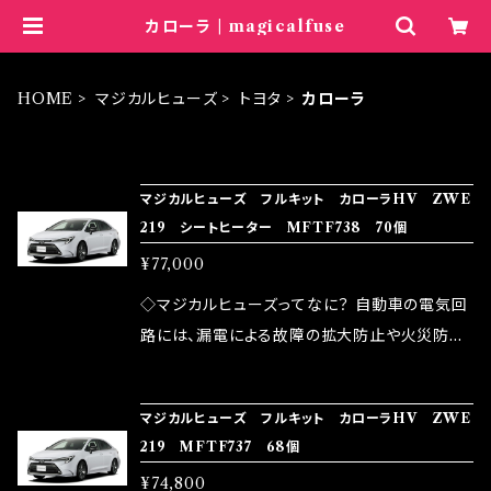
カローラ | magicalfuse
HOME
マジカルヒューズ
トヨタ
カローラ
ITEM LIST
マジカルヒューズ フルキット カローラHV ZWE
219 シートヒーター MFTF738 70個
¥77,000
◇マジカルヒューズってなに？ 自動車の電気回
路には、漏電による故障の拡大防止や火災防止
の目的から、ヒューズが装着されています。 もち
ろん、安全回路としての役割だけでなく、通電回
マジカルヒューズ フルキット カローラHV ZWE
路として、各回路への電力供給を行っています。
219 MFTF737 68個
しかし、ヒューズには拭い去れない欠点があり
¥74,800
ます。 1.溶接回路であるため、配線と比較し抵抗