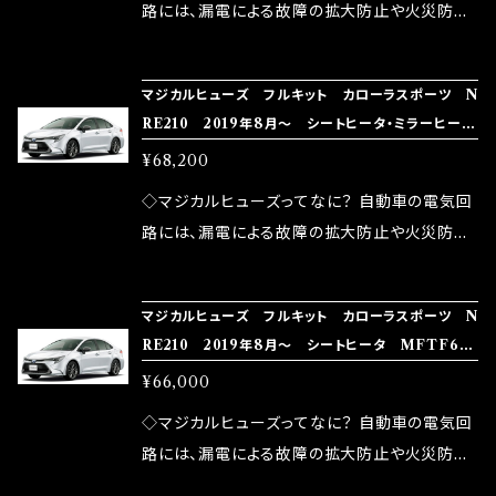
ドリング安定化（静粛性UP） ・ターボ車のターボ
中に漏電してしまう。 3.金属プレートが接触する
路には、漏電による故障の拡大防止や火災防止
ラグ改善 ・低速からのトルクアップ ・オーディオ
がゆえ、接触抵抗がある。 この3点です。 1は、取
の目的から、ヒューズが装着されています。 もち
の音質向上 ・ヘッドランプの光量UP ・燃費向上
り去る事は出来ませんが、2・3を改善したヒュー
ろん、安全回路としての役割だけでなく、通電回
など、これらの効果は、タウンユースだけでなく、
マジカルヒューズ フルキット カローラスポーツ N
ズが、マジカルヒューズになります。 ◇マジカル
路として、各回路への電力供給を行っています。
RE210 2019年8月～ シートヒータ・ミラーヒー
モータースポーツシーンでの実証実験の上、 製
ヒューズの効果 マジカルヒューズは放電防止効
しかし、ヒューズには拭い去れない欠点があり
タ MFTF632 62個
品化を果たしております。
¥68,200
果・接触抵抗低減効果により、このような効果を
ます。 1.溶接回路であるため、配線と比較し抵抗
発揮します。 ・アクセルレスポンスの向上 ・アイ
が大きい。 2.金属部分が露出している為、空気
◇マジカルヒューズってなに？ 自動車の電気回
ドリング安定化（静粛性UP） ・ターボ車のターボ
中に漏電してしまう。 3.金属プレートが接触する
路には、漏電による故障の拡大防止や火災防止
ラグ改善 ・低速からのトルクアップ ・オーディオ
がゆえ、接触抵抗がある。 この3点です。 1は、取
の目的から、ヒューズが装着されています。 もち
の音質向上 ・ヘッドランプの光量UP ・燃費向上
り去る事は出来ませんが、2・3を改善したヒュー
ろん、安全回路としての役割だけでなく、通電回
など、これらの効果は、タウンユースだけでなく、
マジカルヒューズ フルキット カローラスポーツ N
ズが、マジカルヒューズになります。 ◇マジカル
路として、各回路への電力供給を行っています。
RE210 2019年8月～ シートヒータ MFTF631
モータースポーツシーンでの実証実験の上、 製
ヒューズの効果 マジカルヒューズは放電防止効
しかし、ヒューズには拭い去れない欠点があり
60個
品化を果たしております。
¥66,000
果・接触抵抗低減効果により、このような効果を
ます。 1.溶接回路であるため、配線と比較し抵抗
発揮します。 ・アクセルレスポンスの向上 ・アイ
が大きい。 2.金属部分が露出している為、空気
◇マジカルヒューズってなに？ 自動車の電気回
ドリング安定化（静粛性UP） ・ターボ車のターボ
中に漏電してしまう。 3.金属プレートが接触する
路には、漏電による故障の拡大防止や火災防止
ラグ改善 ・低速からのトルクアップ ・オーディオ
がゆえ、接触抵抗がある。 この3点です。 1は、取
の目的から、ヒューズが装着されています。 もち