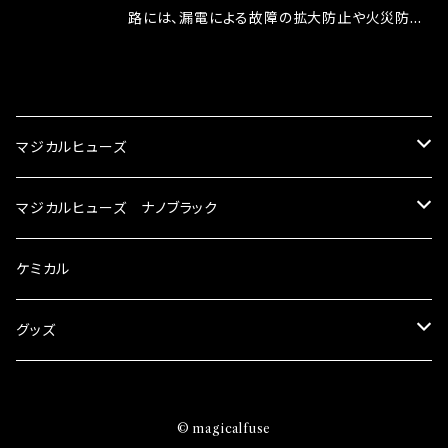
ドリング安定化（静粛性UP） ・ターボ車のターボ
中に漏電してしまう。 3.金属プレートが接触する
路には、漏電による故障の拡大防止や火災防止
ラグ改善 ・低速からのトルクアップ ・オーディオ
がゆえ、接触抵抗がある。 この3点です。 1は、取
の目的から、ヒューズが装着されています。 もち
の音質向上 ・ヘッドランプの光量UP ・燃費向上
り去る事は出来ませんが、2・3を改善したヒュー
ろん、安全回路としての役割だけでなく、通電回
CATEGORY
など、これらの効果は、タウンユースだけでなく、
ズが、マジカルヒューズになります。 ◇マジカル
路として、各回路への電力供給を行っています。
モータースポーツシーンでの実証実験の上、 製
ヒューズの効果 マジカルヒューズは放電防止効
しかし、ヒューズには拭い去れない欠点があり
マジカルヒューズ
品化を果たしております。
果・接触抵抗低減効果により、このような効果を
ます。 1.溶接回路であるため、配線と比較し抵抗
発揮します。 ・アクセルレスポンスの向上 ・アイ
が大きい。 2.金属部分が露出している為、空気
スズキ
マジカルヒューズ ナノブラック
ドリング安定化（静粛性UP） ・ターボ車のターボ
中に漏電してしまう。 3.金属プレートが接触する
ラグ改善 ・低速からのトルクアップ ・オーディオ
がゆえ、接触抵抗がある。 この3点です。 1は、取
KEI
の音質向上 ・ヘッドランプの光量UP ・燃費向上
スバル
スズキ ブラック
ケミカル
り去る事は出来ませんが、2・3を改善したヒュー
など、これらの効果は、タウンユースだけでなく、
ズが、マジカルヒューズになります。 ◇マジカル
モータースポーツシーンでの実証実験の上、 製
アルト
ヒューズの効果 マジカルヒューズは放電防止効
BRZ
KEI
ダイハツ
スバル ブラック
グッズ
品化を果たしております。
果・接触抵抗低減効果により、このような効果を
アルトエコ
発揮します。 ・アクセルレスポンスの向上 ・アイ
R2
アルト
MAX
BRZ
トヨタ
ダイハツ ブラック
マジカルヒューズ
ドリング安定化（静粛性UP） ・ターボ車のターボ
© magicalfuse
エスクード
ラグ改善 ・低速からのトルクアップ ・オーディオ
S4
アルトエコ
MOVE
R2
86
MAX