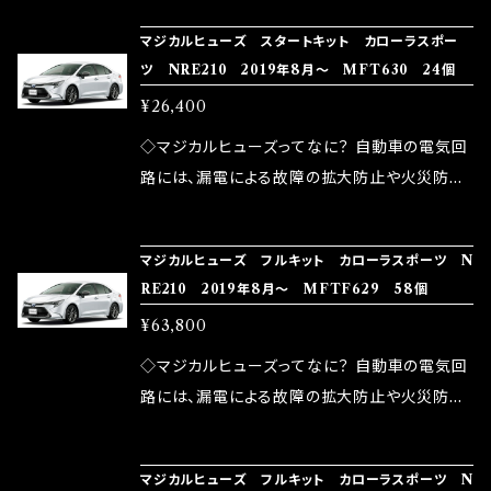
の音質向上 ・ヘッドランプの光量UP ・燃費向上
り去る事は出来ませんが、2・3を改善したヒュー
ろん、安全回路としての役割だけでなく、通電回
など、これらの効果は、タウンユースだけでなく、
マジカルヒューズ スタートキット カローラスポー
ズが、マジカルヒューズになります。 ◇マジカル
路として、各回路への電力供給を行っています。
ツ NRE210 2019年8月～ MFT630 24個
モータースポーツシーンでの実証実験の上、 製
ヒューズの効果 マジカルヒューズは放電防止効
しかし、ヒューズには拭い去れない欠点があり
品化を果たしております。
¥26,400
果・接触抵抗低減効果により、このような効果を
ます。 1.溶接回路であるため、配線と比較し抵抗
発揮します。 ・アクセルレスポンスの向上 ・アイ
が大きい。 2.金属部分が露出している為、空気
◇マジカルヒューズってなに？ 自動車の電気回
ドリング安定化（静粛性UP） ・ターボ車のターボ
中に漏電してしまう。 3.金属プレートが接触する
路には、漏電による故障の拡大防止や火災防止
ラグ改善 ・低速からのトルクアップ ・オーディオ
がゆえ、接触抵抗がある。 この3点です。 1は、取
の目的から、ヒューズが装着されています。 もち
の音質向上 ・ヘッドランプの光量UP ・燃費向上
り去る事は出来ませんが、2・3を改善したヒュー
ろん、安全回路としての役割だけでなく、通電回
など、これらの効果は、タウンユースだけでなく、
マジカルヒューズ フルキット カローラスポーツ N
ズが、マジカルヒューズになります。 ◇マジカル
路として、各回路への電力供給を行っています。
RE210 2019年8月～ MFTF629 58個
モータースポーツシーンでの実証実験の上、 製
ヒューズの効果 マジカルヒューズは放電防止効
しかし、ヒューズには拭い去れない欠点があり
品化を果たしております。
¥63,800
果・接触抵抗低減効果により、このような効果を
ます。 1.溶接回路であるため、配線と比較し抵抗
発揮します。 ・アクセルレスポンスの向上 ・アイ
が大きい。 2.金属部分が露出している為、空気
◇マジカルヒューズってなに？ 自動車の電気回
ドリング安定化（静粛性UP） ・ターボ車のターボ
中に漏電してしまう。 3.金属プレートが接触する
路には、漏電による故障の拡大防止や火災防止
ラグ改善 ・低速からのトルクアップ ・オーディオ
がゆえ、接触抵抗がある。 この3点です。 1は、取
の目的から、ヒューズが装着されています。 もち
の音質向上 ・ヘッドランプの光量UP ・燃費向上
り去る事は出来ませんが、2・3を改善したヒュー
ろん、安全回路としての役割だけでなく、通電回
など、これらの効果は、タウンユースだけでなく、
マジカルヒューズ フルキット カローラスポーツ N
ズが、マジカルヒューズになります。 ◇マジカル
路として、各回路への電力供給を行っています。