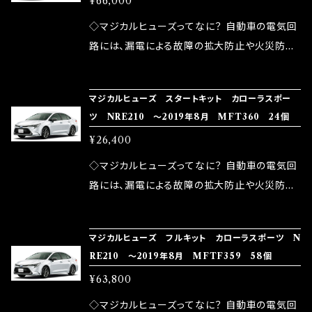
¥66,000
果・接触抵抗低減効果により、このような効果を
ます。 1.溶接回路であるため、配線と比較し抵抗
発揮します。 ・アクセルレスポンスの向上 ・アイ
が大きい。 2.金属部分が露出している為、空気
◇マジカルヒューズってなに？ 自動車の電気回
ドリング安定化（静粛性UP） ・ターボ車のターボ
中に漏電してしまう。 3.金属プレートが接触する
路には、漏電による故障の拡大防止や火災防止
ラグ改善 ・低速からのトルクアップ ・オーディオ
がゆえ、接触抵抗がある。 この3点です。 1は、取
の目的から、ヒューズが装着されています。 もち
の音質向上 ・ヘッドランプの光量UP ・燃費向上
り去る事は出来ませんが、2・3を改善したヒュー
ろん、安全回路としての役割だけでなく、通電回
など、これらの効果は、タウンユースだけでなく、
マジカルヒューズ スタートキット カローラスポー
ズが、マジカルヒューズになります。 ◇マジカル
路として、各回路への電力供給を行っています。
ツ NRE210 ～2019年8月 MFT360 24個
モータースポーツシーンでの実証実験の上、 製
ヒューズの効果 マジカルヒューズは放電防止効
しかし、ヒューズには拭い去れない欠点があり
品化を果たしております。
¥26,400
果・接触抵抗低減効果により、このような効果を
ます。 1.溶接回路であるため、配線と比較し抵抗
発揮します。 ・アクセルレスポンスの向上 ・アイ
が大きい。 2.金属部分が露出している為、空気
◇マジカルヒューズってなに？ 自動車の電気回
ドリング安定化（静粛性UP） ・ターボ車のターボ
中に漏電してしまう。 3.金属プレートが接触する
路には、漏電による故障の拡大防止や火災防止
ラグ改善 ・低速からのトルクアップ ・オーディオ
がゆえ、接触抵抗がある。 この3点です。 1は、取
の目的から、ヒューズが装着されています。 もち
の音質向上 ・ヘッドランプの光量UP ・燃費向上
り去る事は出来ませんが、2・3を改善したヒュー
ろん、安全回路としての役割だけでなく、通電回
など、これらの効果は、タウンユースだけでなく、
マジカルヒューズ フルキット カローラスポーツ N
ズが、マジカルヒューズになります。 ◇マジカル
路として、各回路への電力供給を行っています。
RE210 ～2019年8月 MFTF359 58個
モータースポーツシーンでの実証実験の上、 製
ヒューズの効果 マジカルヒューズは放電防止効
しかし、ヒューズには拭い去れない欠点があり
品化を果たしております。
¥63,800
果・接触抵抗低減効果により、このような効果を
ます。 1.溶接回路であるため、配線と比較し抵抗
発揮します。 ・アクセルレスポンスの向上 ・アイ
が大きい。 2.金属部分が露出している為、空気
◇マジカルヒューズってなに？ 自動車の電気回