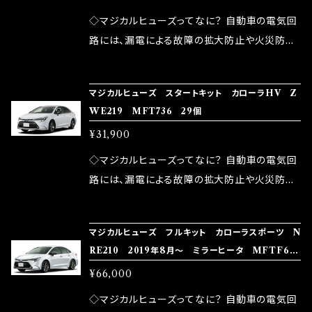
が大きい。 2.金属部分が露出している為、空気
◇マジカルヒューズってなに？ 自動車の電気回
中に漏電してしまう。 3.金属プレートが接触する
路には、漏電による故障の拡大防止や火災防止
がゆえ、接触抵抗がある。 この3点です。 1は、取
の目的から、ヒューズが装着されています。 もち
り去る事は出来ませんが、2・3を改善したヒュー
ろん、安全回路としての役割だけでなく、通電回
マジカルヒューズ スタートキット カローラHV Z
ズが、マジカルヒューズになります。 ◇マジカル
路として、各回路への電力供給を行っています。
WE219 MFT736 29個
ヒューズの効果 マジカルヒューズは放電防止効
しかし、ヒューズには拭い去れない欠点があり
¥31,900
果・接触抵抗低減効果により、このような効果を
ます。 1.溶接回路であるため、配線と比較し抵抗
発揮します。 ・アクセルレスポンスの向上 ・アイ
が大きい。 2.金属部分が露出している為、空気
◇マジカルヒューズってなに？ 自動車の電気回
ドリング安定化（静粛性UP） ・ターボ車のターボ
中に漏電してしまう。 3.金属プレートが接触する
路には、漏電による故障の拡大防止や火災防止
ラグ改善 ・低速からのトルクアップ ・オーディオ
がゆえ、接触抵抗がある。 この3点です。 1は、取
の目的から、ヒューズが装着されています。 もち
の音質向上 ・ヘッドランプの光量UP ・燃費向上
り去る事は出来ませんが、2・3を改善したヒュー
ろん、安全回路としての役割だけでなく、通電回
など、これらの効果は、タウンユースだけでなく、
マジカルヒューズ フルキット カローラスポーツ N
ズが、マジカルヒューズになります。 ◇マジカル
路として、各回路への電力供給を行っています。
RE210 2019年8月～ ミラーヒータ MFTF633
モータースポーツシーンでの実証実験の上、 製
ヒューズの効果 マジカルヒューズは放電防止効
しかし、ヒューズには拭い去れない欠点があり
60個
品化を果たしております。
¥66,000
果・接触抵抗低減効果により、このような効果を
ます。 1.溶接回路であるため、配線と比較し抵抗
発揮します。 ・アクセルレスポンスの向上 ・アイ
が大きい。 2.金属部分が露出している為、空気
◇マジカルヒューズってなに？ 自動車の電気回