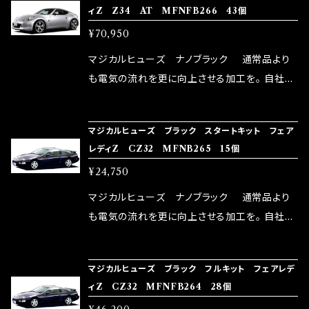
ィZ Z34 AT MFNFB266 43個
い致します。
ターとなり吟味し時間を掛けて検証し、これは
¥70,950
体感出来て面白く、車には必ずプラスになりデメ
リットが無い。と。 コラボ開発製品です。 購入先
マジカルヒューズ ナノブラック 通常品より
はこちらのマジカルヒューズ直販サイトと横浜に
も電気の流れを更に向上させる加工を。 自社比
織戸学さんが経営のお店MAX ORIDO RACI
較で車種により通常品よりも１５～３０％程性能
NG（http://maxorido.com/car-parts/86-b
向上。 更なる体感や数字を求める方にはオスス
マジカルヒューズ ブラック スタートキット フェア
rz）の2店舗の専売品になりますので宜しくお願
メ！ レーシングドライバーMAX織戸選手がテス
レディZ CZ32 MFNB265 15個
い致します。
ターとなり吟味し時間を掛けて検証し、これは
¥24,750
体感出来て面白く、車には必ずプラスになりデメ
リットが無い。と。 コラボ開発製品です。 購入先
マジカルヒューズ ナノブラック 通常品より
はこちらのマジカルヒューズ直販サイトと横浜に
も電気の流れを更に向上させる加工を。 自社比
織戸学さんが経営のお店MAX ORIDO RACI
較で車種により通常品よりも１５～３０％程性能
NG（http://maxorido.com/car-parts/86-b
向上。 更なる体感や数字を求める方にはオスス
マジカルヒューズ ブラック フルキット フェアレデ
rz）の2店舗の専売品になりますので宜しくお願
メ！ レーシングドライバーMAX織戸選手がテス
ィZ CZ32 MFNFB264 28個
い致します。
ターとなり吟味し時間を掛けて検証し、これは