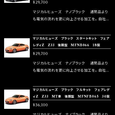
個
¥29,700
体感出来て面白く、車には必ずプラスになりデメ
リットが無い。と。 コラボ開発製品です。 購入先
マジカルヒューズ ナノブラック 通常品より
はこちらのマジカルヒューズ直販サイトと横浜に
も電気の流れを更に向上させる加工を。 自社比
織戸学さんが経営のお店MAX ORIDO RACI
較で車種により通常品よりも１５～３０％程性能
NG（http://maxorido.com/car-parts/86-b
向上。 更なる体感や数字を求める方にはオスス
マジカルヒューズ ブラック スタートキット フェア
rz）の2店舗の専売品になりますので宜しくお願
メ！ レーシングドライバーMAX織戸選手がテス
レディZ Z33 後期型 MFNB066 18個
い致します。
ターとなり吟味し時間を掛けて検証し、これは
¥29,700
体感出来て面白く、車には必ずプラスになりデメ
リットが無い。と。 コラボ開発製品です。 購入先
マジカルヒューズ ナノブラック 通常品より
はこちらのマジカルヒューズ直販サイトと横浜に
も電気の流れを更に向上させる加工を。 自社比
織戸学さんが経営のお店MAX ORIDO RACI
較で車種により通常品よりも１５～３０％程性能
NG（http://maxorido.com/car-parts/86-b
向上。 更なる体感や数字を求める方にはオスス
マジカルヒューズ ブラック フルキット フェアレデ
rz）の2店舗の専売品になりますので宜しくお願
メ！ レーシングドライバーMAX織戸選手がテス
ィZ Z33 MT車 後期型 MFNFB065 34個
い致します。
ターとなり吟味し時間を掛けて検証し、これは
¥56,100
体感出来て面白く、車には必ずプラスになりデメ
リットが無い。と。 コラボ開発製品です。 購入先
マジカルヒューズ ナノブラック 通常品より