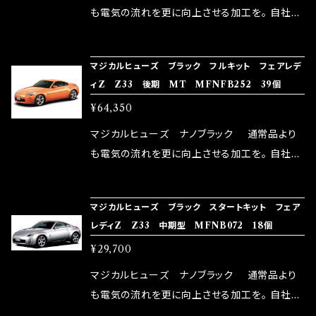
はこちらのマジカルヒューズ直販サイトと横浜に
も電気の流れを更に向上させる加工を。 自社比
織戸学さんが経営のお店MAX ORIDO RACI
較で車種により通常品よりも１５～３０％程性能
NG（http://maxorido.com/car-parts/86-b
向上。 更なる体感や数字を求める方にはオスス
マジカルヒューズ ブラック フルキット フェアレデ
rz）の2店舗の専売品になりますので宜しくお願
メ！ レーシングドライバーMAX織戸選手がテス
ィZ Z33 後期 MT MFNFB252 39個
い致します。
ターとなり吟味し時間を掛けて検証し、これは
¥64,350
体感出来て面白く、車には必ずプラスになりデメ
リットが無い。と。 コラボ開発製品です。 購入先
マジカルヒューズ ナノブラック 通常品より
はこちらのマジカルヒューズ直販サイトと横浜に
も電気の流れを更に向上させる加工を。 自社比
織戸学さんが経営のお店MAX ORIDO RACI
較で車種により通常品よりも１５～３０％程性能
NG（http://maxorido.com/car-parts/86-b
向上。 更なる体感や数字を求める方にはオスス
マジカルヒューズ ブラック スタートキット フェア
rz）の2店舗の専売品になりますので宜しくお願
メ！ レーシングドライバーMAX織戸選手がテス
レディZ Z33 中期型 MFNB072 18個
い致します。
ターとなり吟味し時間を掛けて検証し、これは
¥29,700
体感出来て面白く、車には必ずプラスになりデメ
リットが無い。と。 コラボ開発製品です。 購入先
マジカルヒューズ ナノブラック 通常品より
はこちらのマジカルヒューズ直販サイトと横浜に
も電気の流れを更に向上させる加工を。 自社比
織戸学さんが経営のお店MAX ORIDO RACI
較で車種により通常品よりも１５～３０％程性能