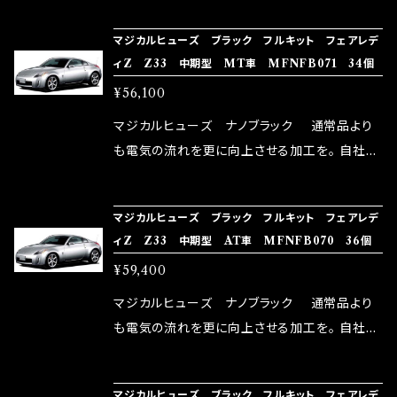
NG（http://maxorido.com/car-parts/86-b
向上。 更なる体感や数字を求める方にはオスス
マジカルヒューズ ブラック フルキット フェアレデ
rz）の2店舗の専売品になりますので宜しくお願
メ！ レーシングドライバーMAX織戸選手がテス
ィZ Z33 中期型 MT車 MFNFB071 34個
い致します。
ターとなり吟味し時間を掛けて検証し、これは
¥56,100
体感出来て面白く、車には必ずプラスになりデメ
リットが無い。と。 コラボ開発製品です。 購入先
マジカルヒューズ ナノブラック 通常品より
はこちらのマジカルヒューズ直販サイトと横浜に
も電気の流れを更に向上させる加工を。 自社比
織戸学さんが経営のお店MAX ORIDO RACI
較で車種により通常品よりも１５～３０％程性能
NG（http://maxorido.com/car-parts/86-b
向上。 更なる体感や数字を求める方にはオスス
マジカルヒューズ ブラック フルキット フェアレデ
rz）の2店舗の専売品になりますので宜しくお願
メ！ レーシングドライバーMAX織戸選手がテス
ィZ Z33 中期型 AT車 MFNFB070 36個
い致します。
ターとなり吟味し時間を掛けて検証し、これは
¥59,400
体感出来て面白く、車には必ずプラスになりデメ
リットが無い。と。 コラボ開発製品です。 購入先
マジカルヒューズ ナノブラック 通常品より
はこちらのマジカルヒューズ直販サイトと横浜に
も電気の流れを更に向上させる加工を。 自社比
織戸学さんが経営のお店MAX ORIDO RACI
較で車種により通常品よりも１５～３０％程性能
NG（http://maxorido.com/car-parts/86-b
向上。 更なる体感や数字を求める方にはオスス
マジカルヒューズ ブラック フルキット フェアレデ