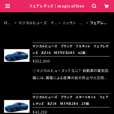
フェアレディZ | magicalfuse
HO
マジカルヒューズ ナノ
ニッサン ブ
フェアレデ
ME
ブラック
ラック
ィZ
ITEM LIST
マジカルヒューズ ブラック フルキット フェアレデ
ィZ RZ34 MFNFB285 62個
¥102,300
◇マジカルヒューズってなに？ 自動車の電気回
路には、漏電による故障の拡大防止や火災防止
の目的から、ヒューズが装着されています。 もち
ろん、安全回路としての役割だけでなく、通電回
マジカルヒューズ ブラック スタートキット フェア
路として、各回路への電力供給を行っています。
レディZ RZ34 MFNB284 25個
しかし、ヒューズには拭い去れない欠点があり
¥41,250
ます。 1.溶接回路であるため、配線と比較し抵抗