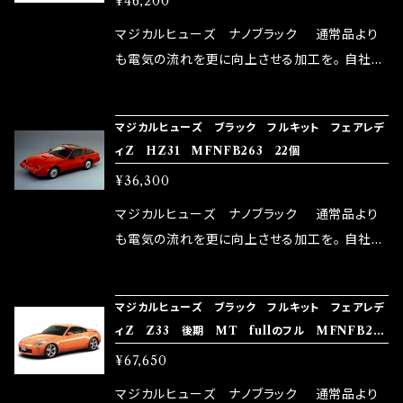
¥46,200
体感出来て面白く、車には必ずプラスになりデメ
リットが無い。と。 コラボ開発製品です。 購入先
マジカルヒューズ ナノブラック 通常品より
はこちらのマジカルヒューズ直販サイトと横浜に
も電気の流れを更に向上させる加工を。 自社比
織戸学さんが経営のお店MAX ORIDO RACI
較で車種により通常品よりも１５～３０％程性能
NG（http://maxorido.com/car-parts/86-b
向上。 更なる体感や数字を求める方にはオスス
マジカルヒューズ ブラック フルキット フェアレデ
rz）の2店舗の専売品になりますので宜しくお願
メ！ レーシングドライバーMAX織戸選手がテス
ィZ HZ31 MFNFB263 22個
い致します。
ターとなり吟味し時間を掛けて検証し、これは
¥36,300
体感出来て面白く、車には必ずプラスになりデメ
リットが無い。と。 コラボ開発製品です。 購入先
マジカルヒューズ ナノブラック 通常品より
はこちらのマジカルヒューズ直販サイトと横浜に
も電気の流れを更に向上させる加工を。 自社比
織戸学さんが経営のお店MAX ORIDO RACI
較で車種により通常品よりも１５～３０％程性能
NG（http://maxorido.com/car-parts/86-b
向上。 更なる体感や数字を求める方にはオスス
マジカルヒューズ ブラック フルキット フェアレデ
rz）の2店舗の専売品になりますので宜しくお願
メ！ レーシングドライバーMAX織戸選手がテス
ィZ Z33 後期 MT fullのフル MFNFB253
い致します。
ターとなり吟味し時間を掛けて検証し、これは
41個
¥67,650
体感出来て面白く、車には必ずプラスになりデメ
リットが無い。と。 コラボ開発製品です。 購入先
マジカルヒューズ ナノブラック 通常品より