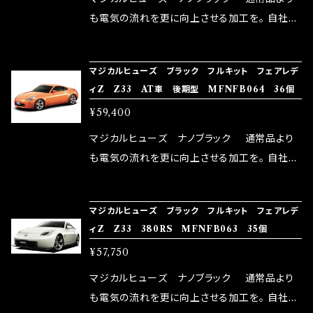
はこちらのマジカルヒューズ直販サイトと横浜に
も電気の流れを更に向上させる加工を。 自社比
織戸学さんが経営のお店MAX ORIDO RACI
較で車種により通常品よりも１５～３０％程性能
NG（http://maxorido.com/car-parts/86-b
向上。 更なる体感や数字を求める方にはオスス
マジカルヒューズ ブラック フルキット フェアレデ
rz）の2店舗の専売品になりますので宜しくお願
メ！ レーシングドライバーMAX織戸選手がテス
ィZ Z33 AT車 後期型 MFNFB064 36個
い致します。
ターとなり吟味し時間を掛けて検証し、これは
¥59,400
体感出来て面白く、車には必ずプラスになりデメ
リットが無い。と。 コラボ開発製品です。 購入先
マジカルヒューズ ナノブラック 通常品より
はこちらのマジカルヒューズ直販サイトと横浜に
も電気の流れを更に向上させる加工を。 自社比
織戸学さんが経営のお店MAX ORIDO RACI
較で車種により通常品よりも１５～３０％程性能
NG（http://maxorido.com/car-parts/86-b
向上。 更なる体感や数字を求める方にはオスス
マジカルヒューズ ブラック フルキット フェアレデ
rz）の2店舗の専売品になりますので宜しくお願
メ！ レーシングドライバーMAX織戸選手がテス
ィZ Z33 380RS MFNFB063 35個
い致します。
ターとなり吟味し時間を掛けて検証し、これは
¥57,750
体感出来て面白く、車には必ずプラスになりデメ
リットが無い。と。 コラボ開発製品です。 購入先
マジカルヒューズ ナノブラック 通常品より
はこちらのマジカルヒューズ直販サイトと横浜に
も電気の流れを更に向上させる加工を。 自社比