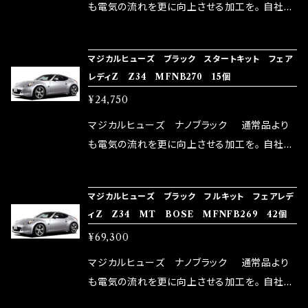
ドリング安定化（静粛性UP） ・ターボ車のターボ
はこちらのマジカルヒューズ直販サイトと横浜に
も電気の流れを更に向上させる加工を。 自社比
ラグ改善 ・低速からのトルクアップ ・オーディオ
織戸学さんが経営のお店MAX ORIDO RACI
較で車種により通常品よりも１５～３０％程性能
の音質向上 ・ヘッドランプの光量UP ・燃費向上
NG（http://maxorido.com/car-parts/86-b
向上。 更なる体感や数字を求める方にはオスス
など、これらの効果は、タウンユースだけでなく、
マジカルヒューズ ブラック スタートキット フェア
rz）の2店舗の専売品になりますので宜しくお願
メ！ レーシングドライバーMAX織戸選手がテス
レディZ Z34 MFNB270 15個
モータースポーツシーンでの実証実験の上、 製
い致します。
ターとなり吟味し時間を掛けて検証し、これは
品化を果たしております。
¥24,750
体感出来て面白く、車には必ずプラスになりデメ
リットが無い。と。 コラボ開発製品です。 購入先
マジカルヒューズ ナノブラック 通常品より
はこちらのマジカルヒューズ直販サイトと横浜に
も電気の流れを更に向上させる加工を。 自社比
織戸学さんが経営のお店MAX ORIDO RACI
較で車種により通常品よりも１５～３０％程性能
NG（http://maxorido.com/car-parts/86-b
向上。 更なる体感や数字を求める方にはオスス
マジカルヒューズ ブラック フルキット フェアレデ
rz）の2店舗の専売品になりますので宜しくお願
メ！ レーシングドライバーMAX織戸選手がテス
ィZ Z34 MT BOSE MFNFB269 42個
い致します。
ターとなり吟味し時間を掛けて検証し、これは
¥69,300
体感出来て面白く、車には必ずプラスになりデメ
リットが無い。と。 コラボ開発製品です。 購入先
マジカルヒューズ ナノブラック 通常品より
はこちらのマジカルヒューズ直販サイトと横浜に
も電気の流れを更に向上させる加工を。 自社比
織戸学さんが経営のお店MAX ORIDO RACI
較で車種により通常品よりも１５～３０％程性能