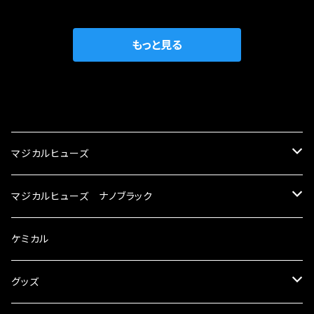
織戸学さんが経営のお店MAX ORIDO RACI
較で車種により通常品よりも１５～３０％程性能
NG（http://maxorido.com/car-parts/86-b
向上。 更なる体感や数字を求める方にはオスス
rz）の2店舗の専売品になりますので宜しくお願
メ！ レーシングドライバーMAX織戸選手がテス
もっと見る
い致します。
ターとなり吟味し時間を掛けて検証し、これは
体感出来て面白く、車には必ずプラスになりデメ
リットが無い。と。 コラボ開発製品です。 購入先
CATEGORY
はこちらのマジカルヒューズ直販サイトと横浜に
織戸学さんが経営のお店MAX ORIDO RACI
マジカルヒューズ
NG（http://maxorido.com/car-parts/86-b
rz）の2店舗の専売品になりますので宜しくお願
スズキ
マジカルヒューズ ナノブラック
い致します。
KEI
スバル
スズキ ブラック
ケミカル
アルト
BRZ
KEI
ダイハツ
スバル ブラック
グッズ