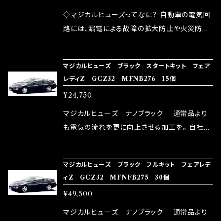
が大きい。 2.金属部分が露出している為、空気
◇マジカルヒューズってなに？ 自動車の電気回
中に漏電してしまう。 3.金属プレートが接触する
路には、漏電による故障の拡大防止や火災防止
がゆえ、接触抵抗がある。 この3点です。 1は、取
の目的から、ヒューズが装着されています。 もち
り去る事は出来ませんが、2・3を改善したヒュー
ろん、安全回路としての役割だけでなく、通電回
マジカルヒューズ ブラック スタートキット フェア
ズが、マジカルヒューズになります。 ◇マジカル
路として、各回路への電力供給を行っています。
レディZ GCZ32 MFNB276 15個
ヒューズの効果 マジカルヒューズは放電防止効
しかし、ヒューズには拭い去れない欠点があり
¥24,750
果・接触抵抗低減効果により、このような効果を
ます。 1.溶接回路であるため、配線と比較し抵抗
発揮します。 ・アクセルレスポンスの向上 ・アイ
が大きい。 2.金属部分が露出している為、空気
マジカルヒューズ ナノブラック 通常品より
ドリング安定化（静粛性UP） ・ターボ車のターボ
中に漏電してしまう。 3.金属プレートが接触する
も電気の流れを更に向上させる加工を。 自社比
ラグ改善 ・低速からのトルクアップ ・オーディオ
がゆえ、接触抵抗がある。 この3点です。 1は、取
較で車種により通常品よりも１５～３０％程性能
の音質向上 ・ヘッドランプの光量UP ・燃費向上
り去る事は出来ませんが、2・3を改善したヒュー
向上。 更なる体感や数字を求める方にはオスス
など、これらの効果は、タウンユースだけでなく、
マジカルヒューズ ブラック フルキット フェアレデ
ズが、マジカルヒューズになります。 ◇マジカル
メ！ レーシングドライバーMAX織戸選手がテス
ィZ GCZ32 MFNFB275 30個
モータースポーツシーンでの実証実験の上、 製
ヒューズの効果 マジカルヒューズは放電防止効
ターとなり吟味し時間を掛けて検証し、これは
品化を果たしております。
¥49,500
果・接触抵抗低減効果により、このような効果を
体感出来て面白く、車には必ずプラスになりデメ
発揮します。 ・アクセルレスポンスの向上 ・アイ
リットが無い。と。 コラボ開発製品です。 購入先
マジカルヒューズ ナノブラック 通常品より