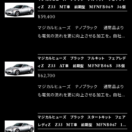
rz）の2店舗の専売品になりますので宜しくお願
メ！ レーシングドライバーMAX織戸選手がテス
ィZ Z33 MT車 前期型 MFNFB069 36個
い致します。
ターとなり吟味し時間を掛けて検証し、これは
¥59,400
体感出来て面白く、車には必ずプラスになりデメ
リットが無い。と。 コラボ開発製品です。 購入先
マジカルヒューズ ナノブラック 通常品より
はこちらのマジカルヒューズ直販サイトと横浜に
も電気の流れを更に向上させる加工を。 自社比
織戸学さんが経営のお店MAX ORIDO RACI
較で車種により通常品よりも１５～３０％程性能
NG（http://maxorido.com/car-parts/86-b
向上。 更なる体感や数字を求める方にはオスス
マジカルヒューズ ブラック フルキット フェアレデ
rz）の2店舗の専売品になりますので宜しくお願
メ！ レーシングドライバーMAX織戸選手がテス
ィZ Z33 AT車 前期型 MFNFB068 38個
い致します。
ターとなり吟味し時間を掛けて検証し、これは
¥62,700
体感出来て面白く、車には必ずプラスになりデメ
リットが無い。と。 コラボ開発製品です。 購入先
マジカルヒューズ ナノブラック 通常品より
はこちらのマジカルヒューズ直販サイトと横浜に
も電気の流れを更に向上させる加工を。 自社比
織戸学さんが経営のお店MAX ORIDO RACI
較で車種により通常品よりも１５～３０％程性能
NG（http://maxorido.com/car-parts/86-b
向上。 更なる体感や数字を求める方にはオスス
マジカルヒューズ ブラック スタートキット フェア
rz）の2店舗の専売品になりますので宜しくお願
メ！ レーシングドライバーMAX織戸選手がテス
レディZ Z33 MT車 前期型 MFNB067 18
い致します。
ターとなり吟味し時間を掛けて検証し、これは