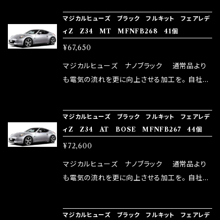
NG（http://maxorido.com/car-parts/86-b
向上。 更なる体感や数字を求める方にはオスス
マジカルヒューズ ブラック フルキット フェアレデ
rz）の2店舗の専売品になりますので宜しくお願
メ！ レーシングドライバーMAX織戸選手がテス
ィZ Z34 MT MFNFB268 41個
い致します。
ターとなり吟味し時間を掛けて検証し、これは
¥67,650
体感出来て面白く、車には必ずプラスになりデメ
リットが無い。と。 コラボ開発製品です。 購入先
マジカルヒューズ ナノブラック 通常品より
はこちらのマジカルヒューズ直販サイトと横浜に
も電気の流れを更に向上させる加工を。 自社比
織戸学さんが経営のお店MAX ORIDO RACI
較で車種により通常品よりも１５～３０％程性能
NG（http://maxorido.com/car-parts/86-b
向上。 更なる体感や数字を求める方にはオスス
マジカルヒューズ ブラック フルキット フェアレデ
rz）の2店舗の専売品になりますので宜しくお願
メ！ レーシングドライバーMAX織戸選手がテス
ィZ Z34 AT BOSE MFNFB267 44個
い致します。
ターとなり吟味し時間を掛けて検証し、これは
¥72,600
体感出来て面白く、車には必ずプラスになりデメ
リットが無い。と。 コラボ開発製品です。 購入先
マジカルヒューズ ナノブラック 通常品より
はこちらのマジカルヒューズ直販サイトと横浜に
も電気の流れを更に向上させる加工を。 自社比
織戸学さんが経営のお店MAX ORIDO RACI
較で車種により通常品よりも１５～３０％程性能
NG（http://maxorido.com/car-parts/86-b
向上。 更なる体感や数字を求める方にはオスス
マジカルヒューズ ブラック フルキット フェアレデ
rz）の2店舗の専売品になりますので宜しくお願
メ！ レーシングドライバーMAX織戸選手がテス