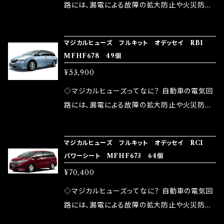
ドリング安定化（静粛性UP） ・ターボ車のターボ
中に漏電してしまう。 3.金属プレートが接触する
路には、漏電による故障の拡大防止や火災防止
ラグ改善 ・低速からのトルクアップ ・オーディオ
がゆえ、接触抵抗がある。 この3点です。 1は、取
の目的から、ヒューズが装着されています。 もち
の音質向上 ・ヘッドランプの光量UP ・燃費向上
り去る事は出来ませんが、2・3を改善したヒュー
ろん、安全回路としての役割だけでなく、通電回
など、これらの効果は、タウンユースだけでなく、
マジカルヒューズ フルキット オデッセイ RB1
ズが、マジカルヒューズになります。 ◇マジカル
路として、各回路への電力供給を行っています。
MFHF678 49個
モータースポーツシーンでの実証実験の上、 製
ヒューズの効果 マジカルヒューズは放電防止効
しかし、ヒューズには拭い去れない欠点があり
品化を果たしております。
¥53,900
果・接触抵抗低減効果により、このような効果を
ます。 1.溶接回路であるため、配線と比較し抵抗
発揮します。 ・アクセルレスポンスの向上 ・アイ
が大きい。 2.金属部分が露出している為、空気
◇マジカルヒューズってなに？ 自動車の電気回
ドリング安定化（静粛性UP） ・ターボ車のターボ
中に漏電してしまう。 3.金属プレートが接触する
路には、漏電による故障の拡大防止や火災防止
ラグ改善 ・低速からのトルクアップ ・オーディオ
がゆえ、接触抵抗がある。 この3点です。 1は、取
の目的から、ヒューズが装着されています。 もち
の音質向上 ・ヘッドランプの光量UP ・燃費向上
り去る事は出来ませんが、2・3を改善したヒュー
ろん、安全回路としての役割だけでなく、通電回
など、これらの効果は、タウンユースだけでなく、
マジカルヒューズ フルキット オデッセイ RC1
ズが、マジカルヒューズになります。 ◇マジカル
路として、各回路への電力供給を行っています。
パワーシート MFHF673 64個
モータースポーツシーンでの実証実験の上、 製
ヒューズの効果 マジカルヒューズは放電防止効
しかし、ヒューズには拭い去れない欠点があり
品化を果たしております。
¥70,400
果・接触抵抗低減効果により、このような効果を
ます。 1.溶接回路であるため、配線と比較し抵抗
発揮します。 ・アクセルレスポンスの向上 ・アイ
が大きい。 2.金属部分が露出している為、空気
◇マジカルヒューズってなに？ 自動車の電気回
ドリング安定化（静粛性UP） ・ターボ車のターボ
中に漏電してしまう。 3.金属プレートが接触する
路には、漏電による故障の拡大防止や火災防止
ラグ改善 ・低速からのトルクアップ ・オーディオ
がゆえ、接触抵抗がある。 この3点です。 1は、取
の目的から、ヒューズが装着されています。 もち