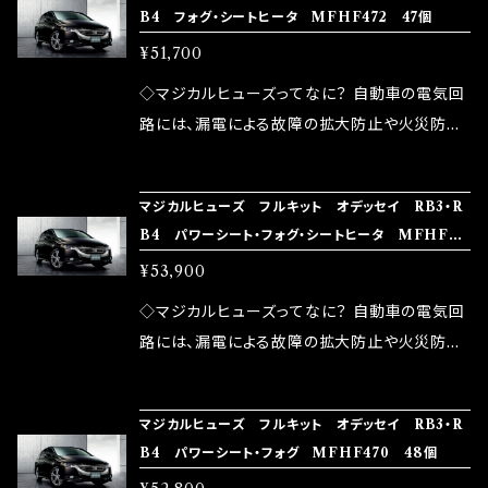
B4 フォグ・シートヒータ MFHF472 47個
モータースポーツシーンでの実証実験の上、 製
ヒューズの効果 マジカルヒューズは放電防止効
しかし、ヒューズには拭い去れない欠点があり
品化を果たしております。
¥51,700
果・接触抵抗低減効果により、このような効果を
ます。 1.溶接回路であるため、配線と比較し抵抗
発揮します。 ・アクセルレスポンスの向上 ・アイ
が大きい。 2.金属部分が露出している為、空気
◇マジカルヒューズってなに？ 自動車の電気回
ドリング安定化（静粛性UP） ・ターボ車のターボ
中に漏電してしまう。 3.金属プレートが接触する
路には、漏電による故障の拡大防止や火災防止
ラグ改善 ・低速からのトルクアップ ・オーディオ
がゆえ、接触抵抗がある。 この3点です。 1は、取
の目的から、ヒューズが装着されています。 もち
の音質向上 ・ヘッドランプの光量UP ・燃費向上
り去る事は出来ませんが、2・3を改善したヒュー
ろん、安全回路としての役割だけでなく、通電回
など、これらの効果は、タウンユースだけでなく、
マジカルヒューズ フルキット オデッセイ RB3・R
ズが、マジカルヒューズになります。 ◇マジカル
路として、各回路への電力供給を行っています。
B4 パワーシート・フォグ・シートヒータ MFHF47
モータースポーツシーンでの実証実験の上、 製
ヒューズの効果 マジカルヒューズは放電防止効
しかし、ヒューズには拭い去れない欠点があり
1 49個
品化を果たしております。
¥53,900
果・接触抵抗低減効果により、このような効果を
ます。 1.溶接回路であるため、配線と比較し抵抗
発揮します。 ・アクセルレスポンスの向上 ・アイ
が大きい。 2.金属部分が露出している為、空気
◇マジカルヒューズってなに？ 自動車の電気回
ドリング安定化（静粛性UP） ・ターボ車のターボ
中に漏電してしまう。 3.金属プレートが接触する
路には、漏電による故障の拡大防止や火災防止
ラグ改善 ・低速からのトルクアップ ・オーディオ
がゆえ、接触抵抗がある。 この3点です。 1は、取
の目的から、ヒューズが装着されています。 もち
の音質向上 ・ヘッドランプの光量UP ・燃費向上
り去る事は出来ませんが、2・3を改善したヒュー
ろん、安全回路としての役割だけでなく、通電回
など、これらの効果は、タウンユースだけでなく、
マジカルヒューズ フルキット オデッセイ RB3・R
ズが、マジカルヒューズになります。 ◇マジカル
路として、各回路への電力供給を行っています。
B4 パワーシート・フォグ MFHF470 48個
モータースポーツシーンでの実証実験の上、 製
ヒューズの効果 マジカルヒューズは放電防止効
しかし、ヒューズには拭い去れない欠点があり
品化を果たしております。