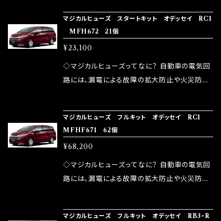
の音質向上 ・ヘッドランプの光量UP ・燃費向上
り去る事は出来ませんが、2・3を改善したヒュー
ろん、安全回路としての役割だけでなく、通電回
など、これらの効果は、タウンユースだけでなく、
マジカルヒューズ スタートキット オデッセイ RC1
ズが、マジカルヒューズになります。 ◇マジカル
路として、各回路への電力供給を行っています。
MFH672 21個
モータースポーツシーンでの実証実験の上、 製
ヒューズの効果 マジカルヒューズは放電防止効
しかし、ヒューズには拭い去れない欠点があり
品化を果たしております。
¥23,100
果・接触抵抗低減効果により、このような効果を
ます。 1.溶接回路であるため、配線と比較し抵抗
発揮します。 ・アクセルレスポンスの向上 ・アイ
が大きい。 2.金属部分が露出している為、空気
◇マジカルヒューズってなに？ 自動車の電気回
ドリング安定化（静粛性UP） ・ターボ車のターボ
中に漏電してしまう。 3.金属プレートが接触する
路には、漏電による故障の拡大防止や火災防止
ラグ改善 ・低速からのトルクアップ ・オーディオ
がゆえ、接触抵抗がある。 この3点です。 1は、取
の目的から、ヒューズが装着されています。 もち
の音質向上 ・ヘッドランプの光量UP ・燃費向上
り去る事は出来ませんが、2・3を改善したヒュー
ろん、安全回路としての役割だけでなく、通電回
など、これらの効果は、タウンユースだけでなく、
マジカルヒューズ フルキット オデッセイ RC1
ズが、マジカルヒューズになります。 ◇マジカル
路として、各回路への電力供給を行っています。
MFHF671 62個
モータースポーツシーンでの実証実験の上、 製
ヒューズの効果 マジカルヒューズは放電防止効
しかし、ヒューズには拭い去れない欠点があり
品化を果たしております。
¥68,200
果・接触抵抗低減効果により、このような効果を
ます。 1.溶接回路であるため、配線と比較し抵抗
発揮します。 ・アクセルレスポンスの向上 ・アイ
が大きい。 2.金属部分が露出している為、空気
◇マジカルヒューズってなに？ 自動車の電気回
ドリング安定化（静粛性UP） ・ターボ車のターボ
中に漏電してしまう。 3.金属プレートが接触する
路には、漏電による故障の拡大防止や火災防止
ラグ改善 ・低速からのトルクアップ ・オーディオ
がゆえ、接触抵抗がある。 この3点です。 1は、取
の目的から、ヒューズが装着されています。 もち
の音質向上 ・ヘッドランプの光量UP ・燃費向上
り去る事は出来ませんが、2・3を改善したヒュー
ろん、安全回路としての役割だけでなく、通電回
など、これらの効果は、タウンユースだけでなく、
マジカルヒューズ フルキット オデッセイ RB3・R
ズが、マジカルヒューズになります。 ◇マジカル
路として、各回路への電力供給を行っています。