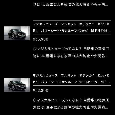
ドリング安定化（静粛性UP） ・ターボ車のターボ
中に漏電してしまう。 3.金属プレートが接触する
路には、漏電による故障の拡大防止や火災防止
ラグ改善 ・低速からのトルクアップ ・オーディオ
がゆえ、接触抵抗がある。 この3点です。 1は、取
の目的から、ヒューズが装着されています。 もち
の音質向上 ・ヘッドランプの光量UP ・燃費向上
り去る事は出来ませんが、2・3を改善したヒュー
ろん、安全回路としての役割だけでなく、通電回
など、これらの効果は、タウンユースだけでなく、
マジカルヒューズ フルキット オデッセイ RB3・R
ズが、マジカルヒューズになります。 ◇マジカル
路として、各回路への電力供給を行っています。
B4 パワーシート・サンルーフ・フォグ MFHF467
モータースポーツシーンでの実証実験の上、 製
ヒューズの効果 マジカルヒューズは放電防止効
しかし、ヒューズには拭い去れない欠点があり
49個
品化を果たしております。
¥53,900
果・接触抵抗低減効果により、このような効果を
ます。 1.溶接回路であるため、配線と比較し抵抗
発揮します。 ・アクセルレスポンスの向上 ・アイ
が大きい。 2.金属部分が露出している為、空気
◇マジカルヒューズってなに？ 自動車の電気回
ドリング安定化（静粛性UP） ・ターボ車のターボ
中に漏電してしまう。 3.金属プレートが接触する
路には、漏電による故障の拡大防止や火災防止
ラグ改善 ・低速からのトルクアップ ・オーディオ
がゆえ、接触抵抗がある。 この3点です。 1は、取
の目的から、ヒューズが装着されています。 もち
の音質向上 ・ヘッドランプの光量UP ・燃費向上
り去る事は出来ませんが、2・3を改善したヒュー
ろん、安全回路としての役割だけでなく、通電回
など、これらの効果は、タウンユースだけでなく、
マジカルヒューズ フルキット オデッセイ RB3・R
ズが、マジカルヒューズになります。 ◇マジカル
路として、各回路への電力供給を行っています。
B4 パワーシート・サンルーフ・シートヒータ MFH
モータースポーツシーンでの実証実験の上、 製
ヒューズの効果 マジカルヒューズは放電防止効
しかし、ヒューズには拭い去れない欠点があり
F466 48個
品化を果たしております。
¥52,800
果・接触抵抗低減効果により、このような効果を
ます。 1.溶接回路であるため、配線と比較し抵抗
発揮します。 ・アクセルレスポンスの向上 ・アイ
が大きい。 2.金属部分が露出している為、空気
◇マジカルヒューズってなに？ 自動車の電気回
ドリング安定化（静粛性UP） ・ターボ車のターボ
中に漏電してしまう。 3.金属プレートが接触する
路には、漏電による故障の拡大防止や火災防止
ラグ改善 ・低速からのトルクアップ ・オーディオ
がゆえ、接触抵抗がある。 この3点です。 1は、取
の目的から、ヒューズが装着されています。 もち