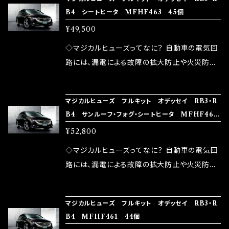
ズが、マジカルヒューズになります。 ◇マジカル
路として、各回路への電力供給を行っています。
B4 シートヒータ MFHF463 45個
モータースポーツシーンでの実証実験の上、 製
ヒューズの効果 マジカルヒューズは放電防止効
しかし、ヒューズには拭い去れない欠点があり
品化を果たしております。
¥49,500
果・接触抵抗低減効果により、このような効果を
ます。 1.溶接回路であるため、配線と比較し抵抗
発揮します。 ・アクセルレスポンスの向上 ・アイ
が大きい。 2.金属部分が露出している為、空気
◇マジカルヒューズってなに？ 自動車の電気回
ドリング安定化（静粛性UP） ・ターボ車のターボ
中に漏電してしまう。 3.金属プレートが接触する
路には、漏電による故障の拡大防止や火災防止
ラグ改善 ・低速からのトルクアップ ・オーディオ
がゆえ、接触抵抗がある。 この3点です。 1は、取
の目的から、ヒューズが装着されています。 もち
の音質向上 ・ヘッドランプの光量UP ・燃費向上
り去る事は出来ませんが、2・3を改善したヒュー
ろん、安全回路としての役割だけでなく、通電回
など、これらの効果は、タウンユースだけでなく、
マジカルヒューズ フルキット オデッセイ RB3・R
ズが、マジカルヒューズになります。 ◇マジカル
路として、各回路への電力供給を行っています。
B4 サンルーフ・フォグ・シートヒータ MFHF462
モータースポーツシーンでの実証実験の上、 製
ヒューズの効果 マジカルヒューズは放電防止効
しかし、ヒューズには拭い去れない欠点があり
48個
品化を果たしております。
¥52,800
果・接触抵抗低減効果により、このような効果を
ます。 1.溶接回路であるため、配線と比較し抵抗
発揮します。 ・アクセルレスポンスの向上 ・アイ
が大きい。 2.金属部分が露出している為、空気
◇マジカルヒューズってなに？ 自動車の電気回
ドリング安定化（静粛性UP） ・ターボ車のターボ
中に漏電してしまう。 3.金属プレートが接触する
路には、漏電による故障の拡大防止や火災防止
ラグ改善 ・低速からのトルクアップ ・オーディオ
がゆえ、接触抵抗がある。 この3点です。 1は、取
の目的から、ヒューズが装着されています。 もち
の音質向上 ・ヘッドランプの光量UP ・燃費向上
り去る事は出来ませんが、2・3を改善したヒュー
ろん、安全回路としての役割だけでなく、通電回
など、これらの効果は、タウンユースだけでなく、
マジカルヒューズ フルキット オデッセイ RB3・R
ズが、マジカルヒューズになります。 ◇マジカル
路として、各回路への電力供給を行っています。
B4 MFHF461 44個
モータースポーツシーンでの実証実験の上、 製
ヒューズの効果 マジカルヒューズは放電防止効
しかし、ヒューズには拭い去れない欠点があり