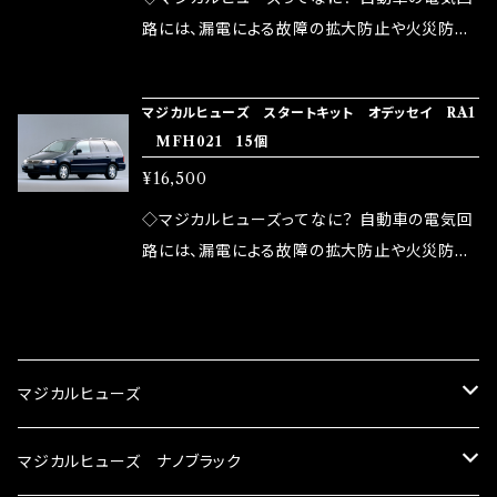
ドリング安定化（静粛性UP） ・ターボ車のターボ
中に漏電してしまう。 3.金属プレートが接触する
路には、漏電による故障の拡大防止や火災防止
ラグ改善 ・低速からのトルクアップ ・オーディオ
がゆえ、接触抵抗がある。 この3点です。 1は、取
の目的から、ヒューズが装着されています。 もち
の音質向上 ・ヘッドランプの光量UP ・燃費向上
り去る事は出来ませんが、2・3を改善したヒュー
ろん、安全回路としての役割だけでなく、通電回
など、これらの効果は、タウンユースだけでなく、
マジカルヒューズ スタートキット オデッセイ RA1
ズが、マジカルヒューズになります。 ◇マジカル
路として、各回路への電力供給を行っています。
MFH021 15個
モータースポーツシーンでの実証実験の上、 製
ヒューズの効果 マジカルヒューズは放電防止効
しかし、ヒューズには拭い去れない欠点があり
品化を果たしております。
¥16,500
果・接触抵抗低減効果により、このような効果を
ます。 1.溶接回路であるため、配線と比較し抵抗
発揮します。 ・アクセルレスポンスの向上 ・アイ
が大きい。 2.金属部分が露出している為、空気
◇マジカルヒューズってなに？ 自動車の電気回
ドリング安定化（静粛性UP） ・ターボ車のターボ
中に漏電してしまう。 3.金属プレートが接触する
路には、漏電による故障の拡大防止や火災防止
ラグ改善 ・低速からのトルクアップ ・オーディオ
がゆえ、接触抵抗がある。 この3点です。 1は、取
の目的から、ヒューズが装着されています。 もち
の音質向上 ・ヘッドランプの光量UP ・燃費向上
り去る事は出来ませんが、2・3を改善したヒュー
ろん、安全回路としての役割だけでなく、通電回
CATEGORY
など、これらの効果は、タウンユースだけでなく、
ズが、マジカルヒューズになります。 ◇マジカル
路として、各回路への電力供給を行っています。
モータースポーツシーンでの実証実験の上、 製
ヒューズの効果 マジカルヒューズは放電防止効
しかし、ヒューズには拭い去れない欠点があり
マジカルヒューズ
品化を果たしております。
果・接触抵抗低減効果により、このような効果を
ます。 1.溶接回路であるため、配線と比較し抵抗
発揮します。 ・アクセルレスポンスの向上 ・アイ
が大きい。 2.金属部分が露出している為、空気
スズキ
マジカルヒューズ ナノブラック
ドリング安定化（静粛性UP） ・ターボ車のターボ
中に漏電してしまう。 3.金属プレートが接触する
ラグ改善 ・低速からのトルクアップ ・オーディオ