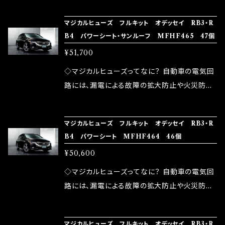
の音質向上 ・ヘッドランプの光量UP ・燃費向上
り去る事は出来ませんが、2・3を改善したヒュー
ろん、安全回路としての役割だけでなく、通電回
など、これらの効果は、タウンユースだけでなく、
マジカルヒューズ フルキット オデッセイ RB3・R
ズが、マジカルヒューズになります。 ◇マジカル
路として、各回路への電力供給を行っています。
B4 パワーシート・サンルーフ MFHF465 47個
モータースポーツシーンでの実証実験の上、 製
ヒューズの効果 マジカルヒューズは放電防止効
しかし、ヒューズには拭い去れない欠点があり
品化を果たしております。
¥51,700
果・接触抵抗低減効果により、このような効果を
ます。 1.溶接回路であるため、配線と比較し抵抗
発揮します。 ・アクセルレスポンスの向上 ・アイ
が大きい。 2.金属部分が露出している為、空気
◇マジカルヒューズってなに？ 自動車の電気回
ドリング安定化（静粛性UP） ・ターボ車のターボ
中に漏電してしまう。 3.金属プレートが接触する
路には、漏電による故障の拡大防止や火災防止
ラグ改善 ・低速からのトルクアップ ・オーディオ
がゆえ、接触抵抗がある。 この3点です。 1は、取
の目的から、ヒューズが装着されています。 もち
の音質向上 ・ヘッドランプの光量UP ・燃費向上
り去る事は出来ませんが、2・3を改善したヒュー
ろん、安全回路としての役割だけでなく、通電回
など、これらの効果は、タウンユースだけでなく、
マジカルヒューズ フルキット オデッセイ RB3・R
ズが、マジカルヒューズになります。 ◇マジカル
路として、各回路への電力供給を行っています。
B4 パワーシート MFHF464 46個
モータースポーツシーンでの実証実験の上、 製
ヒューズの効果 マジカルヒューズは放電防止効
しかし、ヒューズには拭い去れない欠点があり
品化を果たしております。
¥50,600
果・接触抵抗低減効果により、このような効果を
ます。 1.溶接回路であるため、配線と比較し抵抗
発揮します。 ・アクセルレスポンスの向上 ・アイ
が大きい。 2.金属部分が露出している為、空気
◇マジカルヒューズってなに？ 自動車の電気回
ドリング安定化（静粛性UP） ・ターボ車のターボ
中に漏電してしまう。 3.金属プレートが接触する
路には、漏電による故障の拡大防止や火災防止
ラグ改善 ・低速からのトルクアップ ・オーディオ
がゆえ、接触抵抗がある。 この3点です。 1は、取
の目的から、ヒューズが装着されています。 もち
の音質向上 ・ヘッドランプの光量UP ・燃費向上
り去る事は出来ませんが、2・3を改善したヒュー
ろん、安全回路としての役割だけでなく、通電回
など、これらの効果は、タウンユースだけでなく、
マジカルヒューズ フルキット オデッセイ RB3・R