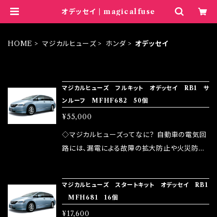
オデッセイ | magicalfuse
HOME
マジカルヒューズ
ホンダ
オデッセイ
ITEM LIST
マジカルヒューズ フルキット オデッセイ RB1 サ
ンルーフ MFHF682 50個
¥55,000
◇マジカルヒューズってなに？ 自動車の電気回
路には、漏電による故障の拡大防止や火災防止
の目的から、ヒューズが装着されています。 もち
ろん、安全回路としての役割だけでなく、通電回
マジカルヒューズ スタートキット オデッセイ RB1
路として、各回路への電力供給を行っています。
MFH681 16個
しかし、ヒューズには拭い去れない欠点があり
¥17,600
ます。 1.溶接回路であるため、配線と比較し抵抗