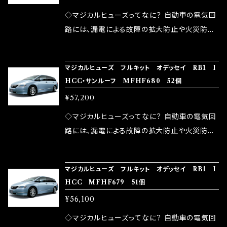
が大きい。 2.金属部分が露出している為、空気
◇マジカルヒューズってなに？ 自動車の電気回
中に漏電してしまう。 3.金属プレートが接触する
路には、漏電による故障の拡大防止や火災防止
がゆえ、接触抵抗がある。 この3点です。 1は、取
の目的から、ヒューズが装着されています。 もち
り去る事は出来ませんが、2・3を改善したヒュー
ろん、安全回路としての役割だけでなく、通電回
マジカルヒューズ フルキット オデッセイ RB1 I
ズが、マジカルヒューズになります。 ◇マジカル
路として、各回路への電力供給を行っています。
HCC・サンルーフ MFHF680 52個
ヒューズの効果 マジカルヒューズは放電防止効
しかし、ヒューズには拭い去れない欠点があり
¥57,200
果・接触抵抗低減効果により、このような効果を
ます。 1.溶接回路であるため、配線と比較し抵抗
発揮します。 ・アクセルレスポンスの向上 ・アイ
が大きい。 2.金属部分が露出している為、空気
◇マジカルヒューズってなに？ 自動車の電気回
ドリング安定化（静粛性UP） ・ターボ車のターボ
中に漏電してしまう。 3.金属プレートが接触する
路には、漏電による故障の拡大防止や火災防止
ラグ改善 ・低速からのトルクアップ ・オーディオ
がゆえ、接触抵抗がある。 この3点です。 1は、取
の目的から、ヒューズが装着されています。 もち
の音質向上 ・ヘッドランプの光量UP ・燃費向上
り去る事は出来ませんが、2・3を改善したヒュー
ろん、安全回路としての役割だけでなく、通電回
など、これらの効果は、タウンユースだけでなく、
マジカルヒューズ フルキット オデッセイ RB1 I
ズが、マジカルヒューズになります。 ◇マジカル
路として、各回路への電力供給を行っています。
HCC MFHF679 51個
モータースポーツシーンでの実証実験の上、 製
ヒューズの効果 マジカルヒューズは放電防止効
しかし、ヒューズには拭い去れない欠点があり
品化を果たしております。
¥56,100
果・接触抵抗低減効果により、このような効果を
ます。 1.溶接回路であるため、配線と比較し抵抗
発揮します。 ・アクセルレスポンスの向上 ・アイ
が大きい。 2.金属部分が露出している為、空気
◇マジカルヒューズってなに？ 自動車の電気回