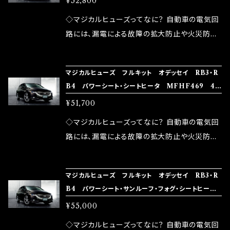
¥52,800
果・接触抵抗低減効果により、このような効果を
ます。 1.溶接回路であるため、配線と比較し抵抗
発揮します。 ・アクセルレスポンスの向上 ・アイ
が大きい。 2.金属部分が露出している為、空気
◇マジカルヒューズってなに？ 自動車の電気回
ドリング安定化（静粛性UP） ・ターボ車のターボ
中に漏電してしまう。 3.金属プレートが接触する
路には、漏電による故障の拡大防止や火災防止
ラグ改善 ・低速からのトルクアップ ・オーディオ
がゆえ、接触抵抗がある。 この3点です。 1は、取
の目的から、ヒューズが装着されています。 もち
の音質向上 ・ヘッドランプの光量UP ・燃費向上
り去る事は出来ませんが、2・3を改善したヒュー
ろん、安全回路としての役割だけでなく、通電回
など、これらの効果は、タウンユースだけでなく、
マジカルヒューズ フルキット オデッセイ RB3・R
ズが、マジカルヒューズになります。 ◇マジカル
路として、各回路への電力供給を行っています。
B4 パワーシート・シートヒータ MFHF469 47
モータースポーツシーンでの実証実験の上、 製
ヒューズの効果 マジカルヒューズは放電防止効
しかし、ヒューズには拭い去れない欠点があり
個
品化を果たしております。
¥51,700
果・接触抵抗低減効果により、このような効果を
ます。 1.溶接回路であるため、配線と比較し抵抗
発揮します。 ・アクセルレスポンスの向上 ・アイ
が大きい。 2.金属部分が露出している為、空気
◇マジカルヒューズってなに？ 自動車の電気回
ドリング安定化（静粛性UP） ・ターボ車のターボ
中に漏電してしまう。 3.金属プレートが接触する
路には、漏電による故障の拡大防止や火災防止
ラグ改善 ・低速からのトルクアップ ・オーディオ
がゆえ、接触抵抗がある。 この3点です。 1は、取
の目的から、ヒューズが装着されています。 もち
の音質向上 ・ヘッドランプの光量UP ・燃費向上
り去る事は出来ませんが、2・3を改善したヒュー
ろん、安全回路としての役割だけでなく、通電回
など、これらの効果は、タウンユースだけでなく、
マジカルヒューズ フルキット オデッセイ RB3・R
ズが、マジカルヒューズになります。 ◇マジカル
路として、各回路への電力供給を行っています。
B4 パワーシート・サンルーフ・フォグ・シートヒー
モータースポーツシーンでの実証実験の上、 製
ヒューズの効果 マジカルヒューズは放電防止効
しかし、ヒューズには拭い去れない欠点があり
タ MFHF468 50個
品化を果たしております。
¥55,000
果・接触抵抗低減効果により、このような効果を
ます。 1.溶接回路であるため、配線と比較し抵抗
発揮します。 ・アクセルレスポンスの向上 ・アイ
が大きい。 2.金属部分が露出している為、空気
◇マジカルヒューズってなに？ 自動車の電気回