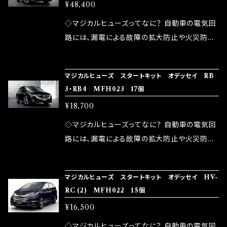
品化を果たしております。
¥48,400
果・接触抵抗低減効果により、このような効果を
ます。 1.溶接回路であるため、配線と比較し抵抗
発揮します。 ・アクセルレスポンスの向上 ・アイ
が大きい。 2.金属部分が露出している為、空気
◇マジカルヒューズってなに？ 自動車の電気回
ドリング安定化（静粛性UP） ・ターボ車のターボ
中に漏電してしまう。 3.金属プレートが接触する
路には、漏電による故障の拡大防止や火災防止
ラグ改善 ・低速からのトルクアップ ・オーディオ
がゆえ、接触抵抗がある。 この3点です。 1は、取
の目的から、ヒューズが装着されています。 もち
の音質向上 ・ヘッドランプの光量UP ・燃費向上
り去る事は出来ませんが、2・3を改善したヒュー
ろん、安全回路としての役割だけでなく、通電回
など、これらの効果は、タウンユースだけでなく、
マジカルヒューズ スタートキット オデッセイ RB
ズが、マジカルヒューズになります。 ◇マジカル
路として、各回路への電力供給を行っています。
3・RB4 MFH023 17個
モータースポーツシーンでの実証実験の上、 製
ヒューズの効果 マジカルヒューズは放電防止効
しかし、ヒューズには拭い去れない欠点があり
品化を果たしております。
¥18,700
果・接触抵抗低減効果により、このような効果を
ます。 1.溶接回路であるため、配線と比較し抵抗
発揮します。 ・アクセルレスポンスの向上 ・アイ
が大きい。 2.金属部分が露出している為、空気
◇マジカルヒューズってなに？ 自動車の電気回
ドリング安定化（静粛性UP） ・ターボ車のターボ
中に漏電してしまう。 3.金属プレートが接触する
路には、漏電による故障の拡大防止や火災防止
ラグ改善 ・低速からのトルクアップ ・オーディオ
がゆえ、接触抵抗がある。 この3点です。 1は、取
の目的から、ヒューズが装着されています。 もち
の音質向上 ・ヘッドランプの光量UP ・燃費向上
り去る事は出来ませんが、2・3を改善したヒュー
ろん、安全回路としての役割だけでなく、通電回
など、これらの効果は、タウンユースだけでなく、
マジカルヒューズ スタートキット オデッセイ HV-
ズが、マジカルヒューズになります。 ◇マジカル
路として、各回路への電力供給を行っています。
RC (2) MFH022 15個
モータースポーツシーンでの実証実験の上、 製
ヒューズの効果 マジカルヒューズは放電防止効
しかし、ヒューズには拭い去れない欠点があり
品化を果たしております。
¥16,500
果・接触抵抗低減効果により、このような効果を
ます。 1.溶接回路であるため、配線と比較し抵抗
発揮します。 ・アクセルレスポンスの向上 ・アイ
が大きい。 2.金属部分が露出している為、空気
◇マジカルヒューズってなに？ 自動車の電気回