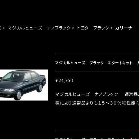
E
マジカルヒューズ ナノブラック
トヨタ ブラック
カリーナ
EM LIST
マジカルヒューズ ブラック スタートキット カリ
¥24,750
マジカルヒューズ ナノブラック 通常品
種により通常品よりも１５～３０％程性能向
グドライバーMAX織戸選手がテスターと
には必ずプラスになりデメリットが無い。と
直販サイトと横浜に織戸学さんが経営のお店MAX O
parts/86-brz）の2店舗の専売品にな