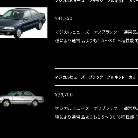
マジカルヒューズ ブラック フルキット カリーナ
¥41,250
マジカルヒューズ ナノブラック 通常品
種により通常品よりも１５～３０％程性能向
グドライバーMAX織戸選手がテスターと
には必ずプラスになりデメリットが無い。と
直販サイトと横浜に織戸学さんが経営のお店MAX O
parts/86-brz）の2店舗の専売品にな
マジカルヒューズ ブラック フルキット カリーナ
¥29,700
マジカルヒューズ ナノブラック 通常品
種により通常品よりも１５～３０％程性能向
グドライバーMAX織戸選手がテスターと
には必ずプラスになりデメリットが無い。と