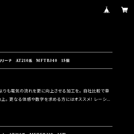
ーナ AT210系 MFTB340 15個
よりも電気の流れを更に向上させる加工を。 自社比較で車
上。 更なる体感や数字を求める方にはオススメ！ レーシン
なり吟味し時間を掛けて検証し、これは体感出来て面白く、車
。 コラボ開発製品です。 購入先はこちらのマジカルヒューズ
RIDO RACING（http://maxorido.com/car-
りますので宜しくお願い致します。