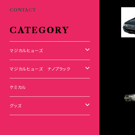
CONTACT
CATEGORY
マジカルヒューズ
スズキ
マジカルヒューズ ナノブラック
KEI
スバル
スズキ ブラック
ケミカル
アルト
BRZ
KEI
ダイハツ
スバル ブラック
グッズ
アルトエコ
R2
アルト
MAX
BRZ
トヨタ
ダイハツ ブラック
マジカルヒューズ