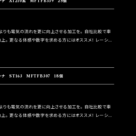
 AT210系 MFTFB339 25個
よりも電気の流れを更に向上させる加工を。 自社比較で車
上。 更なる体感や数字を求める方にはオススメ！ レーシン
なり吟味し時間を掛けて検証し、これは体感出来て面白く、車
。 コラボ開発製品です。 購入先はこちらのマジカルヒューズ
RIDO RACING（http://maxorido.com/car-
りますので宜しくお願い致します。
 ST163 MFTFB307 18個
よりも電気の流れを更に向上させる加工を。 自社比較で車
上。 更なる体感や数字を求める方にはオススメ！ レーシン
なり吟味し時間を掛けて検証し、これは体感出来て面白く、車
。 コラボ開発製品です。 購入先はこちらのマジカルヒューズ