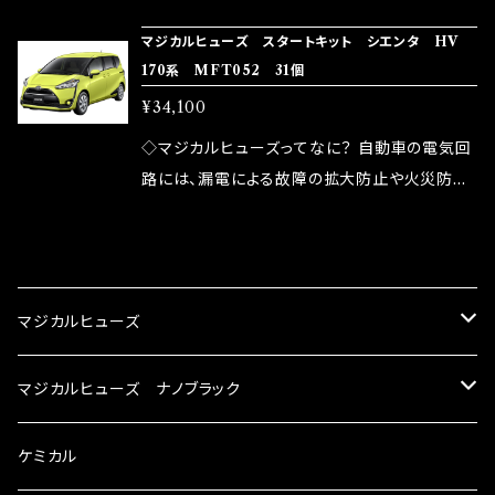
の音質向上 ・ヘッドランプの光量UP ・燃費向上
り去る事は出来ませんが、2・3を改善したヒュー
ろん、安全回路としての役割だけでなく、通電回
など、これらの効果は、タウンユースだけでなく、
マジカルヒューズ スタートキット シエンタ HV
ズが、マジカルヒューズになります。 ◇マジカル
路として、各回路への電力供給を行っています。
170系 MFT052 31個
モータースポーツシーンでの実証実験の上、 製
ヒューズの効果 マジカルヒューズは放電防止効
しかし、ヒューズには拭い去れない欠点があり
品化を果たしております。
¥34,100
果・接触抵抗低減効果により、このような効果を
ます。 1.溶接回路であるため、配線と比較し抵抗
発揮します。 ・アクセルレスポンスの向上 ・アイ
が大きい。 2.金属部分が露出している為、空気
◇マジカルヒューズってなに？ 自動車の電気回
ドリング安定化（静粛性UP） ・ターボ車のターボ
中に漏電してしまう。 3.金属プレートが接触する
路には、漏電による故障の拡大防止や火災防止
ラグ改善 ・低速からのトルクアップ ・オーディオ
がゆえ、接触抵抗がある。 この3点です。 1は、取
の目的から、ヒューズが装着されています。 もち
の音質向上 ・ヘッドランプの光量UP ・燃費向上
り去る事は出来ませんが、2・3を改善したヒュー
ろん、安全回路としての役割だけでなく、通電回
CATEGORY
など、これらの効果は、タウンユースだけでなく、
ズが、マジカルヒューズになります。 ◇マジカル
路として、各回路への電力供給を行っています。
モータースポーツシーンでの実証実験の上、 製
ヒューズの効果 マジカルヒューズは放電防止効
しかし、ヒューズには拭い去れない欠点があり
マジカルヒューズ
品化を果たしております。
果・接触抵抗低減効果により、このような効果を
ます。 1.溶接回路であるため、配線と比較し抵抗
発揮します。 ・アクセルレスポンスの向上 ・アイ
が大きい。 2.金属部分が露出している為、空気
スズキ
マジカルヒューズ ナノブラック
ドリング安定化（静粛性UP） ・ターボ車のターボ
中に漏電してしまう。 3.金属プレートが接触する
ラグ改善 ・低速からのトルクアップ ・オーディオ
がゆえ、接触抵抗がある。 この3点です。 1は、取
KEI
の音質向上 ・ヘッドランプの光量UP ・燃費向上
スバル
スズキ ブラック
ケミカル
り去る事は出来ませんが、2・3を改善したヒュー
など、これらの効果は、タウンユースだけでなく、
ズが、マジカルヒューズになります。 ◇マジカル