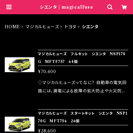
シエンタ | magicalfuse
HOME
マジカルヒューズ
トヨタ
シエンタ
ITEM LIST
マジカルヒューズ フルキット シエンタ NSP170
G MFTF757 64個
¥70,400
◇マジカルヒューズってなに？ 自動車の電気回
路には、漏電による故障の拡大防止や火災防止
の目的から、ヒューズが装着されています。 もち
ろん、安全回路としての役割だけでなく、通電回
マジカルヒューズ スタートキット シエンタ NSP1
路として、各回路への電力供給を行っています。
70G MFT756 26個
しかし、ヒューズには拭い去れない欠点があり
¥28,600
ます。 1.溶接回路であるため、配線と比較し抵抗