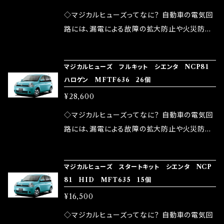
が大きい。 2.金属部分が露出している為、空気
◇マジカルヒューズってなに？ 自動車の電気回
中に漏電してしまう。 3.金属プレートが接触する
路には、漏電による故障の拡大防止や火災防止
がゆえ、接触抵抗がある。 この3点です。 1は、取
の目的から、ヒューズが装着されています。 もち
り去る事は出来ませんが、2・3を改善したヒュー
ろん、安全回路としての役割だけでなく、通電回
マジカルヒューズ フルキット シエンタ NCP81
ズが、マジカルヒューズになります。 ◇マジカル
路として、各回路への電力供給を行っています。
ハロゲン MFTF636 26個
ヒューズの効果 マジカルヒューズは放電防止効
しかし、ヒューズには拭い去れない欠点があり
¥28,600
果・接触抵抗低減効果により、このような効果を
ます。 1.溶接回路であるため、配線と比較し抵抗
発揮します。 ・アクセルレスポンスの向上 ・アイ
が大きい。 2.金属部分が露出している為、空気
◇マジカルヒューズってなに？ 自動車の電気回
ドリング安定化（静粛性UP） ・ターボ車のターボ
中に漏電してしまう。 3.金属プレートが接触する
路には、漏電による故障の拡大防止や火災防止
ラグ改善 ・低速からのトルクアップ ・オーディオ
がゆえ、接触抵抗がある。 この3点です。 1は、取
の目的から、ヒューズが装着されています。 もち
の音質向上 ・ヘッドランプの光量UP ・燃費向上
り去る事は出来ませんが、2・3を改善したヒュー
ろん、安全回路としての役割だけでなく、通電回
など、これらの効果は、タウンユースだけでなく、
マジカルヒューズ スタートキット シエンタ NCP
ズが、マジカルヒューズになります。 ◇マジカル
路として、各回路への電力供給を行っています。
81 HID MFT635 15個
モータースポーツシーンでの実証実験の上、 製
ヒューズの効果 マジカルヒューズは放電防止効
しかし、ヒューズには拭い去れない欠点があり
品化を果たしております。
¥16,500
果・接触抵抗低減効果により、このような効果を
ます。 1.溶接回路であるため、配線と比較し抵抗
発揮します。 ・アクセルレスポンスの向上 ・アイ
が大きい。 2.金属部分が露出している為、空気
◇マジカルヒューズってなに？ 自動車の電気回