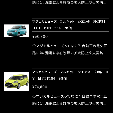
ドリング安定化（静粛性UP） ・ターボ車のターボ
中に漏電してしまう。 3.金属プレートが接触する
路には、漏電による故障の拡大防止や火災防止
ラグ改善 ・低速からのトルクアップ ・オーディオ
がゆえ、接触抵抗がある。 この3点です。 1は、取
の目的から、ヒューズが装着されています。 もち
の音質向上 ・ヘッドランプの光量UP ・燃費向上
り去る事は出来ませんが、2・3を改善したヒュー
ろん、安全回路としての役割だけでなく、通電回
など、これらの効果は、タウンユースだけでなく、
マジカルヒューズ フルキット シエンタ NCP81
ズが、マジカルヒューズになります。 ◇マジカル
路として、各回路への電力供給を行っています。
HID MFTF634 28個
モータースポーツシーンでの実証実験の上、 製
ヒューズの効果 マジカルヒューズは放電防止効
しかし、ヒューズには拭い去れない欠点があり
品化を果たしております。
¥30,800
果・接触抵抗低減効果により、このような効果を
ます。 1.溶接回路であるため、配線と比較し抵抗
発揮します。 ・アクセルレスポンスの向上 ・アイ
が大きい。 2.金属部分が露出している為、空気
◇マジカルヒューズってなに？ 自動車の電気回
ドリング安定化（静粛性UP） ・ターボ車のターボ
中に漏電してしまう。 3.金属プレートが接触する
路には、漏電による故障の拡大防止や火災防止
ラグ改善 ・低速からのトルクアップ ・オーディオ
がゆえ、接触抵抗がある。 この3点です。 1は、取
の目的から、ヒューズが装着されています。 もち
の音質向上 ・ヘッドランプの光量UP ・燃費向上
り去る事は出来ませんが、2・3を改善したヒュー
ろん、安全回路としての役割だけでなく、通電回
など、これらの効果は、タウンユースだけでなく、
マジカルヒューズ フルキット シエンタ 170系 H
ズが、マジカルヒューズになります。 ◇マジカル
路として、各回路への電力供給を行っています。
V MFTF180 68個
モータースポーツシーンでの実証実験の上、 製
ヒューズの効果 マジカルヒューズは放電防止効
しかし、ヒューズには拭い去れない欠点があり
品化を果たしております。
¥74,800
果・接触抵抗低減効果により、このような効果を
ます。 1.溶接回路であるため、配線と比較し抵抗
発揮します。 ・アクセルレスポンスの向上 ・アイ
が大きい。 2.金属部分が露出している為、空気
◇マジカルヒューズってなに？ 自動車の電気回
ドリング安定化（静粛性UP） ・ターボ車のターボ
中に漏電してしまう。 3.金属プレートが接触する
路には、漏電による故障の拡大防止や火災防止
ラグ改善 ・低速からのトルクアップ ・オーディオ
がゆえ、接触抵抗がある。 この3点です。 1は、取
の目的から、ヒューズが装着されています。 もち