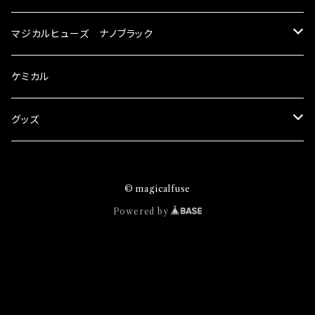
が大きい。 2.金属部分が露出している為、空気
スズキ
マジカルヒューズ ナノブラック
中に漏電してしまう。 3.金属プレートが接触する
がゆえ、接触抵抗がある。 この3点です。 1は、取
KEI
スバル
スズキ ブラック
ケミカル
り去る事は出来ませんが、2・3を改善したヒュー
ズが、マジカルヒューズになります。 ◇マジカル
アルト
ヒューズの効果 マジカルヒューズは放電防止効
BRZ
KEI
ダイハツ
スバル ブラック
グッズ
果・接触抵抗低減効果により、このような効果を
アルトエコ
発揮します。 ・アクセルレスポンスの向上 ・アイ
R2
アルト
MAX
BRZ
トヨタ
ダイハツ ブラック
マジカルヒューズ
ドリング安定化（静粛性UP） ・ターボ車のターボ
© magicalfuse
エスクード
ラグ改善 ・低速からのトルクアップ ・オーディオ
S4
アルトエコ
MOVE
R2
86
MAX
ニッサン
トヨタ ブラック
トムススピリット
Powered by
の音質向上 ・ヘッドランプの光量UP ・燃費向上
エブリィ
など、これらの効果は、タウンユースだけでなく、
WRX
エスクード
YRV
S4
90系3兄弟
MOVE
GT-R
86
ホンダ
ニッサン ブラック
モータースポーツシーンでの実証実験の上、 製
品化を果たしております。
カプチーノ
XV
エブリィ
アトレー
WRX
100系グランデ3兄弟
YRV
エクストレイル
90系3兄弟
CR-V
GT-R
マツダ
ホンダ ブラック
キャリイ