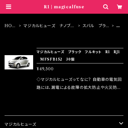
R1 | magicalfuse
HOM
マジカルヒューズ ナノブラ
スバル ブラッ
R
E
ック
ク
1
ITEM LIST
マジカルヒューズ ブラック フルキット R1 RJ1
MFSFB152 30個
¥49,500
◇マジカルヒューズってなに？ 自動車の電気回
路には、漏電による故障の拡大防止や火災防止
の目的から、ヒューズが装着されています。 もち
ろん、安全回路としての役割だけでなく、通電回
CATEGORY
路として、各回路への電力供給を行っています。
しかし、ヒューズには拭い去れない欠点があり
マジカルヒューズ
ます。 1.溶接回路であるため、配線と比較し抵抗