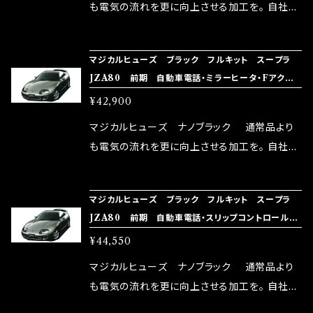
はこちらのマジカルヒューズ直販サイトと横浜に
も電気の流れを更に向上させる加工を。 自社比
織戸学さんが経営のお店MAX ORIDO RACI
較で車種により通常品よりも１５～３０％程性能
NG（http://maxorido.com/car-parts/86-b
向上。 更なる体感や数字を求める方にはオスス
マジカルヒューズ ブラック フルキット スープラ
rz）の2店舗の専売品になりますので宜しくお願
メ！ レーシングドライバーMAX織戸選手がテス
JZA80 前期 自動車電話・ミラーヒータ・Fアクティ
い致します。
ターとなり吟味し時間を掛けて検証し、これは
ブスポイラ MFTFB399 26個
¥42,900
体感出来て面白く、車には必ずプラスになりデメ
リットが無い。と。 コラボ開発製品です。 購入先
マジカルヒューズ ナノブラック 通常品より
はこちらのマジカルヒューズ直販サイトと横浜に
も電気の流れを更に向上させる加工を。 自社比
織戸学さんが経営のお店MAX ORIDO RACI
較で車種により通常品よりも１５～３０％程性能
NG（http://maxorido.com/car-parts/86-b
向上。 更なる体感や数字を求める方にはオスス
マジカルヒューズ ブラック フルキット スープラ
rz）の2店舗の専売品になりますので宜しくお願
メ！ レーシングドライバーMAX織戸選手がテス
JZA80 前期 自動車電話・スリップコントロール・
い致します。
ターとなり吟味し時間を掛けて検証し、これは
ミラーヒータ・Fアクティブスポイラ MFTFB398
¥44,550
体感出来て面白く、車には必ずプラスになりデメ
27個
リットが無い。と。 コラボ開発製品です。 購入先
マジカルヒューズ ナノブラック 通常品より
はこちらのマジカルヒューズ直販サイトと横浜に
も電気の流れを更に向上させる加工を。 自社比
織戸学さんが経営のお店MAX ORIDO RACI
較で車種により通常品よりも１５～３０％程性能