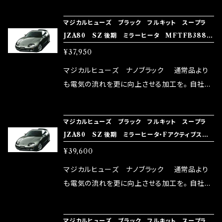
NG（http://maxorido.com/car-parts/86-b
向上。 更なる体感や数字を求める方にはオスス
マジカルヒューズ ブラック フルキット スープラ
rz）の2店舗の専売品になりますので宜しくお願
メ！ レーシングドライバーMAX織戸選手がテス
JZA80 SZ 後期 ミラーヒータ MFTFB388
い致します。
ターとなり吟味し時間を掛けて検証し、これは
23個
¥37,950
体感出来て面白く、車には必ずプラスになりデメ
リットが無い。と。 コラボ開発製品です。 購入先
マジカルヒューズ ナノブラック 通常品より
はこちらのマジカルヒューズ直販サイトと横浜に
も電気の流れを更に向上させる加工を。 自社比
織戸学さんが経営のお店MAX ORIDO RACI
較で車種により通常品よりも１５～３０％程性能
NG（http://maxorido.com/car-parts/86-b
向上。 更なる体感や数字を求める方にはオスス
マジカルヒューズ ブラック フルキット スープラ
rz）の2店舗の専売品になりますので宜しくお願
メ！ レーシングドライバーMAX織戸選手がテス
JZA80 SZ 後期 ミラーヒータ・Fアクティブスポ
い致します。
ターとなり吟味し時間を掛けて検証し、これは
イラ MFTFB387 24個
¥39,600
体感出来て面白く、車には必ずプラスになりデメ
リットが無い。と。 コラボ開発製品です。 購入先
マジカルヒューズ ナノブラック 通常品より
はこちらのマジカルヒューズ直販サイトと横浜に
も電気の流れを更に向上させる加工を。 自社比
織戸学さんが経営のお店MAX ORIDO RACI
較で車種により通常品よりも１５～３０％程性能
NG（http://maxorido.com/car-parts/86-b
向上。 更なる体感や数字を求める方にはオスス
マジカルヒューズ ブラック フルキット スープラ