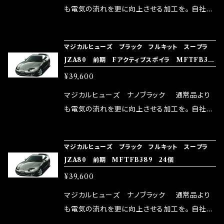
はこちらのマジカルヒューズ直販サイトと横浜に
も電気の流れを更に向上させる加工を。 自社比
織戸学さんが経営のお店MAX ORIDO RACI
較で車種により通常品よりも１５～３０％程性能
NG（http://maxorido.com/car-parts/86-b
向上。 更なる体感や数字を求める方にはオスス
マジカルヒューズ ブラック フルキット スープラ
rz）の2店舗の専売品になりますので宜しくお願
メ！ レーシングドライバーMAX織戸選手がテス
JZA80 前期 Fアクティブスポイラ MFTFB39
い致します。
ターとなり吟味し時間を掛けて検証し、これは
0 24個
¥39,600
体感出来て面白く、車には必ずプラスになりデメ
リットが無い。と。 コラボ開発製品です。 購入先
マジカルヒューズ ナノブラック 通常品より
はこちらのマジカルヒューズ直販サイトと横浜に
も電気の流れを更に向上させる加工を。 自社比
織戸学さんが経営のお店MAX ORIDO RACI
較で車種により通常品よりも１５～３０％程性能
NG（http://maxorido.com/car-parts/86-b
向上。 更なる体感や数字を求める方にはオスス
マジカルヒューズ ブラック フルキット スープラ
rz）の2店舗の専売品になりますので宜しくお願
メ！ レーシングドライバーMAX織戸選手がテス
JZA80 前期 MFTFB389 24個
い致します。
ターとなり吟味し時間を掛けて検証し、これは
¥39,600
体感出来て面白く、車には必ずプラスになりデメ
リットが無い。と。 コラボ開発製品です。 購入先
マジカルヒューズ ナノブラック 通常品より
はこちらのマジカルヒューズ直販サイトと横浜に
も電気の流れを更に向上させる加工を。 自社比
織戸学さんが経営のお店MAX ORIDO RACI
較で車種により通常品よりも１５～３０％程性能