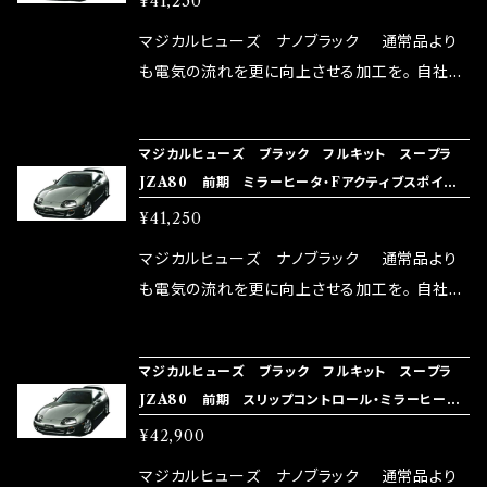
¥41,250
体感出来て面白く、車には必ずプラスになりデメ
リットが無い。と。 コラボ開発製品です。 購入先
マジカルヒューズ ナノブラック 通常品より
はこちらのマジカルヒューズ直販サイトと横浜に
も電気の流れを更に向上させる加工を。 自社比
織戸学さんが経営のお店MAX ORIDO RACI
較で車種により通常品よりも１５～３０％程性能
NG（http://maxorido.com/car-parts/86-b
向上。 更なる体感や数字を求める方にはオスス
マジカルヒューズ ブラック フルキット スープラ
rz）の2店舗の専売品になりますので宜しくお願
メ！ レーシングドライバーMAX織戸選手がテス
JZA80 前期 ミラーヒータ・Fアクティブスポイ
い致します。
ターとなり吟味し時間を掛けて検証し、これは
ラ MFTFB392 25個
¥41,250
体感出来て面白く、車には必ずプラスになりデメ
リットが無い。と。 コラボ開発製品です。 購入先
マジカルヒューズ ナノブラック 通常品より
はこちらのマジカルヒューズ直販サイトと横浜に
も電気の流れを更に向上させる加工を。 自社比
織戸学さんが経営のお店MAX ORIDO RACI
較で車種により通常品よりも１５～３０％程性能
NG（http://maxorido.com/car-parts/86-b
向上。 更なる体感や数字を求める方にはオスス
マジカルヒューズ ブラック フルキット スープラ
rz）の2店舗の専売品になりますので宜しくお願
メ！ レーシングドライバーMAX織戸選手がテス
JZA80 前期 スリップコントロール・ミラーヒータ・
い致します。
ターとなり吟味し時間を掛けて検証し、これは
Fアクティブスポイラ MFTFB391 26個
¥42,900
体感出来て面白く、車には必ずプラスになりデメ
リットが無い。と。 コラボ開発製品です。 購入先
マジカルヒューズ ナノブラック 通常品より