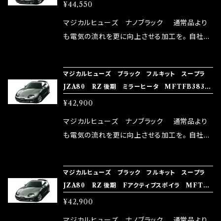
イラ MFTFB384 27個
¥44,550
体感出来て面白く、車には必ずプラスになりデメ
リットが無い。と。 コラボ開発製品です。 購入先
マジカルヒューズ ナノブラック 通常品より
はこちらのマジカルヒューズ直販サイトと横浜に
も電気の流れを更に向上させる加工を。 自社比
織戸学さんが経営のお店MAX ORIDO RACI
較で車種により通常品よりも１５～３０％程性能
NG（http://maxorido.com/car-parts/86-b
向上。 更なる体感や数字を求める方にはオスス
マジカルヒューズ ブラック フルキット スープラ
rz）の2店舗の専売品になりますので宜しくお願
メ！ レーシングドライバーMAX織戸選手がテス
JZA80 RZ 後期 ミラーヒータ MFTFB383
い致します。
ターとなり吟味し時間を掛けて検証し、これは
26個
¥42,900
体感出来て面白く、車には必ずプラスになりデメ
リットが無い。と。 コラボ開発製品です。 購入先
マジカルヒューズ ナノブラック 通常品より
はこちらのマジカルヒューズ直販サイトと横浜に
も電気の流れを更に向上させる加工を。 自社比
織戸学さんが経営のお店MAX ORIDO RACI
較で車種により通常品よりも１５～３０％程性能
NG（http://maxorido.com/car-parts/86-b
向上。 更なる体感や数字を求める方にはオスス
マジカルヒューズ ブラック フルキット スープラ
rz）の2店舗の専売品になりますので宜しくお願
メ！ レーシングドライバーMAX織戸選手がテス
JZA80 RZ 後期 Fアクティブスポイラ MFTF
い致します。
ターとなり吟味し時間を掛けて検証し、これは
B382 26個
¥42,900
体感出来て面白く、車には必ずプラスになりデメ
リットが無い。と。 コラボ開発製品です。 購入先
マジカルヒューズ ナノブラック 通常品より