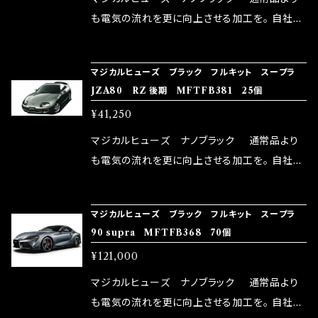
はこちらのマジカルヒューズ直販サイトと横浜に
も電気の流れを更に向上させる加工を。 自社比
織戸学さんが経営のお店MAX ORIDO RACI
較で車種により通常品よりも１５～３０％程性能
NG（http://maxorido.com/car-parts/86-b
向上。 更なる体感や数字を求める方にはオスス
マジカルヒューズ ブラック フルキット スープラ
rz）の2店舗の専売品になりますので宜しくお願
メ！ レーシングドライバーMAX織戸選手がテス
JZA80 RZ 後期 MFTFB381 25個
い致します。
ターとなり吟味し時間を掛けて検証し、これは
¥41,250
体感出来て面白く、車には必ずプラスになりデメ
リットが無い。と。 コラボ開発製品です。 購入先
マジカルヒューズ ナノブラック 通常品より
はこちらのマジカルヒューズ直販サイトと横浜に
も電気の流れを更に向上させる加工を。 自社比
織戸学さんが経営のお店MAX ORIDO RACI
較で車種により通常品よりも１５～３０％程性能
NG（http://maxorido.com/car-parts/86-b
向上。 更なる体感や数字を求める方にはオスス
マジカルヒューズ ブラック フルキット スープラ
rz）の2店舗の専売品になりますので宜しくお願
メ！ レーシングドライバーMAX織戸選手がテス
90 supra MFTFB368 70個
い致します。
ターとなり吟味し時間を掛けて検証し、これは
¥121,000
体感出来て面白く、車には必ずプラスになりデメ
リットが無い。と。 コラボ開発製品です。 購入先
マジカルヒューズ ナノブラック 通常品より
はこちらのマジカルヒューズ直販サイトと横浜に
も電気の流れを更に向上させる加工を。 自社比