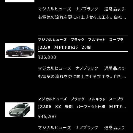
リットが無い。と。 コラボ開発製品です。 購入先
マジカルヒューズ ナノブラック 通常品より
はこちらのマジカルヒューズ直販サイトと横浜に
も電気の流れを更に向上させる加工を。 自社比
織戸学さんが経営のお店MAX ORIDO RACI
較で車種により通常品よりも１５～３０％程性能
NG（http://maxorido.com/car-parts/86-b
向上。 更なる体感や数字を求める方にはオスス
マジカルヒューズ ブラック フルキット スープラ
rz）の2店舗の専売品になりますので宜しくお願
メ！ レーシングドライバーMAX織戸選手がテス
JZA70 MFTFB625 20個
い致します。
ターとなり吟味し時間を掛けて検証し、これは
¥33,000
体感出来て面白く、車には必ずプラスになりデメ
リットが無い。と。 コラボ開発製品です。 購入先
マジカルヒューズ ナノブラック 通常品より
はこちらのマジカルヒューズ直販サイトと横浜に
も電気の流れを更に向上させる加工を。 自社比
織戸学さんが経営のお店MAX ORIDO RACI
較で車種により通常品よりも１５～３０％程性能
NG（http://maxorido.com/car-parts/86-b
向上。 更なる体感や数字を求める方にはオスス
マジカルヒューズ ブラック フルキット スープラ
rz）の2店舗の専売品になりますので宜しくお願
メ！ レーシングドライバーMAX織戸選手がテス
JZA80 SZ 後期 パーフェクト仕様 MFTFB5
い致します。
ターとなり吟味し時間を掛けて検証し、これは
00 28個
¥46,200
体感出来て面白く、車には必ずプラスになりデメ
リットが無い。と。 コラボ開発製品です。 購入先
マジカルヒューズ ナノブラック 通常品より