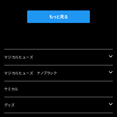
織戸学さんが経営のお店MAX ORIDO RACI
較で車種により通常品よりも１５～３０％程性能
NG（http://maxorido.com/car-parts/86-b
向上。 更なる体感や数字を求める方にはオスス
rz）の2店舗の専売品になりますので宜しくお願
メ！ レーシングドライバーMAX織戸選手がテス
もっと見る
い致します。
ターとなり吟味し時間を掛けて検証し、これは
体感出来て面白く、車には必ずプラスになりデメ
リットが無い。と。 コラボ開発製品です。 購入先
CATEGORY
はこちらのマジカルヒューズ直販サイトと横浜に
織戸学さんが経営のお店MAX ORIDO RACI
マジカルヒューズ
NG（http://maxorido.com/car-parts/86-b
rz）の2店舗の専売品になりますので宜しくお願
スズキ
マジカルヒューズ ナノブラック
い致します。
KEI
スバル
スズキ ブラック
ケミカル
アルト
BRZ
KEI
ダイハツ
スバル ブラック
グッズ