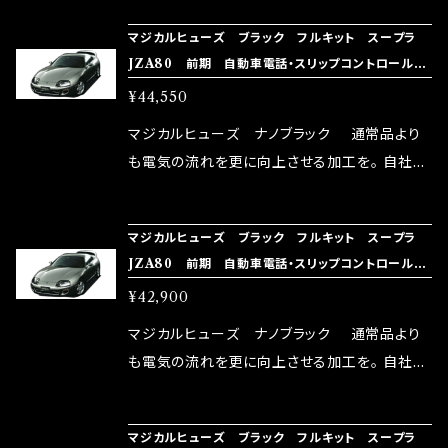
NG（http://maxorido.com/car-parts/86-b
向上。 更なる体感や数字を求める方にはオスス
マジカルヒューズ ブラック フルキット スープラ
rz）の2店舗の専売品になりますので宜しくお願
メ！ レーシングドライバーMAX織戸選手がテス
JZA80 前期 自動車電話・スリップコントロール・
い致します。
ターとなり吟味し時間を掛けて検証し、これは
ミラーヒータ MFTFB397 27個
¥44,550
体感出来て面白く、車には必ずプラスになりデメ
リットが無い。と。 コラボ開発製品です。 購入先
マジカルヒューズ ナノブラック 通常品より
はこちらのマジカルヒューズ直販サイトと横浜に
も電気の流れを更に向上させる加工を。 自社比
織戸学さんが経営のお店MAX ORIDO RACI
較で車種により通常品よりも１５～３０％程性能
NG（http://maxorido.com/car-parts/86-b
向上。 更なる体感や数字を求める方にはオスス
マジカルヒューズ ブラック フルキット スープラ
rz）の2店舗の専売品になりますので宜しくお願
メ！ レーシングドライバーMAX織戸選手がテス
JZA80 前期 自動車電話・スリップコントロール・F
い致します。
ターとなり吟味し時間を掛けて検証し、これは
アクティブスポイラ MFTFB396 26個
¥42,900
体感出来て面白く、車には必ずプラスになりデメ
リットが無い。と。 コラボ開発製品です。 購入先
マジカルヒューズ ナノブラック 通常品より
はこちらのマジカルヒューズ直販サイトと横浜に
も電気の流れを更に向上させる加工を。 自社比
織戸学さんが経営のお店MAX ORIDO RACI
較で車種により通常品よりも１５～３０％程性能
NG（http://maxorido.com/car-parts/86-b
向上。 更なる体感や数字を求める方にはオスス
マジカルヒューズ ブラック フルキット スープラ
rz）の2店舗の専売品になりますので宜しくお願
メ！ レーシングドライバーMAX織戸選手がテス