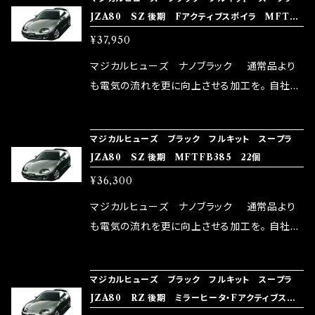
rz）の2店舗の専売品になりますので宜しくお願
メ！ レーシングドライバーMAX織戸選手がテス
JZA80 SZ 後期 Fアクティブスポイラ MFTF
い致します。
ターとなり吟味し時間を掛けて検証し、これは
B386 23個
¥37,950
体感出来て面白く、車には必ずプラスになりデメ
リットが無い。と。 コラボ開発製品です。 購入先
マジカルヒューズ ナノブラック 通常品より
はこちらのマジカルヒューズ直販サイトと横浜に
も電気の流れを更に向上させる加工を。 自社比
織戸学さんが経営のお店MAX ORIDO RACI
較で車種により通常品よりも１５～３０％程性能
NG（http://maxorido.com/car-parts/86-b
向上。 更なる体感や数字を求める方にはオスス
マジカルヒューズ ブラック フルキット スープラ
rz）の2店舗の専売品になりますので宜しくお願
メ！ レーシングドライバーMAX織戸選手がテス
JZA80 SZ 後期 MFTFB385 22個
い致します。
ターとなり吟味し時間を掛けて検証し、これは
¥36,300
体感出来て面白く、車には必ずプラスになりデメ
リットが無い。と。 コラボ開発製品です。 購入先
マジカルヒューズ ナノブラック 通常品より
はこちらのマジカルヒューズ直販サイトと横浜に
も電気の流れを更に向上させる加工を。 自社比
織戸学さんが経営のお店MAX ORIDO RACI
較で車種により通常品よりも１５～３０％程性能
NG（http://maxorido.com/car-parts/86-b
向上。 更なる体感や数字を求める方にはオスス
マジカルヒューズ ブラック フルキット スープラ
rz）の2店舗の専売品になりますので宜しくお願
メ！ レーシングドライバーMAX織戸選手がテス
JZA80 RZ 後期 ミラーヒータ・Fアクティブスポ
い致します。
ターとなり吟味し時間を掛けて検証し、これは