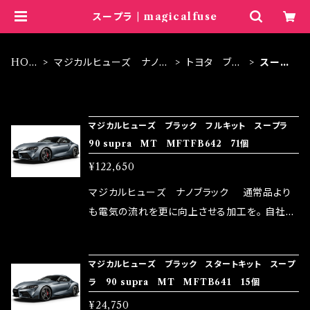
スープラ | magicalfuse
HOM
マジカルヒューズ ナノブ
トヨタ ブラ
スープ
E
ラック
ック
ラ
ITEM LIST
マジカルヒューズ ブラック フルキット スープラ
90 supra MT MFTFB642 71個
¥122,650
マジカルヒューズ ナノブラック 通常品より
も電気の流れを更に向上させる加工を。 自社比
較で車種により通常品よりも１５～３０％程性能
向上。 更なる体感や数字を求める方にはオスス
マジカルヒューズ ブラック スタートキット スープ
メ！ レーシングドライバーMAX織戸選手がテス
ラ 90 supra MT MFTB641 15個
ターとなり吟味し時間を掛けて検証し、これは
¥24,750
体感出来て面白く、車には必ずプラスになりデメ