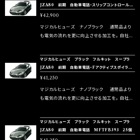
JZA80 前期 自動車電話・スリップコントロール
い致します。
ターとなり吟味し時間を掛けて検証し、これは
MFTFB395 26個
¥42,900
体感出来て面白く、車には必ずプラスになりデメ
リットが無い。と。 コラボ開発製品です。 購入先
マジカルヒューズ ナノブラック 通常品より
はこちらのマジカルヒューズ直販サイトと横浜に
も電気の流れを更に向上させる加工を。 自社比
織戸学さんが経営のお店MAX ORIDO RACI
較で車種により通常品よりも１５～３０％程性能
NG（http://maxorido.com/car-parts/86-b
向上。 更なる体感や数字を求める方にはオスス
マジカルヒューズ ブラック フルキット スープラ
rz）の2店舗の専売品になりますので宜しくお願
メ！ レーシングドライバーMAX織戸選手がテス
JZA80 前期 自動車電話・Fアクティブスポイラ
い致します。
ターとなり吟味し時間を掛けて検証し、これは
MFTFB394 25個
¥41,250
体感出来て面白く、車には必ずプラスになりデメ
リットが無い。と。 コラボ開発製品です。 購入先
マジカルヒューズ ナノブラック 通常品より
はこちらのマジカルヒューズ直販サイトと横浜に
も電気の流れを更に向上させる加工を。 自社比
織戸学さんが経営のお店MAX ORIDO RACI
較で車種により通常品よりも１５～３０％程性能
NG（http://maxorido.com/car-parts/86-b
向上。 更なる体感や数字を求める方にはオスス
マジカルヒューズ ブラック フルキット スープラ
rz）の2店舗の専売品になりますので宜しくお願
メ！ レーシングドライバーMAX織戸選手がテス
JZA80 前期 自動車電話 MFTFB393 25個
い致します。
ターとなり吟味し時間を掛けて検証し、これは