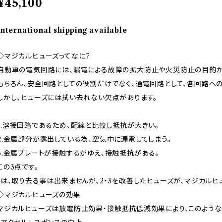
¥45,100
International shipping available
◇マジカルヒューズってなに？
自動車の電気回路には、漏電による故障の拡大防止や火災防止の目的か
もちろん、安全回路としての役割だけでなく、通電回路として、各回路へ
しかし、ヒューズには拭い去れない欠点があります。
1.溶接回路であるため、配線と比較し抵抗が大きい。
2.金属部分が露出している為、空気中に漏電してしまう。
3.金属プレートが接触するがゆえ、接触抵抗がある。
この3点です。
1は、取り去る事は出来ませんが、2・3を改善したヒューズが、マジカルヒ
◇マジカルヒューズの効果
マジカルヒューズは放電防止効果・接触抵抗低減効果により、このような