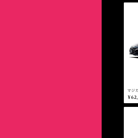
スープラ
シエンタ
スターレット
スープラ
セリカ
スターレット
セルシオ
セリカ
ソアラ
セルシオ
タンク
ソアラ
マジ
ブリッ
¥62
デリボーイ
タンク
ハイエース
デリボーイ