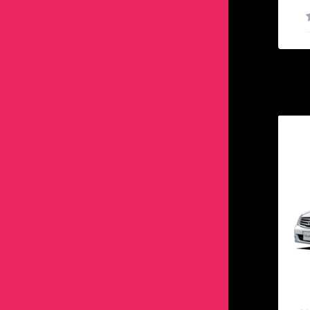
RC-F
SAI
フーガ
RAV4
エアウェイブ
ノート
マツダ3
ヴェゼル
デリカD2
マツダ2
SC430
タウンボックス
RX
アクア
フェアレディZ
SAI
エリシオン
フーガ
ランティス
エアウェイブ
デリカD5
マツダ3
UX
デリカD2
SC430
最
アクシオ
プリメーラ
アクア
オデッセイ
フェアレディZ
ロードスター
エリシオン
パジェロ
ランティス
LBX
デリカD5
UX
アベンシス
プレサージュ
アクシオ
ザッツ
プリメーラ
AZワゴン
オデッセイ
パジェロミニ
ロードスター
パジェロ
LBX
アリスト
マーチ
アベンシス
ジェイド
プレサージュ
ザッツ
ミラージュ
AZワゴン
パジェロミニ
アルテッツァ
モコ
アリスト
シビック
マーチ
ジェイド
ランサー
ミラージュ
アルファード
リーフ
アルテッツァ
ステップワゴン
モコ
シビック
エボ1
ランサー
ヴィッツ
ルークス
アルファード
ストリーム
リーフ
ステップワゴン