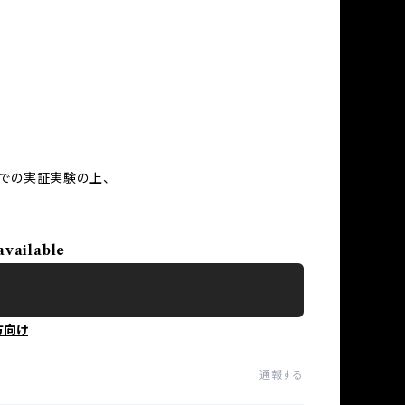
ンでの実証実験の上、
available
方向け
通報する