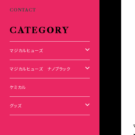
CONTACT
CATEGORY
マジカルヒューズ
スズキ
マジカルヒューズ ナノブラック
KEI
スバル
スズキ ブラック
ケミカル
アルト
BRZ
KEI
ダイハツ
スバル ブラック
グッズ
アルトエコ
R2
アルト
MAX
BRZ
トヨタ
ダイハツ ブラック
マジカルヒューズ