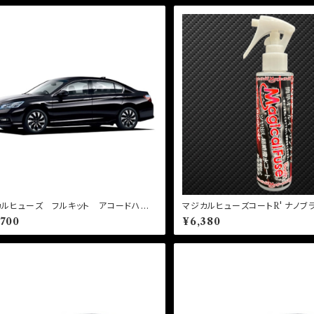
カルヒューズ フルキット アコードハイ
マジカルヒューズコートR' ナノブラ
ド CR6 MFHF713 57個
ml MFCE003
,700
¥6,380