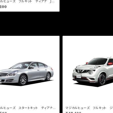
ルヒューズ フルキット ティアナ J32
F301 41個
,100
じカテゴリの商品
カルヒューズ スタートキット ティアナ
マジカルヒューズ フルキット 
 MFN300 15個
モ NF15 MFNF298 44個