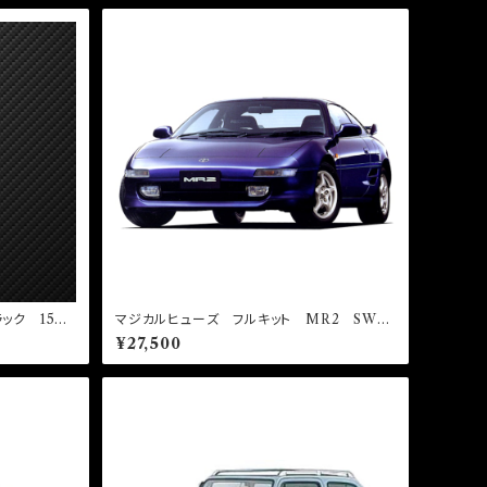
ック 150
マジカルヒューズ フルキット MR2 SW20
2型～4型 MFTF528 25個
¥27,500