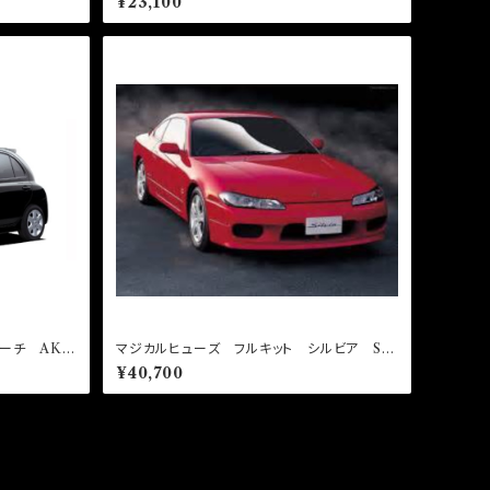
¥23,100
ーチ AK1
マジカルヒューズ フルキット シルビア S15
AT ハロゲン MFNF296 37個
¥40,700