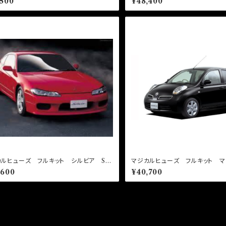
,500
¥48,400
ルヒューズ フルキット シルビア S15
マジカルヒューズ フルキット マ
 ハロゲン MFNF295 36個
2 MFNF303 37個
,600
¥40,700
の他の商品