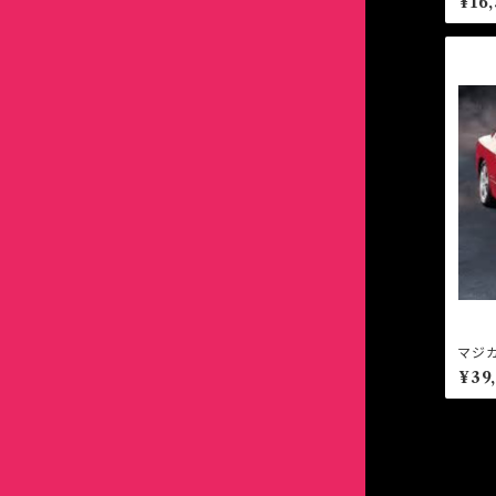
¥16
ライフ
モビリオ スパイク
ミニカ
エボワゴン
カローラ・スプリンター
カローラ
オルティア
ライフ
ekクロス
ミニカ
カローラスポーツ
カローラ・スプリンター
オルティア
デリカミニ
ekクロス
カローラツーリング
カローラスポーツ
GTO
デリカミニ
クラウン
カローラツーリング
エクリプス
GTO
グランドハイエース
クラウン
デリカ
エクリプス
マジカ
MT
グランビア
¥39
グランドハイエース
デリカ
シエンタ
グランビア
そ