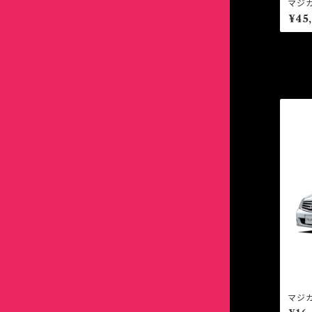
エボ2＆3
マジカ
エボ1
MFN
¥45
ヴェルファイア
ローレル
ヴィッツ
ゼスト＆ゼストスパーク
ルークス
ストリーム
エボ4
エボ2＆3
同
エスティマ
フィガロ
ヴェルファイア
バモス・バモスホビオ
ローレル
ゼスト＆ゼストスパーク
エボ5＆6
エボ4
オーリス
ティアナ
エスティマ
ビート
フィガロ
バモス・バモスホビオ
エボ7
エボ5＆6
カムリ
パオ
オーリス
フィット
ティアナ
ビート
エボ8
エボ7
カリーナ
カムリ
フリード
パオ
フィット
エボ9
エボ8
カルディナ
カリーナ
モビリオ
フリード
エボ10
エボ9
カレン
カルディナ
モビリオ スパイク
モビリオ
エボワゴン
エボ10
マジ
J32
カローラ
カレン