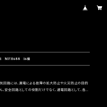
1 MFH688 16個
電気回路には、漏電による故障の拡大防止や火災防止の目的
ろん、安全回路としての役割だけでなく、通電回路として、各回
には拭い去れない欠点があります。 1.溶接回路であ
属部分が露出している為、空気中に漏電してしまう。 3.金属