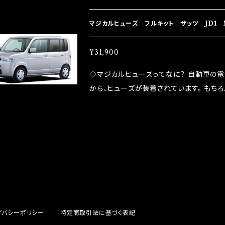
プレートが接触するがゆえ、接触抵抗がある。
善したヒューズが、マジカルヒューズになり
マジカルヒューズ フルキット ザッツ JD1 M
防止効果・接触抵抗低減効果により、このよ
ドリング安定化（静粛性UP） ・ターボ車の
¥31,900
向上 ・ヘッドランプの光量UP ・燃費向上
◇マジカルヒューズってなに？ 自動車の
ポーツシーンでの実証実験の上、 製品化を
から、ヒューズが装着されています。 もち
路への電力供給を行っています。 しかし、ヒューズ
るため、配線と比較し抵抗が大きい。 2.金
プレートが接触するがゆえ、接触抵抗がある。
善したヒューズが、マジカルヒューズになり
防止効果・接触抵抗低減効果により、このよ
ドリング安定化（静粛性UP） ・ターボ車の
向上 ・ヘッドランプの光量UP ・燃費向上
ポーツシーンでの実証実験の上、 製品化を
イバシーポリシー
特定商取引法に基づく表記