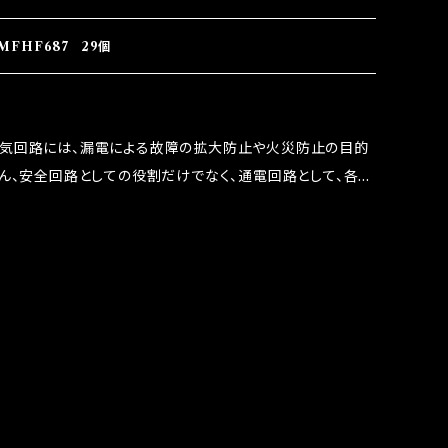
 この3点です。 1は、取り去る事は出来ませんが、2・3を改
ます。 ◇マジカルヒューズの効果 マジカルヒューズは放電
FHF687 29個
うな効果を発揮します。 ・アクセルレスポンスの向上 ・アイ
ターボラグ改善 ・低速からのトルクアップ ・オーディオの音質
 など、これらの効果は、タウンユースだけでなく、モータース
電気回路には、漏電による故障の拡大防止や火災防止の目的
果たしております。
ろん、安全回路としての役割だけでなく、通電回路として、各回
には拭い去れない欠点があります。 1.溶接回路であ
属部分が露出している為、空気中に漏電してしまう。 3.金属
 この3点です。 1は、取り去る事は出来ませんが、2・3を改
ます。 ◇マジカルヒューズの効果 マジカルヒューズは放電
うな効果を発揮します。 ・アクセルレスポンスの向上 ・アイ
ターボラグ改善 ・低速からのトルクアップ ・オーディオの音質
 など、これらの効果は、タウンユースだけでなく、モータース
果たしております。