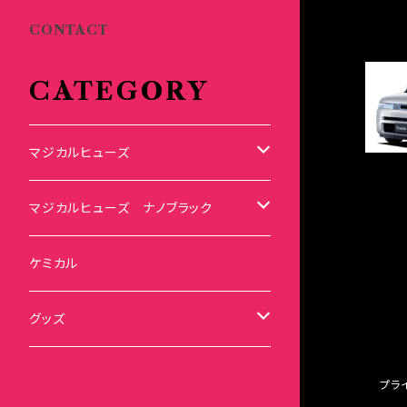
CONTACT
CATEGORY
マジカルヒューズ
スズキ
マジカルヒューズ ナノブラック
KEI
スバル
スズキ ブラック
ケミカル
アルト
BRZ
KEI
ダイハツ
スバル ブラック
グッズ
アルトエコ
R2
アルト
MAX
BRZ
トヨタ
ダイハツ ブラック
マジカルヒューズ
プラ