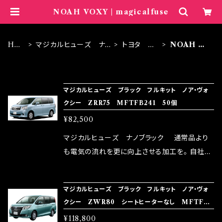
NOAH VOXY | magicalfuse
HO
マジカルヒューズ ナノ
トヨタ ブ
NOAH V
ME
ブラック
ラック
OXY
ITEM LIST
マジカルヒューズ ブラック フルキット ノア・ヴォ
クシー ZRR75 MFTFB241 50個
¥82,500
マジカルヒューズ ナノブラック 通常品より
も電気の流れを更に向上させる加工を。 自社比
較で車種により通常品よりも１５～３０％程性能
向上。 更なる体感や数字を求める方にはオスス
マジカルヒューズ ブラック フルキット ノア・ヴォ
メ！ レーシングドライバーMAX織戸選手がテス
クシー ZWR80 シートヒーターなし MFTFB1
ターとなり吟味し時間を掛けて検証し、これは
15 72個
¥118,800
体感出来て面白く、車には必ずプラスになりデメ