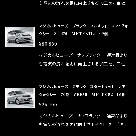
はこちらのマジカルヒューズ直販サイトと横浜に
も電気の流れを更に向上させる加工を。 自社比
織戸学さんが経営のお店MAX ORIDO RACI
較で車種により通常品よりも１５～３０％程性能
NG（http://maxorido.com/car-parts/86-b
向上。 更なる体感や数字を求める方にはオスス
マジカルヒューズ ブラック フルキット ノア・ヴォ
rz）の2店舗の専売品になりますので宜しくお願
メ！ レーシングドライバーMAX織戸選手がテス
クシー ZRR70 MFTFB112 49個
い致します。
ターとなり吟味し時間を掛けて検証し、これは
¥80,850
体感出来て面白く、車には必ずプラスになりデメ
リットが無い。と。 コラボ開発製品です。 購入先
マジカルヒューズ ナノブラック 通常品より
はこちらのマジカルヒューズ直販サイトと横浜に
も電気の流れを更に向上させる加工を。 自社比
織戸学さんが経営のお店MAX ORIDO RACI
較で車種により通常品よりも１５～３０％程性能
NG（http://maxorido.com/car-parts/86-b
向上。 更なる体感や数字を求める方にはオスス
マジカルヒューズ ブラック スタートキット ノア
rz）の2店舗の専売品になりますので宜しくお願
メ！ レーシングドライバーMAX織戸選手がテス
ヴォクシー 70系 ZRR70 MFTB082 16個
い致します。
ターとなり吟味し時間を掛けて検証し、これは
¥26,400
体感出来て面白く、車には必ずプラスになりデメ
リットが無い。と。 コラボ開発製品です。 購入先
マジカルヒューズ ナノブラック 通常品より
はこちらのマジカルヒューズ直販サイトと横浜に
も電気の流れを更に向上させる加工を。 自社比
織戸学さんが経営のお店MAX ORIDO RACI
較で車種により通常品よりも１５～３０％程性能