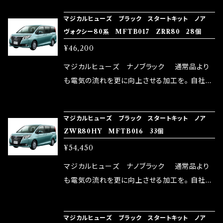
NG（http://maxorido.com/car-parts/86-b
向上。 更なる体感や数字を求める方にはオスス
マジカルヒューズ ブラック スタートキット ノア
rz）の2店舗の専売品になりますので宜しくお願
メ！ レーシングドライバーMAX織戸選手がテス
ヴォクシー80系 MFTB017 ZRR80 28個
い致します。
ターとなり吟味し時間を掛けて検証し、これは
¥46,200
体感出来て面白く、車には必ずプラスになりデメ
リットが無い。と。 コラボ開発製品です。 購入先
マジカルヒューズ ナノブラック 通常品より
はこちらのマジカルヒューズ直販サイトと横浜に
も電気の流れを更に向上させる加工を。 自社比
織戸学さんが経営のお店MAX ORIDO RACI
較で車種により通常品よりも１５～３０％程性能
NG（http://maxorido.com/car-parts/86-b
向上。 更なる体感や数字を求める方にはオスス
マジカルヒューズ ブラック スタートキット ノア
rz）の2店舗の専売品になりますので宜しくお願
メ！ レーシングドライバーMAX織戸選手がテス
ZWR80HY MFTB016 33個
い致します。
ターとなり吟味し時間を掛けて検証し、これは
¥54,450
体感出来て面白く、車には必ずプラスになりデメ
リットが無い。と。 コラボ開発製品です。 購入先
マジカルヒューズ ナノブラック 通常品より
はこちらのマジカルヒューズ直販サイトと横浜に
も電気の流れを更に向上させる加工を。 自社比
織戸学さんが経営のお店MAX ORIDO RACI
較で車種により通常品よりも１５～３０％程性能
NG（http://maxorido.com/car-parts/86-b
向上。 更なる体感や数字を求める方にはオスス
マジカルヒューズ ブラック スタートキット ノア
rz）の2店舗の専売品になりますので宜しくお願
メ！ レーシングドライバーMAX織戸選手がテス