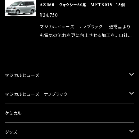
AZR60 ヴォクシー60系 MFTB015 15個
い致します。
ターとなり吟味し時間を掛けて検証し、これは
¥24,750
体感出来て面白く、車には必ずプラスになりデメ
リットが無い。と。 コラボ開発製品です。 購入先
マジカルヒューズ ナノブラック 通常品より
はこちらのマジカルヒューズ直販サイトと横浜に
も電気の流れを更に向上させる加工を。 自社比
織戸学さんが経営のお店MAX ORIDO RACI
較で車種により通常品よりも１５～３０％程性能
NG（http://maxorido.com/car-parts/86-b
向上。 更なる体感や数字を求める方にはオスス
CATEGORY
rz）の2店舗の専売品になりますので宜しくお願
メ！ レーシングドライバーMAX織戸選手がテス
い致します。
ターとなり吟味し時間を掛けて検証し、これは
マジカルヒューズ
体感出来て面白く、車には必ずプラスになりデメ
リットが無い。と。 コラボ開発製品です。 購入先
スズキ
マジカルヒューズ ナノブラック
はこちらのマジカルヒューズ直販サイトと横浜に
織戸学さんが経営のお店MAX ORIDO RACI
KEI
スバル
スズキ ブラック
ケミカル
NG（http://maxorido.com/car-parts/86-b
rz）の2店舗の専売品になりますので宜しくお願
アルト
い致します。
BRZ
KEI
ダイハツ
スバル ブラック
グッズ