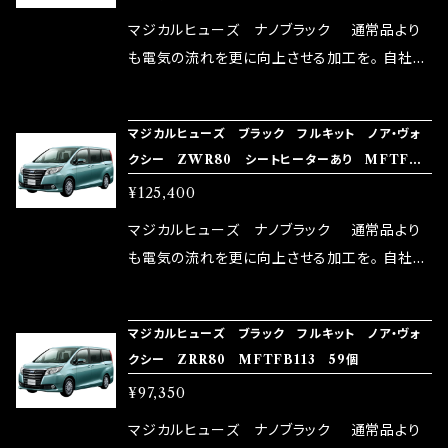
リットが無い。と。 コラボ開発製品です。 購入先
マジカルヒューズ ナノブラック 通常品より
はこちらのマジカルヒューズ直販サイトと横浜に
も電気の流れを更に向上させる加工を。 自社比
織戸学さんが経営のお店MAX ORIDO RACI
較で車種により通常品よりも１５～３０％程性能
NG（http://maxorido.com/car-parts/86-b
向上。 更なる体感や数字を求める方にはオスス
マジカルヒューズ ブラック フルキット ノア・ヴォ
rz）の2店舗の専売品になりますので宜しくお願
メ！ レーシングドライバーMAX織戸選手がテス
クシー ZWR80 シートヒーターあり MFTFB1
い致します。
ターとなり吟味し時間を掛けて検証し、これは
14 76個
¥125,400
体感出来て面白く、車には必ずプラスになりデメ
リットが無い。と。 コラボ開発製品です。 購入先
マジカルヒューズ ナノブラック 通常品より
はこちらのマジカルヒューズ直販サイトと横浜に
も電気の流れを更に向上させる加工を。 自社比
織戸学さんが経営のお店MAX ORIDO RACI
較で車種により通常品よりも１５～３０％程性能
NG（http://maxorido.com/car-parts/86-b
向上。 更なる体感や数字を求める方にはオスス
マジカルヒューズ ブラック フルキット ノア・ヴォ
rz）の2店舗の専売品になりますので宜しくお願
メ！ レーシングドライバーMAX織戸選手がテス
クシー ZRR80 MFTFB113 59個
い致します。
ターとなり吟味し時間を掛けて検証し、これは
¥97,350
体感出来て面白く、車には必ずプラスになりデメ
リットが無い。と。 コラボ開発製品です。 購入先
マジカルヒューズ ナノブラック 通常品より