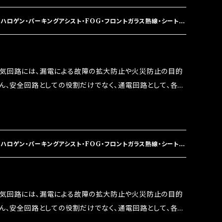
 この3点です。 1は、取り去る事は出来ませんが、2・3を改
ます。 ◇マジカルヒューズの効果 マジカルヒューズは放電
ハロゲン・パーキングアシスト・FOG・フロントガラス熱線・シートヒ
うな効果を発揮します。 ・アクセルレスポンスの向上 ・アイ
ターボラグ改善 ・低速からのトルクアップ ・オーディオの音質
 など、これらの効果は、タウンユースだけでなく、モータース
電気回路には、漏電による故障の拡大防止や火災防止の目的
果たしております。
ろん、安全回路としての役割だけでなく、通電回路として、各回
には拭い去れない欠点があります。 1.溶接回路であ
属部分が露出している為、空気中に漏電してしまう。 3.金属
 この3点です。 1は、取り去る事は出来ませんが、2・3を改
ます。 ◇マジカルヒューズの効果 マジカルヒューズは放電
ハロゲン・パーキングアシスト・FOG・フロントガラス熱線・シートヒ
うな効果を発揮します。 ・アクセルレスポンスの向上 ・アイ
ターボラグ改善 ・低速からのトルクアップ ・オーディオの音質
 47個
 など、これらの効果は、タウンユースだけでなく、モータース
電気回路には、漏電による故障の拡大防止や火災防止の目的
果たしております。
ろん、安全回路としての役割だけでなく、通電回路として、各回