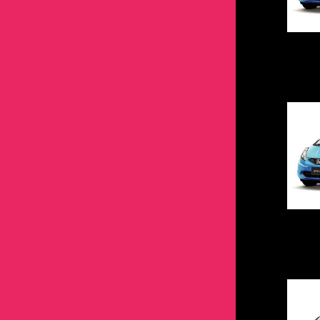
RC-F
SAI
フーガ
RAV4
エアウェイブ
ノート
マツダ3
ヴェゼル
デリカD2
マツダ2
SC430
タウンボックス
RX
アクア
フェアレディZ
SAI
エリシオン
フーガ
ランティス
エアウェイブ
デリカD5
マツダ3
UX
デリカD2
SC430
アクシオ
プリメーラ
アクア
オデッセイ
フェアレディZ
ロードスター
エリシオン
パジェロ
ランティス
LBX
デリカD5
UX
アベンシス
プレサージュ
アクシオ
ザッツ
プリメーラ
AZワゴン
オデッセイ
パジェロミニ
ロードスター
パジェロ
LBX
アリスト
マーチ
アベンシス
ジェイド
プレサージュ
ザッツ
ミラージュ
AZワゴン
パジェロミニ
アルテッツァ
モコ
アリスト
シビック
マーチ
ジェイド
ランサー
ミラージュ
アルファード
リーフ
アルテッツァ
ステップワゴン
モコ
シビック
エボ1
ランサー
ヴィッツ
ルークス
アルファード
ストリーム
リーフ
ステップワゴン