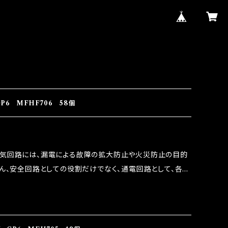
P6 MFHF706 58個
電気回路には、漏電による故障の拡大防止や火災防止の目的
ろん、安全回路としての役割だけでなく、通電回路として、各回
には拭い去れない欠点があります。 1.溶接回路であ
属部分が露出している為、空気中に漏電してしまう。 3.金属
 この3点です。 1は、取り去る事は出来ませんが、2・3を改
ます。 ◇マジカルヒューズの効果 マジカルヒューズは放電