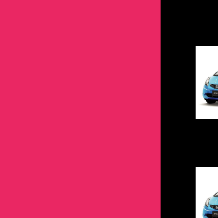
スペーシア
プレオ
スイフト
ネイキッド
フォレスター
GRコペン
トール
ジューク
GR86
NSX
シーマ
RX-7
N-WGN
エアートレック
CX-30
IS
アウトランダー
GS-F
セルボ
レヴォーグ
スペーシア
ハイゼット
プレオ
GRプリウス
ネイキッド
シルビア
GRコペン
S660
ジューク
RX-8
NSX
エクリプスクロス
RX-7
IS-F
エアートレック
IS
ソリオ
レガシィ
セルボ
ミラ
レヴォーグ
GRヤリス
ハイゼット
スカイライン
GRプリウス
S2000
シルビア
アクセラ
S660
ギャランVR4
RX-8
LFA
エクリプスクロス
IS-F
ハスラー
ヴィヴィオ
ソリオ
ミライース
レガシィ
iQ
ミラ
スカイライン GT-R
GRヤリス
アクティ
スカイライン
キャロル
S2000
ギャランフォルティス
アクセラ
LS
ギャランVR4
LFA
ラパン
R1
ハスラー
ウェイク
ヴィヴィオ
MR2
ミライース
セドリック・グロリア
iQ
アコード
スカイライン GT-R
デミオ
アクティ
キャンターガッツ
キャロル
NX HV
ギャランフォルティス
LS
ワゴンR
ラパン
ブーン
R1
MRS
ウェイク
セレナ
MR2
インサイト
セドリック・グロリア
プレマシー
アコード
コルト
デミオ
RC
キャンターガッツ
NX HV
クロスビー
ワゴンR
NOAH VOXY
ブーン
デイズ
MRS
インテグラ
セレナ
ベリーサ
インサイト
セディア
プレマシー
RC-F
コルト
RC
クロスビー
RAV4
ノート
NOAH VOXY
ヴェゼル
デイズ
マツダ2
インテグラ
タウンボックス
ベリーサ
RX
セディア