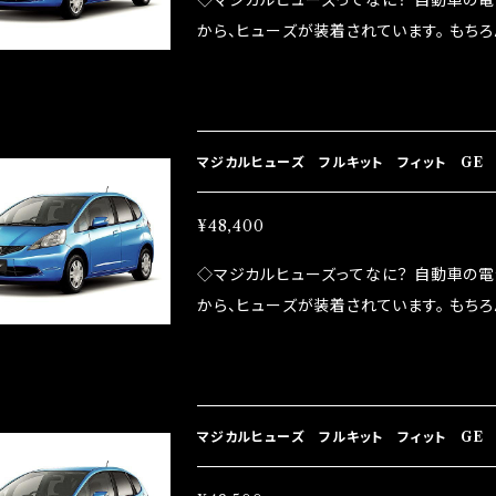
◇マジカルヒューズってなに？ 自動車の
ポーツシーンでの実証実験の上、 製品化を
から、ヒューズが装着されています。 もち
路への電力供給を行っています。 しかし、ヒューズ
るため、配線と比較し抵抗が大きい。 2.金
プレートが接触するがゆえ、接触抵抗がある。
善したヒューズが、マジカルヒューズになり
マジカルヒューズ フルキット フィット GE 
防止効果・接触抵抗低減効果により、このよ
ドリング安定化（静粛性UP） ・ターボ車の
F626 44個
¥48,400
向上 ・ヘッドランプの光量UP ・燃費向上
◇マジカルヒューズってなに？ 自動車の
ポーツシーンでの実証実験の上、 製品化を
から、ヒューズが装着されています。 もち
路への電力供給を行っています。 しかし、ヒューズ
るため、配線と比較し抵抗が大きい。 2.金
プレートが接触するがゆえ、接触抵抗がある。
善したヒューズが、マジカルヒューズになり
マジカルヒューズ フルキット フィット GE 
防止効果・接触抵抗低減効果により、このよ
ドリング安定化（静粛性UP） ・ターボ車の