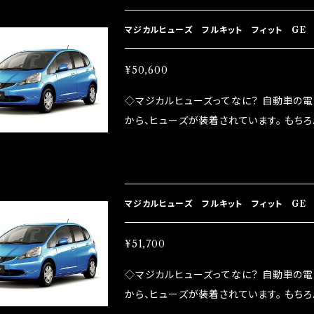
プレートが接触するがゆえ、接触抵抗がある。
善したヒューズが、マジカルヒューズになり
マジカルヒューズ フルキット フィット GE 
防止効果・接触抵抗低減効果により、このよ
ドリング安定化（静粛性UP） ・ターボ車の
ータ・ミラーヒータ MFHF621 46個
¥50,600
向上 ・ヘッドランプの光量UP ・燃費向上
◇マジカルヒューズってなに？ 自動車の
ポーツシーンでの実証実験の上、 製品化を
から、ヒューズが装着されています。 もち
路への電力供給を行っています。 しかし、ヒューズ
るため、配線と比較し抵抗が大きい。 2.金
プレートが接触するがゆえ、接触抵抗がある。
善したヒューズが、マジカルヒューズになり
マジカルヒューズ フルキット フィット GE 
防止効果・接触抵抗低減効果により、このよ
ドリング安定化（静粛性UP） ・ターボ車の
ータ・スカイルーフ・ミラーヒータ MFHF620
¥51,700
向上 ・ヘッドランプの光量UP ・燃費向上
◇マジカルヒューズってなに？ 自動車の
ポーツシーンでの実証実験の上、 製品化を
から、ヒューズが装着されています。 もち