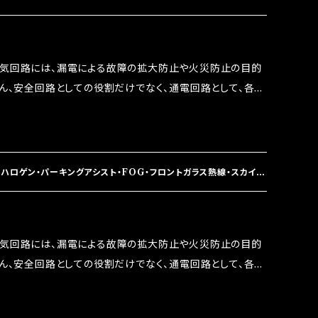
うな効果を発揮します。 ・アクセルレスポンスの向上 ・アイ
ターボラグ改善 ・低速からのトルクアップ ・オーディオの音質
 など、これらの効果は、タウンユースだけでなく、モータース
電気回路には、漏電による故障の拡大防止や火災防止の目的
果たしております。
ろん、安全回路としての役割だけでなく、通電回路として、各回
には拭い去れない欠点があります。 1.溶接回路であ
属部分が露出している為、空気中に漏電してしまう。 3.金属
 この3点です。 1は、取り去る事は出来ませんが、2・3を改
ます。 ◇マジカルヒューズの効果 マジカルヒューズは放電
ハロゲン・パーキングアシスト・FOG・フロントガラス熱線・スカイル
うな効果を発揮します。 ・アクセルレスポンスの向上 ・アイ
ターボラグ改善 ・低速からのトルクアップ ・オーディオの音質
 など、これらの効果は、タウンユースだけでなく、モータース
電気回路には、漏電による故障の拡大防止や火災防止の目的
果たしております。
ろん、安全回路としての役割だけでなく、通電回路として、各回
には拭い去れない欠点があります。 1.溶接回路であ
属部分が露出している為、空気中に漏電してしまう。 3.金属