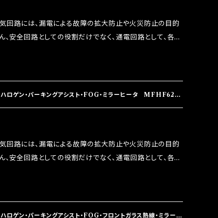
 など、これらの効果は、タウンユースだけでなく、モータース
電気回路には、漏電による故障の拡大防止や火災防止の目的
果たしております。
ろん、安全回路としての役割だけでなく、通電回路として、各回
には拭い去れない欠点があります。 1.溶接回路であ
属部分が露出している為、空気中に漏電してしまう。 3.金属
 この3点です。 1は、取り去る事は出来ませんが、2・3を改
ます。 ◇マジカルヒューズの効果 マジカルヒューズは放電
ハロゲン・パーキングアシスト・FOG・ミラーヒータ MFHF624
うな効果を発揮します。 ・アクセルレスポンスの向上 ・アイ
ターボラグ改善 ・低速からのトルクアップ ・オーディオの音質
 など、これらの効果は、タウンユースだけでなく、モータース
電気回路には、漏電による故障の拡大防止や火災防止の目的
果たしております。
ろん、安全回路としての役割だけでなく、通電回路として、各回
には拭い去れない欠点があります。 1.溶接回路であ
属部分が露出している為、空気中に漏電してしまう。 3.金属
 この3点です。 1は、取り去る事は出来ませんが、2・3を改
ます。 ◇マジカルヒューズの効果 マジカルヒューズは放電
ハロゲン・パーキングアシスト・FOG・フロントガラス熱線・ミラーヒ