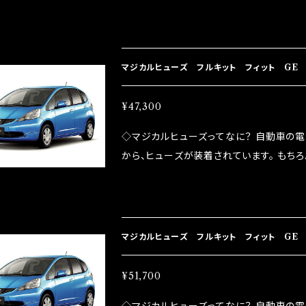
路への電力供給を行っています。 しかし、ヒューズ
るため、配線と比較し抵抗が大きい。 2.金
プレートが接触するがゆえ、接触抵抗がある。
善したヒューズが、マジカルヒューズになり
マジカルヒューズ フルキット フィット GE 
防止効果・接触抵抗低減効果により、このよ
ドリング安定化（静粛性UP） ・ターボ車の
¥47,300
向上 ・ヘッドランプの光量UP ・燃費向上
◇マジカルヒューズってなに？ 自動車の
ポーツシーンでの実証実験の上、 製品化を
から、ヒューズが装着されています。 もち
路への電力供給を行っています。 しかし、ヒューズ
るため、配線と比較し抵抗が大きい。 2.金
プレートが接触するがゆえ、接触抵抗がある。
善したヒューズが、マジカルヒューズになり
マジカルヒューズ フルキット フィット GE 
防止効果・接触抵抗低減効果により、このよ
ドリング安定化（静粛性UP） ・ターボ車の
スカイルーフ・ミラーヒータ MFHF627 47
¥51,700
向上 ・ヘッドランプの光量UP ・燃費向上