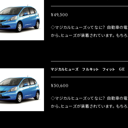
防止効果・接触抵抗低減効果により、このよ
ドリング安定化（静粛性UP） ・ターボ車の
ータ MFHF623 45個
¥49,500
向上 ・ヘッドランプの光量UP ・燃費向上
◇マジカルヒューズってなに？ 自動車の
ポーツシーンでの実証実験の上、 製品化を
から、ヒューズが装着されています。 もち
路への電力供給を行っています。 しかし、ヒューズ
るため、配線と比較し抵抗が大きい。 2.金
プレートが接触するがゆえ、接触抵抗がある。
善したヒューズが、マジカルヒューズになり
マジカルヒューズ フルキット フィット GE 
防止効果・接触抵抗低減効果により、このよ
ドリング安定化（静粛性UP） ・ターボ車の
ーフ・ミラーヒータ MFHF622 46個
¥50,600
向上 ・ヘッドランプの光量UP ・燃費向上
◇マジカルヒューズってなに？ 自動車の
ポーツシーンでの実証実験の上、 製品化を
から、ヒューズが装着されています。 もち
路への電力供給を行っています。 しかし、ヒューズ
るため、配線と比較し抵抗が大きい。 2.金