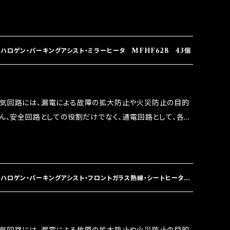
には拭い去れない欠点があります。 1.溶接回路であ
属部分が露出している為、空気中に漏電してしまう。 3.金属
 この3点です。 1は、取り去る事は出来ませんが、2・3を改
ます。 ◇マジカルヒューズの効果 マジカルヒューズは放電
ハロゲン・パーキングアシスト・ミラーヒータ MFHF628 43個
うな効果を発揮します。 ・アクセルレスポンスの向上 ・アイ
ターボラグ改善 ・低速からのトルクアップ ・オーディオの音質
 など、これらの効果は、タウンユースだけでなく、モータース
電気回路には、漏電による故障の拡大防止や火災防止の目的
果たしております。
ろん、安全回路としての役割だけでなく、通電回路として、各回
には拭い去れない欠点があります。 1.溶接回路であ
属部分が露出している為、空気中に漏電してしまう。 3.金属
 この3点です。 1は、取り去る事は出来ませんが、2・3を改
ます。 ◇マジカルヒューズの効果 マジカルヒューズは放電
ハロゲン・パーキングアシスト・フロントガラス熱線・シートヒータ・
うな効果を発揮します。 ・アクセルレスポンスの向上 ・アイ
ターボラグ改善 ・低速からのトルクアップ ・オーディオの音質
個
 など、これらの効果は、タウンユースだけでなく、モータース