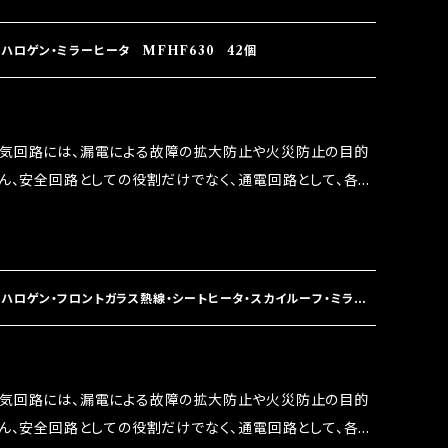
 この3点です。 1は、取り去る事は出来ませんが、2・3を改
ます。 ◇マジカルヒューズの効果 マジカルヒューズは放電
ハロゲン・ミラーヒータ MFHF630 42個
うな効果を発揮します。 ・アクセルレスポンスの向上 ・アイ
ターボラグ改善 ・低速からのトルクアップ ・オーディオの音質
 など、これらの効果は、タウンユースだけでなく、モータース
電気回路には、漏電による故障の拡大防止や火災防止の目的
果たしております。
ろん、安全回路としての役割だけでなく、通電回路として、各回
には拭い去れない欠点があります。 1.溶接回路であ
属部分が露出している為、空気中に漏電してしまう。 3.金属
 この3点です。 1は、取り去る事は出来ませんが、2・3を改
ます。 ◇マジカルヒューズの効果 マジカルヒューズは放電
ハロゲン・フロントガラス熱線・シートヒータ・スカイルーフ・ミラー
うな効果を発揮します。 ・アクセルレスポンスの向上 ・アイ
ターボラグ改善 ・低速からのトルクアップ ・オーディオの音質
 など、これらの効果は、タウンユースだけでなく、モータース
電気回路には、漏電による故障の拡大防止や火災防止の目的
果たしております。
ろん、安全回路としての役割だけでなく、通電回路として、各回