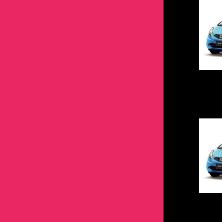
ライフ
モビリオ スパイク
ミニカ
エボワゴン
カローラ・スプリンター
カローラ
オルティア
ライフ
ekクロス
ミニカ
カローラスポーツ
カローラ・スプリンター
オルティア
デリカミニ
ekクロス
カローラツーリング
カローラスポーツ
GTO
デリカミニ
クラウン
カローラツーリング
エクリプス
GTO
グランドハイエース
クラウン
デリカ
エクリプス
グランビア
グランドハイエース
デリカ
シエンタ
グランビア