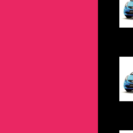
エボ2＆3
エボ1
ヴェルファイア
ローレル
ヴィッツ
ゼスト＆ゼストスパーク
ルークス
ストリーム
エボ4
エボ2＆3
エスティマ
フィガロ
ヴェルファイア
バモス・バモスホビオ
ローレル
ゼスト＆ゼストスパーク
エボ5＆6
エボ4
オーリス
ティアナ
エスティマ
ビート
フィガロ
バモス・バモスホビオ
エボ7
エボ5＆6
カムリ
パオ
オーリス
フィット
ティアナ
ビート
エボ8
エボ7
カリーナ
カムリ
フリード
パオ
フィット
エボ9
エボ8
カルディナ
カリーナ
モビリオ
フリード
エボ10
エボ9
カレン
カルディナ
モビリオ スパイク
モビリオ
エボワゴン
エボ10
カローラ
カレン