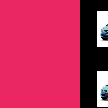
エスクード
S4
アルトエコ
MOVE
R2
86
MAX
ニッサン
トヨタ ブラック
トムススピリット
エブリィ
WRX
エスクード
YRV
S4
90系3兄弟
MOVE
GT-R
86
ホンダ
ニッサン ブラック
カプチーノ
XV
エブリィ
アトレー
WRX
100系グランデ3兄弟
YRV
エクストレイル
90系3兄弟
CR-V
GT-R
マツダ
ホンダ ブラック
キャリイ
インプレッサ
カプチーノ
エッセ
XV
100系ツアラー3兄弟
アトレー
エルグランド
100系グランデ3兄弟
CR-Z
エクストレイル
AZ-1
CR-V
ミツビシ
マツダ ブラック
キャラ
エクシーガ
キャリイ
コペン
インプレッサ
BB
エッセ
キャラバン
100系ツアラー3兄弟
N-BOX
エルグランド
CX-3
CR-Z
EKワゴン
AZ-1
レクサス
ミツビシ ブラック
ジムニー
シフォン
キャラ
ソニカ
エクシーガ
C‐HR
コペン
キューブ
BB
N-ONE
キャラバン
CX-5
N-BOX
i アイ
CX-3
CT200ｈ
EKワゴン
レクサス ブラック
ジムニーシエラ
ステラ
ジムニー
タント
シフォン
FJクルーザー
ソニカ
クリッパー
C‐HR
N-VAN
キューブ
CX-8
N-ONE
RVR
CX-5
GS
i アイ
CT200ｈ
スイフト
フォレスター
ジムニーシエラ
トール
ステラ
GR86
タント
シーマ
FJクルーザー
N-WGN
クリッパー
CX-30
N-VAN
アウトランダー
CX-8
GS-F
RVR
GS