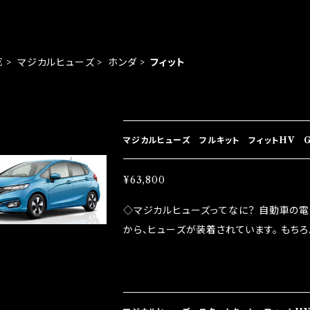
E
マジカルヒューズ
ホンダ
フィット
EM LIST
マジカルヒューズ フルキット フィットHV G
¥63,800
◇マジカルヒューズってなに？ 自動車の
から、ヒューズが装着されています。 もち
路への電力供給を行っています。 しかし、ヒューズ
るため、配線と比較し抵抗が大きい。 2.金
プレートが接触するがゆえ、接触抵抗がある。
善したヒューズが、マジカルヒューズになり