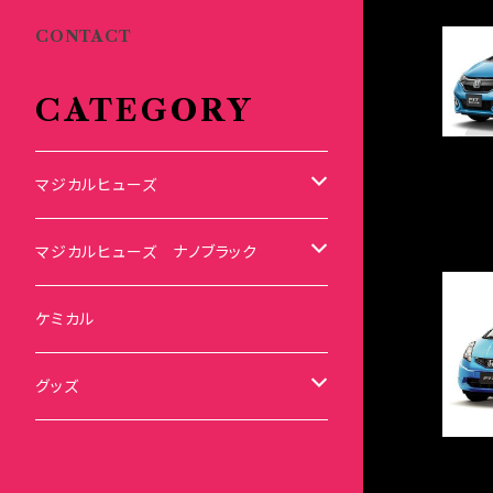
CONTACT
CATEGORY
マジカルヒューズ
スズキ
マジカルヒューズ ナノブラック
KEI
スバル
スズキ ブラック
ケミカル
アルト
BRZ
KEI
ダイハツ
スバル ブラック
グッズ
アルトエコ
R2
アルト
MAX
BRZ
トヨタ
ダイハツ ブラック
マジカルヒューズ