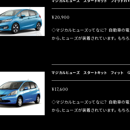
マジカルヒューズ スタートキット フィットHV 
防止効果・接触抵抗低減効果により、このよ
ドリング安定化（静粛性UP） ・ターボ車の
¥20,900
向上 ・ヘッドランプの光量UP ・燃費向上
◇マジカルヒューズってなに？ 自動車の
ポーツシーンでの実証実験の上、 製品化を
から、ヒューズが装着されています。 もち
路への電力供給を行っています。 しかし、ヒューズ
るため、配線と比較し抵抗が大きい。 2.金
プレートが接触するがゆえ、接触抵抗がある。
善したヒューズが、マジカルヒューズになり
マジカルヒューズ スタートキット フィット G
防止効果・接触抵抗低減効果により、このよ
ドリング安定化（静粛性UP） ・ターボ車の
¥17,600
向上 ・ヘッドランプの光量UP ・燃費向上
◇マジカルヒューズってなに？ 自動車の
ポーツシーンでの実証実験の上、 製品化を
から、ヒューズが装着されています。 もち
路への電力供給を行っています。 しかし、ヒューズ
るため、配線と比較し抵抗が大きい。 2.金