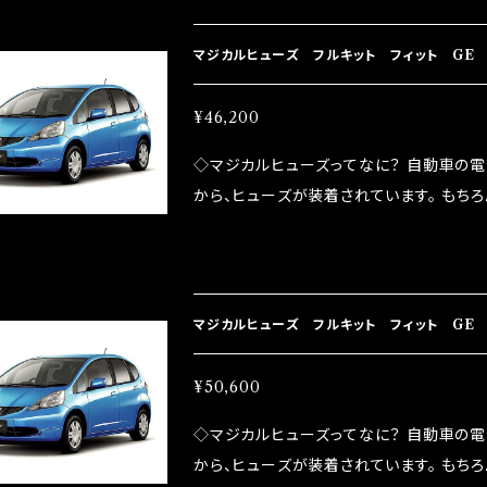
プレートが接触するがゆえ、接触抵抗がある。
善したヒューズが、マジカルヒューズになり
マジカルヒューズ フルキット フィット GE 
防止効果・接触抵抗低減効果により、このよ
ドリング安定化（静粛性UP） ・ターボ車の
¥46,200
向上 ・ヘッドランプの光量UP ・燃費向上
◇マジカルヒューズってなに？ 自動車の
ポーツシーンでの実証実験の上、 製品化を
から、ヒューズが装着されています。 もち
路への電力供給を行っています。 しかし、ヒューズ
るため、配線と比較し抵抗が大きい。 2.金
プレートが接触するがゆえ、接触抵抗がある。
善したヒューズが、マジカルヒューズになり
マジカルヒューズ フルキット フィット GE 
防止効果・接触抵抗低減効果により、このよ
ドリング安定化（静粛性UP） ・ターボ車の
ヒータ MFHF629 46個
¥50,600
向上 ・ヘッドランプの光量UP ・燃費向上
◇マジカルヒューズってなに？ 自動車の
ポーツシーンでの実証実験の上、 製品化を
から、ヒューズが装着されています。 もち