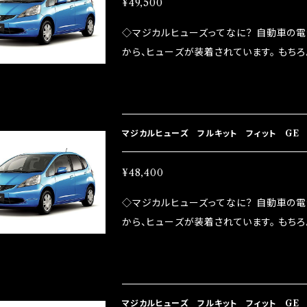
ヒータ MFHF625 45個
¥49,500
向上 ・ヘッドランプの光量UP ・燃費向上
◇マジカルヒューズってなに？ 自動車の
ポーツシーンでの実証実験の上、 製品化を
から、ヒューズが装着されています。 もち
路への電力供給を行っています。 しかし、ヒューズ
るため、配線と比較し抵抗が大きい。 2.金
プレートが接触するがゆえ、接触抵抗がある。
善したヒューズが、マジカルヒューズになり
マジカルヒューズ フルキット フィット GE 
防止効果・接触抵抗低減効果により、このよ
ドリング安定化（静粛性UP） ・ターボ車の
44個
¥48,400
向上 ・ヘッドランプの光量UP ・燃費向上
◇マジカルヒューズってなに？ 自動車の
ポーツシーンでの実証実験の上、 製品化を
から、ヒューズが装着されています。 もち
路への電力供給を行っています。 しかし、ヒューズ
るため、配線と比較し抵抗が大きい。 2.金
プレートが接触するがゆえ、接触抵抗がある。
善したヒューズが、マジカルヒューズになり
マジカルヒューズ フルキット フィット GE 