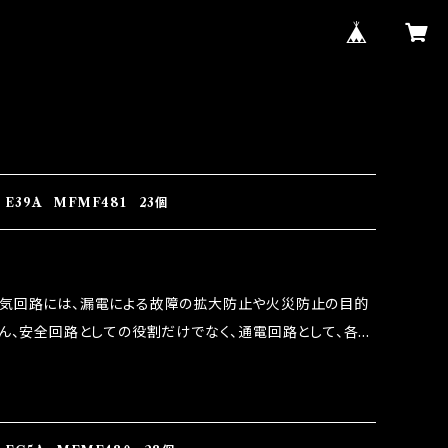
E39A MFMF481 23個
電気回路には、漏電による故障の拡大防止や火災防止の目的
ろん、安全回路としての役割だけでなく、通電回路として、各回
には拭い去れない欠点があります。 1.溶接回路であ
属部分が露出している為、空気中に漏電してしまう。 3.金属
 この3点です。 1は、取り去る事は出来ませんが、2・3を改
ます。 ◇マジカルヒューズの効果 マジカルヒューズは放電