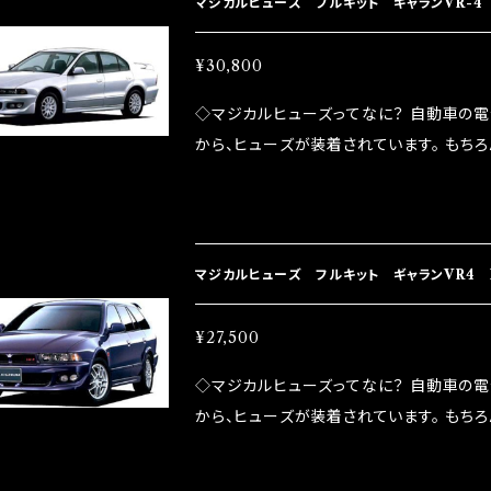
マジカルヒューズ フルキット ギャランVR-4 
防止効果・接触抵抗低減効果により、このよ
ドリング安定化（静粛性UP） ・ターボ車の
¥30,800
向上 ・ヘッドランプの光量UP ・燃費向上
◇マジカルヒューズってなに？ 自動車の
ポーツシーンでの実証実験の上、 製品化を
から、ヒューズが装着されています。 もち
路への電力供給を行っています。 しかし、ヒューズ
るため、配線と比較し抵抗が大きい。 2.金
プレートが接触するがゆえ、接触抵抗がある。
善したヒューズが、マジカルヒューズになり
マジカルヒューズ フルキット ギャランVR4 
防止効果・接触抵抗低減効果により、このよ
ドリング安定化（静粛性UP） ・ターボ車の
¥27,500
向上 ・ヘッドランプの光量UP ・燃費向上
◇マジカルヒューズってなに？ 自動車の
ポーツシーンでの実証実験の上、 製品化を
から、ヒューズが装着されています。 もち
路への電力供給を行っています。 しかし、ヒューズ
るため、配線と比較し抵抗が大きい。 2.金