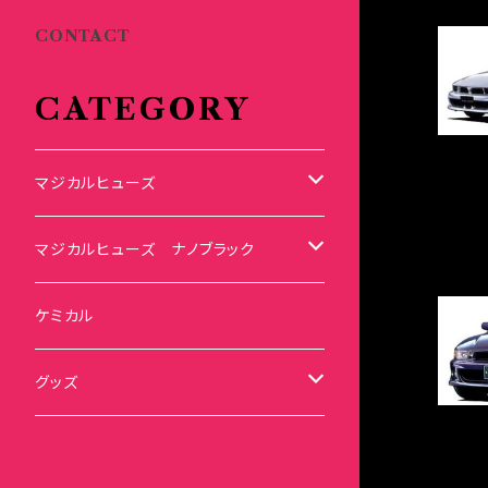
CONTACT
CATEGORY
マジカルヒューズ
スズキ
マジカルヒューズ ナノブラック
KEI
スバル
スズキ ブラック
ケミカル
アルト
BRZ
KEI
ダイハツ
スバル ブラック
グッズ
アルトエコ
R2
アルト
MAX
BRZ
トヨタ
ダイハツ ブラック
マジカルヒューズ