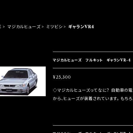
E
マジカルヒューズ
ミツビシ
ギャランVR4
EM LIST
マジカルヒューズ フルキット ギャランVR-4 
¥25,300
◇マジカルヒューズってなに？ 自動車の
から、ヒューズが装着されています。 もち
路への電力供給を行っています。 しかし、ヒューズ
るため、配線と比較し抵抗が大きい。 2.金
プレートが接触するがゆえ、接触抵抗がある。
善したヒューズが、マジカルヒューズになり