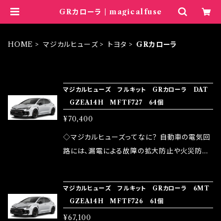
GRカローラ | magicalfuse
HOME
マジカルヒューズ
トヨタ
GRカローラ
ITEM LIST
マジカルヒューズ フルキット GRカローラ DAT
GZEA14H MFTF727 64個
¥70,400
◇マジカルヒューズってなに？ 自動車の電気回
路には、漏電による故障の拡大防止や火災防止
の目的から、ヒューズが装着されています。 もち
ろん、安全回路としての役割だけでなく、通電回
マジカルヒューズ フルキット GRカローラ 6MT
路として、各回路への電力供給を行っています。
GZEA14H MFTF726 61個
しかし、ヒューズには拭い去れない欠点があり
¥67,100
ます。 1.溶接回路であるため、配線と比較し抵抗