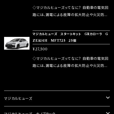
が大きい。 2.金属部分が露出している為、空気
◇マジカルヒューズってなに？ 自動車の電気回
中に漏電してしまう。 3.金属プレートが接触する
路には、漏電による故障の拡大防止や火災防止
がゆえ、接触抵抗がある。 この3点です。 1は、取
の目的から、ヒューズが装着されています。 もち
り去る事は出来ませんが、2・3を改善したヒュー
ろん、安全回路としての役割だけでなく、通電回
マジカルヒューズ スタートキット GRカローラ G
ズが、マジカルヒューズになります。 ◇マジカル
路として、各回路への電力供給を行っています。
ZEA14H MFT725 25個
ヒューズの効果 マジカルヒューズは放電防止効
しかし、ヒューズには拭い去れない欠点があり
¥27,500
果・接触抵抗低減効果により、このような効果を
ます。 1.溶接回路であるため、配線と比較し抵抗
発揮します。 ・アクセルレスポンスの向上 ・アイ
が大きい。 2.金属部分が露出している為、空気
◇マジカルヒューズってなに？ 自動車の電気回
ドリング安定化（静粛性UP） ・ターボ車のターボ
中に漏電してしまう。 3.金属プレートが接触する
路には、漏電による故障の拡大防止や火災防止
ラグ改善 ・低速からのトルクアップ ・オーディオ
がゆえ、接触抵抗がある。 この3点です。 1は、取
の目的から、ヒューズが装着されています。 もち
の音質向上 ・ヘッドランプの光量UP ・燃費向上
り去る事は出来ませんが、2・3を改善したヒュー
ろん、安全回路としての役割だけでなく、通電回
CATEGORY
など、これらの効果は、タウンユースだけでなく、
ズが、マジカルヒューズになります。 ◇マジカル
路として、各回路への電力供給を行っています。
モータースポーツシーンでの実証実験の上、 製
ヒューズの効果 マジカルヒューズは放電防止効
しかし、ヒューズには拭い去れない欠点があり
マジカルヒューズ
品化を果たしております。
果・接触抵抗低減効果により、このような効果を
ます。 1.溶接回路であるため、配線と比較し抵抗
発揮します。 ・アクセルレスポンスの向上 ・アイ
が大きい。 2.金属部分が露出している為、空気
スズキ