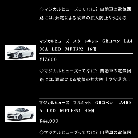
が大きい。 2.金属部分が露出している為、空気
◇マジカルヒューズってなに？ 自動車の電気回
中に漏電してしまう。 3.金属プレートが接触する
路には、漏電による故障の拡大防止や火災防止
がゆえ、接触抵抗がある。 この3点です。 1は、取
の目的から、ヒューズが装着されています。 もち
り去る事は出来ませんが、2・3を改善したヒュー
ろん、安全回路としての役割だけでなく、通電回
マジカルヒューズ スタートキット GRコペン LA4
ズが、マジカルヒューズになります。 ◇マジカル
路として、各回路への電力供給を行っています。
00A LED MFT392 16個
ヒューズの効果 マジカルヒューズは放電防止効
しかし、ヒューズには拭い去れない欠点があり
¥17,600
果・接触抵抗低減効果により、このような効果を
ます。 1.溶接回路であるため、配線と比較し抵抗
発揮します。 ・アクセルレスポンスの向上 ・アイ
が大きい。 2.金属部分が露出している為、空気
◇マジカルヒューズってなに？ 自動車の電気回
ドリング安定化（静粛性UP） ・ターボ車のターボ
中に漏電してしまう。 3.金属プレートが接触する
路には、漏電による故障の拡大防止や火災防止
ラグ改善 ・低速からのトルクアップ ・オーディオ
がゆえ、接触抵抗がある。 この3点です。 1は、取
の目的から、ヒューズが装着されています。 もち
の音質向上 ・ヘッドランプの光量UP ・燃費向上
り去る事は出来ませんが、2・3を改善したヒュー
ろん、安全回路としての役割だけでなく、通電回
など、これらの効果は、タウンユースだけでなく、
マジカルヒューズ フルキット GRコペン LA400
ズが、マジカルヒューズになります。 ◇マジカル
路として、各回路への電力供給を行っています。
A LED MFTF391 40個
モータースポーツシーンでの実証実験の上、 製
ヒューズの効果 マジカルヒューズは放電防止効
しかし、ヒューズには拭い去れない欠点があり
品化を果たしております。
¥44,000
果・接触抵抗低減効果により、このような効果を
ます。 1.溶接回路であるため、配線と比較し抵抗
発揮します。 ・アクセルレスポンスの向上 ・アイ
が大きい。 2.金属部分が露出している為、空気
◇マジカルヒューズってなに？ 自動車の電気回