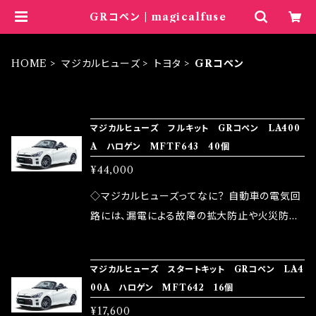
GRコペン | magicalfuse
HOME
マジカルヒューズ
トヨタ
GRコペン
ITEM LIST
マジカルヒューズ フルキット GRコペン LA400
A ハロゲン MFTF643 40個
¥44,000
◇マジカルヒューズってなに？ 自動車の電気回
路には、漏電による故障の拡大防止や火災防止
の目的から、ヒューズが装着されています。 もち
ろん、安全回路としての役割だけでなく、通電回
マジカルヒューズ スタートキット GRコペン LA4
路として、各回路への電力供給を行っています。
00A ハロゲン MFT642 16個
しかし、ヒューズには拭い去れない欠点があり
¥17,600
ます。 1.溶接回路であるため、配線と比較し抵抗