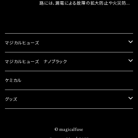
ドリング安定化（静粛性UP） ・ターボ車のターボ
中に漏電してしまう。 3.金属プレートが接触する
路には、漏電による故障の拡大防止や火災防止
ラグ改善 ・低速からのトルクアップ ・オーディオ
がゆえ、接触抵抗がある。 この3点です。 1は、取
の目的から、ヒューズが装着されています。 もち
の音質向上 ・ヘッドランプの光量UP ・燃費向上
り去る事は出来ませんが、2・3を改善したヒュー
ろん、安全回路としての役割だけでなく、通電回
CATEGORY
など、これらの効果は、タウンユースだけでなく、
ズが、マジカルヒューズになります。 ◇マジカル
路として、各回路への電力供給を行っています。
モータースポーツシーンでの実証実験の上、 製
ヒューズの効果 マジカルヒューズは放電防止効
しかし、ヒューズには拭い去れない欠点があり
マジカルヒューズ
品化を果たしております。
果・接触抵抗低減効果により、このような効果を
ます。 1.溶接回路であるため、配線と比較し抵抗
発揮します。 ・アクセルレスポンスの向上 ・アイ
が大きい。 2.金属部分が露出している為、空気
スズキ
マジカルヒューズ ナノブラック
ドリング安定化（静粛性UP） ・ターボ車のターボ
中に漏電してしまう。 3.金属プレートが接触する
ラグ改善 ・低速からのトルクアップ ・オーディオ
がゆえ、接触抵抗がある。 この3点です。 1は、取
KEI
の音質向上 ・ヘッドランプの光量UP ・燃費向上
スバル
スズキ ブラック
ケミカル
り去る事は出来ませんが、2・3を改善したヒュー
など、これらの効果は、タウンユースだけでなく、
ズが、マジカルヒューズになります。 ◇マジカル
モータースポーツシーンでの実証実験の上、 製
アルト
ヒューズの効果 マジカルヒューズは放電防止効
BRZ
KEI
ダイハツ
スバル ブラック
グッズ
品化を果たしております。
果・接触抵抗低減効果により、このような効果を
アルトエコ
発揮します。 ・アクセルレスポンスの向上 ・アイ
R2
アルト
MAX
BRZ
トヨタ
ダイハツ ブラック
マジカルヒューズ
ドリング安定化（静粛性UP） ・ターボ車のターボ
© magicalfuse
エスクード
ラグ改善 ・低速からのトルクアップ ・オーディオ
S4
アルトエコ
MOVE
R2
86
MAX
ニッサン
トヨタ ブラック
トムススピリット