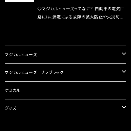
が大きい。 2.金属部分が露出している為、空気
◇マジカルヒューズってなに？ 自動車の電気回
中に漏電してしまう。 3.金属プレートが接触する
路には、漏電による故障の拡大防止や火災防止
がゆえ、接触抵抗がある。 この3点です。 1は、取
の目的から、ヒューズが装着されています。 もち
り去る事は出来ませんが、2・3を改善したヒュー
ろん、安全回路としての役割だけでなく、通電回
CATEGORY
ズが、マジカルヒューズになります。 ◇マジカル
路として、各回路への電力供給を行っています。
ヒューズの効果 マジカルヒューズは放電防止効
しかし、ヒューズには拭い去れない欠点があり
マジカルヒューズ
果・接触抵抗低減効果により、このような効果を
ます。 1.溶接回路であるため、配線と比較し抵抗
発揮します。 ・アクセルレスポンスの向上 ・アイ
が大きい。 2.金属部分が露出している為、空気
スズキ
マジカルヒューズ ナノブラック
ドリング安定化（静粛性UP） ・ターボ車のターボ
中に漏電してしまう。 3.金属プレートが接触する
ラグ改善 ・低速からのトルクアップ ・オーディオ
がゆえ、接触抵抗がある。 この3点です。 1は、取
KEI
の音質向上 ・ヘッドランプの光量UP ・燃費向上
スバル
スズキ ブラック
ケミカル
り去る事は出来ませんが、2・3を改善したヒュー
など、これらの効果は、タウンユースだけでなく、
ズが、マジカルヒューズになります。 ◇マジカル
モータースポーツシーンでの実証実験の上、 製
アルト
ヒューズの効果 マジカルヒューズは放電防止効
BRZ
KEI
ダイハツ
スバル ブラック
グッズ
品化を果たしております。
果・接触抵抗低減効果により、このような効果を
アルトエコ
発揮します。 ・アクセルレスポンスの向上 ・アイ
R2
アルト
MAX
BRZ
トヨタ
ダイハツ ブラック
マジカルヒューズ