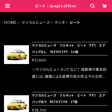
ビート | magicalfuse
HOME
マジカルヒューズ
ホンダ
ビート
ITEM LIST
マジカルヒューズ フルキット ビート PP1 エア
バッグなし MFHF199 16個
¥17,600
◇マジカルヒューズってなに？ 自動車の電気回
路には、漏電による故障の拡大防止や火災防止
の目的から、ヒューズが装着されています。 もち
ろん、安全回路としての役割だけでなく、通電回
マジカルヒューズ フルキット ビート PP1 エア
路として、各回路への電力供給を行っています。
バッグあり MFHF198 17個
しかし、ヒューズには拭い去れない欠点があり
¥18,700
ます。 1.溶接回路であるため、配線と比較し抵抗