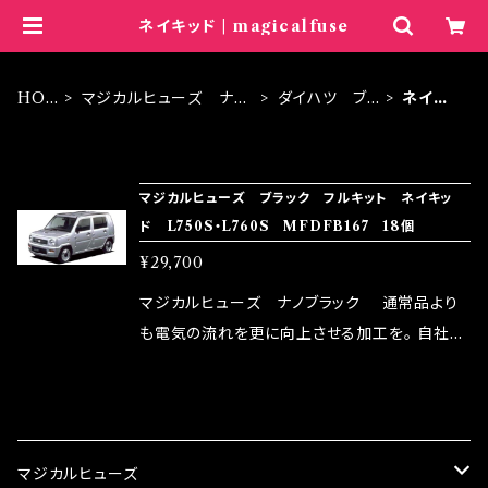
ネイキッド | magicalfuse
HO
マジカルヒューズ ナノ
ダイハツ ブ
ネイキ
ME
ブラック
ラック
ッド
ITEM LIST
マジカルヒューズ ブラック フルキット ネイキッ
ド L750S・L760S MFDFB167 18個
¥29,700
マジカルヒューズ ナノブラック 通常品より
も電気の流れを更に向上させる加工を。 自社比
較で車種により通常品よりも１５～３０％程性能
向上。 更なる体感や数字を求める方にはオスス
CATEGORY
メ！ レーシングドライバーMAX織戸選手がテス
ターとなり吟味し時間を掛けて検証し、これは
マジカルヒューズ
体感出来て面白く、車には必ずプラスになりデメ