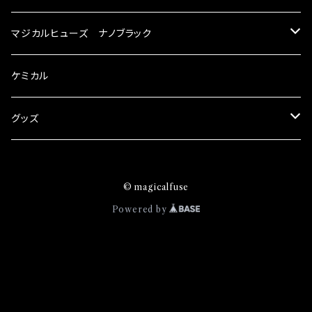
リットが無い。と。 コラボ開発製品です。 購入先
スズキ
マジカルヒューズ ナノブラック
はこちらのマジカルヒューズ直販サイトと横浜に
織戸学さんが経営のお店MAX ORIDO RACI
KEI
スバル
スズキ ブラック
ケミカル
NG（http://maxorido.com/car-parts/86-b
rz）の2店舗の専売品になりますので宜しくお願
アルト
い致します。
BRZ
KEI
ダイハツ
スバル ブラック
グッズ
アルトエコ
R2
アルト
MAX
BRZ
トヨタ
ダイハツ ブラック
マジカルヒューズ
© magicalfuse
エスクード
S4
アルトエコ
MOVE
R2
86
MAX
ニッサン
トヨタ ブラック
トムススピリット
Powered by
エブリィ
WRX
エスクード
YRV
S4
90系3兄弟
MOVE
GT-R
86
ホンダ
ニッサン ブラック
カプチーノ
XV
エブリィ
アトレー
WRX
100系グランデ3兄弟
YRV
エクストレイル
90系3兄弟
CR-V
GT-R
マツダ
ホンダ ブラック
キャリイ