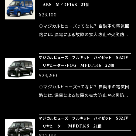
ABS MFDF168 21個
モータースポーツシーンでの実証実験の上、 製
ヒューズの効果 マジカルヒューズは放電防止効
しかし、ヒューズには拭い去れない欠点があり
品化を果たしております。
¥23,100
果・接触抵抗低減効果により、このような効果を
ます。 1.溶接回路であるため、配線と比較し抵抗
発揮します。 ・アクセルレスポンスの向上 ・アイ
が大きい。 2.金属部分が露出している為、空気
◇マジカルヒューズってなに？ 自動車の電気回
ドリング安定化（静粛性UP） ・ターボ車のターボ
中に漏電してしまう。 3.金属プレートが接触する
路には、漏電による故障の拡大防止や火災防止
ラグ改善 ・低速からのトルクアップ ・オーディオ
がゆえ、接触抵抗がある。 この3点です。 1は、取
の目的から、ヒューズが装着されています。 もち
の音質向上 ・ヘッドランプの光量UP ・燃費向上
り去る事は出来ませんが、2・3を改善したヒュー
ろん、安全回路としての役割だけでなく、通電回
など、これらの効果は、タウンユースだけでなく、
マジカルヒューズ フルキット ハイゼット S321V
ズが、マジカルヒューズになります。 ◇マジカル
路として、各回路への電力供給を行っています。
リヤヒーター・FOG MFDF166 22個
モータースポーツシーンでの実証実験の上、 製
ヒューズの効果 マジカルヒューズは放電防止効
しかし、ヒューズには拭い去れない欠点があり
品化を果たしております。
¥24,200
果・接触抵抗低減効果により、このような効果を
ます。 1.溶接回路であるため、配線と比較し抵抗
発揮します。 ・アクセルレスポンスの向上 ・アイ
が大きい。 2.金属部分が露出している為、空気
◇マジカルヒューズってなに？ 自動車の電気回
ドリング安定化（静粛性UP） ・ターボ車のターボ
中に漏電してしまう。 3.金属プレートが接触する
路には、漏電による故障の拡大防止や火災防止
ラグ改善 ・低速からのトルクアップ ・オーディオ
がゆえ、接触抵抗がある。 この3点です。 1は、取
の目的から、ヒューズが装着されています。 もち
の音質向上 ・ヘッドランプの光量UP ・燃費向上
り去る事は出来ませんが、2・3を改善したヒュー
ろん、安全回路としての役割だけでなく、通電回
など、これらの効果は、タウンユースだけでなく、
マジカルヒューズ フルキット ハイゼット S321V
ズが、マジカルヒューズになります。 ◇マジカル
路として、各回路への電力供給を行っています。
リヤヒーター MFDF165 21個
モータースポーツシーンでの実証実験の上、 製
ヒューズの効果 マジカルヒューズは放電防止効
しかし、ヒューズには拭い去れない欠点があり
品化を果たしております。