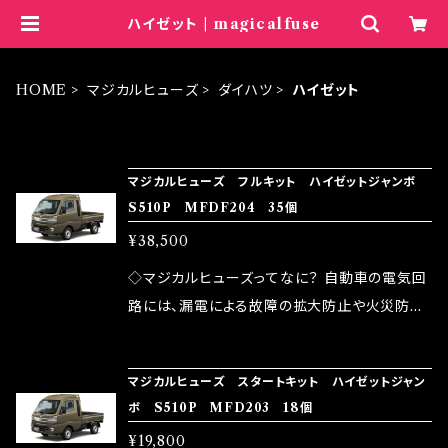
ハイゼット | magicalfuse
HOME
マジカルヒューズ
ダイハツ
ハイゼット
ITEM LIST
マジカルヒューズ フルキット ハイゼットジャンボ
S510P MFDF204 35個
¥38,500
◇マジカルヒューズってなに？ 自動車の電気回
路には、漏電による故障の拡大防止や火災防止
の目的から、ヒューズが装着されています。 もち
ろん、安全回路としての役割だけでなく、通電回
マジカルヒューズ スタートキット ハイゼットジャン
路として、各回路への電力供給を行っています。
ボ S510P MFD203 18個
しかし、ヒューズには拭い去れない欠点があり
¥19,800
ます。 1.溶接回路であるため、配線と比較し抵抗