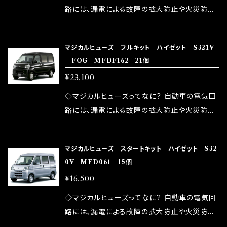
ドリング安定化（静粛性UP） ・ターボ車のターボ
中に漏電してしまう。 3.金属プレートが接触する
路には、漏電による故障の拡大防止や火災防止
ラグ改善 ・低速からのトルクアップ ・オーディオ
がゆえ、接触抵抗がある。 この3点です。 1は、取
の目的から、ヒューズが装着されています。 もち
の音質向上 ・ヘッドランプの光量UP ・燃費向上
り去る事は出来ませんが、2・3を改善したヒュー
ろん、安全回路としての役割だけでなく、通電回
など、これらの効果は、タウンユースだけでなく、
マジカルヒューズ フルキット ハイゼット S321V
ズが、マジカルヒューズになります。 ◇マジカル
路として、各回路への電力供給を行っています。
FOG MFDF162 21個
モータースポーツシーンでの実証実験の上、 製
ヒューズの効果 マジカルヒューズは放電防止効
しかし、ヒューズには拭い去れない欠点があり
品化を果たしております。
¥23,100
果・接触抵抗低減効果により、このような効果を
ます。 1.溶接回路であるため、配線と比較し抵抗
発揮します。 ・アクセルレスポンスの向上 ・アイ
が大きい。 2.金属部分が露出している為、空気
◇マジカルヒューズってなに？ 自動車の電気回
ドリング安定化（静粛性UP） ・ターボ車のターボ
中に漏電してしまう。 3.金属プレートが接触する
路には、漏電による故障の拡大防止や火災防止
ラグ改善 ・低速からのトルクアップ ・オーディオ
がゆえ、接触抵抗がある。 この3点です。 1は、取
の目的から、ヒューズが装着されています。 もち
の音質向上 ・ヘッドランプの光量UP ・燃費向上
り去る事は出来ませんが、2・3を改善したヒュー
ろん、安全回路としての役割だけでなく、通電回
など、これらの効果は、タウンユースだけでなく、
マジカルヒューズ スタートキット ハイゼット S32
ズが、マジカルヒューズになります。 ◇マジカル
路として、各回路への電力供給を行っています。
0V MFD061 15個
モータースポーツシーンでの実証実験の上、 製
ヒューズの効果 マジカルヒューズは放電防止効
しかし、ヒューズには拭い去れない欠点があり
品化を果たしております。
¥16,500
果・接触抵抗低減効果により、このような効果を
ます。 1.溶接回路であるため、配線と比較し抵抗
発揮します。 ・アクセルレスポンスの向上 ・アイ
が大きい。 2.金属部分が露出している為、空気
◇マジカルヒューズってなに？ 自動車の電気回
ドリング安定化（静粛性UP） ・ターボ車のターボ
中に漏電してしまう。 3.金属プレートが接触する
路には、漏電による故障の拡大防止や火災防止
ラグ改善 ・低速からのトルクアップ ・オーディオ
がゆえ、接触抵抗がある。 この3点です。 1は、取
の目的から、ヒューズが装着されています。 もち