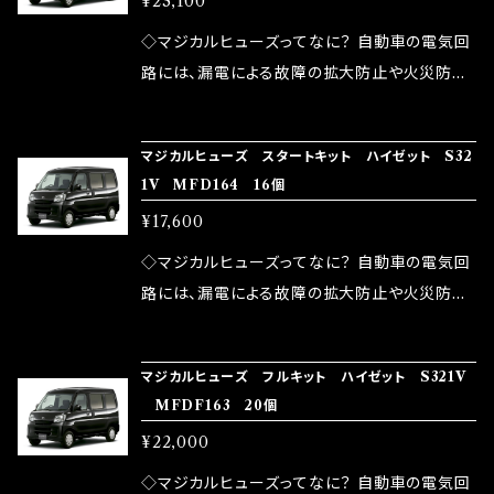
¥23,100
果・接触抵抗低減効果により、このような効果を
ます。 1.溶接回路であるため、配線と比較し抵抗
発揮します。 ・アクセルレスポンスの向上 ・アイ
が大きい。 2.金属部分が露出している為、空気
◇マジカルヒューズってなに？ 自動車の電気回
ドリング安定化（静粛性UP） ・ターボ車のターボ
中に漏電してしまう。 3.金属プレートが接触する
路には、漏電による故障の拡大防止や火災防止
ラグ改善 ・低速からのトルクアップ ・オーディオ
がゆえ、接触抵抗がある。 この3点です。 1は、取
の目的から、ヒューズが装着されています。 もち
の音質向上 ・ヘッドランプの光量UP ・燃費向上
り去る事は出来ませんが、2・3を改善したヒュー
ろん、安全回路としての役割だけでなく、通電回
など、これらの効果は、タウンユースだけでなく、
マジカルヒューズ スタートキット ハイゼット S32
ズが、マジカルヒューズになります。 ◇マジカル
路として、各回路への電力供給を行っています。
1V MFD164 16個
モータースポーツシーンでの実証実験の上、 製
ヒューズの効果 マジカルヒューズは放電防止効
しかし、ヒューズには拭い去れない欠点があり
品化を果たしております。
¥17,600
果・接触抵抗低減効果により、このような効果を
ます。 1.溶接回路であるため、配線と比較し抵抗
発揮します。 ・アクセルレスポンスの向上 ・アイ
が大きい。 2.金属部分が露出している為、空気
◇マジカルヒューズってなに？ 自動車の電気回
ドリング安定化（静粛性UP） ・ターボ車のターボ
中に漏電してしまう。 3.金属プレートが接触する
路には、漏電による故障の拡大防止や火災防止
ラグ改善 ・低速からのトルクアップ ・オーディオ
がゆえ、接触抵抗がある。 この3点です。 1は、取
の目的から、ヒューズが装着されています。 もち
の音質向上 ・ヘッドランプの光量UP ・燃費向上
り去る事は出来ませんが、2・3を改善したヒュー
ろん、安全回路としての役割だけでなく、通電回
など、これらの効果は、タウンユースだけでなく、
マジカルヒューズ フルキット ハイゼット S321V
ズが、マジカルヒューズになります。 ◇マジカル
路として、各回路への電力供給を行っています。
MFDF163 20個
モータースポーツシーンでの実証実験の上、 製
ヒューズの効果 マジカルヒューズは放電防止効
しかし、ヒューズには拭い去れない欠点があり
品化を果たしております。
¥22,000
果・接触抵抗低減効果により、このような効果を
ます。 1.溶接回路であるため、配線と比較し抵抗
発揮します。 ・アクセルレスポンスの向上 ・アイ
が大きい。 2.金属部分が露出している為、空気
◇マジカルヒューズってなに？ 自動車の電気回