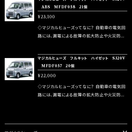
ズが、マジカルヒューズになります。 ◇マジカル
路として、各回路への電力供給を行っています。
ABS MFDF058 21個
モータースポーツシーンでの実証実験の上、 製
ヒューズの効果 マジカルヒューズは放電防止効
しかし、ヒューズには拭い去れない欠点があり
品化を果たしております。
¥23,100
果・接触抵抗低減効果により、このような効果を
ます。 1.溶接回路であるため、配線と比較し抵抗
発揮します。 ・アクセルレスポンスの向上 ・アイ
が大きい。 2.金属部分が露出している為、空気
◇マジカルヒューズってなに？ 自動車の電気回
ドリング安定化（静粛性UP） ・ターボ車のターボ
中に漏電してしまう。 3.金属プレートが接触する
路には、漏電による故障の拡大防止や火災防止
ラグ改善 ・低速からのトルクアップ ・オーディオ
がゆえ、接触抵抗がある。 この3点です。 1は、取
の目的から、ヒューズが装着されています。 もち
の音質向上 ・ヘッドランプの光量UP ・燃費向上
り去る事は出来ませんが、2・3を改善したヒュー
ろん、安全回路としての役割だけでなく、通電回
など、これらの効果は、タウンユースだけでなく、
マジカルヒューズ フルキット ハイゼット S320V
ズが、マジカルヒューズになります。 ◇マジカル
路として、各回路への電力供給を行っています。
MFDF057 20個
モータースポーツシーンでの実証実験の上、 製
ヒューズの効果 マジカルヒューズは放電防止効
しかし、ヒューズには拭い去れない欠点があり
品化を果たしております。
¥22,000
果・接触抵抗低減効果により、このような効果を
ます。 1.溶接回路であるため、配線と比較し抵抗
発揮します。 ・アクセルレスポンスの向上 ・アイ
が大きい。 2.金属部分が露出している為、空気
◇マジカルヒューズってなに？ 自動車の電気回
ドリング安定化（静粛性UP） ・ターボ車のターボ
中に漏電してしまう。 3.金属プレートが接触する
路には、漏電による故障の拡大防止や火災防止
ラグ改善 ・低速からのトルクアップ ・オーディオ
がゆえ、接触抵抗がある。 この3点です。 1は、取
の目的から、ヒューズが装着されています。 もち
の音質向上 ・ヘッドランプの光量UP ・燃費向上
り去る事は出来ませんが、2・3を改善したヒュー
ろん、安全回路としての役割だけでなく、通電回
CATEGORY
など、これらの効果は、タウンユースだけでなく、
ズが、マジカルヒューズになります。 ◇マジカル
路として、各回路への電力供給を行っています。
モータースポーツシーンでの実証実験の上、 製
ヒューズの効果 マジカルヒューズは放電防止効
しかし、ヒューズには拭い去れない欠点があり