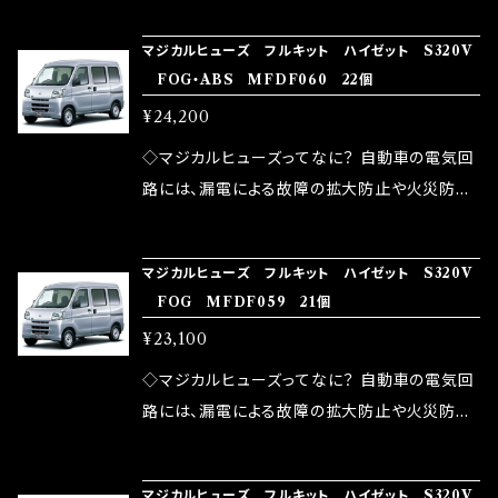
の音質向上 ・ヘッドランプの光量UP ・燃費向上
り去る事は出来ませんが、2・3を改善したヒュー
ろん、安全回路としての役割だけでなく、通電回
など、これらの効果は、タウンユースだけでなく、
マジカルヒューズ フルキット ハイゼット S320V
ズが、マジカルヒューズになります。 ◇マジカル
路として、各回路への電力供給を行っています。
FOG・ABS MFDF060 22個
モータースポーツシーンでの実証実験の上、 製
ヒューズの効果 マジカルヒューズは放電防止効
しかし、ヒューズには拭い去れない欠点があり
品化を果たしております。
¥24,200
果・接触抵抗低減効果により、このような効果を
ます。 1.溶接回路であるため、配線と比較し抵抗
発揮します。 ・アクセルレスポンスの向上 ・アイ
が大きい。 2.金属部分が露出している為、空気
◇マジカルヒューズってなに？ 自動車の電気回
ドリング安定化（静粛性UP） ・ターボ車のターボ
中に漏電してしまう。 3.金属プレートが接触する
路には、漏電による故障の拡大防止や火災防止
ラグ改善 ・低速からのトルクアップ ・オーディオ
がゆえ、接触抵抗がある。 この3点です。 1は、取
の目的から、ヒューズが装着されています。 もち
の音質向上 ・ヘッドランプの光量UP ・燃費向上
り去る事は出来ませんが、2・3を改善したヒュー
ろん、安全回路としての役割だけでなく、通電回
など、これらの効果は、タウンユースだけでなく、
マジカルヒューズ フルキット ハイゼット S320V
ズが、マジカルヒューズになります。 ◇マジカル
路として、各回路への電力供給を行っています。
FOG MFDF059 21個
モータースポーツシーンでの実証実験の上、 製
ヒューズの効果 マジカルヒューズは放電防止効
しかし、ヒューズには拭い去れない欠点があり
品化を果たしております。
¥23,100
果・接触抵抗低減効果により、このような効果を
ます。 1.溶接回路であるため、配線と比較し抵抗
発揮します。 ・アクセルレスポンスの向上 ・アイ
が大きい。 2.金属部分が露出している為、空気
◇マジカルヒューズってなに？ 自動車の電気回
ドリング安定化（静粛性UP） ・ターボ車のターボ
中に漏電してしまう。 3.金属プレートが接触する
路には、漏電による故障の拡大防止や火災防止
ラグ改善 ・低速からのトルクアップ ・オーディオ
がゆえ、接触抵抗がある。 この3点です。 1は、取
の目的から、ヒューズが装着されています。 もち
の音質向上 ・ヘッドランプの光量UP ・燃費向上
り去る事は出来ませんが、2・3を改善したヒュー
ろん、安全回路としての役割だけでなく、通電回
など、これらの効果は、タウンユースだけでなく、
マジカルヒューズ フルキット ハイゼット S320V