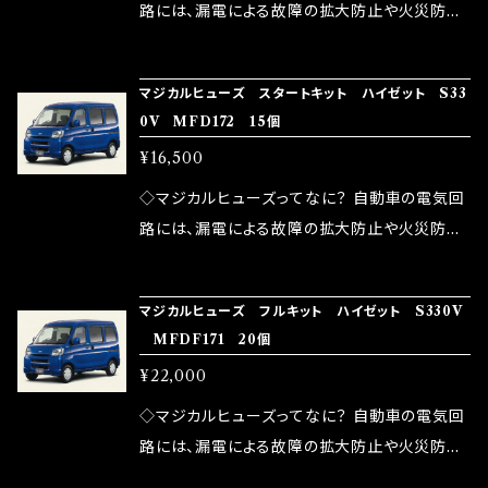
ドリング安定化（静粛性UP） ・ターボ車のターボ
中に漏電してしまう。 3.金属プレートが接触する
路には、漏電による故障の拡大防止や火災防止
ラグ改善 ・低速からのトルクアップ ・オーディオ
がゆえ、接触抵抗がある。 この3点です。 1は、取
の目的から、ヒューズが装着されています。 もち
の音質向上 ・ヘッドランプの光量UP ・燃費向上
り去る事は出来ませんが、2・3を改善したヒュー
ろん、安全回路としての役割だけでなく、通電回
など、これらの効果は、タウンユースだけでなく、
マジカルヒューズ スタートキット ハイゼット S33
ズが、マジカルヒューズになります。 ◇マジカル
路として、各回路への電力供給を行っています。
0V MFD172 15個
モータースポーツシーンでの実証実験の上、 製
ヒューズの効果 マジカルヒューズは放電防止効
しかし、ヒューズには拭い去れない欠点があり
品化を果たしております。
¥16,500
果・接触抵抗低減効果により、このような効果を
ます。 1.溶接回路であるため、配線と比較し抵抗
発揮します。 ・アクセルレスポンスの向上 ・アイ
が大きい。 2.金属部分が露出している為、空気
◇マジカルヒューズってなに？ 自動車の電気回
ドリング安定化（静粛性UP） ・ターボ車のターボ
中に漏電してしまう。 3.金属プレートが接触する
路には、漏電による故障の拡大防止や火災防止
ラグ改善 ・低速からのトルクアップ ・オーディオ
がゆえ、接触抵抗がある。 この3点です。 1は、取
の目的から、ヒューズが装着されています。 もち
の音質向上 ・ヘッドランプの光量UP ・燃費向上
り去る事は出来ませんが、2・3を改善したヒュー
ろん、安全回路としての役割だけでなく、通電回
など、これらの効果は、タウンユースだけでなく、
マジカルヒューズ フルキット ハイゼット S330V
ズが、マジカルヒューズになります。 ◇マジカル
路として、各回路への電力供給を行っています。
MFDF171 20個
モータースポーツシーンでの実証実験の上、 製
ヒューズの効果 マジカルヒューズは放電防止効
しかし、ヒューズには拭い去れない欠点があり
品化を果たしております。
¥22,000
果・接触抵抗低減効果により、このような効果を
ます。 1.溶接回路であるため、配線と比較し抵抗
発揮します。 ・アクセルレスポンスの向上 ・アイ
が大きい。 2.金属部分が露出している為、空気
◇マジカルヒューズってなに？ 自動車の電気回
ドリング安定化（静粛性UP） ・ターボ車のターボ
中に漏電してしまう。 3.金属プレートが接触する
路には、漏電による故障の拡大防止や火災防止
ラグ改善 ・低速からのトルクアップ ・オーディオ
がゆえ、接触抵抗がある。 この3点です。 1は、取
の目的から、ヒューズが装着されています。 もち