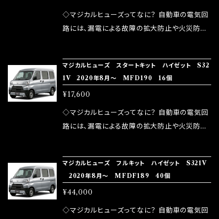
が大きい。 2.金属部分が露出している為、空気
◇マジカルヒューズってなに？ 自動車の電気回
中に漏電してしまう。 3.金属プレートが接触する
路には、漏電による故障の拡大防止や火災防止
がゆえ、接触抵抗がある。 この3点です。 1は、取
の目的から、ヒューズが装着されています。 もち
り去る事は出来ませんが、2・3を改善したヒュー
ろん、安全回路としての役割だけでなく、通電回
マジカルヒューズ スタートキット ハイゼット S32
ズが、マジカルヒューズになります。 ◇マジカル
路として、各回路への電力供給を行っています。
1V 2020年8月～ MFD190 16個
ヒューズの効果 マジカルヒューズは放電防止効
しかし、ヒューズには拭い去れない欠点があり
¥17,600
果・接触抵抗低減効果により、このような効果を
ます。 1.溶接回路であるため、配線と比較し抵抗
発揮します。 ・アクセルレスポンスの向上 ・アイ
が大きい。 2.金属部分が露出している為、空気
◇マジカルヒューズってなに？ 自動車の電気回
ドリング安定化（静粛性UP） ・ターボ車のターボ
中に漏電してしまう。 3.金属プレートが接触する
路には、漏電による故障の拡大防止や火災防止
ラグ改善 ・低速からのトルクアップ ・オーディオ
がゆえ、接触抵抗がある。 この3点です。 1は、取
の目的から、ヒューズが装着されています。 もち
の音質向上 ・ヘッドランプの光量UP ・燃費向上
り去る事は出来ませんが、2・3を改善したヒュー
ろん、安全回路としての役割だけでなく、通電回
など、これらの効果は、タウンユースだけでなく、
マジカルヒューズ フルキット ハイゼット S321V
ズが、マジカルヒューズになります。 ◇マジカル
路として、各回路への電力供給を行っています。
2020年8月～ MFDF189 40個
モータースポーツシーンでの実証実験の上、 製
ヒューズの効果 マジカルヒューズは放電防止効
しかし、ヒューズには拭い去れない欠点があり
品化を果たしております。
¥44,000
果・接触抵抗低減効果により、このような効果を
ます。 1.溶接回路であるため、配線と比較し抵抗
発揮します。 ・アクセルレスポンスの向上 ・アイ
が大きい。 2.金属部分が露出している為、空気
◇マジカルヒューズってなに？ 自動車の電気回