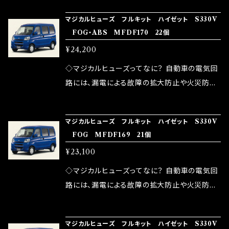
の音質向上 ・ヘッドランプの光量UP ・燃費向上
り去る事は出来ませんが、2・3を改善したヒュー
ろん、安全回路としての役割だけでなく、通電回
など、これらの効果は、タウンユースだけでなく、
マジカルヒューズ フルキット ハイゼット S330V
ズが、マジカルヒューズになります。 ◇マジカル
路として、各回路への電力供給を行っています。
FOG・ABS MFDF170 22個
モータースポーツシーンでの実証実験の上、 製
ヒューズの効果 マジカルヒューズは放電防止効
しかし、ヒューズには拭い去れない欠点があり
品化を果たしております。
¥24,200
果・接触抵抗低減効果により、このような効果を
ます。 1.溶接回路であるため、配線と比較し抵抗
発揮します。 ・アクセルレスポンスの向上 ・アイ
が大きい。 2.金属部分が露出している為、空気
◇マジカルヒューズってなに？ 自動車の電気回
ドリング安定化（静粛性UP） ・ターボ車のターボ
中に漏電してしまう。 3.金属プレートが接触する
路には、漏電による故障の拡大防止や火災防止
ラグ改善 ・低速からのトルクアップ ・オーディオ
がゆえ、接触抵抗がある。 この3点です。 1は、取
の目的から、ヒューズが装着されています。 もち
の音質向上 ・ヘッドランプの光量UP ・燃費向上
り去る事は出来ませんが、2・3を改善したヒュー
ろん、安全回路としての役割だけでなく、通電回
など、これらの効果は、タウンユースだけでなく、
マジカルヒューズ フルキット ハイゼット S330V
ズが、マジカルヒューズになります。 ◇マジカル
路として、各回路への電力供給を行っています。
FOG MFDF169 21個
モータースポーツシーンでの実証実験の上、 製
ヒューズの効果 マジカルヒューズは放電防止効
しかし、ヒューズには拭い去れない欠点があり
品化を果たしております。
¥23,100
果・接触抵抗低減効果により、このような効果を
ます。 1.溶接回路であるため、配線と比較し抵抗
発揮します。 ・アクセルレスポンスの向上 ・アイ
が大きい。 2.金属部分が露出している為、空気
◇マジカルヒューズってなに？ 自動車の電気回
ドリング安定化（静粛性UP） ・ターボ車のターボ
中に漏電してしまう。 3.金属プレートが接触する
路には、漏電による故障の拡大防止や火災防止
ラグ改善 ・低速からのトルクアップ ・オーディオ
がゆえ、接触抵抗がある。 この3点です。 1は、取
の目的から、ヒューズが装着されています。 もち
の音質向上 ・ヘッドランプの光量UP ・燃費向上
り去る事は出来ませんが、2・3を改善したヒュー
ろん、安全回路としての役割だけでなく、通電回
など、これらの効果は、タウンユースだけでなく、
マジカルヒューズ フルキット ハイゼット S330V
ズが、マジカルヒューズになります。 ◇マジカル
路として、各回路への電力供給を行っています。