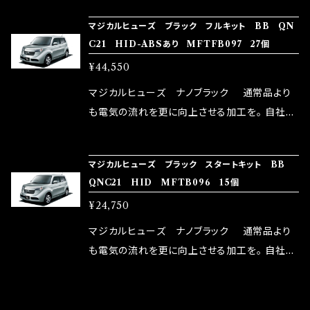
NG（http://maxorido.com/car-parts/86-b
向上。 更なる体感や数字を求める方にはオスス
マジカルヒューズ ブラック フルキット BB QN
rz）の2店舗の専売品になりますので宜しくお願
メ！ レーシングドライバーMAX織戸選手がテス
C21 HID-ABSあり MFTFB097 27個
い致します。
ターとなり吟味し時間を掛けて検証し、これは
¥44,550
体感出来て面白く、車には必ずプラスになりデメ
リットが無い。と。 コラボ開発製品です。 購入先
マジカルヒューズ ナノブラック 通常品より
はこちらのマジカルヒューズ直販サイトと横浜に
も電気の流れを更に向上させる加工を。 自社比
織戸学さんが経営のお店MAX ORIDO RACI
較で車種により通常品よりも１５～３０％程性能
NG（http://maxorido.com/car-parts/86-b
向上。 更なる体感や数字を求める方にはオスス
マジカルヒューズ ブラック スタートキット BB
rz）の2店舗の専売品になりますので宜しくお願
メ！ レーシングドライバーMAX織戸選手がテス
QNC21 HID MFTB096 15個
い致します。
ターとなり吟味し時間を掛けて検証し、これは
¥24,750
体感出来て面白く、車には必ずプラスになりデメ
リットが無い。と。 コラボ開発製品です。 購入先
マジカルヒューズ ナノブラック 通常品より
はこちらのマジカルヒューズ直販サイトと横浜に
も電気の流れを更に向上させる加工を。 自社比
織戸学さんが経営のお店MAX ORIDO RACI
較で車種により通常品よりも１５～３０％程性能
NG（http://maxorido.com/car-parts/86-b
向上。 更なる体感や数字を求める方にはオスス
CATEGORY
rz）の2店舗の専売品になりますので宜しくお願
メ！ レーシングドライバーMAX織戸選手がテス