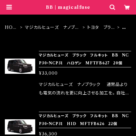
BB | magicalfuse
HOM
マジカルヒューズ ナノブラ
トヨタ ブラッ
B
E
ック
ク
B
ITEM LIST
マジカルヒューズ ブラック フルキット BB NC
P30・NCP31 ハロゲン MFTFB627 20個
¥33,000
マジカルヒューズ ナノブラック 通常品より
も電気の流れを更に向上させる加工を。 自社比
較で車種により通常品よりも１５～３０％程性能
向上。 更なる体感や数字を求める方にはオスス
マジカルヒューズ ブラック フルキット BB NC
メ！ レーシングドライバーMAX織戸選手がテス
P30・NCP31 HID MFTFB626 22個
ターとなり吟味し時間を掛けて検証し、これは
¥36,300
体感出来て面白く、車には必ずプラスになりデメ