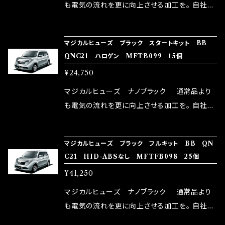
はこちらのマジカルヒューズ直販サイトと横浜に
も電気の流れを更に向上させる加工を。 自社比
織戸学さんが経営のお店MAX ORIDO RACI
較で車種により通常品よりも１５～３０％程性能
NG（http://maxorido.com/car-parts/86-b
向上。 更なる体感や数字を求める方にはオスス
マジカルヒューズ ブラック スタートキット BB
rz）の2店舗の専売品になりますので宜しくお願
メ！ レーシングドライバーMAX織戸選手がテス
QNC21 ハロゲン MFTB099 15個
い致します。
ターとなり吟味し時間を掛けて検証し、これは
¥24,750
体感出来て面白く、車には必ずプラスになりデメ
リットが無い。と。 コラボ開発製品です。 購入先
マジカルヒューズ ナノブラック 通常品より
はこちらのマジカルヒューズ直販サイトと横浜に
も電気の流れを更に向上させる加工を。 自社比
織戸学さんが経営のお店MAX ORIDO RACI
較で車種により通常品よりも１５～３０％程性能
NG（http://maxorido.com/car-parts/86-b
向上。 更なる体感や数字を求める方にはオスス
マジカルヒューズ ブラック フルキット BB QN
rz）の2店舗の専売品になりますので宜しくお願
メ！ レーシングドライバーMAX織戸選手がテス
C21 HID-ABSなし MFTFB098 25個
い致します。
ターとなり吟味し時間を掛けて検証し、これは
¥41,250
体感出来て面白く、車には必ずプラスになりデメ
リットが無い。と。 コラボ開発製品です。 購入先
マジカルヒューズ ナノブラック 通常品より
はこちらのマジカルヒューズ直販サイトと横浜に
も電気の流れを更に向上させる加工を。 自社比
織戸学さんが経営のお店MAX ORIDO RACI
較で車種により通常品よりも１５～３０％程性能