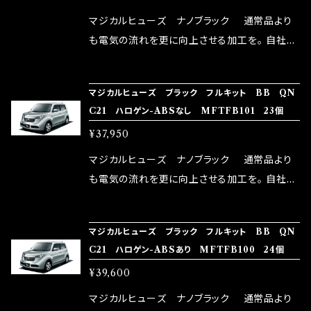
リットが無い。と。 コラボ開発製品です。 購入先
マジカルヒューズ ナノブラック 通常品より
はこちらのマジカルヒューズ直販サイトと横浜に
も電気の流れを更に向上させる加工を。 自社比
織戸学さんが経営のお店MAX ORIDO RACI
較で車種により通常品よりも１５～３０％程性能
NG（http://maxorido.com/car-parts/86-b
向上。 更なる体感や数字を求める方にはオスス
マジカルヒューズ ブラック フルキット BB QN
rz）の2店舗の専売品になりますので宜しくお願
メ！ レーシングドライバーMAX織戸選手がテス
C21 ハロゲン-ABSなし MFTFB101 23個
い致します。
ターとなり吟味し時間を掛けて検証し、これは
¥37,950
体感出来て面白く、車には必ずプラスになりデメ
リットが無い。と。 コラボ開発製品です。 購入先
マジカルヒューズ ナノブラック 通常品より
はこちらのマジカルヒューズ直販サイトと横浜に
も電気の流れを更に向上させる加工を。 自社比
織戸学さんが経営のお店MAX ORIDO RACI
較で車種により通常品よりも１５～３０％程性能
NG（http://maxorido.com/car-parts/86-b
向上。 更なる体感や数字を求める方にはオスス
マジカルヒューズ ブラック フルキット BB QN
rz）の2店舗の専売品になりますので宜しくお願
メ！ レーシングドライバーMAX織戸選手がテス
C21 ハロゲン-ABSあり MFTFB100 24個
い致します。
ターとなり吟味し時間を掛けて検証し、これは
¥39,600
体感出来て面白く、車には必ずプラスになりデメ
リットが無い。と。 コラボ開発製品です。 購入先
マジカルヒューズ ナノブラック 通常品より