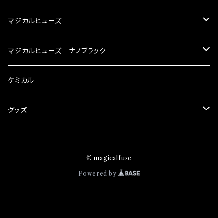
い致します。
ターとなり吟味し時間を掛けて検証し、これは
マジカルヒューズ
体感出来て面白く、車には必ずプラスになりデメ
リットが無い。と。 コラボ開発製品です。 購入先
スズキ
マジカルヒューズ ナノブラック
はこちらのマジカルヒューズ直販サイトと横浜に
織戸学さんが経営のお店MAX ORIDO RACI
KEI
スバル
スズキ ブラック
ケミカル
NG（http://maxorido.com/car-parts/86-b
rz）の2店舗の専売品になりますので宜しくお願
アルト
い致します。
BRZ
KEI
ダイハツ
スバル ブラック
グッズ
アルトエコ
R2
アルト
MAX
BRZ
トヨタ
ダイハツ ブラック
マジカルヒューズ
© magicalfuse
エスクード
S4
アルトエコ
MOVE
R2
86
MAX
ニッサン
トヨタ ブラック
トムススピリット
Powered by
エブリィ
WRX
エスクード
YRV
S4
90系3兄弟
MOVE
GT-R
86
ホンダ
ニッサン ブラック
カプチーノ