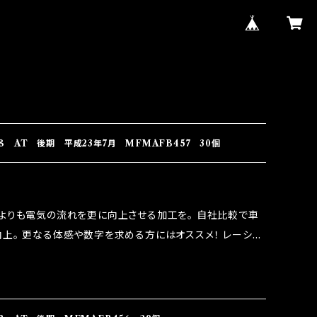
 AT 後期 平成23年7月 MFMAFB457 30個
よりも電気の流れを更に向上させる加工を。 自社比較で車
上。 更なる体感や数字を求める方にはオススメ！ レーシン
なり吟味し時間を掛けて検証し、これは体感出来て面白く、車
。 コラボ開発製品です。 購入先はこちらのマジカルヒューズ
RIDO RACING（http://maxorido.com/car-
りますので宜しくお願い致します。