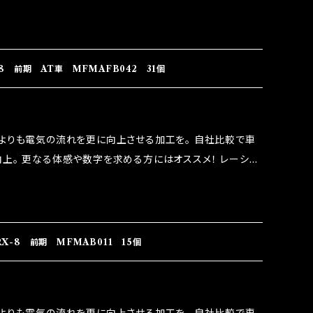
なり吟味し時間を掛けて検証し、これは体感出来て面白く、車
。 コラボ開発製品です。 購入先はこちらのマジカルヒューズ
RIDO RACING（http://maxorido.com/car-
りますので宜しくお願い致します。
8 前期 AT車 MFMAFB042 31個
よりも電気の流れを更に向上させる加工を。 自社比較で車
上。 更なる体感や数字を求める方にはオススメ！ レーシン
なり吟味し時間を掛けて検証し、これは体感出来て面白く、車
。 コラボ開発製品です。 購入先はこちらのマジカルヒューズ
RIDO RACING（http://maxorido.com/car-
りますので宜しくお願い致します。
X-8 前期 MFMAB011 15個