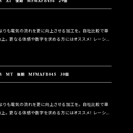
8 AT 後期 MFMAFB456 29個
よりも電気の流れを更に向上させる加工を。 自社比較で車
上。 更なる体感や数字を求める方にはオススメ！ レーシン
なり吟味し時間を掛けて検証し、これは体感出来て面白く、車
。 コラボ開発製品です。 購入先はこちらのマジカルヒューズ
RIDO RACING（http://maxorido.com/car-
りますので宜しくお願い致します。
8 MT 後期 MFMAFB045 30個
よりも電気の流れを更に向上させる加工を。 自社比較で車
上。 更なる体感や数字を求める方にはオススメ！ レーシン
なり吟味し時間を掛けて検証し、これは体感出来て面白く、車
。 コラボ開発製品です。 購入先はこちらのマジカルヒューズ