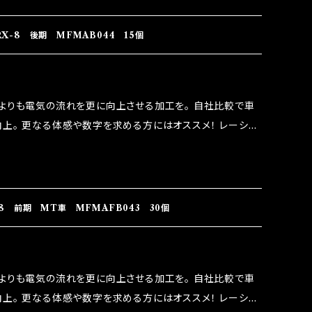
RIDO RACING（http://maxorido.com/car-
りますので宜しくお願い致します。
X-8 後期 MFMAB044 15個
よりも電気の流れを更に向上させる加工を。 自社比較で車
上。 更なる体感や数字を求める方にはオススメ！ レーシン
なり吟味し時間を掛けて検証し、これは体感出来て面白く、車
。 コラボ開発製品です。 購入先はこちらのマジカルヒューズ
RIDO RACING（http://maxorido.com/car-
りますので宜しくお願い致します。
8 前期 MT車 MFMAFB043 30個
よりも電気の流れを更に向上させる加工を。 自社比較で車
上。 更なる体感や数字を求める方にはオススメ！ レーシン