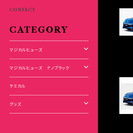
CONTACT
CATEGORY
マジカルヒューズ
スズキ
マジカルヒューズ ナノブラック
KEI
スバル
スズキ ブラック
ケミカル
アルト
BRZ
KEI
ダイハツ
スバル ブラック
グッズ
アルトエコ
R2
アルト
MAX
BRZ
トヨタ
ダイハツ ブラック
マジカルヒューズ