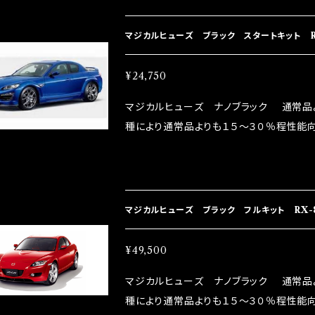
直販サイトと横浜に織戸学さんが経営のお店MAX O
parts/86-brz）の2店舗の専売品にな
マジカルヒューズ ブラック スタートキット R
¥24,750
マジカルヒューズ ナノブラック 通常品
種により通常品よりも１５～３０％程性能向
グドライバーMAX織戸選手がテスターと
には必ずプラスになりデメリットが無い。と
直販サイトと横浜に織戸学さんが経営のお店MAX O
parts/86-brz）の2店舗の専売品にな
マジカルヒューズ ブラック フルキット RX-
¥49,500
マジカルヒューズ ナノブラック 通常品
種により通常品よりも１５～３０％程性能向