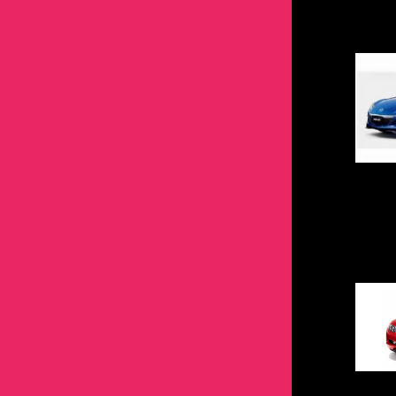
エスクード
S4
アルトエコ
MOVE
R2
86
MAX
ニッサン
トヨタ ブラック
トムススピリット
エブリィ
WRX
エスクード
YRV
S4
90系3兄弟
MOVE
GT-R
86
ホンダ
ニッサン ブラック
カプチーノ
XV
エブリィ
アトレー
WRX
100系グランデ3兄弟
YRV
エクストレイル
90系3兄弟
CR-V
GT-R
マツダ
ホンダ ブラック
キャリイ
インプレッサ
カプチーノ
エッセ
XV
100系ツアラー3兄弟
アトレー
エルグランド
100系グランデ3兄弟
CR-Z
エクストレイル
AZ-1
CR-V
ミツビシ
マツダ ブラック
キャラ
エクシーガ
キャリイ
コペン
インプレッサ
BB
エッセ
キャラバン
100系ツアラー3兄弟
N-BOX
エルグランド
CX-3
CR-Z
EKワゴン
AZ-1
レクサス
ミツビシ ブラック
ジムニー
シフォン
キャラ
ソニカ
エクシーガ
C‐HR
コペン
キューブ
BB
N-ONE
キャラバン
CX-5
N-BOX
i アイ
CX-3
CT200ｈ
EKワゴン
レクサス ブラック
ジムニーシエラ
ステラ
ジムニー
タント
シフォン
FJクルーザー
ソニカ
クリッパー
C‐HR
N-VAN
キューブ
CX-8
N-ONE
RVR
CX-5
GS
i アイ
CT200ｈ
スイフト
フォレスター
ジムニーシエラ
トール
ステラ
GR86
タント
シーマ
FJクルーザー
N-WGN
クリッパー
CX-30
N-VAN
アウトランダー
CX-8
GS-F
RVR
GS