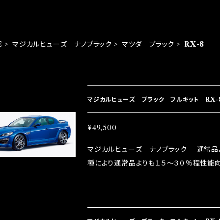
E
マジカルヒューズ ナノブラック
マツダ ブラック
RX-8
EM LIST
マジカルヒューズ ブラック フルキット RX-8
¥49,500
マジカルヒューズ ナノブラック 通常品
種により通常品よりも１５～３０％程性能向
グドライバーMAX織戸選手がテスターと
には必ずプラスになりデメリットが無い。と
直販サイトと横浜に織戸学さんが経営のお店MAX O
parts/86-brz）の2店舗の専売品にな