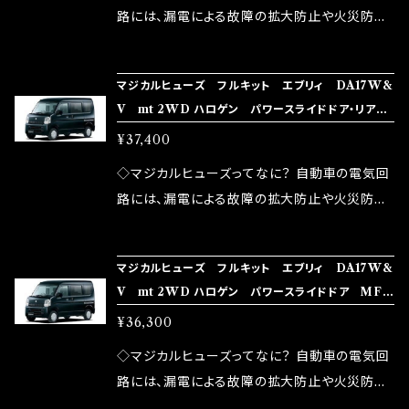
ドリング安定化（静粛性UP） ・ターボ車のターボ
中に漏電してしまう。 3.金属プレートが接触する
路には、漏電による故障の拡大防止や火災防止
ラグ改善 ・低速からのトルクアップ ・オーディオ
がゆえ、接触抵抗がある。 この3点です。 1は、取
の目的から、ヒューズが装着されています。 もち
の音質向上 ・ヘッドランプの光量UP ・燃費向上
り去る事は出来ませんが、2・3を改善したヒュー
ろん、安全回路としての役割だけでなく、通電回
など、これらの効果は、タウンユースだけでなく、
マジカルヒューズ フルキット エブリィ DA17W&
ズが、マジカルヒューズになります。 ◇マジカル
路として、各回路への電力供給を行っています。
V mt 2WD ハロゲン パワースライドドア・リアヒ
モータースポーツシーンでの実証実験の上、 製
ヒューズの効果 マジカルヒューズは放電防止効
しかし、ヒューズには拭い去れない欠点があり
ーター MFSUF240 34個
品化を果たしております。
¥37,400
果・接触抵抗低減効果により、このような効果を
ます。 1.溶接回路であるため、配線と比較し抵抗
発揮します。 ・アクセルレスポンスの向上 ・アイ
が大きい。 2.金属部分が露出している為、空気
◇マジカルヒューズってなに？ 自動車の電気回
ドリング安定化（静粛性UP） ・ターボ車のターボ
中に漏電してしまう。 3.金属プレートが接触する
路には、漏電による故障の拡大防止や火災防止
ラグ改善 ・低速からのトルクアップ ・オーディオ
がゆえ、接触抵抗がある。 この3点です。 1は、取
の目的から、ヒューズが装着されています。 もち
の音質向上 ・ヘッドランプの光量UP ・燃費向上
り去る事は出来ませんが、2・3を改善したヒュー
ろん、安全回路としての役割だけでなく、通電回
など、これらの効果は、タウンユースだけでなく、
マジカルヒューズ フルキット エブリィ DA17W&
ズが、マジカルヒューズになります。 ◇マジカル
路として、各回路への電力供給を行っています。
V mt 2WD ハロゲン パワースライドドア MFS
モータースポーツシーンでの実証実験の上、 製
ヒューズの効果 マジカルヒューズは放電防止効
しかし、ヒューズには拭い去れない欠点があり
UF239 33個
品化を果たしております。
¥36,300
果・接触抵抗低減効果により、このような効果を
ます。 1.溶接回路であるため、配線と比較し抵抗
発揮します。 ・アクセルレスポンスの向上 ・アイ
が大きい。 2.金属部分が露出している為、空気
◇マジカルヒューズってなに？ 自動車の電気回
ドリング安定化（静粛性UP） ・ターボ車のターボ
中に漏電してしまう。 3.金属プレートが接触する
路には、漏電による故障の拡大防止や火災防止
ラグ改善 ・低速からのトルクアップ ・オーディオ
がゆえ、接触抵抗がある。 この3点です。 1は、取
の目的から、ヒューズが装着されています。 もち