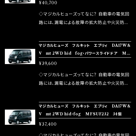
ーター MFSUF234 37個
品化を果たしております。
¥40,700
果・接触抵抗低減効果により、このような効果を
ます。 1.溶接回路であるため、配線と比較し抵抗
発揮します。 ・アクセルレスポンスの向上 ・アイ
が大きい。 2.金属部分が露出している為、空気
◇マジカルヒューズってなに？ 自動車の電気回
ドリング安定化（静粛性UP） ・ターボ車のターボ
中に漏電してしまう。 3.金属プレートが接触する
路には、漏電による故障の拡大防止や火災防止
ラグ改善 ・低速からのトルクアップ ・オーディオ
がゆえ、接触抵抗がある。 この3点です。 1は、取
の目的から、ヒューズが装着されています。 もち
の音質向上 ・ヘッドランプの光量UP ・燃費向上
り去る事は出来ませんが、2・3を改善したヒュー
ろん、安全回路としての役割だけでなく、通電回
など、これらの効果は、タウンユースだけでなく、
マジカルヒューズ フルキット エブリィ DA17W&
ズが、マジカルヒューズになります。 ◇マジカル
路として、各回路への電力供給を行っています。
V mt 2WD hid fog・パワースライドドア MF
モータースポーツシーンでの実証実験の上、 製
ヒューズの効果 マジカルヒューズは放電防止効
しかし、ヒューズには拭い去れない欠点があり
SUF233 36個
品化を果たしております。
¥39,600
果・接触抵抗低減効果により、このような効果を
ます。 1.溶接回路であるため、配線と比較し抵抗
発揮します。 ・アクセルレスポンスの向上 ・アイ
が大きい。 2.金属部分が露出している為、空気
◇マジカルヒューズってなに？ 自動車の電気回
ドリング安定化（静粛性UP） ・ターボ車のターボ
中に漏電してしまう。 3.金属プレートが接触する
路には、漏電による故障の拡大防止や火災防止
ラグ改善 ・低速からのトルクアップ ・オーディオ
がゆえ、接触抵抗がある。 この3点です。 1は、取
の目的から、ヒューズが装着されています。 もち
の音質向上 ・ヘッドランプの光量UP ・燃費向上
り去る事は出来ませんが、2・3を改善したヒュー
ろん、安全回路としての役割だけでなく、通電回
など、これらの効果は、タウンユースだけでなく、
マジカルヒューズ フルキット エブリィ DA17W&
ズが、マジカルヒューズになります。 ◇マジカル
路として、各回路への電力供給を行っています。
V mt 2WD hid・fog MFSUF232 34個
モータースポーツシーンでの実証実験の上、 製
ヒューズの効果 マジカルヒューズは放電防止効
しかし、ヒューズには拭い去れない欠点があり
品化を果たしております。
¥37,400
果・接触抵抗低減効果により、このような効果を
ます。 1.溶接回路であるため、配線と比較し抵抗
発揮します。 ・アクセルレスポンスの向上 ・アイ
が大きい。 2.金属部分が露出している為、空気
◇マジカルヒューズってなに？ 自動車の電気回