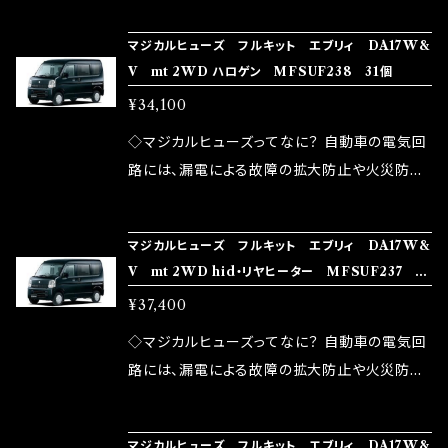
の音質向上 ・ヘッドランプの光量UP ・燃費向上
り去る事は出来ませんが、2・3を改善したヒュー
ろん、安全回路としての役割だけでなく、通電回
など、これらの効果は、タウンユースだけでなく、
マジカルヒューズ フルキット エブリィ DA17W&
ズが、マジカルヒューズになります。 ◇マジカル
路として、各回路への電力供給を行っています。
V mt 2WD ハロゲン MFSUF238 31個
モータースポーツシーンでの実証実験の上、 製
ヒューズの効果 マジカルヒューズは放電防止効
しかし、ヒューズには拭い去れない欠点があり
品化を果たしております。
¥34,100
果・接触抵抗低減効果により、このような効果を
ます。 1.溶接回路であるため、配線と比較し抵抗
発揮します。 ・アクセルレスポンスの向上 ・アイ
が大きい。 2.金属部分が露出している為、空気
◇マジカルヒューズってなに？ 自動車の電気回
ドリング安定化（静粛性UP） ・ターボ車のターボ
中に漏電してしまう。 3.金属プレートが接触する
路には、漏電による故障の拡大防止や火災防止
ラグ改善 ・低速からのトルクアップ ・オーディオ
がゆえ、接触抵抗がある。 この3点です。 1は、取
の目的から、ヒューズが装着されています。 もち
の音質向上 ・ヘッドランプの光量UP ・燃費向上
り去る事は出来ませんが、2・3を改善したヒュー
ろん、安全回路としての役割だけでなく、通電回
など、これらの効果は、タウンユースだけでなく、
マジカルヒューズ フルキット エブリィ DA17W&
ズが、マジカルヒューズになります。 ◇マジカル
路として、各回路への電力供給を行っています。
V mt 2WD hid・リヤヒーター MFSUF237 34
モータースポーツシーンでの実証実験の上、 製
ヒューズの効果 マジカルヒューズは放電防止効
しかし、ヒューズには拭い去れない欠点があり
個
品化を果たしております。
¥37,400
果・接触抵抗低減効果により、このような効果を
ます。 1.溶接回路であるため、配線と比較し抵抗
発揮します。 ・アクセルレスポンスの向上 ・アイ
が大きい。 2.金属部分が露出している為、空気
◇マジカルヒューズってなに？ 自動車の電気回
ドリング安定化（静粛性UP） ・ターボ車のターボ
中に漏電してしまう。 3.金属プレートが接触する
路には、漏電による故障の拡大防止や火災防止
ラグ改善 ・低速からのトルクアップ ・オーディオ
がゆえ、接触抵抗がある。 この3点です。 1は、取
の目的から、ヒューズが装着されています。 もち
の音質向上 ・ヘッドランプの光量UP ・燃費向上
り去る事は出来ませんが、2・3を改善したヒュー
ろん、安全回路としての役割だけでなく、通電回
など、これらの効果は、タウンユースだけでなく、
マジカルヒューズ フルキット エブリィ DA17W&