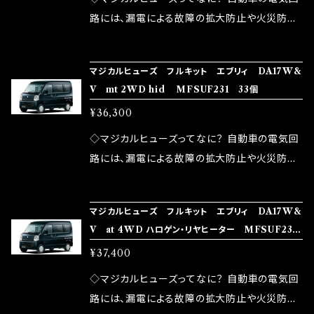
ドリング安定化（静粛性UP） ・ターボ車のターボ
中に漏電してしまう。 3.金属プレートが接触する
路には、漏電による故障の拡大防止や火災防止
ラグ改善 ・低速からのトルクアップ ・オーディオ
がゆえ、接触抵抗がある。 この3点です。 1は、取
の目的から、ヒューズが装着されています。 もち
の音質向上 ・ヘッドランプの光量UP ・燃費向上
り去る事は出来ませんが、2・3を改善したヒュー
ろん、安全回路としての役割だけでなく、通電回
など、これらの効果は、タウンユースだけでなく、
マジカルヒューズ フルキット エブリィ DA17W&
ズが、マジカルヒューズになります。 ◇マジカル
路として、各回路への電力供給を行っています。
V mt 2WD hid MFSUF231 33個
モータースポーツシーンでの実証実験の上、 製
ヒューズの効果 マジカルヒューズは放電防止効
しかし、ヒューズには拭い去れない欠点があり
品化を果たしております。
¥36,300
果・接触抵抗低減効果により、このような効果を
ます。 1.溶接回路であるため、配線と比較し抵抗
発揮します。 ・アクセルレスポンスの向上 ・アイ
が大きい。 2.金属部分が露出している為、空気
◇マジカルヒューズってなに？ 自動車の電気回
ドリング安定化（静粛性UP） ・ターボ車のターボ
中に漏電してしまう。 3.金属プレートが接触する
路には、漏電による故障の拡大防止や火災防止
ラグ改善 ・低速からのトルクアップ ・オーディオ
がゆえ、接触抵抗がある。 この3点です。 1は、取
の目的から、ヒューズが装着されています。 もち
の音質向上 ・ヘッドランプの光量UP ・燃費向上
り去る事は出来ませんが、2・3を改善したヒュー
ろん、安全回路としての役割だけでなく、通電回
など、これらの効果は、タウンユースだけでなく、
マジカルヒューズ フルキット エブリィ DA17W&
ズが、マジカルヒューズになります。 ◇マジカル
路として、各回路への電力供給を行っています。
V at 4WD ハロゲン・リヤヒーター MFSUF230
モータースポーツシーンでの実証実験の上、 製
ヒューズの効果 マジカルヒューズは放電防止効
しかし、ヒューズには拭い去れない欠点があり
34個
品化を果たしております。
¥37,400
果・接触抵抗低減効果により、このような効果を
ます。 1.溶接回路であるため、配線と比較し抵抗
発揮します。 ・アクセルレスポンスの向上 ・アイ
が大きい。 2.金属部分が露出している為、空気
◇マジカルヒューズってなに？ 自動車の電気回
ドリング安定化（静粛性UP） ・ターボ車のターボ
中に漏電してしまう。 3.金属プレートが接触する
路には、漏電による故障の拡大防止や火災防止
ラグ改善 ・低速からのトルクアップ ・オーディオ