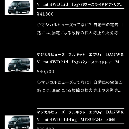
V mt 4WD hid fog・パワースライドドア・リアヒ
モータースポーツシーンでの実証実験の上、 製
ヒューズの効果 マジカルヒューズは放電防止効
しかし、ヒューズには拭い去れない欠点があり
ーター MFSUF245 38個
品化を果たしております。
¥41,800
果・接触抵抗低減効果により、このような効果を
ます。 1.溶接回路であるため、配線と比較し抵抗
発揮します。 ・アクセルレスポンスの向上 ・アイ
が大きい。 2.金属部分が露出している為、空気
◇マジカルヒューズってなに？ 自動車の電気回
ドリング安定化（静粛性UP） ・ターボ車のターボ
中に漏電してしまう。 3.金属プレートが接触する
路には、漏電による故障の拡大防止や火災防止
ラグ改善 ・低速からのトルクアップ ・オーディオ
がゆえ、接触抵抗がある。 この3点です。 1は、取
の目的から、ヒューズが装着されています。 もち
の音質向上 ・ヘッドランプの光量UP ・燃費向上
り去る事は出来ませんが、2・3を改善したヒュー
ろん、安全回路としての役割だけでなく、通電回
など、これらの効果は、タウンユースだけでなく、
マジカルヒューズ フルキット エブリィ DA17W&
ズが、マジカルヒューズになります。 ◇マジカル
路として、各回路への電力供給を行っています。
V mt 4WD hid fog・パワースライドドア MF
モータースポーツシーンでの実証実験の上、 製
ヒューズの効果 マジカルヒューズは放電防止効
しかし、ヒューズには拭い去れない欠点があり
SUF244 37個
品化を果たしております。
¥40,700
果・接触抵抗低減効果により、このような効果を
ます。 1.溶接回路であるため、配線と比較し抵抗
発揮します。 ・アクセルレスポンスの向上 ・アイ
が大きい。 2.金属部分が露出している為、空気
◇マジカルヒューズってなに？ 自動車の電気回
ドリング安定化（静粛性UP） ・ターボ車のターボ
中に漏電してしまう。 3.金属プレートが接触する
路には、漏電による故障の拡大防止や火災防止
ラグ改善 ・低速からのトルクアップ ・オーディオ
がゆえ、接触抵抗がある。 この3点です。 1は、取
の目的から、ヒューズが装着されています。 もち
の音質向上 ・ヘッドランプの光量UP ・燃費向上
り去る事は出来ませんが、2・3を改善したヒュー
ろん、安全回路としての役割だけでなく、通電回
など、これらの効果は、タウンユースだけでなく、
マジカルヒューズ フルキット エブリィ DA17W&
ズが、マジカルヒューズになります。 ◇マジカル
路として、各回路への電力供給を行っています。
V mt 4WD hid・fog MFSUF243 35個
モータースポーツシーンでの実証実験の上、 製
ヒューズの効果 マジカルヒューズは放電防止効
しかし、ヒューズには拭い去れない欠点があり
品化を果たしております。