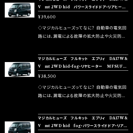
ズが、マジカルヒューズになります。 ◇マジカル
路として、各回路への電力供給を行っています。
V mt 2WD hid パワースライドドア・リアヒータ
モータースポーツシーンでの実証実験の上、 製
ヒューズの効果 マジカルヒューズは放電防止効
しかし、ヒューズには拭い去れない欠点があり
ー MFSUF236 36個
品化を果たしております。
¥39,600
果・接触抵抗低減効果により、このような効果を
ます。 1.溶接回路であるため、配線と比較し抵抗
発揮します。 ・アクセルレスポンスの向上 ・アイ
が大きい。 2.金属部分が露出している為、空気
◇マジカルヒューズってなに？ 自動車の電気回
ドリング安定化（静粛性UP） ・ターボ車のターボ
中に漏電してしまう。 3.金属プレートが接触する
路には、漏電による故障の拡大防止や火災防止
ラグ改善 ・低速からのトルクアップ ・オーディオ
がゆえ、接触抵抗がある。 この3点です。 1は、取
の目的から、ヒューズが装着されています。 もち
の音質向上 ・ヘッドランプの光量UP ・燃費向上
り去る事は出来ませんが、2・3を改善したヒュー
ろん、安全回路としての役割だけでなく、通電回
など、これらの効果は、タウンユースだけでなく、
マジカルヒューズ フルキット エブリィ DA17W&
ズが、マジカルヒューズになります。 ◇マジカル
路として、各回路への電力供給を行っています。
V mt 2WD hid・fog・リヤヒーター MFSUF23
モータースポーツシーンでの実証実験の上、 製
ヒューズの効果 マジカルヒューズは放電防止効
しかし、ヒューズには拭い去れない欠点があり
5 35個
品化を果たしております。
¥38,500
果・接触抵抗低減効果により、このような効果を
ます。 1.溶接回路であるため、配線と比較し抵抗
発揮します。 ・アクセルレスポンスの向上 ・アイ
が大きい。 2.金属部分が露出している為、空気
◇マジカルヒューズってなに？ 自動車の電気回
ドリング安定化（静粛性UP） ・ターボ車のターボ
中に漏電してしまう。 3.金属プレートが接触する
路には、漏電による故障の拡大防止や火災防止
ラグ改善 ・低速からのトルクアップ ・オーディオ
がゆえ、接触抵抗がある。 この3点です。 1は、取
の目的から、ヒューズが装着されています。 もち
の音質向上 ・ヘッドランプの光量UP ・燃費向上
り去る事は出来ませんが、2・3を改善したヒュー
ろん、安全回路としての役割だけでなく、通電回
など、これらの効果は、タウンユースだけでなく、
マジカルヒューズ フルキット エブリィ DA17W&
ズが、マジカルヒューズになります。 ◇マジカル
路として、各回路への電力供給を行っています。
V mt 2WD hid fog・パワースライドドア・リアヒ
モータースポーツシーンでの実証実験の上、 製
ヒューズの効果 マジカルヒューズは放電防止効
しかし、ヒューズには拭い去れない欠点があり