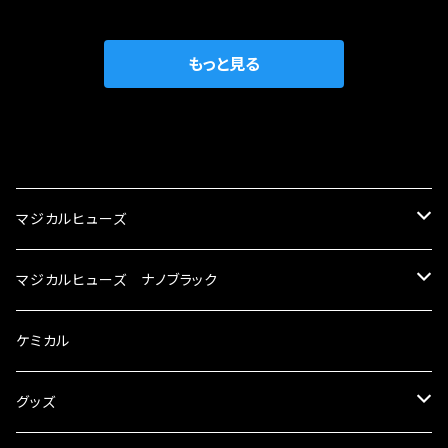
がゆえ、接触抵抗がある。 この3点です。 1は、取
の目的から、ヒューズが装着されています。 もち
の音質向上 ・ヘッドランプの光量UP ・燃費向上
り去る事は出来ませんが、2・3を改善したヒュー
ろん、安全回路としての役割だけでなく、通電回
など、これらの効果は、タウンユースだけでなく、
ズが、マジカルヒューズになります。 ◇マジカル
路として、各回路への電力供給を行っています。
もっと見る
モータースポーツシーンでの実証実験の上、 製
ヒューズの効果 マジカルヒューズは放電防止効
しかし、ヒューズには拭い去れない欠点があり
品化を果たしております。
果・接触抵抗低減効果により、このような効果を
ます。 1.溶接回路であるため、配線と比較し抵抗
発揮します。 ・アクセルレスポンスの向上 ・アイ
が大きい。 2.金属部分が露出している為、空気
CATEGORY
ドリング安定化（静粛性UP） ・ターボ車のターボ
中に漏電してしまう。 3.金属プレートが接触する
ラグ改善 ・低速からのトルクアップ ・オーディオ
がゆえ、接触抵抗がある。 この3点です。 1は、取
マジカルヒューズ
の音質向上 ・ヘッドランプの光量UP ・燃費向上
り去る事は出来ませんが、2・3を改善したヒュー
など、これらの効果は、タウンユースだけでなく、
ズが、マジカルヒューズになります。 ◇マジカル
スズキ
マジカルヒューズ ナノブラック
モータースポーツシーンでの実証実験の上、 製
ヒューズの効果 マジカルヒューズは放電防止効
品化を果たしております。
果・接触抵抗低減効果により、このような効果を
KEI
スバル
スズキ ブラック
ケミカル
発揮します。 ・アクセルレスポンスの向上 ・アイ
ドリング安定化（静粛性UP） ・ターボ車のターボ
アルト
ラグ改善 ・低速からのトルクアップ ・オーディオ
BRZ
KEI
ダイハツ
スバル ブラック
グッズ
の音質向上 ・ヘッドランプの光量UP ・燃費向上