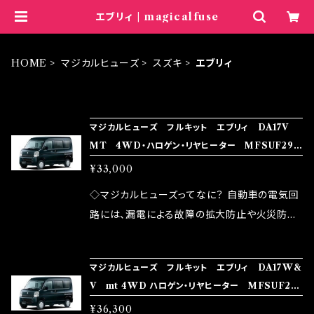
エブリィ | magicalfuse
HOME
マジカルヒューズ
スズキ
エブリィ
ITEM LIST
マジカルヒューズ フルキット エブリィ DA17V
MT 4WD・ハロゲン・リヤヒーター MFSUF295
30個
¥33,000
◇マジカルヒューズってなに？ 自動車の電気回
路には、漏電による故障の拡大防止や火災防止
の目的から、ヒューズが装着されています。 もち
ろん、安全回路としての役割だけでなく、通電回
マジカルヒューズ フルキット エブリィ DA17W&
路として、各回路への電力供給を行っています。
V mt 4WD ハロゲン・リヤヒーター MFSUF252
しかし、ヒューズには拭い去れない欠点があり
33個
¥36,300
ます。 1.溶接回路であるため、配線と比較し抵抗