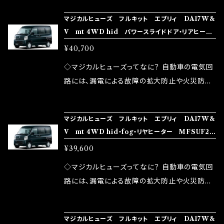
の音質向上 ・ヘッドランプの光量UP ・燃費向上
り去る事は出来ませんが、2・3を改善したヒュー
ろん、安全回路としての役割だけでなく、通電回
など、これらの効果は、タウンユースだけでなく、
マジカルヒューズ フルキット エブリィ DA17W&
ズが、マジカルヒューズになります。 ◇マジカル
路として、各回路への電力供給を行っています。
V mt 4WD hid パワースライドドア・リアヒータ
モータースポーツシーンでの実証実験の上、 製
ヒューズの効果 マジカルヒューズは放電防止効
しかし、ヒューズには拭い去れない欠点があり
ー MFSUF247 37個
品化を果たしております。
¥40,700
果・接触抵抗低減効果により、このような効果を
ます。 1.溶接回路であるため、配線と比較し抵抗
発揮します。 ・アクセルレスポンスの向上 ・アイ
が大きい。 2.金属部分が露出している為、空気
◇マジカルヒューズってなに？ 自動車の電気回
ドリング安定化（静粛性UP） ・ターボ車のターボ
中に漏電してしまう。 3.金属プレートが接触する
路には、漏電による故障の拡大防止や火災防止
ラグ改善 ・低速からのトルクアップ ・オーディオ
がゆえ、接触抵抗がある。 この3点です。 1は、取
の目的から、ヒューズが装着されています。 もち
の音質向上 ・ヘッドランプの光量UP ・燃費向上
り去る事は出来ませんが、2・3を改善したヒュー
ろん、安全回路としての役割だけでなく、通電回
など、これらの効果は、タウンユースだけでなく、
マジカルヒューズ フルキット エブリィ DA17W&
ズが、マジカルヒューズになります。 ◇マジカル
路として、各回路への電力供給を行っています。
V mt 4WD hid・fog・リヤヒーター MFSUF24
モータースポーツシーンでの実証実験の上、 製
ヒューズの効果 マジカルヒューズは放電防止効
しかし、ヒューズには拭い去れない欠点があり
6 36個
品化を果たしております。
¥39,600
果・接触抵抗低減効果により、このような効果を
ます。 1.溶接回路であるため、配線と比較し抵抗
発揮します。 ・アクセルレスポンスの向上 ・アイ
が大きい。 2.金属部分が露出している為、空気
◇マジカルヒューズってなに？ 自動車の電気回
ドリング安定化（静粛性UP） ・ターボ車のターボ
中に漏電してしまう。 3.金属プレートが接触する
路には、漏電による故障の拡大防止や火災防止
ラグ改善 ・低速からのトルクアップ ・オーディオ
がゆえ、接触抵抗がある。 この3点です。 1は、取
の目的から、ヒューズが装着されています。 もち
の音質向上 ・ヘッドランプの光量UP ・燃費向上
り去る事は出来ませんが、2・3を改善したヒュー
ろん、安全回路としての役割だけでなく、通電回
など、これらの効果は、タウンユースだけでなく、
マジカルヒューズ フルキット エブリィ DA17W&
ズが、マジカルヒューズになります。 ◇マジカル
路として、各回路への電力供給を行っています。