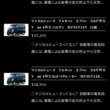
ドリング安定化（静粛性UP） ・ターボ車のターボ
中に漏電してしまう。 3.金属プレートが接触する
路には、漏電による故障の拡大防止や火災防止
ラグ改善 ・低速からのトルクアップ ・オーディオ
がゆえ、接触抵抗がある。 この3点です。 1は、取
の目的から、ヒューズが装着されています。 もち
の音質向上 ・ヘッドランプの光量UP ・燃費向上
り去る事は出来ませんが、2・3を改善したヒュー
ろん、安全回路としての役割だけでなく、通電回
など、これらの効果は、タウンユースだけでなく、
マジカルヒューズ フルキット エブリィ DA17W&
ズが、マジカルヒューズになります。 ◇マジカル
路として、各回路への電力供給を行っています。
V mt 4WD ハロゲン MFSUF249 32個
モータースポーツシーンでの実証実験の上、 製
ヒューズの効果 マジカルヒューズは放電防止効
しかし、ヒューズには拭い去れない欠点があり
品化を果たしております。
¥35,200
果・接触抵抗低減効果により、このような効果を
ます。 1.溶接回路であるため、配線と比較し抵抗
発揮します。 ・アクセルレスポンスの向上 ・アイ
が大きい。 2.金属部分が露出している為、空気
◇マジカルヒューズってなに？ 自動車の電気回
ドリング安定化（静粛性UP） ・ターボ車のターボ
中に漏電してしまう。 3.金属プレートが接触する
路には、漏電による故障の拡大防止や火災防止
ラグ改善 ・低速からのトルクアップ ・オーディオ
がゆえ、接触抵抗がある。 この3点です。 1は、取
の目的から、ヒューズが装着されています。 もち
の音質向上 ・ヘッドランプの光量UP ・燃費向上
り去る事は出来ませんが、2・3を改善したヒュー
ろん、安全回路としての役割だけでなく、通電回
など、これらの効果は、タウンユースだけでなく、
マジカルヒューズ フルキット エブリィ DA17W&
ズが、マジカルヒューズになります。 ◇マジカル
路として、各回路への電力供給を行っています。
V mt 4WD hid・リヤヒーター MFSUF248 3
モータースポーツシーンでの実証実験の上、 製
ヒューズの効果 マジカルヒューズは放電防止効
しかし、ヒューズには拭い去れない欠点があり
5個
品化を果たしております。
¥38,500
果・接触抵抗低減効果により、このような効果を
ます。 1.溶接回路であるため、配線と比較し抵抗
発揮します。 ・アクセルレスポンスの向上 ・アイ
が大きい。 2.金属部分が露出している為、空気
◇マジカルヒューズってなに？ 自動車の電気回
ドリング安定化（静粛性UP） ・ターボ車のターボ
中に漏電してしまう。 3.金属プレートが接触する
路には、漏電による故障の拡大防止や火災防止
ラグ改善 ・低速からのトルクアップ ・オーディオ
がゆえ、接触抵抗がある。 この3点です。 1は、取
の目的から、ヒューズが装着されています。 もち