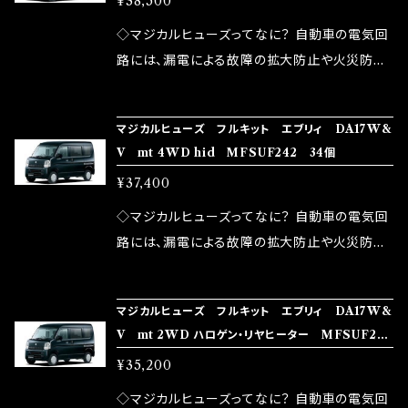
¥38,500
果・接触抵抗低減効果により、このような効果を
ます。 1.溶接回路であるため、配線と比較し抵抗
発揮します。 ・アクセルレスポンスの向上 ・アイ
が大きい。 2.金属部分が露出している為、空気
◇マジカルヒューズってなに？ 自動車の電気回
ドリング安定化（静粛性UP） ・ターボ車のターボ
中に漏電してしまう。 3.金属プレートが接触する
路には、漏電による故障の拡大防止や火災防止
ラグ改善 ・低速からのトルクアップ ・オーディオ
がゆえ、接触抵抗がある。 この3点です。 1は、取
の目的から、ヒューズが装着されています。 もち
の音質向上 ・ヘッドランプの光量UP ・燃費向上
り去る事は出来ませんが、2・3を改善したヒュー
ろん、安全回路としての役割だけでなく、通電回
など、これらの効果は、タウンユースだけでなく、
マジカルヒューズ フルキット エブリィ DA17W&
ズが、マジカルヒューズになります。 ◇マジカル
路として、各回路への電力供給を行っています。
V mt 4WD hid MFSUF242 34個
モータースポーツシーンでの実証実験の上、 製
ヒューズの効果 マジカルヒューズは放電防止効
しかし、ヒューズには拭い去れない欠点があり
品化を果たしております。
¥37,400
果・接触抵抗低減効果により、このような効果を
ます。 1.溶接回路であるため、配線と比較し抵抗
発揮します。 ・アクセルレスポンスの向上 ・アイ
が大きい。 2.金属部分が露出している為、空気
◇マジカルヒューズってなに？ 自動車の電気回
ドリング安定化（静粛性UP） ・ターボ車のターボ
中に漏電してしまう。 3.金属プレートが接触する
路には、漏電による故障の拡大防止や火災防止
ラグ改善 ・低速からのトルクアップ ・オーディオ
がゆえ、接触抵抗がある。 この3点です。 1は、取
の目的から、ヒューズが装着されています。 もち
の音質向上 ・ヘッドランプの光量UP ・燃費向上
り去る事は出来ませんが、2・3を改善したヒュー
ろん、安全回路としての役割だけでなく、通電回
など、これらの効果は、タウンユースだけでなく、
マジカルヒューズ フルキット エブリィ DA17W&
ズが、マジカルヒューズになります。 ◇マジカル
路として、各回路への電力供給を行っています。
V mt 2WD ハロゲン・リヤヒーター MFSUF241
モータースポーツシーンでの実証実験の上、 製
ヒューズの効果 マジカルヒューズは放電防止効
しかし、ヒューズには拭い去れない欠点があり
32個
品化を果たしております。
¥35,200
果・接触抵抗低減効果により、このような効果を
ます。 1.溶接回路であるため、配線と比較し抵抗
発揮します。 ・アクセルレスポンスの向上 ・アイ
が大きい。 2.金属部分が露出している為、空気
◇マジカルヒューズってなに？ 自動車の電気回