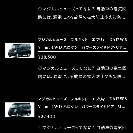
が大きい。 2.金属部分が露出している為、空気
◇マジカルヒューズってなに？ 自動車の電気回
中に漏電してしまう。 3.金属プレートが接触する
路には、漏電による故障の拡大防止や火災防止
がゆえ、接触抵抗がある。 この3点です。 1は、取
の目的から、ヒューズが装着されています。 もち
り去る事は出来ませんが、2・3を改善したヒュー
ろん、安全回路としての役割だけでなく、通電回
マジカルヒューズ フルキット エブリィ DA17W&
ズが、マジカルヒューズになります。 ◇マジカル
路として、各回路への電力供給を行っています。
V mt 4WD ハロゲン パワースライドドア・リアヒ
ヒューズの効果 マジカルヒューズは放電防止効
しかし、ヒューズには拭い去れない欠点があり
－ター MFSUF251 35個
¥38,500
果・接触抵抗低減効果により、このような効果を
ます。 1.溶接回路であるため、配線と比較し抵抗
発揮します。 ・アクセルレスポンスの向上 ・アイ
が大きい。 2.金属部分が露出している為、空気
◇マジカルヒューズってなに？ 自動車の電気回
ドリング安定化（静粛性UP） ・ターボ車のターボ
中に漏電してしまう。 3.金属プレートが接触する
路には、漏電による故障の拡大防止や火災防止
ラグ改善 ・低速からのトルクアップ ・オーディオ
がゆえ、接触抵抗がある。 この3点です。 1は、取
の目的から、ヒューズが装着されています。 もち
の音質向上 ・ヘッドランプの光量UP ・燃費向上
り去る事は出来ませんが、2・3を改善したヒュー
ろん、安全回路としての役割だけでなく、通電回
など、これらの効果は、タウンユースだけでなく、
マジカルヒューズ フルキット エブリィ DA17W&
ズが、マジカルヒューズになります。 ◇マジカル
路として、各回路への電力供給を行っています。
V mt 4WD ハロゲン パワースライドドア MFS
モータースポーツシーンでの実証実験の上、 製
ヒューズの効果 マジカルヒューズは放電防止効
しかし、ヒューズには拭い去れない欠点があり
UF250 34個
品化を果たしております。
¥37,400
果・接触抵抗低減効果により、このような効果を
ます。 1.溶接回路であるため、配線と比較し抵抗
発揮します。 ・アクセルレスポンスの向上 ・アイ
が大きい。 2.金属部分が露出している為、空気
◇マジカルヒューズってなに？ 自動車の電気回