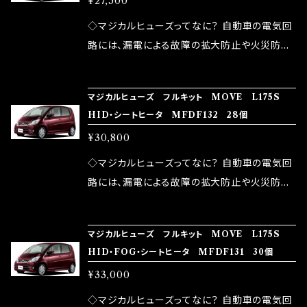
¥27,500
果・接触抵抗低減効果により、このような効果を
ます。 1.溶接回路であるため、配線と比較し抵抗
発揮します。 ・アクセルレスポンスの向上 ・アイ
が大きい。 2.金属部分が露出している為、空気
◇マジカルヒューズってなに？ 自動車の電気回
ドリング安定化（静粛性UP） ・ターボ車のターボ
中に漏電してしまう。 3.金属プレートが接触する
路には、漏電による故障の拡大防止や火災防止
ラグ改善 ・低速からのトルクアップ ・オーディオ
がゆえ、接触抵抗がある。 この3点です。 1は、取
の目的から、ヒューズが装着されています。 もち
の音質向上 ・ヘッドランプの光量UP ・燃費向上
り去る事は出来ませんが、2・3を改善したヒュー
ろん、安全回路としての役割だけでなく、通電回
など、これらの効果は、タウンユースだけでなく、
マジカルヒューズ フルキット MOVE L175S
ズが、マジカルヒューズになります。 ◇マジカル
路として、各回路への電力供給を行っています。
HID・シートヒータ MFDF132 28個
モータースポーツシーンでの実証実験の上、 製
ヒューズの効果 マジカルヒューズは放電防止効
しかし、ヒューズには拭い去れない欠点があり
品化を果たしております。
¥30,800
果・接触抵抗低減効果により、このような効果を
ます。 1.溶接回路であるため、配線と比較し抵抗
発揮します。 ・アクセルレスポンスの向上 ・アイ
が大きい。 2.金属部分が露出している為、空気
◇マジカルヒューズってなに？ 自動車の電気回
ドリング安定化（静粛性UP） ・ターボ車のターボ
中に漏電してしまう。 3.金属プレートが接触する
路には、漏電による故障の拡大防止や火災防止
ラグ改善 ・低速からのトルクアップ ・オーディオ
がゆえ、接触抵抗がある。 この3点です。 1は、取
の目的から、ヒューズが装着されています。 もち
の音質向上 ・ヘッドランプの光量UP ・燃費向上
り去る事は出来ませんが、2・3を改善したヒュー
ろん、安全回路としての役割だけでなく、通電回
など、これらの効果は、タウンユースだけでなく、
マジカルヒューズ フルキット MOVE L175S
ズが、マジカルヒューズになります。 ◇マジカル
路として、各回路への電力供給を行っています。
HID・FOG・シートヒータ MFDF131 30個
モータースポーツシーンでの実証実験の上、 製
ヒューズの効果 マジカルヒューズは放電防止効
しかし、ヒューズには拭い去れない欠点があり
品化を果たしております。
¥33,000
果・接触抵抗低減効果により、このような効果を
ます。 1.溶接回路であるため、配線と比較し抵抗
発揮します。 ・アクセルレスポンスの向上 ・アイ
が大きい。 2.金属部分が露出している為、空気
◇マジカルヒューズってなに？ 自動車の電気回