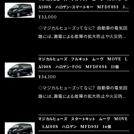
ズが、マジカルヒューズになります。 ◇マジカル
路として、各回路への電力供給を行っています。
A100S ハロゲン・スマートキー MFDF055 30
モータースポーツシーンでの実証実験の上、 製
ヒューズの効果 マジカルヒューズは放電防止効
しかし、ヒューズには拭い去れない欠点があり
個
品化を果たしております。
¥33,000
果・接触抵抗低減効果により、このような効果を
ます。 1.溶接回路であるため、配線と比較し抵抗
発揮します。 ・アクセルレスポンスの向上 ・アイ
が大きい。 2.金属部分が露出している為、空気
◇マジカルヒューズってなに？ 自動車の電気回
ドリング安定化（静粛性UP） ・ターボ車のターボ
中に漏電してしまう。 3.金属プレートが接触する
路には、漏電による故障の拡大防止や火災防止
ラグ改善 ・低速からのトルクアップ ・オーディオ
がゆえ、接触抵抗がある。 この3点です。 1は、取
の目的から、ヒューズが装着されています。 もち
の音質向上 ・ヘッドランプの光量UP ・燃費向上
り去る事は出来ませんが、2・3を改善したヒュー
ろん、安全回路としての役割だけでなく、通電回
など、これらの効果は、タウンユースだけでなく、
マジカルヒューズ フルキット ムーヴ MOVE L
ズが、マジカルヒューズになります。 ◇マジカル
路として、各回路への電力供給を行っています。
A100S ハロゲン・FOG MFDF054 31個
モータースポーツシーンでの実証実験の上、 製
ヒューズの効果 マジカルヒューズは放電防止効
しかし、ヒューズには拭い去れない欠点があり
品化を果たしております。
¥34,100
果・接触抵抗低減効果により、このような効果を
ます。 1.溶接回路であるため、配線と比較し抵抗
発揮します。 ・アクセルレスポンスの向上 ・アイ
が大きい。 2.金属部分が露出している為、空気
◇マジカルヒューズってなに？ 自動車の電気回
ドリング安定化（静粛性UP） ・ターボ車のターボ
中に漏電してしまう。 3.金属プレートが接触する
路には、漏電による故障の拡大防止や火災防止
ラグ改善 ・低速からのトルクアップ ・オーディオ
がゆえ、接触抵抗がある。 この3点です。 1は、取
の目的から、ヒューズが装着されています。 もち
の音質向上 ・ヘッドランプの光量UP ・燃費向上
り去る事は出来ませんが、2・3を改善したヒュー
ろん、安全回路としての役割だけでなく、通電回
など、これらの効果は、タウンユースだけでなく、
マジカルヒューズ スタートキット ムーヴ MOVE
ズが、マジカルヒューズになります。 ◇マジカル
路として、各回路への電力供給を行っています。
LA100S ハロゲン MFD053 16個
モータースポーツシーンでの実証実験の上、 製
ヒューズの効果 マジカルヒューズは放電防止効
しかし、ヒューズには拭い去れない欠点があり