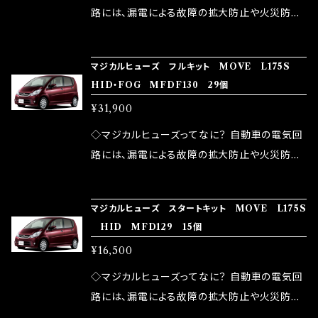
ドリング安定化（静粛性UP） ・ターボ車のターボ
中に漏電してしまう。 3.金属プレートが接触する
路には、漏電による故障の拡大防止や火災防止
ラグ改善 ・低速からのトルクアップ ・オーディオ
がゆえ、接触抵抗がある。 この3点です。 1は、取
の目的から、ヒューズが装着されています。 もち
の音質向上 ・ヘッドランプの光量UP ・燃費向上
り去る事は出来ませんが、2・3を改善したヒュー
ろん、安全回路としての役割だけでなく、通電回
など、これらの効果は、タウンユースだけでなく、
マジカルヒューズ フルキット MOVE L175S
ズが、マジカルヒューズになります。 ◇マジカル
路として、各回路への電力供給を行っています。
HID・FOG MFDF130 29個
モータースポーツシーンでの実証実験の上、 製
ヒューズの効果 マジカルヒューズは放電防止効
しかし、ヒューズには拭い去れない欠点があり
品化を果たしております。
¥31,900
果・接触抵抗低減効果により、このような効果を
ます。 1.溶接回路であるため、配線と比較し抵抗
発揮します。 ・アクセルレスポンスの向上 ・アイ
が大きい。 2.金属部分が露出している為、空気
◇マジカルヒューズってなに？ 自動車の電気回
ドリング安定化（静粛性UP） ・ターボ車のターボ
中に漏電してしまう。 3.金属プレートが接触する
路には、漏電による故障の拡大防止や火災防止
ラグ改善 ・低速からのトルクアップ ・オーディオ
がゆえ、接触抵抗がある。 この3点です。 1は、取
の目的から、ヒューズが装着されています。 もち
の音質向上 ・ヘッドランプの光量UP ・燃費向上
り去る事は出来ませんが、2・3を改善したヒュー
ろん、安全回路としての役割だけでなく、通電回
など、これらの効果は、タウンユースだけでなく、
マジカルヒューズ スタートキット MOVE L175S
ズが、マジカルヒューズになります。 ◇マジカル
路として、各回路への電力供給を行っています。
HID MFD129 15個
モータースポーツシーンでの実証実験の上、 製
ヒューズの効果 マジカルヒューズは放電防止効
しかし、ヒューズには拭い去れない欠点があり
品化を果たしております。
¥16,500
果・接触抵抗低減効果により、このような効果を
ます。 1.溶接回路であるため、配線と比較し抵抗
発揮します。 ・アクセルレスポンスの向上 ・アイ
が大きい。 2.金属部分が露出している為、空気
◇マジカルヒューズってなに？ 自動車の電気回
ドリング安定化（静粛性UP） ・ターボ車のターボ
中に漏電してしまう。 3.金属プレートが接触する
路には、漏電による故障の拡大防止や火災防止
ラグ改善 ・低速からのトルクアップ ・オーディオ
がゆえ、接触抵抗がある。 この3点です。 1は、取
の目的から、ヒューズが装着されています。 もち