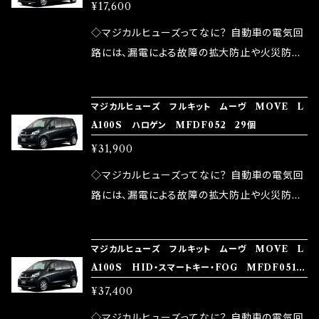
品化を果たしております。
¥17,600
果・接触抵抗低減効果により、このような効果を
ます。 1.溶接回路であるため、配線と比較し抵抗
発揮します。 ・アクセルレスポンスの向上 ・アイ
が大きい。 2.金属部分が露出している為、空気
◇マジカルヒューズってなに？ 自動車の電気回
ドリング安定化（静粛性UP） ・ターボ車のターボ
中に漏電してしまう。 3.金属プレートが接触する
路には、漏電による故障の拡大防止や火災防止
ラグ改善 ・低速からのトルクアップ ・オーディオ
がゆえ、接触抵抗がある。 この3点です。 1は、取
の目的から、ヒューズが装着されています。 もち
の音質向上 ・ヘッドランプの光量UP ・燃費向上
り去る事は出来ませんが、2・3を改善したヒュー
ろん、安全回路としての役割だけでなく、通電回
など、これらの効果は、タウンユースだけでなく、
マジカルヒューズ フルキット ムーヴ MOVE L
ズが、マジカルヒューズになります。 ◇マジカル
路として、各回路への電力供給を行っています。
A100S ハロゲン MFDF052 29個
モータースポーツシーンでの実証実験の上、 製
ヒューズの効果 マジカルヒューズは放電防止効
しかし、ヒューズには拭い去れない欠点があり
品化を果たしております。
¥31,900
果・接触抵抗低減効果により、このような効果を
ます。 1.溶接回路であるため、配線と比較し抵抗
発揮します。 ・アクセルレスポンスの向上 ・アイ
が大きい。 2.金属部分が露出している為、空気
◇マジカルヒューズってなに？ 自動車の電気回
ドリング安定化（静粛性UP） ・ターボ車のターボ
中に漏電してしまう。 3.金属プレートが接触する
路には、漏電による故障の拡大防止や火災防止
ラグ改善 ・低速からのトルクアップ ・オーディオ
がゆえ、接触抵抗がある。 この3点です。 1は、取
の目的から、ヒューズが装着されています。 もち
の音質向上 ・ヘッドランプの光量UP ・燃費向上
り去る事は出来ませんが、2・3を改善したヒュー
ろん、安全回路としての役割だけでなく、通電回
など、これらの効果は、タウンユースだけでなく、
マジカルヒューズ フルキット ムーヴ MOVE L
ズが、マジカルヒューズになります。 ◇マジカル
路として、各回路への電力供給を行っています。
A100S HID・スマートキー・FOG MFDF051
モータースポーツシーンでの実証実験の上、 製
ヒューズの効果 マジカルヒューズは放電防止効
しかし、ヒューズには拭い去れない欠点があり
34個
品化を果たしております。
¥37,400
果・接触抵抗低減効果により、このような効果を
ます。 1.溶接回路であるため、配線と比較し抵抗
発揮します。 ・アクセルレスポンスの向上 ・アイ
が大きい。 2.金属部分が露出している為、空気
◇マジカルヒューズってなに？ 自動車の電気回