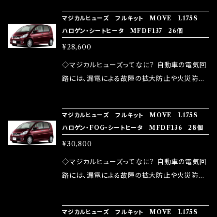
の音質向上 ・ヘッドランプの光量UP ・燃費向上
り去る事は出来ませんが、2・3を改善したヒュー
ろん、安全回路としての役割だけでなく、通電回
など、これらの効果は、タウンユースだけでなく、
マジカルヒューズ フルキット MOVE L175S
ズが、マジカルヒューズになります。 ◇マジカル
路として、各回路への電力供給を行っています。
ハロゲン・シートヒータ MFDF137 26個
モータースポーツシーンでの実証実験の上、 製
ヒューズの効果 マジカルヒューズは放電防止効
しかし、ヒューズには拭い去れない欠点があり
品化を果たしております。
¥28,600
果・接触抵抗低減効果により、このような効果を
ます。 1.溶接回路であるため、配線と比較し抵抗
発揮します。 ・アクセルレスポンスの向上 ・アイ
が大きい。 2.金属部分が露出している為、空気
◇マジカルヒューズってなに？ 自動車の電気回
ドリング安定化（静粛性UP） ・ターボ車のターボ
中に漏電してしまう。 3.金属プレートが接触する
路には、漏電による故障の拡大防止や火災防止
ラグ改善 ・低速からのトルクアップ ・オーディオ
がゆえ、接触抵抗がある。 この3点です。 1は、取
の目的から、ヒューズが装着されています。 もち
の音質向上 ・ヘッドランプの光量UP ・燃費向上
り去る事は出来ませんが、2・3を改善したヒュー
ろん、安全回路としての役割だけでなく、通電回
など、これらの効果は、タウンユースだけでなく、
マジカルヒューズ フルキット MOVE L175S
ズが、マジカルヒューズになります。 ◇マジカル
路として、各回路への電力供給を行っています。
ハロゲン・FOG・シートヒータ MFDF136 28個
モータースポーツシーンでの実証実験の上、 製
ヒューズの効果 マジカルヒューズは放電防止効
しかし、ヒューズには拭い去れない欠点があり
品化を果たしております。
¥30,800
果・接触抵抗低減効果により、このような効果を
ます。 1.溶接回路であるため、配線と比較し抵抗
発揮します。 ・アクセルレスポンスの向上 ・アイ
が大きい。 2.金属部分が露出している為、空気
◇マジカルヒューズってなに？ 自動車の電気回
ドリング安定化（静粛性UP） ・ターボ車のターボ
中に漏電してしまう。 3.金属プレートが接触する
路には、漏電による故障の拡大防止や火災防止
ラグ改善 ・低速からのトルクアップ ・オーディオ
がゆえ、接触抵抗がある。 この3点です。 1は、取
の目的から、ヒューズが装着されています。 もち
の音質向上 ・ヘッドランプの光量UP ・燃費向上
り去る事は出来ませんが、2・3を改善したヒュー
ろん、安全回路としての役割だけでなく、通電回
など、これらの効果は、タウンユースだけでなく、
マジカルヒューズ フルキット MOVE L175S
ズが、マジカルヒューズになります。 ◇マジカル
路として、各回路への電力供給を行っています。