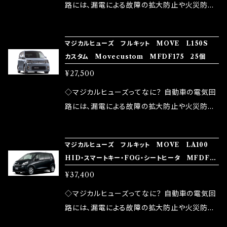
ドリング安定化（静粛性UP） ・ターボ車のターボ
中に漏電してしまう。 3.金属プレートが接触する
路には、漏電による故障の拡大防止や火災防止
ラグ改善 ・低速からのトルクアップ ・オーディオ
がゆえ、接触抵抗がある。 この3点です。 1は、取
の目的から、ヒューズが装着されています。 もち
の音質向上 ・ヘッドランプの光量UP ・燃費向上
り去る事は出来ませんが、2・3を改善したヒュー
ろん、安全回路としての役割だけでなく、通電回
など、これらの効果は、タウンユースだけでなく、
マジカルヒューズ フルキット MOVE L150S
ズが、マジカルヒューズになります。 ◇マジカル
路として、各回路への電力供給を行っています。
カスタム Movecustom MFDF175 25個
モータースポーツシーンでの実証実験の上、 製
ヒューズの効果 マジカルヒューズは放電防止効
しかし、ヒューズには拭い去れない欠点があり
品化を果たしております。
¥27,500
果・接触抵抗低減効果により、このような効果を
ます。 1.溶接回路であるため、配線と比較し抵抗
発揮します。 ・アクセルレスポンスの向上 ・アイ
が大きい。 2.金属部分が露出している為、空気
◇マジカルヒューズってなに？ 自動車の電気回
ドリング安定化（静粛性UP） ・ターボ車のターボ
中に漏電してしまう。 3.金属プレートが接触する
路には、漏電による故障の拡大防止や火災防止
ラグ改善 ・低速からのトルクアップ ・オーディオ
がゆえ、接触抵抗がある。 この3点です。 1は、取
の目的から、ヒューズが装着されています。 もち
の音質向上 ・ヘッドランプの光量UP ・燃費向上
り去る事は出来ませんが、2・3を改善したヒュー
ろん、安全回路としての役割だけでなく、通電回
など、これらの効果は、タウンユースだけでなく、
マジカルヒューズ フルキット MOVE LA100
ズが、マジカルヒューズになります。 ◇マジカル
路として、各回路への電力供給を行っています。
HID・スマートキー・FOG・シートヒータ MFDF13
モータースポーツシーンでの実証実験の上、 製
ヒューズの効果 マジカルヒューズは放電防止効
しかし、ヒューズには拭い去れない欠点があり
8 34個
品化を果たしております。
¥37,400
果・接触抵抗低減効果により、このような効果を
ます。 1.溶接回路であるため、配線と比較し抵抗
発揮します。 ・アクセルレスポンスの向上 ・アイ
が大きい。 2.金属部分が露出している為、空気
◇マジカルヒューズってなに？ 自動車の電気回
ドリング安定化（静粛性UP） ・ターボ車のターボ
中に漏電してしまう。 3.金属プレートが接触する
路には、漏電による故障の拡大防止や火災防止
ラグ改善 ・低速からのトルクアップ ・オーディオ
がゆえ、接触抵抗がある。 この3点です。 1は、取
の目的から、ヒューズが装着されています。 もち