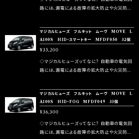
ドリング安定化（静粛性UP） ・ターボ車のターボ
中に漏電してしまう。 3.金属プレートが接触する
路には、漏電による故障の拡大防止や火災防止
ラグ改善 ・低速からのトルクアップ ・オーディオ
がゆえ、接触抵抗がある。 この3点です。 1は、取
の目的から、ヒューズが装着されています。 もち
の音質向上 ・ヘッドランプの光量UP ・燃費向上
り去る事は出来ませんが、2・3を改善したヒュー
ろん、安全回路としての役割だけでなく、通電回
など、これらの効果は、タウンユースだけでなく、
マジカルヒューズ フルキット ムーヴ MOVE L
ズが、マジカルヒューズになります。 ◇マジカル
路として、各回路への電力供給を行っています。
A100S HID・スマートキー MFDF050 32個
モータースポーツシーンでの実証実験の上、 製
ヒューズの効果 マジカルヒューズは放電防止効
しかし、ヒューズには拭い去れない欠点があり
品化を果たしております。
¥35,200
果・接触抵抗低減効果により、このような効果を
ます。 1.溶接回路であるため、配線と比較し抵抗
発揮します。 ・アクセルレスポンスの向上 ・アイ
が大きい。 2.金属部分が露出している為、空気
◇マジカルヒューズってなに？ 自動車の電気回
ドリング安定化（静粛性UP） ・ターボ車のターボ
中に漏電してしまう。 3.金属プレートが接触する
路には、漏電による故障の拡大防止や火災防止
ラグ改善 ・低速からのトルクアップ ・オーディオ
がゆえ、接触抵抗がある。 この3点です。 1は、取
の目的から、ヒューズが装着されています。 もち
の音質向上 ・ヘッドランプの光量UP ・燃費向上
り去る事は出来ませんが、2・3を改善したヒュー
ろん、安全回路としての役割だけでなく、通電回
など、これらの効果は、タウンユースだけでなく、
マジカルヒューズ フルキット ムーヴ MOVE L
ズが、マジカルヒューズになります。 ◇マジカル
路として、各回路への電力供給を行っています。
A100S HID・FOG MFDF049 33個
モータースポーツシーンでの実証実験の上、 製
ヒューズの効果 マジカルヒューズは放電防止効
しかし、ヒューズには拭い去れない欠点があり
品化を果たしております。
¥36,300
果・接触抵抗低減効果により、このような効果を
ます。 1.溶接回路であるため、配線と比較し抵抗
発揮します。 ・アクセルレスポンスの向上 ・アイ
が大きい。 2.金属部分が露出している為、空気
◇マジカルヒューズってなに？ 自動車の電気回
ドリング安定化（静粛性UP） ・ターボ車のターボ
中に漏電してしまう。 3.金属プレートが接触する
路には、漏電による故障の拡大防止や火災防止
ラグ改善 ・低速からのトルクアップ ・オーディオ