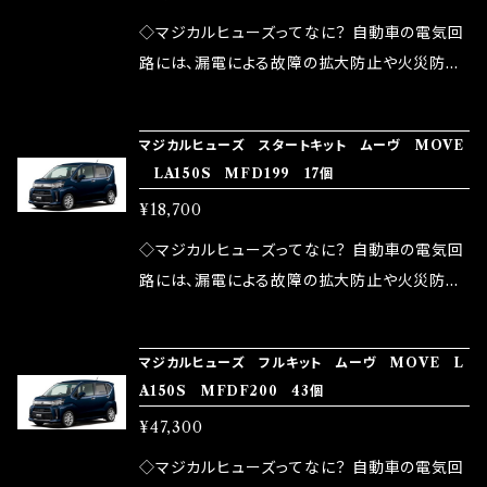
が大きい。 2.金属部分が露出している為、空気
◇マジカルヒューズってなに？ 自動車の電気回
中に漏電してしまう。 3.金属プレートが接触する
路には、漏電による故障の拡大防止や火災防止
がゆえ、接触抵抗がある。 この3点です。 1は、取
の目的から、ヒューズが装着されています。 もち
り去る事は出来ませんが、2・3を改善したヒュー
ろん、安全回路としての役割だけでなく、通電回
マジカルヒューズ スタートキット ムーヴ MOVE
ズが、マジカルヒューズになります。 ◇マジカル
路として、各回路への電力供給を行っています。
LA150S MFD199 17個
ヒューズの効果 マジカルヒューズは放電防止効
しかし、ヒューズには拭い去れない欠点があり
¥18,700
果・接触抵抗低減効果により、このような効果を
ます。 1.溶接回路であるため、配線と比較し抵抗
発揮します。 ・アクセルレスポンスの向上 ・アイ
が大きい。 2.金属部分が露出している為、空気
◇マジカルヒューズってなに？ 自動車の電気回
ドリング安定化（静粛性UP） ・ターボ車のターボ
中に漏電してしまう。 3.金属プレートが接触する
路には、漏電による故障の拡大防止や火災防止
ラグ改善 ・低速からのトルクアップ ・オーディオ
がゆえ、接触抵抗がある。 この3点です。 1は、取
の目的から、ヒューズが装着されています。 もち
の音質向上 ・ヘッドランプの光量UP ・燃費向上
り去る事は出来ませんが、2・3を改善したヒュー
ろん、安全回路としての役割だけでなく、通電回
など、これらの効果は、タウンユースだけでなく、
マジカルヒューズ フルキット ムーヴ MOVE L
ズが、マジカルヒューズになります。 ◇マジカル
路として、各回路への電力供給を行っています。
A150S MFDF200 43個
モータースポーツシーンでの実証実験の上、 製
ヒューズの効果 マジカルヒューズは放電防止効
しかし、ヒューズには拭い去れない欠点があり
品化を果たしております。
¥47,300
果・接触抵抗低減効果により、このような効果を
ます。 1.溶接回路であるため、配線と比較し抵抗
発揮します。 ・アクセルレスポンスの向上 ・アイ
が大きい。 2.金属部分が露出している為、空気
◇マジカルヒューズってなに？ 自動車の電気回