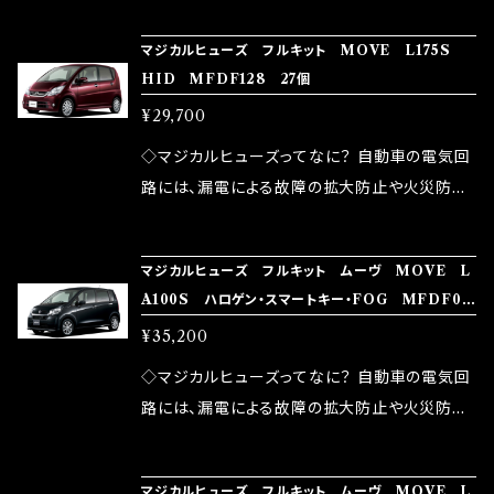
の音質向上 ・ヘッドランプの光量UP ・燃費向上
り去る事は出来ませんが、2・3を改善したヒュー
ろん、安全回路としての役割だけでなく、通電回
など、これらの効果は、タウンユースだけでなく、
マジカルヒューズ フルキット MOVE L175S
ズが、マジカルヒューズになります。 ◇マジカル
路として、各回路への電力供給を行っています。
HID MFDF128 27個
モータースポーツシーンでの実証実験の上、 製
ヒューズの効果 マジカルヒューズは放電防止効
しかし、ヒューズには拭い去れない欠点があり
品化を果たしております。
¥29,700
果・接触抵抗低減効果により、このような効果を
ます。 1.溶接回路であるため、配線と比較し抵抗
発揮します。 ・アクセルレスポンスの向上 ・アイ
が大きい。 2.金属部分が露出している為、空気
◇マジカルヒューズってなに？ 自動車の電気回
ドリング安定化（静粛性UP） ・ターボ車のターボ
中に漏電してしまう。 3.金属プレートが接触する
路には、漏電による故障の拡大防止や火災防止
ラグ改善 ・低速からのトルクアップ ・オーディオ
がゆえ、接触抵抗がある。 この3点です。 1は、取
の目的から、ヒューズが装着されています。 もち
の音質向上 ・ヘッドランプの光量UP ・燃費向上
り去る事は出来ませんが、2・3を改善したヒュー
ろん、安全回路としての役割だけでなく、通電回
など、これらの効果は、タウンユースだけでなく、
マジカルヒューズ フルキット ムーヴ MOVE L
ズが、マジカルヒューズになります。 ◇マジカル
路として、各回路への電力供給を行っています。
A100S ハロゲン・スマートキー・FOG MFDF05
モータースポーツシーンでの実証実験の上、 製
ヒューズの効果 マジカルヒューズは放電防止効
しかし、ヒューズには拭い去れない欠点があり
6 32個
品化を果たしております。
¥35,200
果・接触抵抗低減効果により、このような効果を
ます。 1.溶接回路であるため、配線と比較し抵抗
発揮します。 ・アクセルレスポンスの向上 ・アイ
が大きい。 2.金属部分が露出している為、空気
◇マジカルヒューズってなに？ 自動車の電気回
ドリング安定化（静粛性UP） ・ターボ車のターボ
中に漏電してしまう。 3.金属プレートが接触する
路には、漏電による故障の拡大防止や火災防止
ラグ改善 ・低速からのトルクアップ ・オーディオ
がゆえ、接触抵抗がある。 この3点です。 1は、取
の目的から、ヒューズが装着されています。 もち
の音質向上 ・ヘッドランプの光量UP ・燃費向上
り去る事は出来ませんが、2・3を改善したヒュー
ろん、安全回路としての役割だけでなく、通電回
など、これらの効果は、タウンユースだけでなく、
マジカルヒューズ フルキット ムーヴ MOVE L