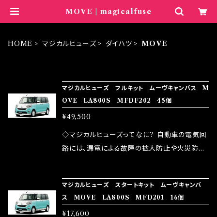
MOVE | magicalfuse
HOME
マジカルヒューズ
ダイハツ
MOVE
ITEM LIST
マジカルヒューズ フルキット ムーヴキャンバス M
OVE LA800S MFDF202 45個
¥49,500
◇マジカルヒューズってなに？ 自動車の電気回
路には、漏電による故障の拡大防止や火災防止
の目的から、ヒューズが装着されています。 もち
ろん、安全回路としての役割だけでなく、通電回
マジカルヒューズ スタートキット ムーヴキャンバ
路として、各回路への電力供給を行っています。
ス MOVE LA800S MFD201 16個
しかし、ヒューズには拭い去れない欠点があり
¥17,600
ます。 1.溶接回路であるため、配線と比較し抵抗