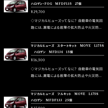
ハロゲン・FOG MFDF135 27個
モータースポーツシーンでの実証実験の上、 製
ヒューズの効果 マジカルヒューズは放電防止効
しかし、ヒューズには拭い去れない欠点があり
品化を果たしております。
¥29,700
果・接触抵抗低減効果により、このような効果を
ます。 1.溶接回路であるため、配線と比較し抵抗
発揮します。 ・アクセルレスポンスの向上 ・アイ
が大きい。 2.金属部分が露出している為、空気
◇マジカルヒューズってなに？ 自動車の電気回
ドリング安定化（静粛性UP） ・ターボ車のターボ
中に漏電してしまう。 3.金属プレートが接触する
路には、漏電による故障の拡大防止や火災防止
ラグ改善 ・低速からのトルクアップ ・オーディオ
がゆえ、接触抵抗がある。 この3点です。 1は、取
の目的から、ヒューズが装着されています。 もち
の音質向上 ・ヘッドランプの光量UP ・燃費向上
り去る事は出来ませんが、2・3を改善したヒュー
ろん、安全回路としての役割だけでなく、通電回
など、これらの効果は、タウンユースだけでなく、
マジカルヒューズ スタートキット MOVE L175S
ズが、マジカルヒューズになります。 ◇マジカル
路として、各回路への電力供給を行っています。
ハロゲン MFD134 15個
モータースポーツシーンでの実証実験の上、 製
ヒューズの効果 マジカルヒューズは放電防止効
しかし、ヒューズには拭い去れない欠点があり
品化を果たしております。
¥16,500
果・接触抵抗低減効果により、このような効果を
ます。 1.溶接回路であるため、配線と比較し抵抗
発揮します。 ・アクセルレスポンスの向上 ・アイ
が大きい。 2.金属部分が露出している為、空気
◇マジカルヒューズってなに？ 自動車の電気回
ドリング安定化（静粛性UP） ・ターボ車のターボ
中に漏電してしまう。 3.金属プレートが接触する
路には、漏電による故障の拡大防止や火災防止
ラグ改善 ・低速からのトルクアップ ・オーディオ
がゆえ、接触抵抗がある。 この3点です。 1は、取
の目的から、ヒューズが装着されています。 もち
の音質向上 ・ヘッドランプの光量UP ・燃費向上
り去る事は出来ませんが、2・3を改善したヒュー
ろん、安全回路としての役割だけでなく、通電回
など、これらの効果は、タウンユースだけでなく、
マジカルヒューズ フルキット MOVE L175S
ズが、マジカルヒューズになります。 ◇マジカル
路として、各回路への電力供給を行っています。
ハロゲン MFDF133 25個
モータースポーツシーンでの実証実験の上、 製
ヒューズの効果 マジカルヒューズは放電防止効
しかし、ヒューズには拭い去れない欠点があり
品化を果たしております。