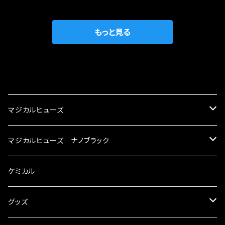
がゆえ、接触抵抗がある。 この3点です。 1は、取
の目的から、ヒューズが装着されています。 もち
の音質向上 ・ヘッドランプの光量UP ・燃費向上
り去る事は出来ませんが、2・3を改善したヒュー
ろん、安全回路としての役割だけでなく、通電回
など、これらの効果は、タウンユースだけでなく、
ズが、マジカルヒューズになります。 ◇マジカル
路として、各回路への電力供給を行っています。
もっと見る
モータースポーツシーンでの実証実験の上、 製
ヒューズの効果 マジカルヒューズは放電防止効
しかし、ヒューズには拭い去れない欠点があり
品化を果たしております。
果・接触抵抗低減効果により、このような効果を
ます。 1.溶接回路であるため、配線と比較し抵抗
発揮します。 ・アクセルレスポンスの向上 ・アイ
が大きい。 2.金属部分が露出している為、空気
CATEGORY
ドリング安定化（静粛性UP） ・ターボ車のターボ
中に漏電してしまう。 3.金属プレートが接触する
ラグ改善 ・低速からのトルクアップ ・オーディオ
がゆえ、接触抵抗がある。 この3点です。 1は、取
マジカルヒューズ
の音質向上 ・ヘッドランプの光量UP ・燃費向上
り去る事は出来ませんが、2・3を改善したヒュー
など、これらの効果は、タウンユースだけでなく、
ズが、マジカルヒューズになります。 ◇マジカル
スズキ
マジカルヒューズ ナノブラック
モータースポーツシーンでの実証実験の上、 製
ヒューズの効果 マジカルヒューズは放電防止効
品化を果たしております。
果・接触抵抗低減効果により、このような効果を
KEI
スバル
スズキ ブラック
ケミカル
発揮します。 ・アクセルレスポンスの向上 ・アイ
ドリング安定化（静粛性UP） ・ターボ車のターボ
アルト
ラグ改善 ・低速からのトルクアップ ・オーディオ
BRZ
KEI
ダイハツ
スバル ブラック
グッズ
の音質向上 ・ヘッドランプの光量UP ・燃費向上