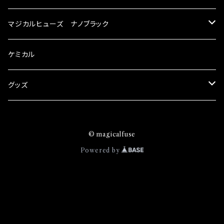
が大きい。 2.金属部分が露出している為、空気
スズキ
マジカルヒューズ ナノブラック
中に漏電してしまう。 3.金属プレートが接触する
がゆえ、接触抵抗がある。 この3点です。 1は、取
KEI
スバル
スズキ ブラック
ケミカル
り去る事は出来ませんが、2・3を改善したヒュー
ズが、マジカルヒューズになります。 ◇マジカル
アルト
ヒューズの効果 マジカルヒューズは放電防止効
BRZ
KEI
ダイハツ
スバル ブラック
グッズ
果・接触抵抗低減効果により、このような効果を
アルトエコ
発揮します。 ・アクセルレスポンスの向上 ・アイ
R2
アルト
MAX
BRZ
トヨタ
ダイハツ ブラック
マジカルヒューズ
ドリング安定化（静粛性UP） ・ターボ車のターボ
© magicalfuse
エスクード
ラグ改善 ・低速からのトルクアップ ・オーディオ
S4
アルトエコ
MOVE
R2
86
MAX
ニッサン
トヨタ ブラック
トムススピリット
Powered by
の音質向上 ・ヘッドランプの光量UP ・燃費向上
エブリィ
など、これらの効果は、タウンユースだけでなく、
WRX
エスクード
YRV
S4
90系3兄弟
MOVE
GT-R
86
ホンダ
ニッサン ブラック
モータースポーツシーンでの実証実験の上、 製
品化を果たしております。
カプチーノ
XV
エブリィ
アトレー
WRX
100系グランデ3兄弟
YRV
エクストレイル
90系3兄弟
CR-V
GT-R
マツダ
ホンダ ブラック
キャリイ