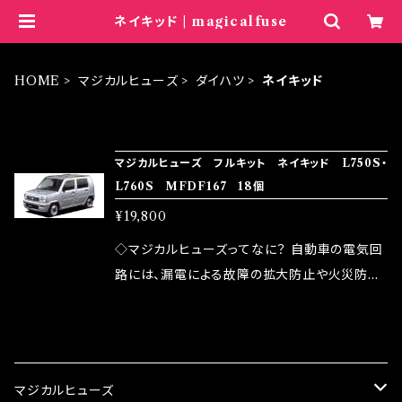
ネイキッド | magicalfuse
HOME
マジカルヒューズ
ダイハツ
ネイキッド
ITEM LIST
マジカルヒューズ フルキット ネイキッド L750S・
L760S MFDF167 18個
¥19,800
◇マジカルヒューズってなに？ 自動車の電気回
路には、漏電による故障の拡大防止や火災防止
の目的から、ヒューズが装着されています。 もち
ろん、安全回路としての役割だけでなく、通電回
CATEGORY
路として、各回路への電力供給を行っています。
しかし、ヒューズには拭い去れない欠点があり
マジカルヒューズ
ます。 1.溶接回路であるため、配線と比較し抵抗