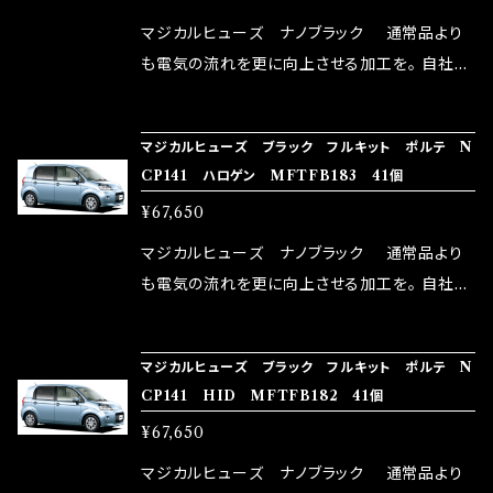
リットが無い。と。 コラボ開発製品です。 購入先
マジカルヒューズ ナノブラック 通常品より
はこちらのマジカルヒューズ直販サイトと横浜に
も電気の流れを更に向上させる加工を。 自社比
織戸学さんが経営のお店MAX ORIDO RACI
較で車種により通常品よりも１５～３０％程性能
NG（http://maxorido.com/car-parts/86-b
向上。 更なる体感や数字を求める方にはオスス
マジカルヒューズ ブラック フルキット ポルテ N
rz）の2店舗の専売品になりますので宜しくお願
メ！ レーシングドライバーMAX織戸選手がテス
CP141 ハロゲン MFTFB183 41個
い致します。
ターとなり吟味し時間を掛けて検証し、これは
¥67,650
体感出来て面白く、車には必ずプラスになりデメ
リットが無い。と。 コラボ開発製品です。 購入先
マジカルヒューズ ナノブラック 通常品より
はこちらのマジカルヒューズ直販サイトと横浜に
も電気の流れを更に向上させる加工を。 自社比
織戸学さんが経営のお店MAX ORIDO RACI
較で車種により通常品よりも１５～３０％程性能
NG（http://maxorido.com/car-parts/86-b
向上。 更なる体感や数字を求める方にはオスス
マジカルヒューズ ブラック フルキット ポルテ N
rz）の2店舗の専売品になりますので宜しくお願
メ！ レーシングドライバーMAX織戸選手がテス
CP141 HID MFTFB182 41個
い致します。
ターとなり吟味し時間を掛けて検証し、これは
¥67,650
体感出来て面白く、車には必ずプラスになりデメ
リットが無い。と。 コラボ開発製品です。 購入先
マジカルヒューズ ナノブラック 通常品より