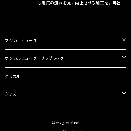
はこちらのマジカルヒューズ直販サイトと横浜に
も電気の流れを更に向上させる加工を。 自社比
織戸学さんが経営のお店MAX ORIDO RACI
較で車種により通常品よりも１５～３０％程性能
NG（http://maxorido.com/car-parts/86-b
向上。 更なる体感や数字を求める方にはオスス
CATEGORY
rz）の2店舗の専売品になりますので宜しくお願
メ！ レーシングドライバーMAX織戸選手がテス
い致します。
ターとなり吟味し時間を掛けて検証し、これは
マジカルヒューズ
体感出来て面白く、車には必ずプラスになりデメ
リットが無い。と。 コラボ開発製品です。 購入先
スズキ
マジカルヒューズ ナノブラック
はこちらのマジカルヒューズ直販サイトと横浜に
織戸学さんが経営のお店MAX ORIDO RACI
KEI
スバル
スズキ ブラック
ケミカル
NG（http://maxorido.com/car-parts/86-b
rz）の2店舗の専売品になりますので宜しくお願
アルト
い致します。
BRZ
KEI
ダイハツ
スバル ブラック
グッズ
アルトエコ
R2
アルト
MAX
BRZ
トヨタ
ダイハツ ブラック
マジカルヒューズ
© magicalfuse
エスクード
S4
アルトエコ
MOVE
R2
86
MAX
ニッサン
トヨタ ブラック
トムススピリット