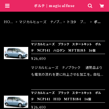
ポルテ | magicalfuse
HOM
マジカルヒューズ ナノブ
トヨタ ブラ
ポル
E
ラック
ック
テ
ITEM LIST
マジカルヒューズ ブラック スタートキット ポル
テ NCP141 ハロゲン MFTB185 16個
¥26,400
マジカルヒューズ ナノブラック 通常品より
も電気の流れを更に向上させる加工を。 自社比
較で車種により通常品よりも１５～３０％程性能
向上。 更なる体感や数字を求める方にはオスス
マジカルヒューズ ブラック スタートキット ポル
メ！ レーシングドライバーMAX織戸選手がテス
テ NCP141 HID MFTB184 16個
ターとなり吟味し時間を掛けて検証し、これは
¥26,400
体感出来て面白く、車には必ずプラスになりデメ