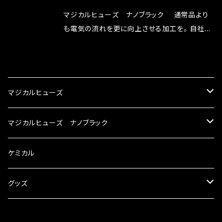
リットが無い。と。 コラボ開発製品です。 購入先
マジカルヒューズ ナノブラック 通常品より
はこちらのマジカルヒューズ直販サイトと横浜に
も電気の流れを更に向上させる加工を。 自社比
織戸学さんが経営のお店MAX ORIDO RACI
較で車種により通常品よりも１５～３０％程性能
NG（http://maxorido.com/car-parts/86-b
向上。 更なる体感や数字を求める方にはオスス
CATEGORY
rz）の2店舗の専売品になりますので宜しくお願
メ！ レーシングドライバーMAX織戸選手がテス
い致します。
ターとなり吟味し時間を掛けて検証し、これは
マジカルヒューズ
体感出来て面白く、車には必ずプラスになりデメ
リットが無い。と。 コラボ開発製品です。 購入先
スズキ
マジカルヒューズ ナノブラック
はこちらのマジカルヒューズ直販サイトと横浜に
織戸学さんが経営のお店MAX ORIDO RACI
KEI
スバル
スズキ ブラック
ケミカル
NG（http://maxorido.com/car-parts/86-b
rz）の2店舗の専売品になりますので宜しくお願
アルト
い致します。
BRZ
KEI
ダイハツ
スバル ブラック
グッズ
アルトエコ
R2
アルト
MAX
BRZ
トヨタ
ダイハツ ブラック
マジカルヒューズ