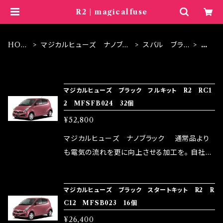
R2 | magicalfuse
HOM
マジカルヒューズ ナノブラ
スバル ブラッ
R
E
ック
ク
2
ITEM LIST
マジカルヒューズ ブラック フルキット R2 RC1
2 MFSFB024 32個
¥52,800
マジカルヒューズ ナノブラック 通常品より
も電気の流れを更に向上させる加工を。 自社比
較で車種により通常品よりも１５～３０％程性能
向上。 更なる体感や数字を求める方にはオスス
マジカルヒューズ ブラック スタートキット R2 R
メ！ レーシングドライバーMAX織戸選手がテス
C12 MFSB023 16個
ターとなり吟味し時間を掛けて検証し、これは
¥26,400
体感出来て面白く、車には必ずプラスになりデメ