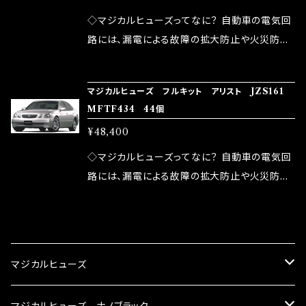
が大きい。 2.金属部分が露出している為、空気
◇マジカルヒューズってなに？ 自動車の電気回
中に漏電してしまう。 3.金属プレートが接触する
路には、漏電による故障の拡大防止や火災防止
がゆえ、接触抵抗がある。 この3点です。 1は、取
の目的から、ヒューズが装着されています。 もち
り去る事は出来ませんが、2・3を改善したヒュー
ろん、安全回路としての役割だけでなく、通電回
マジカルヒューズ フルキット アリスト JZS161
ズが、マジカルヒューズになります。 ◇マジカル
路として、各回路への電力供給を行っています。
MFTF434 44個
ヒューズの効果 マジカルヒューズは放電防止効
しかし、ヒューズには拭い去れない欠点があり
¥48,400
果・接触抵抗低減効果により、このような効果を
ます。 1.溶接回路であるため、配線と比較し抵抗
発揮します。 ・アクセルレスポンスの向上 ・アイ
が大きい。 2.金属部分が露出している為、空気
◇マジカルヒューズってなに？ 自動車の電気回
ドリング安定化（静粛性UP） ・ターボ車のターボ
中に漏電してしまう。 3.金属プレートが接触する
路には、漏電による故障の拡大防止や火災防止
ラグ改善 ・低速からのトルクアップ ・オーディオ
がゆえ、接触抵抗がある。 この3点です。 1は、取
の目的から、ヒューズが装着されています。 もち
の音質向上 ・ヘッドランプの光量UP ・燃費向上
り去る事は出来ませんが、2・3を改善したヒュー
ろん、安全回路としての役割だけでなく、通電回
CATEGORY
など、これらの効果は、タウンユースだけでなく、
ズが、マジカルヒューズになります。 ◇マジカル
路として、各回路への電力供給を行っています。
モータースポーツシーンでの実証実験の上、 製
ヒューズの効果 マジカルヒューズは放電防止効
しかし、ヒューズには拭い去れない欠点があり
マジカルヒューズ
品化を果たしております。
果・接触抵抗低減効果により、このような効果を
ます。 1.溶接回路であるため、配線と比較し抵抗
発揮します。 ・アクセルレスポンスの向上 ・アイ
が大きい。 2.金属部分が露出している為、空気
スズキ