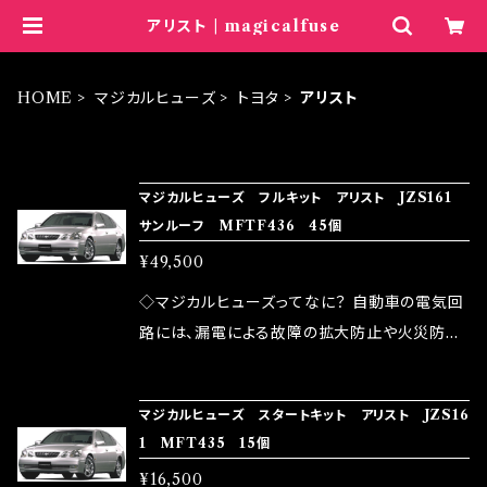
アリスト | magicalfuse
HOME
マジカルヒューズ
トヨタ
アリスト
ITEM LIST
マジカルヒューズ フルキット アリスト JZS161
サンルーフ MFTF436 45個
¥49,500
◇マジカルヒューズってなに？ 自動車の電気回
路には、漏電による故障の拡大防止や火災防止
の目的から、ヒューズが装着されています。 もち
ろん、安全回路としての役割だけでなく、通電回
マジカルヒューズ スタートキット アリスト JZS16
路として、各回路への電力供給を行っています。
1 MFT435 15個
しかし、ヒューズには拭い去れない欠点があり
¥16,500
ます。 1.溶接回路であるため、配線と比較し抵抗