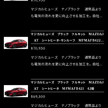
¥70,950
体感出来て面白く、車には必ずプラスになりデメ
リットが無い。と。 コラボ開発製品です。 購入先
マジカルヒューズ ナノブラック 通常品より
はこちらのマジカルヒューズ直販サイトと横浜に
も電気の流れを更に向上させる加工を。 自社比
織戸学さんが経営のお店MAX ORIDO RACI
較で車種により通常品よりも１５～３０％程性能
NG（http://maxorido.com/car-parts/86-b
向上。 更なる体感や数字を求める方にはオスス
マジカルヒューズ ブラック フルキット MAZDA3
rz）の2店舗の専売品になりますので宜しくお願
メ！ レーシングドライバーMAX織戸選手がテス
AT シートヒータ・サンルーフ MFMAFB422
い致します。
ターとなり吟味し時間を掛けて検証し、これは
43個
¥70,950
体感出来て面白く、車には必ずプラスになりデメ
リットが無い。と。 コラボ開発製品です。 購入先
マジカルヒューズ ナノブラック 通常品より
はこちらのマジカルヒューズ直販サイトと横浜に
も電気の流れを更に向上させる加工を。 自社比
織戸学さんが経営のお店MAX ORIDO RACI
較で車種により通常品よりも１５～３０％程性能
NG（http://maxorido.com/car-parts/86-b
向上。 更なる体感や数字を求める方にはオスス
マジカルヒューズ ブラック フルキット MAZDA3
rz）の2店舗の専売品になりますので宜しくお願
メ！ レーシングドライバーMAX織戸選手がテス
AT シートヒータ MFMAFB421 42個
い致します。
ターとなり吟味し時間を掛けて検証し、これは
¥69,300
体感出来て面白く、車には必ずプラスになりデメ
リットが無い。と。 コラボ開発製品です。 購入先
マジカルヒューズ ナノブラック 通常品より