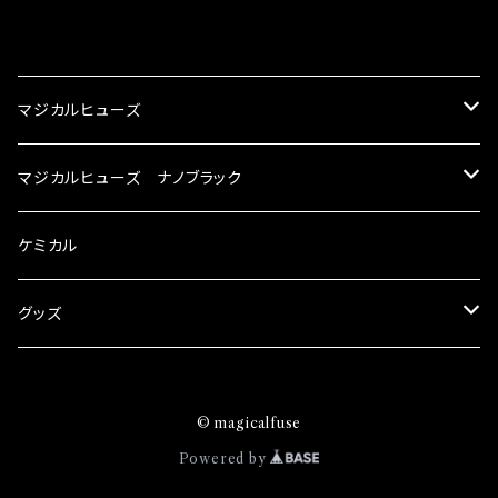
NG（http://maxorido.com/car-parts/86-b
向上。 更なる体感や数字を求める方にはオスス
CATEGORY
rz）の2店舗の専売品になりますので宜しくお願
メ！ レーシングドライバーMAX織戸選手がテス
い致します。
ターとなり吟味し時間を掛けて検証し、これは
マジカルヒューズ
体感出来て面白く、車には必ずプラスになりデメ
リットが無い。と。 コラボ開発製品です。 購入先
スズキ
マジカルヒューズ ナノブラック
はこちらのマジカルヒューズ直販サイトと横浜に
織戸学さんが経営のお店MAX ORIDO RACI
KEI
スバル
スズキ ブラック
ケミカル
NG（http://maxorido.com/car-parts/86-b
rz）の2店舗の専売品になりますので宜しくお願
アルト
い致します。
BRZ
KEI
ダイハツ
スバル ブラック
グッズ
アルトエコ
R2
アルト
MAX
BRZ
トヨタ
ダイハツ ブラック
マジカルヒューズ
© magicalfuse
エスクード
S4
アルトエコ
MOVE
R2
86
MAX
ニッサン
トヨタ ブラック
トムススピリット
Powered by
エブリィ