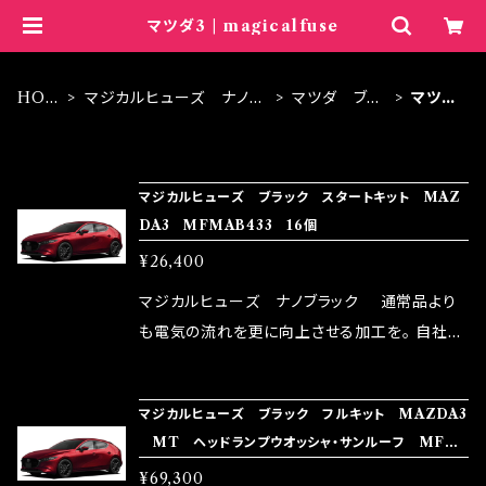
マツダ3 | magicalfuse
HOM
マジカルヒューズ ナノブ
マツダ ブラ
マツダ
E
ラック
ック
3
ITEM LIST
マジカルヒューズ ブラック スタートキット MAZ
DA3 MFMAB433 16個
¥26,400
マジカルヒューズ ナノブラック 通常品より
も電気の流れを更に向上させる加工を。 自社比
較で車種により通常品よりも１５～３０％程性能
向上。 更なる体感や数字を求める方にはオスス
マジカルヒューズ ブラック フルキット MAZDA3
メ！ レーシングドライバーMAX織戸選手がテス
MT ヘッドランプウオッシャ・サンルーフ MFM
ターとなり吟味し時間を掛けて検証し、これは
AFB432 42個
¥69,300
体感出来て面白く、車には必ずプラスになりデメ