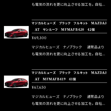
はこちらのマジカルヒューズ直販サイトと横浜に
も電気の流れを更に向上させる加工を。 自社比
織戸学さんが経営のお店MAX ORIDO RACI
較で車種により通常品よりも１５～３０％程性能
NG（http://maxorido.com/car-parts/86-b
向上。 更なる体感や数字を求める方にはオスス
マジカルヒューズ ブラック フルキット MAZDA3
rz）の2店舗の専売品になりますので宜しくお願
メ！ レーシングドライバーMAX織戸選手がテス
AT サンルーフ MFMAFB420 42個
い致します。
ターとなり吟味し時間を掛けて検証し、これは
¥69,300
体感出来て面白く、車には必ずプラスになりデメ
リットが無い。と。 コラボ開発製品です。 購入先
マジカルヒューズ ナノブラック 通常品より
はこちらのマジカルヒューズ直販サイトと横浜に
も電気の流れを更に向上させる加工を。 自社比
織戸学さんが経営のお店MAX ORIDO RACI
較で車種により通常品よりも１５～３０％程性能
NG（http://maxorido.com/car-parts/86-b
向上。 更なる体感や数字を求める方にはオスス
マジカルヒューズ ブラック フルキット MAZDA3
rz）の2店舗の専売品になりますので宜しくお願
メ！ レーシングドライバーMAX織戸選手がテス
AT MFMAFB419 41個
い致します。
ターとなり吟味し時間を掛けて検証し、これは
¥67,650
体感出来て面白く、車には必ずプラスになりデメ
リットが無い。と。 コラボ開発製品です。 購入先
マジカルヒューズ ナノブラック 通常品より
はこちらのマジカルヒューズ直販サイトと横浜に
も電気の流れを更に向上させる加工を。 自社比
織戸学さんが経営のお店MAX ORIDO RACI
較で車種により通常品よりも１５～３０％程性能