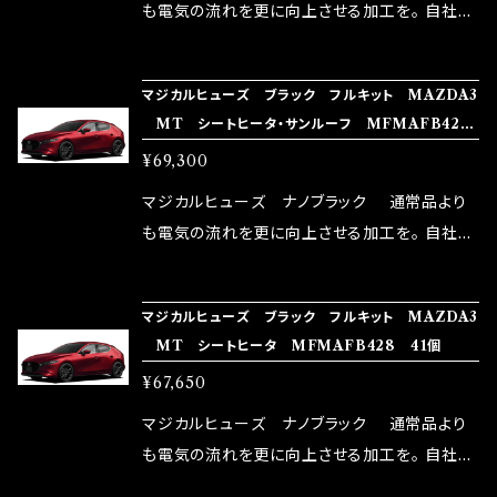
はこちらのマジカルヒューズ直販サイトと横浜に
も電気の流れを更に向上させる加工を。 自社比
織戸学さんが経営のお店MAX ORIDO RACI
較で車種により通常品よりも１５～３０％程性能
NG（http://maxorido.com/car-parts/86-b
向上。 更なる体感や数字を求める方にはオスス
マジカルヒューズ ブラック フルキット MAZDA3
rz）の2店舗の専売品になりますので宜しくお願
メ！ レーシングドライバーMAX織戸選手がテス
MT シートヒータ・サンルーフ MFMAFB429
い致します。
ターとなり吟味し時間を掛けて検証し、これは
42個
¥69,300
体感出来て面白く、車には必ずプラスになりデメ
リットが無い。と。 コラボ開発製品です。 購入先
マジカルヒューズ ナノブラック 通常品より
はこちらのマジカルヒューズ直販サイトと横浜に
も電気の流れを更に向上させる加工を。 自社比
織戸学さんが経営のお店MAX ORIDO RACI
較で車種により通常品よりも１５～３０％程性能
NG（http://maxorido.com/car-parts/86-b
向上。 更なる体感や数字を求める方にはオスス
マジカルヒューズ ブラック フルキット MAZDA3
rz）の2店舗の専売品になりますので宜しくお願
メ！ レーシングドライバーMAX織戸選手がテス
MT シートヒータ MFMAFB428 41個
い致します。
ターとなり吟味し時間を掛けて検証し、これは
¥67,650
体感出来て面白く、車には必ずプラスになりデメ
リットが無い。と。 コラボ開発製品です。 購入先
マジカルヒューズ ナノブラック 通常品より
はこちらのマジカルヒューズ直販サイトと横浜に
も電気の流れを更に向上させる加工を。 自社比
織戸学さんが経営のお店MAX ORIDO RACI
較で車種により通常品よりも１５～３０％程性能