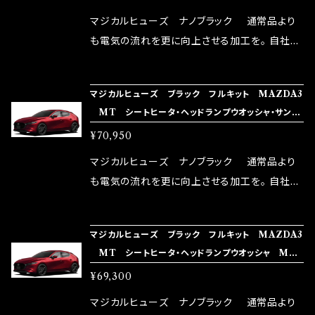
リットが無い。と。 コラボ開発製品です。 購入先
マジカルヒューズ ナノブラック 通常品より
はこちらのマジカルヒューズ直販サイトと横浜に
も電気の流れを更に向上させる加工を。 自社比
織戸学さんが経営のお店MAX ORIDO RACI
較で車種により通常品よりも１５～３０％程性能
NG（http://maxorido.com/car-parts/86-b
向上。 更なる体感や数字を求める方にはオスス
マジカルヒューズ ブラック フルキット MAZDA3
rz）の2店舗の専売品になりますので宜しくお願
メ！ レーシングドライバーMAX織戸選手がテス
MT シートヒータ・ヘッドランプウオッシャ・サンル
い致します。
ターとなり吟味し時間を掛けて検証し、これは
ーフ MFMAFB431 43個
¥70,950
体感出来て面白く、車には必ずプラスになりデメ
リットが無い。と。 コラボ開発製品です。 購入先
マジカルヒューズ ナノブラック 通常品より
はこちらのマジカルヒューズ直販サイトと横浜に
も電気の流れを更に向上させる加工を。 自社比
織戸学さんが経営のお店MAX ORIDO RACI
較で車種により通常品よりも１５～３０％程性能
NG（http://maxorido.com/car-parts/86-b
向上。 更なる体感や数字を求める方にはオスス
マジカルヒューズ ブラック フルキット MAZDA3
rz）の2店舗の専売品になりますので宜しくお願
メ！ レーシングドライバーMAX織戸選手がテス
MT シートヒータ・ヘッドランプウオッシャ MF
い致します。
ターとなり吟味し時間を掛けて検証し、これは
MAFB430 42個
¥69,300
体感出来て面白く、車には必ずプラスになりデメ
リットが無い。と。 コラボ開発製品です。 購入先
マジカルヒューズ ナノブラック 通常品より