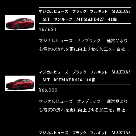
NG（http://maxorido.com/car-parts/86-b
向上。 更なる体感や数字を求める方にはオスス
マジカルヒューズ ブラック フルキット MAZDA3
rz）の2店舗の専売品になりますので宜しくお願
メ！ レーシングドライバーMAX織戸選手がテス
MT サンルーフ MFMAFB427 41個
い致します。
ターとなり吟味し時間を掛けて検証し、これは
¥67,650
体感出来て面白く、車には必ずプラスになりデメ
リットが無い。と。 コラボ開発製品です。 購入先
マジカルヒューズ ナノブラック 通常品より
はこちらのマジカルヒューズ直販サイトと横浜に
も電気の流れを更に向上させる加工を。 自社比
織戸学さんが経営のお店MAX ORIDO RACI
較で車種により通常品よりも１５～３０％程性能
NG（http://maxorido.com/car-parts/86-b
向上。 更なる体感や数字を求める方にはオスス
マジカルヒューズ ブラック フルキット MAZDA3
rz）の2店舗の専売品になりますので宜しくお願
メ！ レーシングドライバーMAX織戸選手がテス
MT MFMAFB426 40個
い致します。
ターとなり吟味し時間を掛けて検証し、これは
¥66,000
体感出来て面白く、車には必ずプラスになりデメ
リットが無い。と。 コラボ開発製品です。 購入先
マジカルヒューズ ナノブラック 通常品より
はこちらのマジカルヒューズ直販サイトと横浜に
も電気の流れを更に向上させる加工を。 自社比
織戸学さんが経営のお店MAX ORIDO RACI
較で車種により通常品よりも１５～３０％程性能
NG（http://maxorido.com/car-parts/86-b
向上。 更なる体感や数字を求める方にはオスス
マジカルヒューズ ブラック フルキット MAZDA3
rz）の2店舗の専売品になりますので宜しくお願
メ！ レーシングドライバーMAX織戸選手がテス