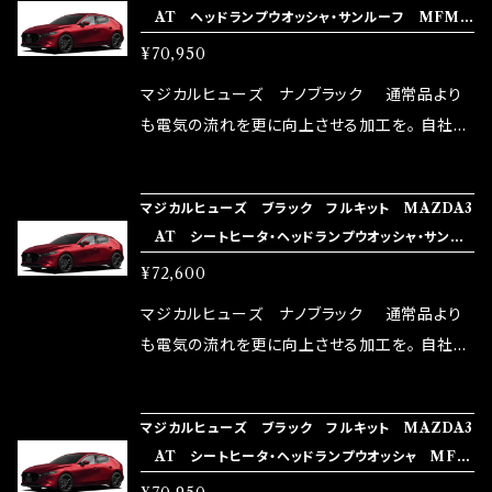
AT ヘッドランプウオッシャ・サンルーフ MFMA
い致します。
ターとなり吟味し時間を掛けて検証し、これは
FB425 43個
¥70,950
体感出来て面白く、車には必ずプラスになりデメ
リットが無い。と。 コラボ開発製品です。 購入先
マジカルヒューズ ナノブラック 通常品より
はこちらのマジカルヒューズ直販サイトと横浜に
も電気の流れを更に向上させる加工を。 自社比
織戸学さんが経営のお店MAX ORIDO RACI
較で車種により通常品よりも１５～３０％程性能
NG（http://maxorido.com/car-parts/86-b
向上。 更なる体感や数字を求める方にはオスス
マジカルヒューズ ブラック フルキット MAZDA3
rz）の2店舗の専売品になりますので宜しくお願
メ！ レーシングドライバーMAX織戸選手がテス
AT シートヒータ・ヘッドランプウオッシャ・サンル
い致します。
ターとなり吟味し時間を掛けて検証し、これは
ーフ MFMAFB424 44個
¥72,600
体感出来て面白く、車には必ずプラスになりデメ
リットが無い。と。 コラボ開発製品です。 購入先
マジカルヒューズ ナノブラック 通常品より
はこちらのマジカルヒューズ直販サイトと横浜に
も電気の流れを更に向上させる加工を。 自社比
織戸学さんが経営のお店MAX ORIDO RACI
較で車種により通常品よりも１５～３０％程性能
NG（http://maxorido.com/car-parts/86-b
向上。 更なる体感や数字を求める方にはオスス
マジカルヒューズ ブラック フルキット MAZDA3
rz）の2店舗の専売品になりますので宜しくお願
メ！ レーシングドライバーMAX織戸選手がテス
AT シートヒータ・ヘッドランプウオッシャ MFM
い致します。
ターとなり吟味し時間を掛けて検証し、これは
AFB423 43個