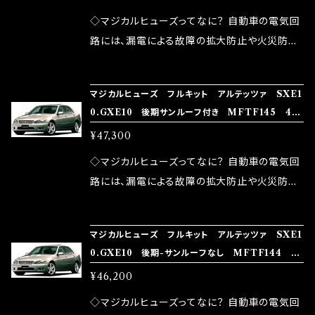
が大きい。 2.金属部分が露出している為、空気
◇マジカルヒューズってなに？ 自動車の電気回
中に漏電してしまう。 3.金属プレートが接触する
路には、漏電による故障の拡大防止や火災防止
がゆえ、接触抵抗がある。 この3点です。 1は、取
の目的から、ヒューズが装着されています。 もち
り去る事は出来ませんが、2・3を改善したヒュー
ろん、安全回路としての役割だけでなく、通電回
マジカルヒューズ フルキット アルテッツァ SXE1
ズが、マジカルヒューズになります。 ◇マジカル
路として、各回路への電力供給を行っています。
0.GXE10 後期サンルーフ付き MFTF145 43
ヒューズの効果 マジカルヒューズは放電防止効
しかし、ヒューズには拭い去れない欠点があり
個
¥47,300
果・接触抵抗低減効果により、このような効果を
ます。 1.溶接回路であるため、配線と比較し抵抗
発揮します。 ・アクセルレスポンスの向上 ・アイ
が大きい。 2.金属部分が露出している為、空気
◇マジカルヒューズってなに？ 自動車の電気回
ドリング安定化（静粛性UP） ・ターボ車のターボ
中に漏電してしまう。 3.金属プレートが接触する
路には、漏電による故障の拡大防止や火災防止
ラグ改善 ・低速からのトルクアップ ・オーディオ
がゆえ、接触抵抗がある。 この3点です。 1は、取
の目的から、ヒューズが装着されています。 もち
の音質向上 ・ヘッドランプの光量UP ・燃費向上
り去る事は出来ませんが、2・3を改善したヒュー
ろん、安全回路としての役割だけでなく、通電回
など、これらの効果は、タウンユースだけでなく、
マジカルヒューズ フルキット アルテッツァ SXE1
ズが、マジカルヒューズになります。 ◇マジカル
路として、各回路への電力供給を行っています。
0.GXE10 後期-サンルーフなし MFTF144 42
モータースポーツシーンでの実証実験の上、 製
ヒューズの効果 マジカルヒューズは放電防止効
しかし、ヒューズには拭い去れない欠点があり
個
品化を果たしております。
¥46,200
果・接触抵抗低減効果により、このような効果を
ます。 1.溶接回路であるため、配線と比較し抵抗
発揮します。 ・アクセルレスポンスの向上 ・アイ
が大きい。 2.金属部分が露出している為、空気
◇マジカルヒューズってなに？ 自動車の電気回