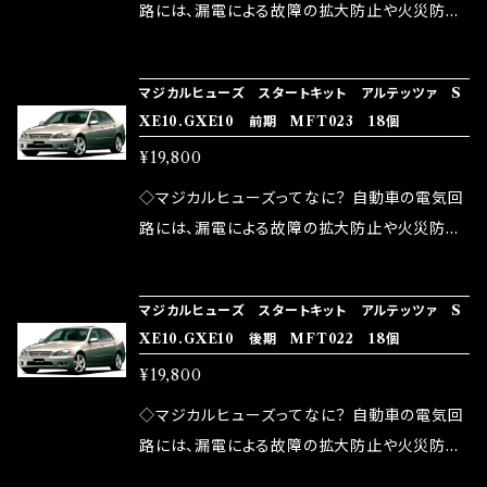
ドリング安定化（静粛性UP） ・ターボ車のターボ
中に漏電してしまう。 3.金属プレートが接触する
路には、漏電による故障の拡大防止や火災防止
ラグ改善 ・低速からのトルクアップ ・オーディオ
がゆえ、接触抵抗がある。 この3点です。 1は、取
の目的から、ヒューズが装着されています。 もち
の音質向上 ・ヘッドランプの光量UP ・燃費向上
り去る事は出来ませんが、2・3を改善したヒュー
ろん、安全回路としての役割だけでなく、通電回
など、これらの効果は、タウンユースだけでなく、
マジカルヒューズ スタートキット アルテッツァ S
ズが、マジカルヒューズになります。 ◇マジカル
路として、各回路への電力供給を行っています。
XE10.GXE10 前期 MFT023 18個
モータースポーツシーンでの実証実験の上、 製
ヒューズの効果 マジカルヒューズは放電防止効
しかし、ヒューズには拭い去れない欠点があり
品化を果たしております。
¥19,800
果・接触抵抗低減効果により、このような効果を
ます。 1.溶接回路であるため、配線と比較し抵抗
発揮します。 ・アクセルレスポンスの向上 ・アイ
が大きい。 2.金属部分が露出している為、空気
◇マジカルヒューズってなに？ 自動車の電気回
ドリング安定化（静粛性UP） ・ターボ車のターボ
中に漏電してしまう。 3.金属プレートが接触する
路には、漏電による故障の拡大防止や火災防止
ラグ改善 ・低速からのトルクアップ ・オーディオ
がゆえ、接触抵抗がある。 この3点です。 1は、取
の目的から、ヒューズが装着されています。 もち
の音質向上 ・ヘッドランプの光量UP ・燃費向上
り去る事は出来ませんが、2・3を改善したヒュー
ろん、安全回路としての役割だけでなく、通電回
など、これらの効果は、タウンユースだけでなく、
マジカルヒューズ スタートキット アルテッツァ S
ズが、マジカルヒューズになります。 ◇マジカル
路として、各回路への電力供給を行っています。
XE10.GXE10 後期 MFT022 18個
モータースポーツシーンでの実証実験の上、 製
ヒューズの効果 マジカルヒューズは放電防止効
しかし、ヒューズには拭い去れない欠点があり
品化を果たしております。
¥19,800
果・接触抵抗低減効果により、このような効果を
ます。 1.溶接回路であるため、配線と比較し抵抗
発揮します。 ・アクセルレスポンスの向上 ・アイ
が大きい。 2.金属部分が露出している為、空気
◇マジカルヒューズってなに？ 自動車の電気回
ドリング安定化（静粛性UP） ・ターボ車のターボ
中に漏電してしまう。 3.金属プレートが接触する
路には、漏電による故障の拡大防止や火災防止
ラグ改善 ・低速からのトルクアップ ・オーディオ
がゆえ、接触抵抗がある。 この3点です。 1は、取
の目的から、ヒューズが装着されています。 もち