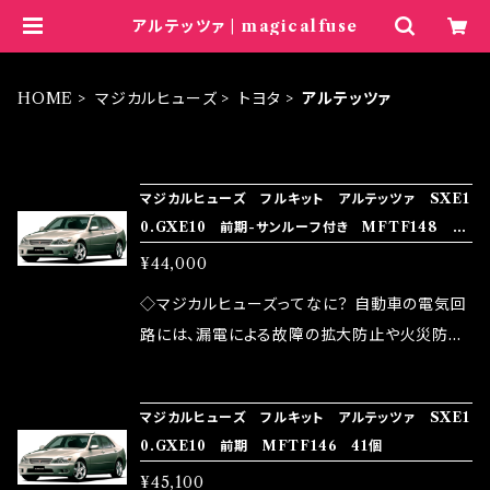
アルテッツァ | magicalfuse
HOME
マジカルヒューズ
トヨタ
アルテッツァ
ITEM LIST
マジカルヒューズ フルキット アルテッツァ SXE1
0.GXE10 前期-サンルーフ付き MFTF148 40
個
¥44,000
◇マジカルヒューズってなに？ 自動車の電気回
路には、漏電による故障の拡大防止や火災防止
の目的から、ヒューズが装着されています。 もち
ろん、安全回路としての役割だけでなく、通電回
マジカルヒューズ フルキット アルテッツァ SXE1
路として、各回路への電力供給を行っています。
0.GXE10 前期 MFTF146 41個
しかし、ヒューズには拭い去れない欠点があり
¥45,100
ます。 1.溶接回路であるため、配線と比較し抵抗