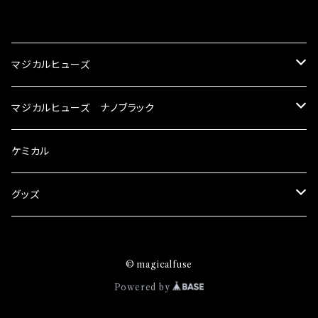
の音質向上 ・ヘッドランプの光量UP ・燃費向上
り去る事は出来ませんが、2・3を改善したヒュー
ろん、安全回路としての役割だけでなく、通電回
CATEGORY
など、これらの効果は、タウンユースだけでなく、
ズが、マジカルヒューズになります。 ◇マジカル
路として、各回路への電力供給を行っています。
モータースポーツシーンでの実証実験の上、 製
ヒューズの効果 マジカルヒューズは放電防止効
しかし、ヒューズには拭い去れない欠点があり
マジカルヒューズ
品化を果たしております。
果・接触抵抗低減効果により、このような効果を
ます。 1.溶接回路であるため、配線と比較し抵抗
発揮します。 ・アクセルレスポンスの向上 ・アイ
が大きい。 2.金属部分が露出している為、空気
スズキ
マジカルヒューズ ナノブラック
ドリング安定化（静粛性UP） ・ターボ車のターボ
中に漏電してしまう。 3.金属プレートが接触する
ラグ改善 ・低速からのトルクアップ ・オーディオ
がゆえ、接触抵抗がある。 この3点です。 1は、取
KEI
の音質向上 ・ヘッドランプの光量UP ・燃費向上
スバル
スズキ ブラック
ケミカル
り去る事は出来ませんが、2・3を改善したヒュー
など、これらの効果は、タウンユースだけでなく、
ズが、マジカルヒューズになります。 ◇マジカル
モータースポーツシーンでの実証実験の上、 製
アルト
ヒューズの効果 マジカルヒューズは放電防止効
BRZ
KEI
ダイハツ
スバル ブラック
グッズ
品化を果たしております。
果・接触抵抗低減効果により、このような効果を
アルトエコ
発揮します。 ・アクセルレスポンスの向上 ・アイ
R2
アルト
MAX
BRZ
トヨタ
ダイハツ ブラック
マジカルヒューズ
ドリング安定化（静粛性UP） ・ターボ車のターボ
© magicalfuse
エスクード
ラグ改善 ・低速からのトルクアップ ・オーディオ
S4
アルトエコ
MOVE
R2
86
MAX
ニッサン
トヨタ ブラック
トムススピリット
Powered by
の音質向上 ・ヘッドランプの光量UP ・燃費向上
エブリィ
など、これらの効果は、タウンユースだけでなく、
WRX
エスクード
YRV
S4