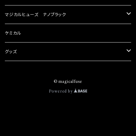
リットが無い。と。 コラボ開発製品です。 購入先
スズキ
マジカルヒューズ ナノブラック
はこちらのマジカルヒューズ直販サイトと横浜に
織戸学さんが経営のお店MAX ORIDO RACI
KEI
スバル
スズキ ブラック
ケミカル
NG（http://maxorido.com/car-parts/86-b
rz）の2店舗の専売品になりますので宜しくお願
アルト
い致します。
BRZ
KEI
ダイハツ
スバル ブラック
グッズ
アルトエコ
R2
アルト
MAX
BRZ
トヨタ
ダイハツ ブラック
マジカルヒューズ
© magicalfuse
エスクード
S4
アルトエコ
MOVE
R2
86
MAX
ニッサン
トヨタ ブラック
トムススピリット
Powered by
エブリィ
WRX
エスクード
YRV
S4
90系3兄弟
MOVE
GT-R
86
ホンダ
ニッサン ブラック
カプチーノ
XV
エブリィ
アトレー
WRX
100系グランデ3兄弟
YRV
エクストレイル
90系3兄弟
CR-V
GT-R
マツダ
ホンダ ブラック
キャリイ