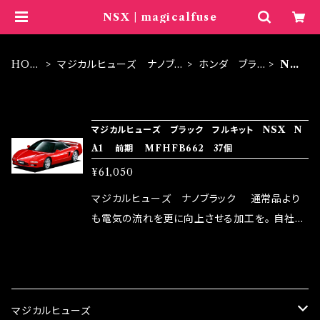
NSX | magicalfuse
HOM
マジカルヒューズ ナノブラ
ホンダ ブラッ
NS
E
ック
ク
X
ITEM LIST
マジカルヒューズ ブラック フルキット NSX N
A1 前期 MFHFB662 37個
¥61,050
マジカルヒューズ ナノブラック 通常品より
も電気の流れを更に向上させる加工を。 自社比
較で車種により通常品よりも１５～３０％程性能
向上。 更なる体感や数字を求める方にはオスス
CATEGORY
メ！ レーシングドライバーMAX織戸選手がテス
ターとなり吟味し時間を掛けて検証し、これは
マジカルヒューズ
体感出来て面白く、車には必ずプラスになりデメ