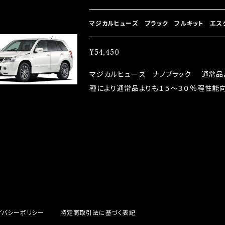
直販サイトと横浜に織戸学さんが経営のお店MAX O
parts/86-brz）の2店舗の専売品にな
マジカルヒューズ ブラック フルキット エスク
¥54,450
マジカルヒューズ ナノブラック 通常品
種により通常品よりも１５～３０％程性能向
グドライバーMAX織戸選手がテスターと
には必ずプラスになりデメリットが無い。と
直販サイトと横浜に織戸学さんが経営のお店MAX O
parts/86-brz）の2店舗の専売品にな
イバシーポリシー
特定商取引法に基づく表記