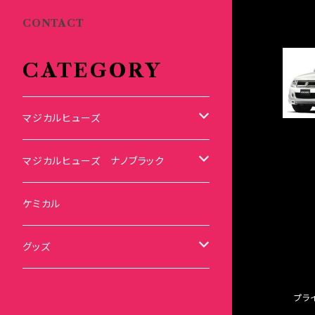
CONTACT
CATEGORY
マジカルヒューズ
スズキ
マジカルヒューズ ナノブラック
KEI
スバル
スズキ ブラック
ケミカル
アルト
BRZ
KEI
ダイハツ
スバル ブラック
グッズ
アルトエコ
R2
アルト
MAX
BRZ
トヨタ
ダイハツ ブラック
マジカルヒューズ
プラ