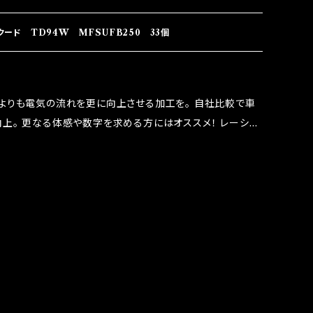
RIDO RACING（http://maxorido.com/car-
りますので宜しくお願い致します。
ード TD94W MFSUFB250 33個
よりも電気の流れを更に向上させる加工を。 自社比較で車
上。 更なる体感や数字を求める方にはオススメ！ レーシン
なり吟味し時間を掛けて検証し、これは体感出来て面白く、車
。 コラボ開発製品です。 購入先はこちらのマジカルヒューズ
RIDO RACING（http://maxorido.com/car-
りますので宜しくお願い致します。