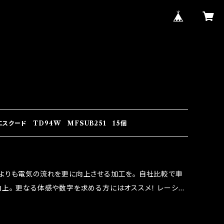
スクード TD94W MFSUB251 15個
よりも電気の流れを更に向上させる加工を。 自社比較で車
上。 更なる体感や数字を求める方にはオススメ！ レーシン
なり吟味し時間を掛けて検証し、これは体感出来て面白く、車
。 コラボ開発製品です。 購入先はこちらのマジカルヒューズ