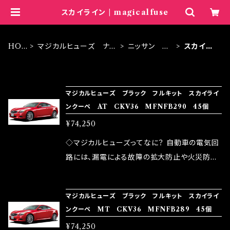
スカイライン | magicalfuse
HO
マジカルヒューズ ナノ
ニッサン ブ
スカイラ
ME
ブラック
ラック
イン
ITEM LIST
マジカルヒューズ ブラック フルキット スカイライ
ンクーペ AT CKV36 MFNFB290 45個
¥74,250
◇マジカルヒューズってなに？ 自動車の電気回
路には、漏電による故障の拡大防止や火災防止
の目的から、ヒューズが装着されています。 もち
ろん、安全回路としての役割だけでなく、通電回
マジカルヒューズ ブラック フルキット スカイライ
路として、各回路への電力供給を行っています。
ンクーペ MT CKV36 MFNFB289 45個
しかし、ヒューズには拭い去れない欠点があり
¥74,250
ます。 1.溶接回路であるため、配線と比較し抵抗