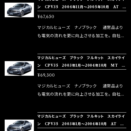
rz）の2店舗の専売品になりますので宜しくお願
メ！ レーシングドライバーMAX織戸選手がテス
ン CPV35 2004年11月～2005年10月 AT
い致します。
ターとなり吟味し時間を掛けて検証し、これは
MFNFB208 41個
¥67,650
体感出来て面白く、車には必ずプラスになりデメ
リットが無い。と。 コラボ開発製品です。 購入先
マジカルヒューズ ナノブラック 通常品より
はこちらのマジカルヒューズ直販サイトと横浜に
も電気の流れを更に向上させる加工を。 自社比
織戸学さんが経営のお店MAX ORIDO RACI
較で車種により通常品よりも１５～３０％程性能
NG（http://maxorido.com/car-parts/86-b
向上。 更なる体感や数字を求める方にはオスス
マジカルヒューズ ブラック フルキット スカイライ
rz）の2店舗の専売品になりますので宜しくお願
メ！ レーシングドライバーMAX織戸選手がテス
ン CPV35 2003年1月～2004年10月 MT シ
い致します。
ターとなり吟味し時間を掛けて検証し、これは
ートヒータ MFNFB206 42個
¥69,300
体感出来て面白く、車には必ずプラスになりデメ
リットが無い。と。 コラボ開発製品です。 購入先
マジカルヒューズ ナノブラック 通常品より
はこちらのマジカルヒューズ直販サイトと横浜に
も電気の流れを更に向上させる加工を。 自社比
織戸学さんが経営のお店MAX ORIDO RACI
較で車種により通常品よりも１５～３０％程性能
NG（http://maxorido.com/car-parts/86-b
向上。 更なる体感や数字を求める方にはオスス
マジカルヒューズ ブラック フルキット スカイライ
rz）の2店舗の専売品になりますので宜しくお願
メ！ レーシングドライバーMAX織戸選手がテス
ン CPV35 2003年1月～2004年10月 AT シ
い致します。
ターとなり吟味し時間を掛けて検証し、これは