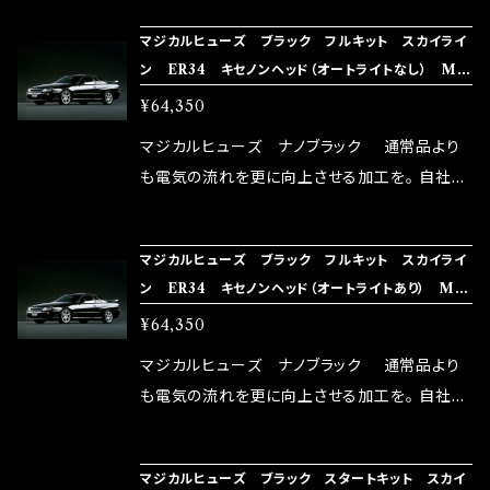
の音質向上 ・ヘッドランプの光量UP ・燃費向上
り去る事は出来ませんが、2・3を改善したヒュー
向上。 更なる体感や数字を求める方にはオスス
など、これらの効果は、タウンユースだけでなく、
マジカルヒューズ ブラック フルキット スカイライ
ズが、マジカルヒューズになります。 ◇マジカル
メ！ レーシングドライバーMAX織戸選手がテス
ン ER34 キセノンヘッド（オートライトなし） MF
モータースポーツシーンでの実証実験の上、 製
ヒューズの効果 マジカルヒューズは放電防止効
ターとなり吟味し時間を掛けて検証し、これは
NFB219 39個
品化を果たしております。
¥64,350
果・接触抵抗低減効果により、このような効果を
体感出来て面白く、車には必ずプラスになりデメ
発揮します。 ・アクセルレスポンスの向上 ・アイ
リットが無い。と。 コラボ開発製品です。 購入先
マジカルヒューズ ナノブラック 通常品より
ドリング安定化（静粛性UP） ・ターボ車のターボ
はこちらのマジカルヒューズ直販サイトと横浜に
も電気の流れを更に向上させる加工を。 自社比
ラグ改善 ・低速からのトルクアップ ・オーディオ
織戸学さんが経営のお店MAX ORIDO RACI
較で車種により通常品よりも１５～３０％程性能
の音質向上 ・ヘッドランプの光量UP ・燃費向上
NG（http://maxorido.com/car-parts/86-b
向上。 更なる体感や数字を求める方にはオスス
など、これらの効果は、タウンユースだけでなく、
マジカルヒューズ ブラック フルキット スカイライ
rz）の2店舗の専売品になりますので宜しくお願
メ！ レーシングドライバーMAX織戸選手がテス
ン ER34 キセノンヘッド（オートライトあり） MF
モータースポーツシーンでの実証実験の上、 製
い致します。
ターとなり吟味し時間を掛けて検証し、これは
NFB218 39個
品化を果たしております。
¥64,350
体感出来て面白く、車には必ずプラスになりデメ
リットが無い。と。 コラボ開発製品です。 購入先
マジカルヒューズ ナノブラック 通常品より
はこちらのマジカルヒューズ直販サイトと横浜に
も電気の流れを更に向上させる加工を。 自社比
織戸学さんが経営のお店MAX ORIDO RACI
較で車種により通常品よりも１５～３０％程性能
NG（http://maxorido.com/car-parts/86-b
向上。 更なる体感や数字を求める方にはオスス
マジカルヒューズ ブラック スタートキット スカイ
rz）の2店舗の専売品になりますので宜しくお願
メ！ レーシングドライバーMAX織戸選手がテス