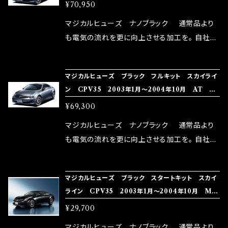
ートヒータ MFNFB204 43個
¥70,950
体感出来て面白く、車には必ずプラスになりデメ
リットが無い。と。 コラボ開発製品です。 購入先
マジカルヒューズ ナノブラック 通常品より
はこちらのマジカルヒューズ直販サイトと横浜に
も電気の流れを更に向上させる加工を。 自社比
織戸学さんが経営のお店MAX ORIDO RACI
較で車種により通常品よりも１５～３０％程性能
NG（http://maxorido.com/car-parts/86-b
向上。 更なる体感や数字を求める方にはオスス
マジカルヒューズ ブラック フルキット スカイライ
rz）の2店舗の専売品になりますので宜しくお願
メ！ レーシングドライバーMAX織戸選手がテス
ン CPV35 2003年1月～2004年10月 AT M
い致します。
ターとなり吟味し時間を掛けて検証し、これは
FNFB203 42個
¥69,300
体感出来て面白く、車には必ずプラスになりデメ
リットが無い。と。 コラボ開発製品です。 購入先
マジカルヒューズ ナノブラック 通常品より
はこちらのマジカルヒューズ直販サイトと横浜に
も電気の流れを更に向上させる加工を。 自社比
織戸学さんが経営のお店MAX ORIDO RACI
較で車種により通常品よりも１５～３０％程性能
NG（http://maxorido.com/car-parts/86-b
向上。 更なる体感や数字を求める方にはオスス
マジカルヒューズ ブラック スタートキット スカイ
rz）の2店舗の専売品になりますので宜しくお願
メ！ レーシングドライバーMAX織戸選手がテス
ライン CPV35 2003年1月～2004年10月 MF
い致します。
ターとなり吟味し時間を掛けて検証し、これは
NB207 18個
¥29,700
体感出来て面白く、車には必ずプラスになりデメ
リットが無い。と。 コラボ開発製品です。 購入先
マジカルヒューズ ナノブラック 通常品より