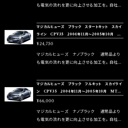
はこちらのマジカルヒューズ直販サイトと横浜に
も電気の流れを更に向上させる加工を。 自社比
織戸学さんが経営のお店MAX ORIDO RACI
較で車種により通常品よりも１５～３０％程性能
NG（http://maxorido.com/car-parts/86-b
向上。 更なる体感や数字を求める方にはオスス
マジカルヒューズ ブラック スタートキット スカイ
rz）の2店舗の専売品になりますので宜しくお願
メ！ レーシングドライバーMAX織戸選手がテス
ライン CPV35 2004年11月～2005年10月 M
い致します。
ターとなり吟味し時間を掛けて検証し、これは
FNB212 15個
¥24,750
体感出来て面白く、車には必ずプラスになりデメ
リットが無い。と。 コラボ開発製品です。 購入先
マジカルヒューズ ナノブラック 通常品より
はこちらのマジカルヒューズ直販サイトと横浜に
も電気の流れを更に向上させる加工を。 自社比
織戸学さんが経営のお店MAX ORIDO RACI
較で車種により通常品よりも１５～３０％程性能
NG（http://maxorido.com/car-parts/86-b
向上。 更なる体感や数字を求める方にはオスス
マジカルヒューズ ブラック フルキット スカイライ
rz）の2店舗の専売品になりますので宜しくお願
メ！ レーシングドライバーMAX織戸選手がテス
ン CPV35 2004年11月～2005年10月 MT
い致します。
ターとなり吟味し時間を掛けて検証し、これは
シートヒータ MFNFB211 40個
¥66,000
体感出来て面白く、車には必ずプラスになりデメ
リットが無い。と。 コラボ開発製品です。 購入先
マジカルヒューズ ナノブラック 通常品より
はこちらのマジカルヒューズ直販サイトと横浜に
も電気の流れを更に向上させる加工を。 自社比
織戸学さんが経営のお店MAX ORIDO RACI
較で車種により通常品よりも１５～３０％程性能