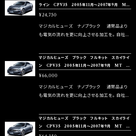
ライン CPV35 2005年11月～2007年9月 MF
い致します。
ターとなり吟味し時間を掛けて検証し、これは
NB217 15個
¥24,750
体感出来て面白く、車には必ずプラスになりデメ
リットが無い。と。 コラボ開発製品です。 購入先
マジカルヒューズ ナノブラック 通常品より
はこちらのマジカルヒューズ直販サイトと横浜に
も電気の流れを更に向上させる加工を。 自社比
織戸学さんが経営のお店MAX ORIDO RACI
較で車種により通常品よりも１５～３０％程性能
NG（http://maxorido.com/car-parts/86-b
向上。 更なる体感や数字を求める方にはオスス
マジカルヒューズ ブラック フルキット スカイライ
rz）の2店舗の専売品になりますので宜しくお願
メ！ レーシングドライバーMAX織戸選手がテス
ン CPV35 2005年11月～2007年9月 MT シ
い致します。
ターとなり吟味し時間を掛けて検証し、これは
ートヒータ MFNFB216 40個
¥66,000
体感出来て面白く、車には必ずプラスになりデメ
リットが無い。と。 コラボ開発製品です。 購入先
マジカルヒューズ ナノブラック 通常品より
はこちらのマジカルヒューズ直販サイトと横浜に
も電気の流れを更に向上させる加工を。 自社比
織戸学さんが経営のお店MAX ORIDO RACI
較で車種により通常品よりも１５～３０％程性能
NG（http://maxorido.com/car-parts/86-b
向上。 更なる体感や数字を求める方にはオスス
マジカルヒューズ ブラック フルキット スカイライ
rz）の2店舗の専売品になりますので宜しくお願
メ！ レーシングドライバーMAX織戸選手がテス
ン CPV35 2005年11月～2007年9月 MT M
い致します。
ターとなり吟味し時間を掛けて検証し、これは
FNFB215 39個