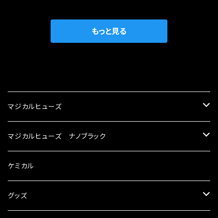
織戸学さんが経営のお店MAX ORIDO RACI
較で車種により通常品よりも１５～３０％程性能
NG（http://maxorido.com/car-parts/86-b
向上。 更なる体感や数字を求める方にはオスス
rz）の2店舗の専売品になりますので宜しくお願
メ！ レーシングドライバーMAX織戸選手がテス
もっと見る
い致します。
ターとなり吟味し時間を掛けて検証し、これは
体感出来て面白く、車には必ずプラスになりデメ
リットが無い。と。 コラボ開発製品です。 購入先
CATEGORY
はこちらのマジカルヒューズ直販サイトと横浜に
織戸学さんが経営のお店MAX ORIDO RACI
マジカルヒューズ
NG（http://maxorido.com/car-parts/86-b
rz）の2店舗の専売品になりますので宜しくお願
スズキ
マジカルヒューズ ナノブラック
い致します。
KEI
スバル
スズキ ブラック
ケミカル
アルト
BRZ
KEI
ダイハツ
スバル ブラック
グッズ