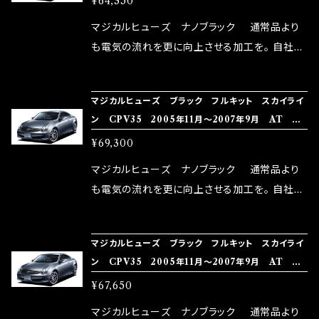
¥64,350
体感出来て面白く、車には必ずプラスになりデメ
リットが無い。と。 コラボ開発製品です。 購入先
マジカルヒューズ ナノブラック 通常品より
はこちらのマジカルヒューズ直販サイトと横浜に
も電気の流れを更に向上させる加工を。 自社比
織戸学さんが経営のお店MAX ORIDO RACI
較で車種により通常品よりも１５～３０％程性能
NG（http://maxorido.com/car-parts/86-b
向上。 更なる体感や数字を求める方にはオスス
マジカルヒューズ ブラック フルキット スカイライ
rz）の2店舗の専売品になりますので宜しくお願
メ！ レーシングドライバーMAX織戸選手がテス
ン CPV35 2005年11月～2007年9月 AT シ
い致します。
ターとなり吟味し時間を掛けて検証し、これは
ートヒータ MFNFB214 42個
¥69,300
体感出来て面白く、車には必ずプラスになりデメ
リットが無い。と。 コラボ開発製品です。 購入先
マジカルヒューズ ナノブラック 通常品より
はこちらのマジカルヒューズ直販サイトと横浜に
も電気の流れを更に向上させる加工を。 自社比
織戸学さんが経営のお店MAX ORIDO RACI
較で車種により通常品よりも１５～３０％程性能
NG（http://maxorido.com/car-parts/86-b
向上。 更なる体感や数字を求める方にはオスス
マジカルヒューズ ブラック フルキット スカイライ
rz）の2店舗の専売品になりますので宜しくお願
メ！ レーシングドライバーMAX織戸選手がテス
ン CPV35 2005年11月～2007年9月 AT M
い致します。
ターとなり吟味し時間を掛けて検証し、これは
FNFB213 41個
¥67,650
体感出来て面白く、車には必ずプラスになりデメ
リットが無い。と。 コラボ開発製品です。 購入先
マジカルヒューズ ナノブラック 通常品より