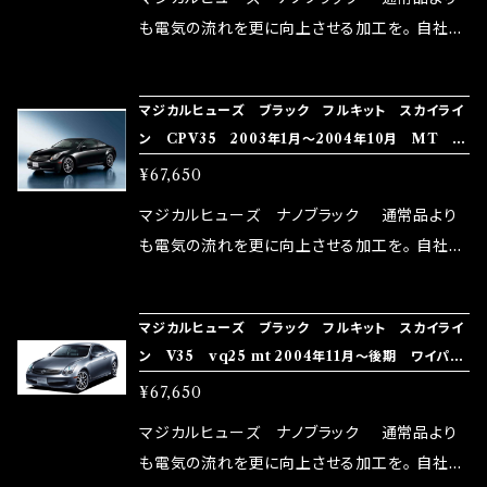
はこちらのマジカルヒューズ直販サイトと横浜に
も電気の流れを更に向上させる加工を。 自社比
織戸学さんが経営のお店MAX ORIDO RACI
較で車種により通常品よりも１５～３０％程性能
NG（http://maxorido.com/car-parts/86-b
向上。 更なる体感や数字を求める方にはオスス
マジカルヒューズ ブラック フルキット スカイライ
rz）の2店舗の専売品になりますので宜しくお願
メ！ レーシングドライバーMAX織戸選手がテス
ン CPV35 2003年1月～2004年10月 MT M
い致します。
ターとなり吟味し時間を掛けて検証し、これは
FNFB205 41個
¥67,650
体感出来て面白く、車には必ずプラスになりデメ
リットが無い。と。 コラボ開発製品です。 購入先
マジカルヒューズ ナノブラック 通常品より
はこちらのマジカルヒューズ直販サイトと横浜に
も電気の流れを更に向上させる加工を。 自社比
織戸学さんが経営のお店MAX ORIDO RACI
較で車種により通常品よりも１５～３０％程性能
NG（http://maxorido.com/car-parts/86-b
向上。 更なる体感や数字を求める方にはオスス
マジカルヒューズ ブラック フルキット スカイライ
rz）の2店舗の専売品になりますので宜しくお願
メ！ レーシングドライバーMAX織戸選手がテス
ン V35 vq25 mt 2004年11月～後期 ワイパデ
い致します。
ターとなり吟味し時間を掛けて検証し、これは
アイサ・ミラーヒータ MFNFB133 41個
¥67,650
体感出来て面白く、車には必ずプラスになりデメ
リットが無い。と。 コラボ開発製品です。 購入先
マジカルヒューズ ナノブラック 通常品より
はこちらのマジカルヒューズ直販サイトと横浜に
も電気の流れを更に向上させる加工を。 自社比