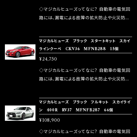
が大きい。 2.金属部分が露出している為、空気
◇マジカルヒューズってなに？ 自動車の電気回
中に漏電してしまう。 3.金属プレートが接触する
路には、漏電による故障の拡大防止や火災防止
がゆえ、接触抵抗がある。 この3点です。 1は、取
の目的から、ヒューズが装着されています。 もち
り去る事は出来ませんが、2・3を改善したヒュー
ろん、安全回路としての役割だけでなく、通電回
マジカルヒューズ ブラック スタートキット スカイ
ズが、マジカルヒューズになります。 ◇マジカル
路として、各回路への電力供給を行っています。
ラインクーペ CKV36 MFNB288 15個
ヒューズの効果 マジカルヒューズは放電防止効
しかし、ヒューズには拭い去れない欠点があり
¥24,750
果・接触抵抗低減効果により、このような効果を
ます。 1.溶接回路であるため、配線と比較し抵抗
発揮します。 ・アクセルレスポンスの向上 ・アイ
が大きい。 2.金属部分が露出している為、空気
◇マジカルヒューズってなに？ 自動車の電気回
ドリング安定化（静粛性UP） ・ターボ車のターボ
中に漏電してしまう。 3.金属プレートが接触する
路には、漏電による故障の拡大防止や火災防止
ラグ改善 ・低速からのトルクアップ ・オーディオ
がゆえ、接触抵抗がある。 この3点です。 1は、取
の目的から、ヒューズが装着されています。 もち
の音質向上 ・ヘッドランプの光量UP ・燃費向上
り去る事は出来ませんが、2・3を改善したヒュー
ろん、安全回路としての役割だけでなく、通電回
など、これらの効果は、タウンユースだけでなく、
マジカルヒューズ ブラック フルキット スカイライ
ズが、マジカルヒューズになります。 ◇マジカル
路として、各回路への電力供給を行っています。
ン 400R RV37 MFNFB287 66個
モータースポーツシーンでの実証実験の上、 製
ヒューズの効果 マジカルヒューズは放電防止効
しかし、ヒューズには拭い去れない欠点があり
品化を果たしております。
¥108,900
果・接触抵抗低減効果により、このような効果を
ます。 1.溶接回路であるため、配線と比較し抵抗
発揮します。 ・アクセルレスポンスの向上 ・アイ
が大きい。 2.金属部分が露出している為、空気
◇マジカルヒューズってなに？ 自動車の電気回