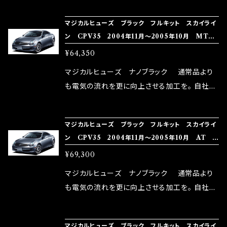
NG（http://maxorido.com/car-parts/86-b
向上。 更なる体感や数字を求める方にはオスス
マジカルヒューズ ブラック フルキット スカイライ
rz）の2店舗の専売品になりますので宜しくお願
メ！ レーシングドライバーMAX織戸選手がテス
ン CPV35 2004年11月～2005年10月 MT
い致します。
ターとなり吟味し時間を掛けて検証し、これは
MFNFB210 39個
¥64,350
体感出来て面白く、車には必ずプラスになりデメ
リットが無い。と。 コラボ開発製品です。 購入先
マジカルヒューズ ナノブラック 通常品より
はこちらのマジカルヒューズ直販サイトと横浜に
も電気の流れを更に向上させる加工を。 自社比
織戸学さんが経営のお店MAX ORIDO RACI
較で車種により通常品よりも１５～３０％程性能
NG（http://maxorido.com/car-parts/86-b
向上。 更なる体感や数字を求める方にはオスス
マジカルヒューズ ブラック フルキット スカイライ
rz）の2店舗の専売品になりますので宜しくお願
メ！ レーシングドライバーMAX織戸選手がテス
ン CPV35 2004年11月～2005年10月 AT シ
い致します。
ターとなり吟味し時間を掛けて検証し、これは
ートヒータ MFNFB209 42個
¥69,300
体感出来て面白く、車には必ずプラスになりデメ
リットが無い。と。 コラボ開発製品です。 購入先
マジカルヒューズ ナノブラック 通常品より
はこちらのマジカルヒューズ直販サイトと横浜に
も電気の流れを更に向上させる加工を。 自社比
織戸学さんが経営のお店MAX ORIDO RACI
較で車種により通常品よりも１５～３０％程性能
NG（http://maxorido.com/car-parts/86-b
向上。 更なる体感や数字を求める方にはオスス
マジカルヒューズ ブラック フルキット スカイライ