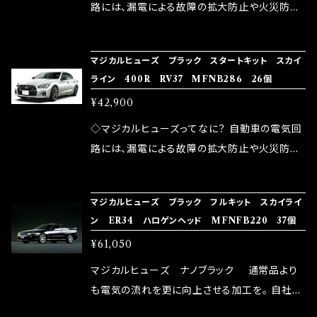
ドリング安定化（静粛性UP） ・ターボ車のターボ
中に漏電してしまう。 3.金属プレートが接触する
路には、漏電による故障の拡大防止や火災防止
ラグ改善 ・低速からのトルクアップ ・オーディオ
がゆえ、接触抵抗がある。 この3点です。 1は、取
の目的から、ヒューズが装着されています。 もち
の音質向上 ・ヘッドランプの光量UP ・燃費向上
り去る事は出来ませんが、2・3を改善したヒュー
ろん、安全回路としての役割だけでなく、通電回
など、これらの効果は、タウンユースだけでなく、
マジカルヒューズ ブラック スタートキット スカイ
ズが、マジカルヒューズになります。 ◇マジカル
路として、各回路への電力供給を行っています。
ライン 400R RV37 MFNB286 26個
モータースポーツシーンでの実証実験の上、 製
ヒューズの効果 マジカルヒューズは放電防止効
しかし、ヒューズには拭い去れない欠点があり
品化を果たしております。
¥42,900
果・接触抵抗低減効果により、このような効果を
ます。 1.溶接回路であるため、配線と比較し抵抗
発揮します。 ・アクセルレスポンスの向上 ・アイ
が大きい。 2.金属部分が露出している為、空気
◇マジカルヒューズってなに？ 自動車の電気回
ドリング安定化（静粛性UP） ・ターボ車のターボ
中に漏電してしまう。 3.金属プレートが接触する
路には、漏電による故障の拡大防止や火災防止
ラグ改善 ・低速からのトルクアップ ・オーディオ
がゆえ、接触抵抗がある。 この3点です。 1は、取
の目的から、ヒューズが装着されています。 もち
の音質向上 ・ヘッドランプの光量UP ・燃費向上
り去る事は出来ませんが、2・3を改善したヒュー
ろん、安全回路としての役割だけでなく、通電回
など、これらの効果は、タウンユースだけでなく、
マジカルヒューズ ブラック フルキット スカイライ
ズが、マジカルヒューズになります。 ◇マジカル
路として、各回路への電力供給を行っています。
ン ER34 ハロゲンヘッド MFNFB220 37個
モータースポーツシーンでの実証実験の上、 製
ヒューズの効果 マジカルヒューズは放電防止効
しかし、ヒューズには拭い去れない欠点があり
品化を果たしております。
¥61,050
果・接触抵抗低減効果により、このような効果を
ます。 1.溶接回路であるため、配線と比較し抵抗
発揮します。 ・アクセルレスポンスの向上 ・アイ
が大きい。 2.金属部分が露出している為、空気
マジカルヒューズ ナノブラック 通常品より
ドリング安定化（静粛性UP） ・ターボ車のターボ
中に漏電してしまう。 3.金属プレートが接触する
も電気の流れを更に向上させる加工を。 自社比
ラグ改善 ・低速からのトルクアップ ・オーディオ
がゆえ、接触抵抗がある。 この3点です。 1は、取
較で車種により通常品よりも１５～３０％程性能