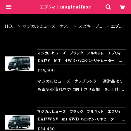
エブリィ | magicalfuse
HOM
マジカルヒューズ ナノブ
スズキ ブラ
エブリ
E
ラック
ック
ィ
ITEM LIST
マジカルヒューズ ブラック フルキット エブリィ
DA17V MT 4WD・ハロゲン・リヤヒーター MF
SUFB294 30個
¥49,500
マジカルヒューズ ナノブラック 通常品より
も電気の流れを更に向上させる加工を。 自社比
較で車種により通常品よりも１５～３０％程性能
向上。 更なる体感や数字を求める方にはオスス
マジカルヒューズ ブラック フルキット エブリィ
メ！ レーシングドライバーMAX織戸選手がテス
DA17W&V mt 4WD ハロゲン・リヤヒーター M
ターとなり吟味し時間を掛けて検証し、これは
FSUFB249 33個
¥54,450
体感出来て面白く、車には必ずプラスになりデメ