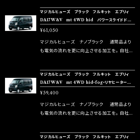
NG（http://maxorido.com/car-parts/86-b
向上。 更なる体感や数字を求める方にはオスス
マジカルヒューズ ブラック フルキット エブリィ
rz）の2店舗の専売品になりますので宜しくお願
メ！ レーシングドライバーMAX織戸選手がテス
DA17W&V mt 4WD hid パワースライドドア・
い致します。
ターとなり吟味し時間を掛けて検証し、これは
リアヒーター MFSUFB244 37個
¥61,050
体感出来て面白く、車には必ずプラスになりデメ
リットが無い。と。 コラボ開発製品です。 購入先
マジカルヒューズ ナノブラック 通常品より
はこちらのマジカルヒューズ直販サイトと横浜に
も電気の流れを更に向上させる加工を。 自社比
織戸学さんが経営のお店MAX ORIDO RACI
較で車種により通常品よりも１５～３０％程性能
NG（http://maxorido.com/car-parts/86-b
向上。 更なる体感や数字を求める方にはオスス
マジカルヒューズ ブラック フルキット エブリィ
rz）の2店舗の専売品になりますので宜しくお願
メ！ レーシングドライバーMAX織戸選手がテス
DA17W&V mt 4WD hid・fog・リヤヒーター
い致します。
ターとなり吟味し時間を掛けて検証し、これは
MFSUFB243 36個
¥59,400
体感出来て面白く、車には必ずプラスになりデメ
リットが無い。と。 コラボ開発製品です。 購入先
マジカルヒューズ ナノブラック 通常品より
はこちらのマジカルヒューズ直販サイトと横浜に
も電気の流れを更に向上させる加工を。 自社比
織戸学さんが経営のお店MAX ORIDO RACI
較で車種により通常品よりも１５～３０％程性能
NG（http://maxorido.com/car-parts/86-b
向上。 更なる体感や数字を求める方にはオスス
マジカルヒューズ ブラック フルキット エブリィ
rz）の2店舗の専売品になりますので宜しくお願
メ！ レーシングドライバーMAX織戸選手がテス