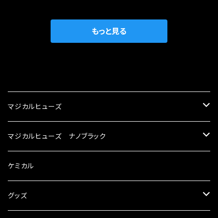
織戸学さんが経営のお店MAX ORIDO RACI
較で車種により通常品よりも１５～３０％程性能
NG（http://maxorido.com/car-parts/86-b
向上。 更なる体感や数字を求める方にはオスス
rz）の2店舗の専売品になりますので宜しくお願
メ！ レーシングドライバーMAX織戸選手がテス
もっと見る
い致します。
ターとなり吟味し時間を掛けて検証し、これは
体感出来て面白く、車には必ずプラスになりデメ
リットが無い。と。 コラボ開発製品です。 購入先
CATEGORY
はこちらのマジカルヒューズ直販サイトと横浜に
織戸学さんが経営のお店MAX ORIDO RACI
マジカルヒューズ
NG（http://maxorido.com/car-parts/86-b
rz）の2店舗の専売品になりますので宜しくお願
スズキ
マジカルヒューズ ナノブラック
い致します。
KEI
スバル
スズキ ブラック
ケミカル
アルト
BRZ
KEI
ダイハツ
スバル ブラック
グッズ