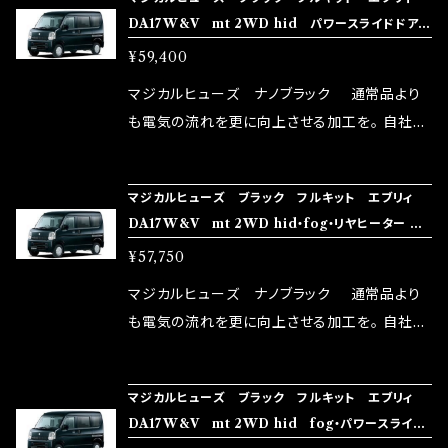
rz）の2店舗の専売品になりますので宜しくお願
メ！ レーシングドライバーMAX織戸選手がテス
DA17W&V mt 2WD hid パワースライドドア・
い致します。
ターとなり吟味し時間を掛けて検証し、これは
リアヒーター MFSUFB233 36個
¥59,400
体感出来て面白く、車には必ずプラスになりデメ
リットが無い。と。 コラボ開発製品です。 購入先
マジカルヒューズ ナノブラック 通常品より
はこちらのマジカルヒューズ直販サイトと横浜に
も電気の流れを更に向上させる加工を。 自社比
織戸学さんが経営のお店MAX ORIDO RACI
較で車種により通常品よりも１５～３０％程性能
NG（http://maxorido.com/car-parts/86-b
向上。 更なる体感や数字を求める方にはオスス
マジカルヒューズ ブラック フルキット エブリィ
rz）の2店舗の専売品になりますので宜しくお願
メ！ レーシングドライバーMAX織戸選手がテス
DA17W&V mt 2WD hid・fog・リヤヒーター
い致します。
ターとなり吟味し時間を掛けて検証し、これは
MFSUFB232 35個
¥57,750
体感出来て面白く、車には必ずプラスになりデメ
リットが無い。と。 コラボ開発製品です。 購入先
マジカルヒューズ ナノブラック 通常品より
はこちらのマジカルヒューズ直販サイトと横浜に
も電気の流れを更に向上させる加工を。 自社比
織戸学さんが経営のお店MAX ORIDO RACI
較で車種により通常品よりも１５～３０％程性能
NG（http://maxorido.com/car-parts/86-b
向上。 更なる体感や数字を求める方にはオスス
マジカルヒューズ ブラック フルキット エブリィ
rz）の2店舗の専売品になりますので宜しくお願
メ！ レーシングドライバーMAX織戸選手がテス
DA17W&V mt 2WD hid fog・パワースライド
い致します。
ターとなり吟味し時間を掛けて検証し、これは