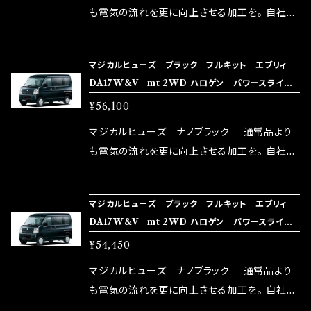
はこちらのマジカルヒューズ直販サイトと横浜に
も電気の流れを更に向上させる加工を。 自社比
織戸学さんが経営のお店MAX ORIDO RACI
較で車種により通常品よりも１５～３０％程性能
NG（http://maxorido.com/car-parts/86-b
向上。 更なる体感や数字を求める方にはオスス
マジカルヒューズ ブラック フルキット エブリィ
rz）の2店舗の専売品になりますので宜しくお願
メ！ レーシングドライバーMAX織戸選手がテス
DA17W&V mt 2WD ハロゲン パワースライド
い致します。
ターとなり吟味し時間を掛けて検証し、これは
ドア・リアヒーター MFSUFB237 34個
¥56,100
体感出来て面白く、車には必ずプラスになりデメ
リットが無い。と。 コラボ開発製品です。 購入先
マジカルヒューズ ナノブラック 通常品より
はこちらのマジカルヒューズ直販サイトと横浜に
も電気の流れを更に向上させる加工を。 自社比
織戸学さんが経営のお店MAX ORIDO RACI
較で車種により通常品よりも１５～３０％程性能
NG（http://maxorido.com/car-parts/86-b
向上。 更なる体感や数字を求める方にはオスス
マジカルヒューズ ブラック フルキット エブリィ
rz）の2店舗の専売品になりますので宜しくお願
メ！ レーシングドライバーMAX織戸選手がテス
DA17W&V mt 2WD ハロゲン パワースライド
い致します。
ターとなり吟味し時間を掛けて検証し、これは
ドア MFSUFB236 33個
¥54,450
体感出来て面白く、車には必ずプラスになりデメ
リットが無い。と。 コラボ開発製品です。 購入先
マジカルヒューズ ナノブラック 通常品より
はこちらのマジカルヒューズ直販サイトと横浜に
も電気の流れを更に向上させる加工を。 自社比
織戸学さんが経営のお店MAX ORIDO RACI
較で車種により通常品よりも１５～３０％程性能