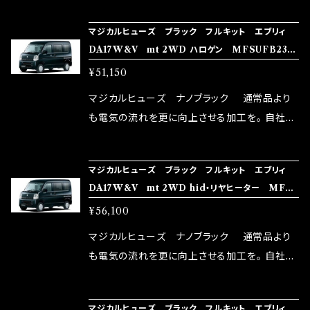
NG（http://maxorido.com/car-parts/86-b
向上。 更なる体感や数字を求める方にはオスス
マジカルヒューズ ブラック フルキット エブリィ
rz）の2店舗の専売品になりますので宜しくお願
メ！ レーシングドライバーMAX織戸選手がテス
DA17W&V mt 2WD ハロゲン MFSUFB235
い致します。
ターとなり吟味し時間を掛けて検証し、これは
31個
¥51,150
体感出来て面白く、車には必ずプラスになりデメ
リットが無い。と。 コラボ開発製品です。 購入先
マジカルヒューズ ナノブラック 通常品より
はこちらのマジカルヒューズ直販サイトと横浜に
も電気の流れを更に向上させる加工を。 自社比
織戸学さんが経営のお店MAX ORIDO RACI
較で車種により通常品よりも１５～３０％程性能
NG（http://maxorido.com/car-parts/86-b
向上。 更なる体感や数字を求める方にはオスス
マジカルヒューズ ブラック フルキット エブリィ
rz）の2店舗の専売品になりますので宜しくお願
メ！ レーシングドライバーMAX織戸選手がテス
DA17W&V mt 2WD hid・リヤヒーター MFSU
い致します。
ターとなり吟味し時間を掛けて検証し、これは
FB234 34個
¥56,100
体感出来て面白く、車には必ずプラスになりデメ
リットが無い。と。 コラボ開発製品です。 購入先
マジカルヒューズ ナノブラック 通常品より
はこちらのマジカルヒューズ直販サイトと横浜に
も電気の流れを更に向上させる加工を。 自社比
織戸学さんが経営のお店MAX ORIDO RACI
較で車種により通常品よりも１５～３０％程性能
NG（http://maxorido.com/car-parts/86-b
向上。 更なる体感や数字を求める方にはオスス
マジカルヒューズ ブラック フルキット エブリィ