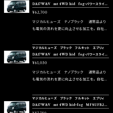
DA17W&V mt 4WD hid fog・パワースライド
い致します。
ターとなり吟味し時間を掛けて検証し、これは
ドア・リアヒーター MFSUFB242 38個
¥62,700
体感出来て面白く、車には必ずプラスになりデメ
リットが無い。と。 コラボ開発製品です。 購入先
マジカルヒューズ ナノブラック 通常品より
はこちらのマジカルヒューズ直販サイトと横浜に
も電気の流れを更に向上させる加工を。 自社比
織戸学さんが経営のお店MAX ORIDO RACI
較で車種により通常品よりも１５～３０％程性能
NG（http://maxorido.com/car-parts/86-b
向上。 更なる体感や数字を求める方にはオスス
マジカルヒューズ ブラック フルキット エブリィ
rz）の2店舗の専売品になりますので宜しくお願
メ！ レーシングドライバーMAX織戸選手がテス
DA17W&V mt 4WD hid fog・パワースライド
い致します。
ターとなり吟味し時間を掛けて検証し、これは
ドア MFSUFB241 37個
¥61,050
体感出来て面白く、車には必ずプラスになりデメ
リットが無い。と。 コラボ開発製品です。 購入先
マジカルヒューズ ナノブラック 通常品より
はこちらのマジカルヒューズ直販サイトと横浜に
も電気の流れを更に向上させる加工を。 自社比
織戸学さんが経営のお店MAX ORIDO RACI
較で車種により通常品よりも１５～３０％程性能
NG（http://maxorido.com/car-parts/86-b
向上。 更なる体感や数字を求める方にはオスス
マジカルヒューズ ブラック フルキット エブリィ
rz）の2店舗の専売品になりますので宜しくお願
メ！ レーシングドライバーMAX織戸選手がテス
DA17W&V mt 4WD hid・fog MFSUFB240
い致します。
ターとなり吟味し時間を掛けて検証し、これは
35個