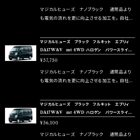
リットが無い。と。 コラボ開発製品です。 購入先
マジカルヒューズ ナノブラック 通常品より
はこちらのマジカルヒューズ直販サイトと横浜に
も電気の流れを更に向上させる加工を。 自社比
織戸学さんが経営のお店MAX ORIDO RACI
較で車種により通常品よりも１５～３０％程性能
NG（http://maxorido.com/car-parts/86-b
向上。 更なる体感や数字を求める方にはオスス
マジカルヒューズ ブラック フルキット エブリィ
rz）の2店舗の専売品になりますので宜しくお願
メ！ レーシングドライバーMAX織戸選手がテス
DA17W&V mt 4WD ハロゲン パワースライド
い致します。
ターとなり吟味し時間を掛けて検証し、これは
ドア・リアヒ－ター MFSUFB248 35個
¥57,750
体感出来て面白く、車には必ずプラスになりデメ
リットが無い。と。 コラボ開発製品です。 購入先
マジカルヒューズ ナノブラック 通常品より
はこちらのマジカルヒューズ直販サイトと横浜に
も電気の流れを更に向上させる加工を。 自社比
織戸学さんが経営のお店MAX ORIDO RACI
較で車種により通常品よりも１５～３０％程性能
NG（http://maxorido.com/car-parts/86-b
向上。 更なる体感や数字を求める方にはオスス
マジカルヒューズ ブラック フルキット エブリィ
rz）の2店舗の専売品になりますので宜しくお願
メ！ レーシングドライバーMAX織戸選手がテス
DA17W&V mt 4WD ハロゲン パワースライド
い致します。
ターとなり吟味し時間を掛けて検証し、これは
ドア MFSUFB247 34個
¥56,100
体感出来て面白く、車には必ずプラスになりデメ
リットが無い。と。 コラボ開発製品です。 購入先
マジカルヒューズ ナノブラック 通常品より