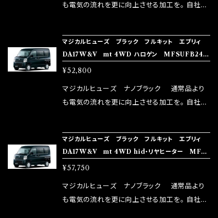
はこちらのマジカルヒューズ直販サイトと横浜に
も電気の流れを更に向上させる加工を。 自社比
織戸学さんが経営のお店MAX ORIDO RACI
較で車種により通常品よりも１５～３０％程性能
NG（http://maxorido.com/car-parts/86-b
向上。 更なる体感や数字を求める方にはオスス
マジカルヒューズ ブラック フルキット エブリィ
rz）の2店舗の専売品になりますので宜しくお願
メ！ レーシングドライバーMAX織戸選手がテス
DA17W&V mt 4WD ハロゲン MFSUFB246
い致します。
ターとなり吟味し時間を掛けて検証し、これは
32個
¥52,800
体感出来て面白く、車には必ずプラスになりデメ
リットが無い。と。 コラボ開発製品です。 購入先
マジカルヒューズ ナノブラック 通常品より
はこちらのマジカルヒューズ直販サイトと横浜に
も電気の流れを更に向上させる加工を。 自社比
織戸学さんが経営のお店MAX ORIDO RACI
較で車種により通常品よりも１５～３０％程性能
NG（http://maxorido.com/car-parts/86-b
向上。 更なる体感や数字を求める方にはオスス
マジカルヒューズ ブラック フルキット エブリィ
rz）の2店舗の専売品になりますので宜しくお願
メ！ レーシングドライバーMAX織戸選手がテス
DA17W&V mt 4WD hid・リヤヒーター MFS
い致します。
ターとなり吟味し時間を掛けて検証し、これは
UFB245 35個
¥57,750
体感出来て面白く、車には必ずプラスになりデメ
リットが無い。と。 コラボ開発製品です。 購入先
マジカルヒューズ ナノブラック 通常品より
はこちらのマジカルヒューズ直販サイトと横浜に
も電気の流れを更に向上させる加工を。 自社比
織戸学さんが経営のお店MAX ORIDO RACI
較で車種により通常品よりも１５～３０％程性能