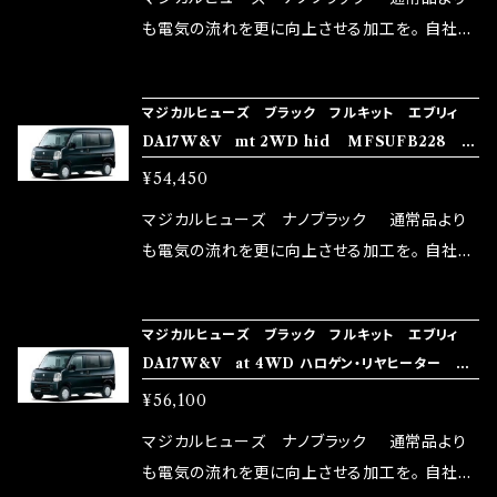
はこちらのマジカルヒューズ直販サイトと横浜に
も電気の流れを更に向上させる加工を。 自社比
織戸学さんが経営のお店MAX ORIDO RACI
較で車種により通常品よりも１５～３０％程性能
NG（http://maxorido.com/car-parts/86-b
向上。 更なる体感や数字を求める方にはオスス
マジカルヒューズ ブラック フルキット エブリィ
rz）の2店舗の専売品になりますので宜しくお願
メ！ レーシングドライバーMAX織戸選手がテス
DA17W&V mt 2WD hid MFSUFB228 33
い致します。
ターとなり吟味し時間を掛けて検証し、これは
個
¥54,450
体感出来て面白く、車には必ずプラスになりデメ
リットが無い。と。 コラボ開発製品です。 購入先
マジカルヒューズ ナノブラック 通常品より
はこちらのマジカルヒューズ直販サイトと横浜に
も電気の流れを更に向上させる加工を。 自社比
織戸学さんが経営のお店MAX ORIDO RACI
較で車種により通常品よりも１５～３０％程性能
NG（http://maxorido.com/car-parts/86-b
向上。 更なる体感や数字を求める方にはオスス
マジカルヒューズ ブラック フルキット エブリィ
rz）の2店舗の専売品になりますので宜しくお願
メ！ レーシングドライバーMAX織戸選手がテス
DA17W&V at 4WD ハロゲン・リヤヒーター M
い致します。
ターとなり吟味し時間を掛けて検証し、これは
FSUFB227 34個
¥56,100
体感出来て面白く、車には必ずプラスになりデメ
リットが無い。と。 コラボ開発製品です。 購入先
マジカルヒューズ ナノブラック 通常品より
はこちらのマジカルヒューズ直販サイトと横浜に
も電気の流れを更に向上させる加工を。 自社比