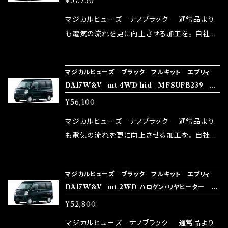
¥57,750
体感出来て面白く、車には必ずプラスになりデメ
リットが無い。と。 コラボ開発製品です。 購入先
マジカルヒューズ ナノブラック 通常品より
はこちらのマジカルヒューズ直販サイトと横浜に
も電気の流れを更に向上させる加工を。 自社比
織戸学さんが経営のお店MAX ORIDO RACI
較で車種により通常品よりも１５～３０％程性能
NG（http://maxorido.com/car-parts/86-b
向上。 更なる体感や数字を求める方にはオスス
マジカルヒューズ ブラック フルキット エブリィ
rz）の2店舗の専売品になりますので宜しくお願
メ！ レーシングドライバーMAX織戸選手がテス
DA17W&V mt 4WD hid MFSUFB239 34
い致します。
ターとなり吟味し時間を掛けて検証し、これは
個
¥56,100
体感出来て面白く、車には必ずプラスになりデメ
リットが無い。と。 コラボ開発製品です。 購入先
マジカルヒューズ ナノブラック 通常品より
はこちらのマジカルヒューズ直販サイトと横浜に
も電気の流れを更に向上させる加工を。 自社比
織戸学さんが経営のお店MAX ORIDO RACI
較で車種により通常品よりも１５～３０％程性能
NG（http://maxorido.com/car-parts/86-b
向上。 更なる体感や数字を求める方にはオスス
マジカルヒューズ ブラック フルキット エブリィ
rz）の2店舗の専売品になりますので宜しくお願
メ！ レーシングドライバーMAX織戸選手がテス
DA17W&V mt 2WD ハロゲン・リヤヒーター M
い致します。
ターとなり吟味し時間を掛けて検証し、これは
FSUFB238 32個
¥52,800
体感出来て面白く、車には必ずプラスになりデメ
リットが無い。と。 コラボ開発製品です。 購入先
マジカルヒューズ ナノブラック 通常品より