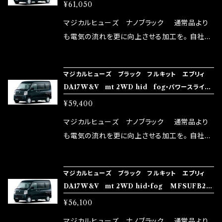
ドア・リアヒーター MFSUFB231 37個
¥61,050
体感出来て面白く、車には必ずプラスになりデメ
リットが無い。と。 コラボ開発製品です。 購入先
マジカルヒューズ ナノブラック 通常品より
はこちらのマジカルヒューズ直販サイトと横浜に
も電気の流れを更に向上させる加工を。 自社比
織戸学さんが経営のお店MAX ORIDO RACI
較で車種により通常品よりも１５～３０％程性能
NG（http://maxorido.com/car-parts/86-b
向上。 更なる体感や数字を求める方にはオスス
マジカルヒューズ ブラック フルキット エブリィ
rz）の2店舗の専売品になりますので宜しくお願
メ！ レーシングドライバーMAX織戸選手がテス
DA17W&V mt 2WD hid fog・パワースライド
い致します。
ターとなり吟味し時間を掛けて検証し、これは
ドア MFSUFB230 36個
¥59,400
体感出来て面白く、車には必ずプラスになりデメ
リットが無い。と。 コラボ開発製品です。 購入先
マジカルヒューズ ナノブラック 通常品より
はこちらのマジカルヒューズ直販サイトと横浜に
も電気の流れを更に向上させる加工を。 自社比
織戸学さんが経営のお店MAX ORIDO RACI
較で車種により通常品よりも１５～３０％程性能
NG（http://maxorido.com/car-parts/86-b
向上。 更なる体感や数字を求める方にはオスス
マジカルヒューズ ブラック フルキット エブリィ
rz）の2店舗の専売品になりますので宜しくお願
メ！ レーシングドライバーMAX織戸選手がテス
DA17W&V mt 2WD hid・fog MFSUFB22
い致します。
ターとなり吟味し時間を掛けて検証し、これは
9 34個
¥56,100
体感出来て面白く、車には必ずプラスになりデメ
リットが無い。と。 コラボ開発製品です。 購入先
マジカルヒューズ ナノブラック 通常品より