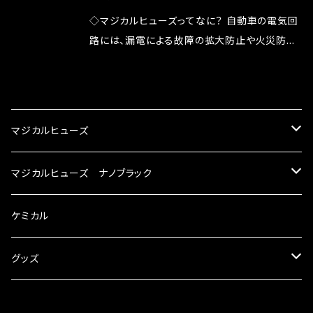
が大きい。 2.金属部分が露出している為、空気
◇マジカルヒューズってなに？ 自動車の電気回
中に漏電してしまう。 3.金属プレートが接触する
路には、漏電による故障の拡大防止や火災防止
がゆえ、接触抵抗がある。 この3点です。 1は、取
の目的から、ヒューズが装着されています。 もち
り去る事は出来ませんが、2・3を改善したヒュー
ろん、安全回路としての役割だけでなく、通電回
CATEGORY
ズが、マジカルヒューズになります。 ◇マジカル
路として、各回路への電力供給を行っています。
ヒューズの効果 マジカルヒューズは放電防止効
しかし、ヒューズには拭い去れない欠点があり
マジカルヒューズ
果・接触抵抗低減効果により、このような効果を
ます。 1.溶接回路であるため、配線と比較し抵抗
発揮します。 ・アクセルレスポンスの向上 ・アイ
が大きい。 2.金属部分が露出している為、空気
スズキ
マジカルヒューズ ナノブラック
ドリング安定化（静粛性UP） ・ターボ車のターボ
中に漏電してしまう。 3.金属プレートが接触する
ラグ改善 ・低速からのトルクアップ ・オーディオ
がゆえ、接触抵抗がある。 この3点です。 1は、取
KEI
の音質向上 ・ヘッドランプの光量UP ・燃費向上
スバル
スズキ ブラック
ケミカル
り去る事は出来ませんが、2・3を改善したヒュー
など、これらの効果は、タウンユースだけでなく、
ズが、マジカルヒューズになります。 ◇マジカル
モータースポーツシーンでの実証実験の上、 製
アルト
ヒューズの効果 マジカルヒューズは放電防止効
BRZ
KEI
ダイハツ
スバル ブラック
グッズ
品化を果たしております。
果・接触抵抗低減効果により、このような効果を
アルトエコ
発揮します。 ・アクセルレスポンスの向上 ・アイ
R2
アルト
MAX
BRZ
トヨタ
ダイハツ ブラック
マジカルヒューズ