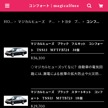
コンフォート | magicalfuse
HO
マジカルヒューズ ナノ
トヨタ ブラ
コンフォ
ME
ブラック
ック
ート
ITEM LIST
マジカルヒューズ ブラック フルキット コンフォー
ト TSS13 MFTFB724 34個
¥56,100
◇マジカルヒューズってなに？ 自動車の電気回
路には、漏電による故障の拡大防止や火災防止
の目的から、ヒューズが装着されています。 もち
ろん、安全回路としての役割だけでなく、通電回
マジカルヒューズ ブラック スタートキット コンフ
路として、各回路への電力供給を行っています。
ォート TSS13 MFTB723 18個
しかし、ヒューズには拭い去れない欠点があり
¥29,700
ます。 1.溶接回路であるため、配線と比較し抵抗