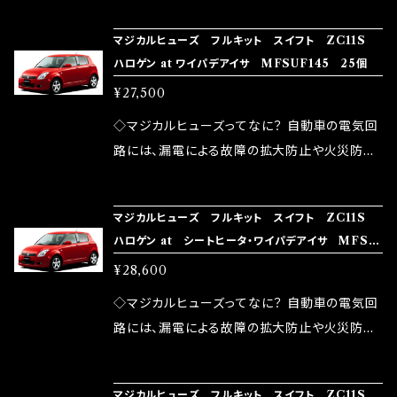
の音質向上 ・ヘッドランプの光量UP ・燃費向上
り去る事は出来ませんが、2・3を改善したヒュー
ろん、安全回路としての役割だけでなく、通電回
など、これらの効果は、タウンユースだけでなく、
マジカルヒューズ フルキット スイフト ZC11S
ズが、マジカルヒューズになります。 ◇マジカル
路として、各回路への電力供給を行っています。
ハロゲン at ワイパデアイサ MFSUF145 25個
モータースポーツシーンでの実証実験の上、 製
ヒューズの効果 マジカルヒューズは放電防止効
しかし、ヒューズには拭い去れない欠点があり
品化を果たしております。
¥27,500
果・接触抵抗低減効果により、このような効果を
ます。 1.溶接回路であるため、配線と比較し抵抗
発揮します。 ・アクセルレスポンスの向上 ・アイ
が大きい。 2.金属部分が露出している為、空気
◇マジカルヒューズってなに？ 自動車の電気回
ドリング安定化（静粛性UP） ・ターボ車のターボ
中に漏電してしまう。 3.金属プレートが接触する
路には、漏電による故障の拡大防止や火災防止
ラグ改善 ・低速からのトルクアップ ・オーディオ
がゆえ、接触抵抗がある。 この3点です。 1は、取
の目的から、ヒューズが装着されています。 もち
の音質向上 ・ヘッドランプの光量UP ・燃費向上
り去る事は出来ませんが、2・3を改善したヒュー
ろん、安全回路としての役割だけでなく、通電回
など、これらの効果は、タウンユースだけでなく、
マジカルヒューズ フルキット スイフト ZC11S
ズが、マジカルヒューズになります。 ◇マジカル
路として、各回路への電力供給を行っています。
ハロゲン at シートヒータ・ワイパデアイサ MFSU
モータースポーツシーンでの実証実験の上、 製
ヒューズの効果 マジカルヒューズは放電防止効
しかし、ヒューズには拭い去れない欠点があり
F144 26個
品化を果たしております。
¥28,600
果・接触抵抗低減効果により、このような効果を
ます。 1.溶接回路であるため、配線と比較し抵抗
発揮します。 ・アクセルレスポンスの向上 ・アイ
が大きい。 2.金属部分が露出している為、空気
◇マジカルヒューズってなに？ 自動車の電気回
ドリング安定化（静粛性UP） ・ターボ車のターボ
中に漏電してしまう。 3.金属プレートが接触する
路には、漏電による故障の拡大防止や火災防止
ラグ改善 ・低速からのトルクアップ ・オーディオ
がゆえ、接触抵抗がある。 この3点です。 1は、取
の目的から、ヒューズが装着されています。 もち
の音質向上 ・ヘッドランプの光量UP ・燃費向上
り去る事は出来ませんが、2・3を改善したヒュー
ろん、安全回路としての役割だけでなく、通電回
など、これらの効果は、タウンユースだけでなく、
マジカルヒューズ フルキット スイフト ZC11S