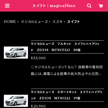
スイフト | magicalfuse
HOME
マジカルヒューズ
スズキ
スイフト
ITEM LIST
マジカルヒューズ フルキット スイフトハイブリッ
ド ZD53S MFSUF323 50個
¥55,000
◇マジカルヒューズってなに？ 自動車の電気回
路には、漏電による故障の拡大防止や火災防止
の目的から、ヒューズが装着されています。 もち
ろん、安全回路としての役割だけでなく、通電回
マジカルヒューズ スタートキット スイフトハイブリ
路として、各回路への電力供給を行っています。
ッド ZD53S MFSU322 19個
しかし、ヒューズには拭い去れない欠点があり
¥20,900
ます。 1.溶接回路であるため、配線と比較し抵抗