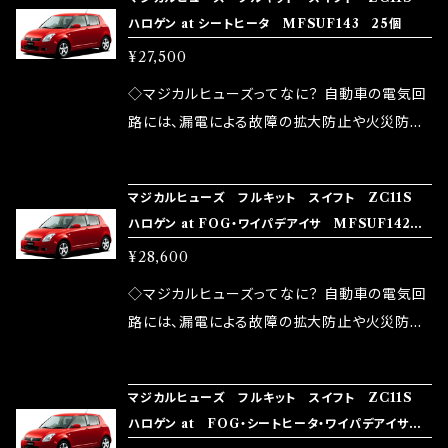
ズが、マジカルヒューズになります。 ◇マジカル
路として、各回路への電力供給を行っています。
ハロゲン at シートヒータ MFSUF143 25個
モータースポーツシーンでの実証実験の上、 製
ヒューズの効果 マジカルヒューズは放電防止効
しかし、ヒューズには拭い去れない欠点があり
品化を果たしております。
¥27,500
果・接触抵抗低減効果により、このような効果を
ます。 1.溶接回路であるため、配線と比較し抵抗
発揮します。 ・アクセルレスポンスの向上 ・アイ
が大きい。 2.金属部分が露出している為、空気
◇マジカルヒューズってなに？ 自動車の電気回
ドリング安定化（静粛性UP） ・ターボ車のターボ
中に漏電してしまう。 3.金属プレートが接触する
路には、漏電による故障の拡大防止や火災防止
ラグ改善 ・低速からのトルクアップ ・オーディオ
がゆえ、接触抵抗がある。 この3点です。 1は、取
の目的から、ヒューズが装着されています。 もち
の音質向上 ・ヘッドランプの光量UP ・燃費向上
り去る事は出来ませんが、2・3を改善したヒュー
ろん、安全回路としての役割だけでなく、通電回
など、これらの効果は、タウンユースだけでなく、
マジカルヒューズ フルキット スイフト ZC11S
ズが、マジカルヒューズになります。 ◇マジカル
路として、各回路への電力供給を行っています。
ハロゲン at FOG・ワイパデアイサ MFSUF142 2
モータースポーツシーンでの実証実験の上、 製
ヒューズの効果 マジカルヒューズは放電防止効
しかし、ヒューズには拭い去れない欠点があり
6個
品化を果たしております。
¥28,600
果・接触抵抗低減効果により、このような効果を
ます。 1.溶接回路であるため、配線と比較し抵抗
発揮します。 ・アクセルレスポンスの向上 ・アイ
が大きい。 2.金属部分が露出している為、空気
◇マジカルヒューズってなに？ 自動車の電気回
ドリング安定化（静粛性UP） ・ターボ車のターボ
中に漏電してしまう。 3.金属プレートが接触する
路には、漏電による故障の拡大防止や火災防止
ラグ改善 ・低速からのトルクアップ ・オーディオ
がゆえ、接触抵抗がある。 この3点です。 1は、取
の目的から、ヒューズが装着されています。 もち
の音質向上 ・ヘッドランプの光量UP ・燃費向上
り去る事は出来ませんが、2・3を改善したヒュー
ろん、安全回路としての役割だけでなく、通電回
など、これらの効果は、タウンユースだけでなく、
マジカルヒューズ フルキット スイフト ZC11S
ズが、マジカルヒューズになります。 ◇マジカル
路として、各回路への電力供給を行っています。
ハロゲン at FOG・シートヒータ・ワイパデアイサ
モータースポーツシーンでの実証実験の上、 製
ヒューズの効果 マジカルヒューズは放電防止効
しかし、ヒューズには拭い去れない欠点があり