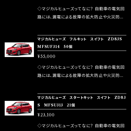
が大きい。 2.金属部分が露出している為、空気
◇マジカルヒューズってなに？ 自動車の電気回
中に漏電してしまう。 3.金属プレートが接触する
路には、漏電による故障の拡大防止や火災防止
がゆえ、接触抵抗がある。 この3点です。 1は、取
の目的から、ヒューズが装着されています。 もち
り去る事は出来ませんが、2・3を改善したヒュー
ろん、安全回路としての役割だけでなく、通電回
マジカルヒューズ フルキット スイフト ZD83S
ズが、マジカルヒューズになります。 ◇マジカル
路として、各回路への電力供給を行っています。
MFSUF314 50個
ヒューズの効果 マジカルヒューズは放電防止効
しかし、ヒューズには拭い去れない欠点があり
¥55,000
果・接触抵抗低減効果により、このような効果を
ます。 1.溶接回路であるため、配線と比較し抵抗
発揮します。 ・アクセルレスポンスの向上 ・アイ
が大きい。 2.金属部分が露出している為、空気
◇マジカルヒューズってなに？ 自動車の電気回
ドリング安定化（静粛性UP） ・ターボ車のターボ
中に漏電してしまう。 3.金属プレートが接触する
路には、漏電による故障の拡大防止や火災防止
ラグ改善 ・低速からのトルクアップ ・オーディオ
がゆえ、接触抵抗がある。 この3点です。 1は、取
の目的から、ヒューズが装着されています。 もち
の音質向上 ・ヘッドランプの光量UP ・燃費向上
り去る事は出来ませんが、2・3を改善したヒュー
ろん、安全回路としての役割だけでなく、通電回
など、これらの効果は、タウンユースだけでなく、
マジカルヒューズ スタートキット スイフト ZD83
ズが、マジカルヒューズになります。 ◇マジカル
路として、各回路への電力供給を行っています。
S MFSU313 21個
モータースポーツシーンでの実証実験の上、 製
ヒューズの効果 マジカルヒューズは放電防止効
しかし、ヒューズには拭い去れない欠点があり
品化を果たしております。
¥23,100
果・接触抵抗低減効果により、このような効果を
ます。 1.溶接回路であるため、配線と比較し抵抗
発揮します。 ・アクセルレスポンスの向上 ・アイ
が大きい。 2.金属部分が露出している為、空気
◇マジカルヒューズってなに？ 自動車の電気回