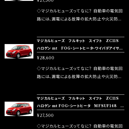
¥27,500
果・接触抵抗低減効果により、このような効果を
ます。 1.溶接回路であるため、配線と比較し抵抗
発揮します。 ・アクセルレスポンスの向上 ・アイ
が大きい。 2.金属部分が露出している為、空気
◇マジカルヒューズってなに？ 自動車の電気回
ドリング安定化（静粛性UP） ・ターボ車のターボ
中に漏電してしまう。 3.金属プレートが接触する
路には、漏電による故障の拡大防止や火災防止
ラグ改善 ・低速からのトルクアップ ・オーディオ
がゆえ、接触抵抗がある。 この3点です。 1は、取
の目的から、ヒューズが装着されています。 もち
の音質向上 ・ヘッドランプの光量UP ・燃費向上
り去る事は出来ませんが、2・3を改善したヒュー
ろん、安全回路としての役割だけでなく、通電回
など、これらの効果は、タウンユースだけでなく、
マジカルヒューズ フルキット スイフト ZC11S
ズが、マジカルヒューズになります。 ◇マジカル
路として、各回路への電力供給を行っています。
ハロゲン mt FOG・シートヒータ・ワイパデアイサ
モータースポーツシーンでの実証実験の上、 製
ヒューズの効果 マジカルヒューズは放電防止効
しかし、ヒューズには拭い去れない欠点があり
MFSUF149 26個
品化を果たしております。
¥28,600
果・接触抵抗低減効果により、このような効果を
ます。 1.溶接回路であるため、配線と比較し抵抗
発揮します。 ・アクセルレスポンスの向上 ・アイ
が大きい。 2.金属部分が露出している為、空気
◇マジカルヒューズってなに？ 自動車の電気回
ドリング安定化（静粛性UP） ・ターボ車のターボ
中に漏電してしまう。 3.金属プレートが接触する
路には、漏電による故障の拡大防止や火災防止
ラグ改善 ・低速からのトルクアップ ・オーディオ
がゆえ、接触抵抗がある。 この3点です。 1は、取
の目的から、ヒューズが装着されています。 もち
の音質向上 ・ヘッドランプの光量UP ・燃費向上
り去る事は出来ませんが、2・3を改善したヒュー
ろん、安全回路としての役割だけでなく、通電回
など、これらの効果は、タウンユースだけでなく、
マジカルヒューズ フルキット スイフト ZC11S
ズが、マジカルヒューズになります。 ◇マジカル
路として、各回路への電力供給を行っています。
ハロゲン mt FOG・シートヒータ MFSUF148 2
モータースポーツシーンでの実証実験の上、 製
ヒューズの効果 マジカルヒューズは放電防止効
しかし、ヒューズには拭い去れない欠点があり
5個
品化を果たしております。
¥27,500
果・接触抵抗低減効果により、このような効果を
ます。 1.溶接回路であるため、配線と比較し抵抗
発揮します。 ・アクセルレスポンスの向上 ・アイ
が大きい。 2.金属部分が露出している為、空気
◇マジカルヒューズってなに？ 自動車の電気回