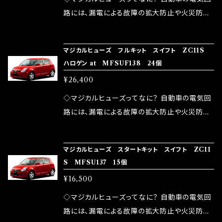
ドリング安定化（静粛性UP） ・ターボ車のターボ
中に漏電してしまう。 3.金属プレートが接触する
路には、漏電による故障の拡大防止や火災防止
ラグ改善 ・低速からのトルクアップ ・オーディオ
がゆえ、接触抵抗がある。 この3点です。 1は、取
の目的から、ヒューズが装着されています。 もち
の音質向上 ・ヘッドランプの光量UP ・燃費向上
り去る事は出来ませんが、2・3を改善したヒュー
ろん、安全回路としての役割だけでなく、通電回
など、これらの効果は、タウンユースだけでなく、
マジカルヒューズ フルキット スイフト ZC11S
ズが、マジカルヒューズになります。 ◇マジカル
路として、各回路への電力供給を行っています。
ハロゲン at MFSUF138 24個
モータースポーツシーンでの実証実験の上、 製
ヒューズの効果 マジカルヒューズは放電防止効
しかし、ヒューズには拭い去れない欠点があり
品化を果たしております。
¥26,400
果・接触抵抗低減効果により、このような効果を
ます。 1.溶接回路であるため、配線と比較し抵抗
発揮します。 ・アクセルレスポンスの向上 ・アイ
が大きい。 2.金属部分が露出している為、空気
◇マジカルヒューズってなに？ 自動車の電気回
ドリング安定化（静粛性UP） ・ターボ車のターボ
中に漏電してしまう。 3.金属プレートが接触する
路には、漏電による故障の拡大防止や火災防止
ラグ改善 ・低速からのトルクアップ ・オーディオ
がゆえ、接触抵抗がある。 この3点です。 1は、取
の目的から、ヒューズが装着されています。 もち
の音質向上 ・ヘッドランプの光量UP ・燃費向上
り去る事は出来ませんが、2・3を改善したヒュー
ろん、安全回路としての役割だけでなく、通電回
など、これらの効果は、タウンユースだけでなく、
マジカルヒューズ スタートキット スイフト ZC11
ズが、マジカルヒューズになります。 ◇マジカル
路として、各回路への電力供給を行っています。
S MFSU137 15個
モータースポーツシーンでの実証実験の上、 製
ヒューズの効果 マジカルヒューズは放電防止効
しかし、ヒューズには拭い去れない欠点があり
品化を果たしております。
¥16,500
果・接触抵抗低減効果により、このような効果を
ます。 1.溶接回路であるため、配線と比較し抵抗
発揮します。 ・アクセルレスポンスの向上 ・アイ
が大きい。 2.金属部分が露出している為、空気
◇マジカルヒューズってなに？ 自動車の電気回
ドリング安定化（静粛性UP） ・ターボ車のターボ
中に漏電してしまう。 3.金属プレートが接触する
路には、漏電による故障の拡大防止や火災防止
ラグ改善 ・低速からのトルクアップ ・オーディオ