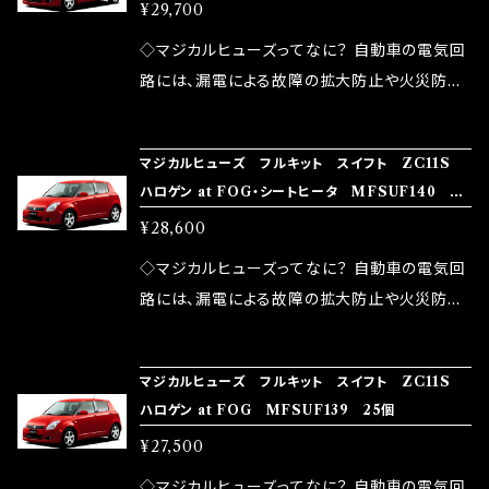
MFSUF141 27個
品化を果たしております。
¥29,700
果・接触抵抗低減効果により、このような効果を
ます。 1.溶接回路であるため、配線と比較し抵抗
発揮します。 ・アクセルレスポンスの向上 ・アイ
が大きい。 2.金属部分が露出している為、空気
◇マジカルヒューズってなに？ 自動車の電気回
ドリング安定化（静粛性UP） ・ターボ車のターボ
中に漏電してしまう。 3.金属プレートが接触する
路には、漏電による故障の拡大防止や火災防止
ラグ改善 ・低速からのトルクアップ ・オーディオ
がゆえ、接触抵抗がある。 この3点です。 1は、取
の目的から、ヒューズが装着されています。 もち
の音質向上 ・ヘッドランプの光量UP ・燃費向上
り去る事は出来ませんが、2・3を改善したヒュー
ろん、安全回路としての役割だけでなく、通電回
など、これらの効果は、タウンユースだけでなく、
マジカルヒューズ フルキット スイフト ZC11S
ズが、マジカルヒューズになります。 ◇マジカル
路として、各回路への電力供給を行っています。
ハロゲン at FOG・シートヒータ MFSUF140 26
モータースポーツシーンでの実証実験の上、 製
ヒューズの効果 マジカルヒューズは放電防止効
しかし、ヒューズには拭い去れない欠点があり
個
品化を果たしております。
¥28,600
果・接触抵抗低減効果により、このような効果を
ます。 1.溶接回路であるため、配線と比較し抵抗
発揮します。 ・アクセルレスポンスの向上 ・アイ
が大きい。 2.金属部分が露出している為、空気
◇マジカルヒューズってなに？ 自動車の電気回
ドリング安定化（静粛性UP） ・ターボ車のターボ
中に漏電してしまう。 3.金属プレートが接触する
路には、漏電による故障の拡大防止や火災防止
ラグ改善 ・低速からのトルクアップ ・オーディオ
がゆえ、接触抵抗がある。 この3点です。 1は、取
の目的から、ヒューズが装着されています。 もち
の音質向上 ・ヘッドランプの光量UP ・燃費向上
り去る事は出来ませんが、2・3を改善したヒュー
ろん、安全回路としての役割だけでなく、通電回
など、これらの効果は、タウンユースだけでなく、
マジカルヒューズ フルキット スイフト ZC11S
ズが、マジカルヒューズになります。 ◇マジカル
路として、各回路への電力供給を行っています。
ハロゲン at FOG MFSUF139 25個
モータースポーツシーンでの実証実験の上、 製
ヒューズの効果 マジカルヒューズは放電防止効
しかし、ヒューズには拭い去れない欠点があり
品化を果たしております。
¥27,500
果・接触抵抗低減効果により、このような効果を
ます。 1.溶接回路であるため、配線と比較し抵抗
発揮します。 ・アクセルレスポンスの向上 ・アイ
が大きい。 2.金属部分が露出している為、空気
◇マジカルヒューズってなに？ 自動車の電気回