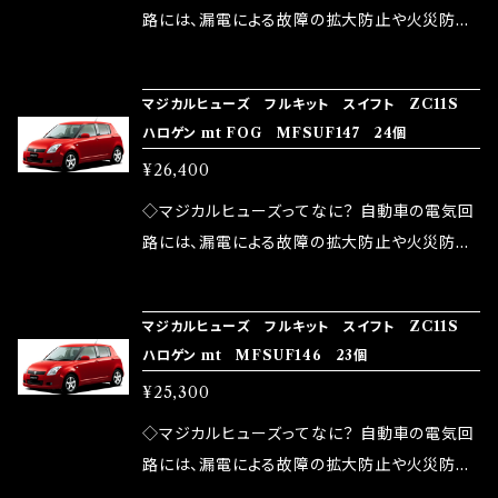
ドリング安定化（静粛性UP） ・ターボ車のターボ
中に漏電してしまう。 3.金属プレートが接触する
路には、漏電による故障の拡大防止や火災防止
ラグ改善 ・低速からのトルクアップ ・オーディオ
がゆえ、接触抵抗がある。 この3点です。 1は、取
の目的から、ヒューズが装着されています。 もち
の音質向上 ・ヘッドランプの光量UP ・燃費向上
り去る事は出来ませんが、2・3を改善したヒュー
ろん、安全回路としての役割だけでなく、通電回
など、これらの効果は、タウンユースだけでなく、
マジカルヒューズ フルキット スイフト ZC11S
ズが、マジカルヒューズになります。 ◇マジカル
路として、各回路への電力供給を行っています。
ハロゲン mt FOG MFSUF147 24個
モータースポーツシーンでの実証実験の上、 製
ヒューズの効果 マジカルヒューズは放電防止効
しかし、ヒューズには拭い去れない欠点があり
品化を果たしております。
¥26,400
果・接触抵抗低減効果により、このような効果を
ます。 1.溶接回路であるため、配線と比較し抵抗
発揮します。 ・アクセルレスポンスの向上 ・アイ
が大きい。 2.金属部分が露出している為、空気
◇マジカルヒューズってなに？ 自動車の電気回
ドリング安定化（静粛性UP） ・ターボ車のターボ
中に漏電してしまう。 3.金属プレートが接触する
路には、漏電による故障の拡大防止や火災防止
ラグ改善 ・低速からのトルクアップ ・オーディオ
がゆえ、接触抵抗がある。 この3点です。 1は、取
の目的から、ヒューズが装着されています。 もち
の音質向上 ・ヘッドランプの光量UP ・燃費向上
り去る事は出来ませんが、2・3を改善したヒュー
ろん、安全回路としての役割だけでなく、通電回
など、これらの効果は、タウンユースだけでなく、
マジカルヒューズ フルキット スイフト ZC11S
ズが、マジカルヒューズになります。 ◇マジカル
路として、各回路への電力供給を行っています。
ハロゲン mt MFSUF146 23個
モータースポーツシーンでの実証実験の上、 製
ヒューズの効果 マジカルヒューズは放電防止効
しかし、ヒューズには拭い去れない欠点があり
品化を果たしております。
¥25,300
果・接触抵抗低減効果により、このような効果を
ます。 1.溶接回路であるため、配線と比較し抵抗
発揮します。 ・アクセルレスポンスの向上 ・アイ
が大きい。 2.金属部分が露出している為、空気
◇マジカルヒューズってなに？ 自動車の電気回
ドリング安定化（静粛性UP） ・ターボ車のターボ
中に漏電してしまう。 3.金属プレートが接触する
路には、漏電による故障の拡大防止や火災防止
ラグ改善 ・低速からのトルクアップ ・オーディオ
がゆえ、接触抵抗がある。 この3点です。 1は、取
の目的から、ヒューズが装着されています。 もち