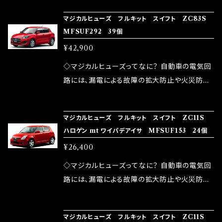
の音質向上 ・ヘッドランプの光量UP ・燃費向上
り去る事は出来ませんが、2・3を改善したヒュー
ろん、安全回路としての役割だけでなく、通電回
など、これらの効果は、タウンユースだけでなく、
マジカルヒューズ フルキット スイフト ZC83S
ズが、マジカルヒューズになります。 ◇マジカル
路として、各回路への電力供給を行っています。
MFSUF292 39個
モータースポーツシーンでの実証実験の上、 製
ヒューズの効果 マジカルヒューズは放電防止効
しかし、ヒューズには拭い去れない欠点があり
品化を果たしております。
¥42,900
果・接触抵抗低減効果により、このような効果を
ます。 1.溶接回路であるため、配線と比較し抵抗
発揮します。 ・アクセルレスポンスの向上 ・アイ
が大きい。 2.金属部分が露出している為、空気
◇マジカルヒューズってなに？ 自動車の電気回
ドリング安定化（静粛性UP） ・ターボ車のターボ
中に漏電してしまう。 3.金属プレートが接触する
路には、漏電による故障の拡大防止や火災防止
ラグ改善 ・低速からのトルクアップ ・オーディオ
がゆえ、接触抵抗がある。 この3点です。 1は、取
の目的から、ヒューズが装着されています。 もち
の音質向上 ・ヘッドランプの光量UP ・燃費向上
り去る事は出来ませんが、2・3を改善したヒュー
ろん、安全回路としての役割だけでなく、通電回
など、これらの効果は、タウンユースだけでなく、
マジカルヒューズ フルキット スイフト ZC11S
ズが、マジカルヒューズになります。 ◇マジカル
路として、各回路への電力供給を行っています。
ハロゲン mt ワイパデアイサ MFSUF153 24個
モータースポーツシーンでの実証実験の上、 製
ヒューズの効果 マジカルヒューズは放電防止効
しかし、ヒューズには拭い去れない欠点があり
品化を果たしております。
¥26,400
果・接触抵抗低減効果により、このような効果を
ます。 1.溶接回路であるため、配線と比較し抵抗
発揮します。 ・アクセルレスポンスの向上 ・アイ
が大きい。 2.金属部分が露出している為、空気
◇マジカルヒューズってなに？ 自動車の電気回
ドリング安定化（静粛性UP） ・ターボ車のターボ
中に漏電してしまう。 3.金属プレートが接触する
路には、漏電による故障の拡大防止や火災防止
ラグ改善 ・低速からのトルクアップ ・オーディオ
がゆえ、接触抵抗がある。 この3点です。 1は、取
の目的から、ヒューズが装着されています。 もち
の音質向上 ・ヘッドランプの光量UP ・燃費向上
り去る事は出来ませんが、2・3を改善したヒュー
ろん、安全回路としての役割だけでなく、通電回
など、これらの効果は、タウンユースだけでなく、
マジカルヒューズ フルキット スイフト ZC11S
ズが、マジカルヒューズになります。 ◇マジカル
路として、各回路への電力供給を行っています。