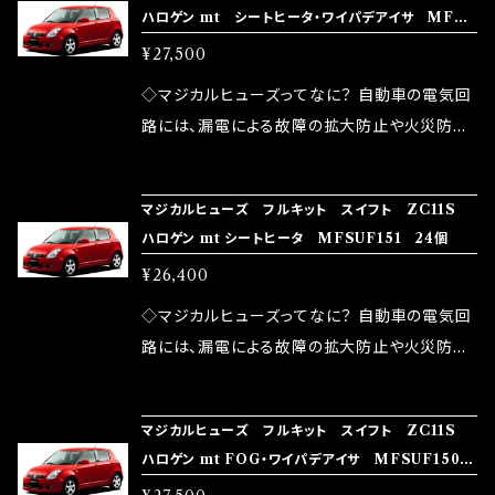
ハロゲン mt シートヒータ・ワイパデアイサ MFSU
モータースポーツシーンでの実証実験の上、 製
ヒューズの効果 マジカルヒューズは放電防止効
しかし、ヒューズには拭い去れない欠点があり
F152 25個
品化を果たしております。
¥27,500
果・接触抵抗低減効果により、このような効果を
ます。 1.溶接回路であるため、配線と比較し抵抗
発揮します。 ・アクセルレスポンスの向上 ・アイ
が大きい。 2.金属部分が露出している為、空気
◇マジカルヒューズってなに？ 自動車の電気回
ドリング安定化（静粛性UP） ・ターボ車のターボ
中に漏電してしまう。 3.金属プレートが接触する
路には、漏電による故障の拡大防止や火災防止
ラグ改善 ・低速からのトルクアップ ・オーディオ
がゆえ、接触抵抗がある。 この3点です。 1は、取
の目的から、ヒューズが装着されています。 もち
の音質向上 ・ヘッドランプの光量UP ・燃費向上
り去る事は出来ませんが、2・3を改善したヒュー
ろん、安全回路としての役割だけでなく、通電回
など、これらの効果は、タウンユースだけでなく、
マジカルヒューズ フルキット スイフト ZC11S
ズが、マジカルヒューズになります。 ◇マジカル
路として、各回路への電力供給を行っています。
ハロゲン mt シートヒータ MFSUF151 24個
モータースポーツシーンでの実証実験の上、 製
ヒューズの効果 マジカルヒューズは放電防止効
しかし、ヒューズには拭い去れない欠点があり
品化を果たしております。
¥26,400
果・接触抵抗低減効果により、このような効果を
ます。 1.溶接回路であるため、配線と比較し抵抗
発揮します。 ・アクセルレスポンスの向上 ・アイ
が大きい。 2.金属部分が露出している為、空気
◇マジカルヒューズってなに？ 自動車の電気回
ドリング安定化（静粛性UP） ・ターボ車のターボ
中に漏電してしまう。 3.金属プレートが接触する
路には、漏電による故障の拡大防止や火災防止
ラグ改善 ・低速からのトルクアップ ・オーディオ
がゆえ、接触抵抗がある。 この3点です。 1は、取
の目的から、ヒューズが装着されています。 もち
の音質向上 ・ヘッドランプの光量UP ・燃費向上
り去る事は出来ませんが、2・3を改善したヒュー
ろん、安全回路としての役割だけでなく、通電回
など、これらの効果は、タウンユースだけでなく、
マジカルヒューズ フルキット スイフト ZC11S
ズが、マジカルヒューズになります。 ◇マジカル
路として、各回路への電力供給を行っています。
ハロゲン mt FOG・ワイパデアイサ MFSUF150
モータースポーツシーンでの実証実験の上、 製
ヒューズの効果 マジカルヒューズは放電防止効
しかし、ヒューズには拭い去れない欠点があり
25個
品化を果たしております。