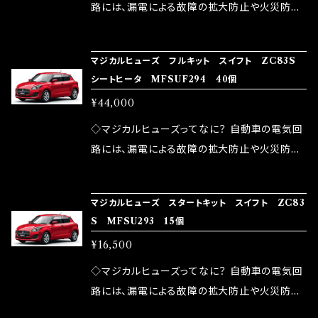
ドリング安定化（静粛性UP） ・ターボ車のターボ
中に漏電してしまう。 3.金属プレートが接触する
路には、漏電による故障の拡大防止や火災防止
ラグ改善 ・低速からのトルクアップ ・オーディオ
がゆえ、接触抵抗がある。 この3点です。 1は、取
の目的から、ヒューズが装着されています。 もち
の音質向上 ・ヘッドランプの光量UP ・燃費向上
り去る事は出来ませんが、2・3を改善したヒュー
ろん、安全回路としての役割だけでなく、通電回
など、これらの効果は、タウンユースだけでなく、
マジカルヒューズ フルキット スイフト ZC83S
ズが、マジカルヒューズになります。 ◇マジカル
路として、各回路への電力供給を行っています。
シートヒータ MFSUF294 40個
モータースポーツシーンでの実証実験の上、 製
ヒューズの効果 マジカルヒューズは放電防止効
しかし、ヒューズには拭い去れない欠点があり
品化を果たしております。
¥44,000
果・接触抵抗低減効果により、このような効果を
ます。 1.溶接回路であるため、配線と比較し抵抗
発揮します。 ・アクセルレスポンスの向上 ・アイ
が大きい。 2.金属部分が露出している為、空気
◇マジカルヒューズってなに？ 自動車の電気回
ドリング安定化（静粛性UP） ・ターボ車のターボ
中に漏電してしまう。 3.金属プレートが接触する
路には、漏電による故障の拡大防止や火災防止
ラグ改善 ・低速からのトルクアップ ・オーディオ
がゆえ、接触抵抗がある。 この3点です。 1は、取
の目的から、ヒューズが装着されています。 もち
の音質向上 ・ヘッドランプの光量UP ・燃費向上
り去る事は出来ませんが、2・3を改善したヒュー
ろん、安全回路としての役割だけでなく、通電回
など、これらの効果は、タウンユースだけでなく、
マジカルヒューズ スタートキット スイフト ZC83
ズが、マジカルヒューズになります。 ◇マジカル
路として、各回路への電力供給を行っています。
S MFSU293 15個
モータースポーツシーンでの実証実験の上、 製
ヒューズの効果 マジカルヒューズは放電防止効
しかし、ヒューズには拭い去れない欠点があり
品化を果たしております。
¥16,500
果・接触抵抗低減効果により、このような効果を
ます。 1.溶接回路であるため、配線と比較し抵抗
発揮します。 ・アクセルレスポンスの向上 ・アイ
が大きい。 2.金属部分が露出している為、空気
◇マジカルヒューズってなに？ 自動車の電気回
ドリング安定化（静粛性UP） ・ターボ車のターボ
中に漏電してしまう。 3.金属プレートが接触する
路には、漏電による故障の拡大防止や火災防止
ラグ改善 ・低速からのトルクアップ ・オーディオ
がゆえ、接触抵抗がある。 この3点です。 1は、取
の目的から、ヒューズが装着されています。 もち