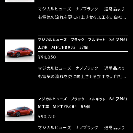
リットが無い。と。 コラボ開発製品です。 購入先
マジカルヒューズ ナノブラック 通常品より
はこちらのマジカルヒューズ直販サイトと横浜に
も電気の流れを更に向上させる加工を。 自社比
織戸学さんが経営のお店MAX ORIDO RACI
較で車種により通常品よりも１５～３０％程性能
NG（http://maxorido.com/car-parts/86-b
向上。 更なる体感や数字を求める方にはオスス
マジカルヒューズ ブラック フルキット 86（ZN6）
rz）の2店舗の専売品になりますので宜しくお願
メ！ レーシングドライバーMAX織戸選手がテス
AT車 MFTFB005 57個
い致します。
ターとなり吟味し時間を掛けて検証し、これは
¥94,050
体感出来て面白く、車には必ずプラスになりデメ
リットが無い。と。 コラボ開発製品です。 購入先
マジカルヒューズ ナノブラック 通常品より
はこちらのマジカルヒューズ直販サイトと横浜に
も電気の流れを更に向上させる加工を。 自社比
織戸学さんが経営のお店MAX ORIDO RACI
較で車種により通常品よりも１５～３０％程性能
NG（http://maxorido.com/car-parts/86-b
向上。 更なる体感や数字を求める方にはオスス
マジカルヒューズ ブラック フルキット 86（ZN6）
rz）の2店舗の専売品になりますので宜しくお願
メ！ レーシングドライバーMAX織戸選手がテス
MT車 MFTFB004 55個
い致します。
ターとなり吟味し時間を掛けて検証し、これは
¥90,750
体感出来て面白く、車には必ずプラスになりデメ
リットが無い。と。 コラボ開発製品です。 購入先
マジカルヒューズ ナノブラック 通常品より