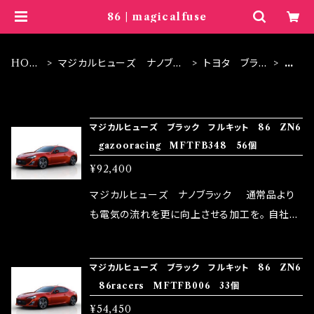
86 | magicalfuse
HOM
マジカルヒューズ ナノブラ
トヨタ ブラッ
8
E
ック
ク
6
ITEM LIST
マジカルヒューズ ブラック フルキット 86 ZN6
gazooracing MFTFB348 56個
¥92,400
マジカルヒューズ ナノブラック 通常品より
も電気の流れを更に向上させる加工を。 自社比
較で車種により通常品よりも１５～３０％程性能
向上。 更なる体感や数字を求める方にはオスス
マジカルヒューズ ブラック フルキット 86 ZN6
メ！ レーシングドライバーMAX織戸選手がテス
86racers MFTFB006 33個
ターとなり吟味し時間を掛けて検証し、これは
¥54,450
体感出来て面白く、車には必ずプラスになりデメ