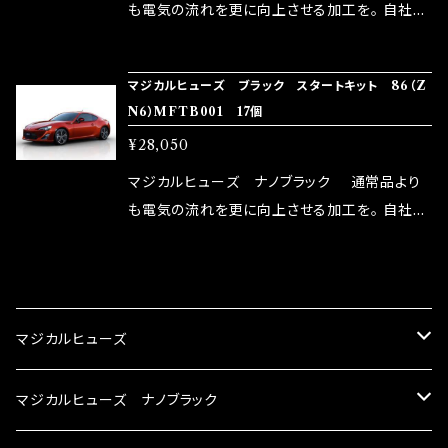
はこちらのマジカルヒューズ直販サイトと横浜に
も電気の流れを更に向上させる加工を。 自社比
織戸学さんが経営のお店MAX ORIDO RACI
較で車種により通常品よりも１５～３０％程性能
NG（http://maxorido.com/car-parts/86-b
向上。 更なる体感や数字を求める方にはオスス
マジカルヒューズ ブラック スタートキット 86（Z
rz）の2店舗の専売品になりますので宜しくお願
メ！ レーシングドライバーMAX織戸選手がテス
N6）MFTB001 17個
い致します。
ターとなり吟味し時間を掛けて検証し、これは
¥28,050
体感出来て面白く、車には必ずプラスになりデメ
リットが無い。と。 コラボ開発製品です。 購入先
マジカルヒューズ ナノブラック 通常品より
はこちらのマジカルヒューズ直販サイトと横浜に
も電気の流れを更に向上させる加工を。 自社比
織戸学さんが経営のお店MAX ORIDO RACI
較で車種により通常品よりも１５～３０％程性能
NG（http://maxorido.com/car-parts/86-b
向上。 更なる体感や数字を求める方にはオスス
CATEGORY
rz）の2店舗の専売品になりますので宜しくお願
メ！ レーシングドライバーMAX織戸選手がテス
い致します。
ターとなり吟味し時間を掛けて検証し、これは
マジカルヒューズ
体感出来て面白く、車には必ずプラスになりデメ
リットが無い。と。 コラボ開発製品です。 購入先
スズキ
マジカルヒューズ ナノブラック
はこちらのマジカルヒューズ直販サイトと横浜に
織戸学さんが経営のお店MAX ORIDO RACI