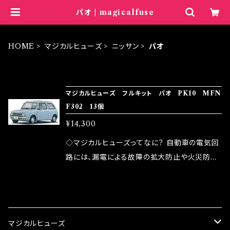
パオ | magicalfuse
HOME
マジカルヒューズ
ニッサン
パオ
ITEM LIST
マジカルヒューズ フルキット パオ PK10 MFN
F302 13個
¥14,300
◇マジカルヒューズってなに？ 自動車の電気回
路には、漏電による故障の拡大防止や火災防止
の目的から、ヒューズが装着されています。 もち
ろん、安全回路としての役割だけでなく、通電回
CATEGORY
路として、各回路への電力供給を行っています。
しかし、ヒューズには拭い去れない欠点があり
マジカルヒューズ
ます。 1.溶接回路であるため、配線と比較し抵抗