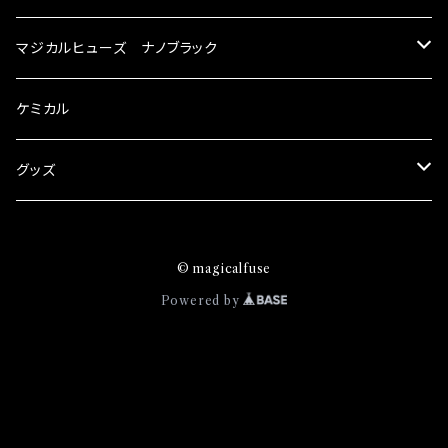
が大きい。 2.金属部分が露出している為、空気
スズキ
マジカルヒューズ ナノブラック
中に漏電してしまう。 3.金属プレートが接触する
がゆえ、接触抵抗がある。 この3点です。 1は、取
KEI
スバル
スズキ ブラック
ケミカル
り去る事は出来ませんが、2・3を改善したヒュー
ズが、マジカルヒューズになります。 ◇マジカル
アルト
ヒューズの効果 マジカルヒューズは放電防止効
BRZ
KEI
ダイハツ
スバル ブラック
グッズ
果・接触抵抗低減効果により、このような効果を
アルトエコ
発揮します。 ・アクセルレスポンスの向上 ・アイ
R2
アルト
MAX
BRZ
トヨタ
ダイハツ ブラック
マジカルヒューズ
ドリング安定化（静粛性UP） ・ターボ車のターボ
© magicalfuse
エスクード
ラグ改善 ・低速からのトルクアップ ・オーディオ
S4
アルトエコ
MOVE
R2
86
MAX
ニッサン
トヨタ ブラック
トムススピリット
Powered by
の音質向上 ・ヘッドランプの光量UP ・燃費向上
エブリィ
など、これらの効果は、タウンユースだけでなく、
WRX
エスクード
YRV
S4
90系3兄弟
MOVE
GT-R
86
ホンダ
ニッサン ブラック
モータースポーツシーンでの実証実験の上、 製
品化を果たしております。
カプチーノ
XV
エブリィ
アトレー
WRX
100系グランデ3兄弟
YRV
エクストレイル
90系3兄弟
CR-V
GT-R
マツダ
ホンダ ブラック
キャリイ