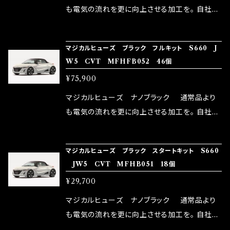
ドリング安定化（静粛性UP） ・ターボ車のターボ
はこちらのマジカルヒューズ直販サイトと横浜に
も電気の流れを更に向上させる加工を。 自社比
ラグ改善 ・低速からのトルクアップ ・オーディオ
織戸学さんが経営のお店MAX ORIDO RACI
較で車種により通常品よりも１５～３０％程性能
の音質向上 ・ヘッドランプの光量UP ・燃費向上
NG（http://maxorido.com/car-parts/86-b
向上。 更なる体感や数字を求める方にはオスス
など、これらの効果は、タウンユースだけでなく、
マジカルヒューズ ブラック フルキット S660 J
rz）の2店舗の専売品になりますので宜しくお願
メ！ レーシングドライバーMAX織戸選手がテス
W5 CVT MFHFB052 46個
モータースポーツシーンでの実証実験の上、 製
い致します。
ターとなり吟味し時間を掛けて検証し、これは
品化を果たしております。
¥75,900
体感出来て面白く、車には必ずプラスになりデメ
リットが無い。と。 コラボ開発製品です。 購入先
マジカルヒューズ ナノブラック 通常品より
はこちらのマジカルヒューズ直販サイトと横浜に
も電気の流れを更に向上させる加工を。 自社比
織戸学さんが経営のお店MAX ORIDO RACI
較で車種により通常品よりも１５～３０％程性能
NG（http://maxorido.com/car-parts/86-b
向上。 更なる体感や数字を求める方にはオスス
マジカルヒューズ ブラック スタートキット S660
rz）の2店舗の専売品になりますので宜しくお願
メ！ レーシングドライバーMAX織戸選手がテス
JW5 CVT MFHB051 18個
い致します。
ターとなり吟味し時間を掛けて検証し、これは
¥29,700
体感出来て面白く、車には必ずプラスになりデメ
リットが無い。と。 コラボ開発製品です。 購入先
マジカルヒューズ ナノブラック 通常品より
はこちらのマジカルヒューズ直販サイトと横浜に
も電気の流れを更に向上させる加工を。 自社比
織戸学さんが経営のお店MAX ORIDO RACI
較で車種により通常品よりも１５～３０％程性能