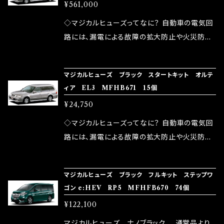
品化を果たしております。
¥561,000
果・接触抵抗低減効果により、このような効果を
ます。 1.溶接回路であるため、配線と比較し抵抗
発揮します。 ・アクセルレスポンスの向上 ・アイ
が大きい。 2.金属部分が露出している為、空気
◇マジカルヒューズってなに？ 自動車の電気回
ドリング安定化（静粛性UP） ・ターボ車のターボ
中に漏電してしまう。 3.金属プレートが接触する
路には、漏電による故障の拡大防止や火災防止
ラグ改善 ・低速からのトルクアップ ・オーディオ
がゆえ、接触抵抗がある。 この3点です。 1は、取
の目的から、ヒューズが装着されています。 もち
の音質向上 ・ヘッドランプの光量UP ・燃費向上
り去る事は出来ませんが、2・3を改善したヒュー
ろん、安全回路としての役割だけでなく、通電回
など、これらの効果は、タウンユースだけでなく、
マジカルヒューズ ブラック スタートキット オルテ
ズが、マジカルヒューズになります。 ◇マジカル
路として、各回路への電力供給を行っています。
ィア EL3 MFHB671 15個
モータースポーツシーンでの実証実験の上、 製
ヒューズの効果 マジカルヒューズは放電防止効
しかし、ヒューズには拭い去れない欠点があり
品化を果たしております。
¥24,750
果・接触抵抗低減効果により、このような効果を
ます。 1.溶接回路であるため、配線と比較し抵抗
発揮します。 ・アクセルレスポンスの向上 ・アイ
が大きい。 2.金属部分が露出している為、空気
◇マジカルヒューズってなに？ 自動車の電気回
ドリング安定化（静粛性UP） ・ターボ車のターボ
中に漏電してしまう。 3.金属プレートが接触する
路には、漏電による故障の拡大防止や火災防止
ラグ改善 ・低速からのトルクアップ ・オーディオ
がゆえ、接触抵抗がある。 この3点です。 1は、取
の目的から、ヒューズが装着されています。 もち
の音質向上 ・ヘッドランプの光量UP ・燃費向上
り去る事は出来ませんが、2・3を改善したヒュー
ろん、安全回路としての役割だけでなく、通電回
など、これらの効果は、タウンユースだけでなく、
マジカルヒューズ ブラック フルキット ステップワ
ズが、マジカルヒューズになります。 ◇マジカル
路として、各回路への電力供給を行っています。
ゴン e:HEV RP5 MFHFB670 74個
モータースポーツシーンでの実証実験の上、 製
ヒューズの効果 マジカルヒューズは放電防止効
しかし、ヒューズには拭い去れない欠点があり
品化を果たしております。
¥122,100
果・接触抵抗低減効果により、このような効果を
ます。 1.溶接回路であるため、配線と比較し抵抗
発揮します。 ・アクセルレスポンスの向上 ・アイ
が大きい。 2.金属部分が露出している為、空気
マジカルヒューズ ナノブラック 通常品より