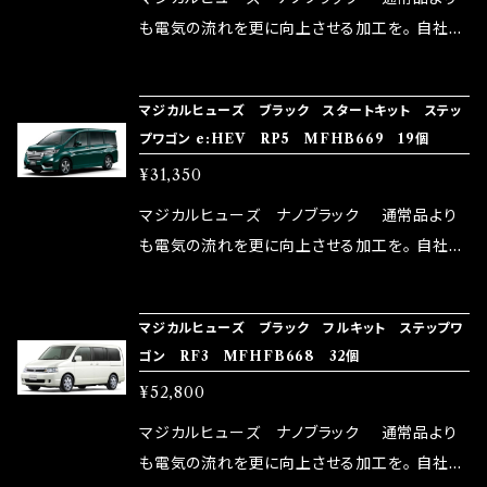
ドリング安定化（静粛性UP） ・ターボ車のターボ
中に漏電してしまう。 3.金属プレートが接触する
も電気の流れを更に向上させる加工を。 自社比
ラグ改善 ・低速からのトルクアップ ・オーディオ
がゆえ、接触抵抗がある。 この3点です。 1は、取
較で車種により通常品よりも１５～３０％程性能
の音質向上 ・ヘッドランプの光量UP ・燃費向上
り去る事は出来ませんが、2・3を改善したヒュー
向上。 更なる体感や数字を求める方にはオスス
など、これらの効果は、タウンユースだけでなく、
マジカルヒューズ ブラック スタートキット ステッ
ズが、マジカルヒューズになります。 ◇マジカル
メ！ レーシングドライバーMAX織戸選手がテス
プワゴン e:HEV RP5 MFHB669 19個
モータースポーツシーンでの実証実験の上、 製
ヒューズの効果 マジカルヒューズは放電防止効
ターとなり吟味し時間を掛けて検証し、これは
品化を果たしております。
¥31,350
果・接触抵抗低減効果により、このような効果を
体感出来て面白く、車には必ずプラスになりデメ
発揮します。 ・アクセルレスポンスの向上 ・アイ
リットが無い。と。 コラボ開発製品です。 購入先
マジカルヒューズ ナノブラック 通常品より
ドリング安定化（静粛性UP） ・ターボ車のターボ
はこちらのマジカルヒューズ直販サイトと横浜に
も電気の流れを更に向上させる加工を。 自社比
ラグ改善 ・低速からのトルクアップ ・オーディオ
織戸学さんが経営のお店MAX ORIDO RACI
較で車種により通常品よりも１５～３０％程性能
の音質向上 ・ヘッドランプの光量UP ・燃費向上
NG（http://maxorido.com/car-parts/86-b
向上。 更なる体感や数字を求める方にはオスス
など、これらの効果は、タウンユースだけでなく、
マジカルヒューズ ブラック フルキット ステップワ
rz）の2店舗の専売品になりますので宜しくお願
メ！ レーシングドライバーMAX織戸選手がテス
ゴン RF3 MFHFB668 32個
モータースポーツシーンでの実証実験の上、 製
い致します。
ターとなり吟味し時間を掛けて検証し、これは
品化を果たしております。
¥52,800
体感出来て面白く、車には必ずプラスになりデメ
リットが無い。と。 コラボ開発製品です。 購入先
マジカルヒューズ ナノブラック 通常品より
はこちらのマジカルヒューズ直販サイトと横浜に
も電気の流れを更に向上させる加工を。 自社比