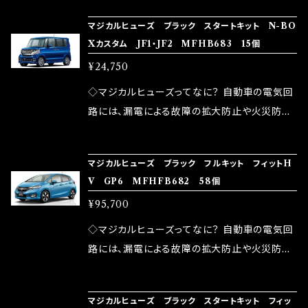
の音質向上 ・ヘッドランプの光量UP ・燃費向上
り去る事は出来ませんが、2・3を改善したヒュー
ろん、安全回路としての役割だけでなく、通電回
など、これらの効果は、タウンユースだけでなく、
マジカルヒューズ ブラック スタートキット N-BO
ズが、マジカルヒューズになります。 ◇マジカル
路として、各回路への電力供給を行っています。
Xカスタム JF1・JF2 MFHB683 15個
モータースポーツシーンでの実証実験の上、 製
ヒューズの効果 マジカルヒューズは放電防止効
しかし、ヒューズには拭い去れない欠点があり
品化を果たしております。
¥24,750
果・接触抵抗低減効果により、このような効果を
ます。 1.溶接回路であるため、配線と比較し抵抗
発揮します。 ・アクセルレスポンスの向上 ・アイ
が大きい。 2.金属部分が露出している為、空気
◇マジカルヒューズってなに？ 自動車の電気回
ドリング安定化（静粛性UP） ・ターボ車のターボ
中に漏電してしまう。 3.金属プレートが接触する
路には、漏電による故障の拡大防止や火災防止
ラグ改善 ・低速からのトルクアップ ・オーディオ
がゆえ、接触抵抗がある。 この3点です。 1は、取
の目的から、ヒューズが装着されています。 もち
の音質向上 ・ヘッドランプの光量UP ・燃費向上
り去る事は出来ませんが、2・3を改善したヒュー
ろん、安全回路としての役割だけでなく、通電回
など、これらの効果は、タウンユースだけでなく、
マジカルヒューズ ブラック フルキット フィットH
ズが、マジカルヒューズになります。 ◇マジカル
路として、各回路への電力供給を行っています。
V GP6 MFHFB682 58個
モータースポーツシーンでの実証実験の上、 製
ヒューズの効果 マジカルヒューズは放電防止効
しかし、ヒューズには拭い去れない欠点があり
品化を果たしております。
¥95,700
果・接触抵抗低減効果により、このような効果を
ます。 1.溶接回路であるため、配線と比較し抵抗
発揮します。 ・アクセルレスポンスの向上 ・アイ
が大きい。 2.金属部分が露出している為、空気
◇マジカルヒューズってなに？ 自動車の電気回
ドリング安定化（静粛性UP） ・ターボ車のターボ
中に漏電してしまう。 3.金属プレートが接触する
路には、漏電による故障の拡大防止や火災防止
ラグ改善 ・低速からのトルクアップ ・オーディオ
がゆえ、接触抵抗がある。 この3点です。 1は、取
の目的から、ヒューズが装着されています。 もち
の音質向上 ・ヘッドランプの光量UP ・燃費向上
り去る事は出来ませんが、2・3を改善したヒュー
ろん、安全回路としての役割だけでなく、通電回
など、これらの効果は、タウンユースだけでなく、
マジカルヒューズ ブラック スタートキット フィッ
ズが、マジカルヒューズになります。 ◇マジカル
路として、各回路への電力供給を行っています。