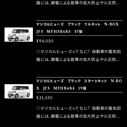
ドリング安定化（静粛性UP） ・ターボ車のターボ
中に漏電してしまう。 3.金属プレートが接触する
路には、漏電による故障の拡大防止や火災防止
ラグ改善 ・低速からのトルクアップ ・オーディオ
がゆえ、接触抵抗がある。 この3点です。 1は、取
の目的から、ヒューズが装着されています。 もち
の音質向上 ・ヘッドランプの光量UP ・燃費向上
り去る事は出来ませんが、2・3を改善したヒュー
ろん、安全回路としての役割だけでなく、通電回
など、これらの効果は、タウンユースだけでなく、
マジカルヒューズ ブラック フルキット N-BOX
ズが、マジカルヒューズになります。 ◇マジカル
路として、各回路への電力供給を行っています。
JF5 MFHFB685 57個
モータースポーツシーンでの実証実験の上、 製
ヒューズの効果 マジカルヒューズは放電防止効
しかし、ヒューズには拭い去れない欠点があり
品化を果たしております。
¥94,050
果・接触抵抗低減効果により、このような効果を
ます。 1.溶接回路であるため、配線と比較し抵抗
発揮します。 ・アクセルレスポンスの向上 ・アイ
が大きい。 2.金属部分が露出している為、空気
◇マジカルヒューズってなに？ 自動車の電気回
ドリング安定化（静粛性UP） ・ターボ車のターボ
中に漏電してしまう。 3.金属プレートが接触する
路には、漏電による故障の拡大防止や火災防止
ラグ改善 ・低速からのトルクアップ ・オーディオ
がゆえ、接触抵抗がある。 この3点です。 1は、取
の目的から、ヒューズが装着されています。 もち
の音質向上 ・ヘッドランプの光量UP ・燃費向上
り去る事は出来ませんが、2・3を改善したヒュー
ろん、安全回路としての役割だけでなく、通電回
など、これらの効果は、タウンユースだけでなく、
マジカルヒューズ ブラック スタートキット N-BO
ズが、マジカルヒューズになります。 ◇マジカル
路として、各回路への電力供給を行っています。
X JF5 MFHB684 19個
モータースポーツシーンでの実証実験の上、 製
ヒューズの効果 マジカルヒューズは放電防止効
しかし、ヒューズには拭い去れない欠点があり
品化を果たしております。
¥31,350
果・接触抵抗低減効果により、このような効果を
ます。 1.溶接回路であるため、配線と比較し抵抗
発揮します。 ・アクセルレスポンスの向上 ・アイ
が大きい。 2.金属部分が露出している為、空気
◇マジカルヒューズってなに？ 自動車の電気回
ドリング安定化（静粛性UP） ・ターボ車のターボ
中に漏電してしまう。 3.金属プレートが接触する
路には、漏電による故障の拡大防止や火災防止
ラグ改善 ・低速からのトルクアップ ・オーディオ
がゆえ、接触抵抗がある。 この3点です。 1は、取
の目的から、ヒューズが装着されています。 もち