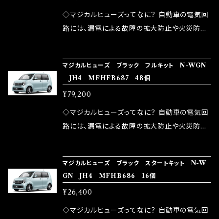
が大きい。 2.金属部分が露出している為、空気
◇マジカルヒューズってなに？ 自動車の電気回
中に漏電してしまう。 3.金属プレートが接触する
路には、漏電による故障の拡大防止や火災防止
がゆえ、接触抵抗がある。 この3点です。 1は、取
の目的から、ヒューズが装着されています。 もち
り去る事は出来ませんが、2・3を改善したヒュー
ろん、安全回路としての役割だけでなく、通電回
マジカルヒューズ ブラック フルキット N-WGN
ズが、マジカルヒューズになります。 ◇マジカル
路として、各回路への電力供給を行っています。
JH4 MFHFB687 48個
ヒューズの効果 マジカルヒューズは放電防止効
しかし、ヒューズには拭い去れない欠点があり
¥79,200
果・接触抵抗低減効果により、このような効果を
ます。 1.溶接回路であるため、配線と比較し抵抗
発揮します。 ・アクセルレスポンスの向上 ・アイ
が大きい。 2.金属部分が露出している為、空気
◇マジカルヒューズってなに？ 自動車の電気回
ドリング安定化（静粛性UP） ・ターボ車のターボ
中に漏電してしまう。 3.金属プレートが接触する
路には、漏電による故障の拡大防止や火災防止
ラグ改善 ・低速からのトルクアップ ・オーディオ
がゆえ、接触抵抗がある。 この3点です。 1は、取
の目的から、ヒューズが装着されています。 もち
の音質向上 ・ヘッドランプの光量UP ・燃費向上
り去る事は出来ませんが、2・3を改善したヒュー
ろん、安全回路としての役割だけでなく、通電回
など、これらの効果は、タウンユースだけでなく、
マジカルヒューズ ブラック スタートキット N-W
ズが、マジカルヒューズになります。 ◇マジカル
路として、各回路への電力供給を行っています。
GN JH4 MFHB686 16個
モータースポーツシーンでの実証実験の上、 製
ヒューズの効果 マジカルヒューズは放電防止効
しかし、ヒューズには拭い去れない欠点があり
品化を果たしております。
¥26,400
果・接触抵抗低減効果により、このような効果を
ます。 1.溶接回路であるため、配線と比較し抵抗
発揮します。 ・アクセルレスポンスの向上 ・アイ
が大きい。 2.金属部分が露出している為、空気
◇マジカルヒューズってなに？ 自動車の電気回