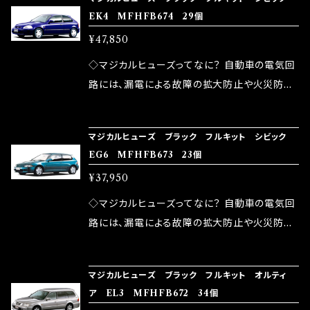
ズが、マジカルヒューズになります。 ◇マジカル
路として、各回路への電力供給を行っています。
EK4 MFHFB674 29個
ヒューズの効果 マジカルヒューズは放電防止効
しかし、ヒューズには拭い去れない欠点があり
¥47,850
果・接触抵抗低減効果により、このような効果を
ます。 1.溶接回路であるため、配線と比較し抵抗
発揮します。 ・アクセルレスポンスの向上 ・アイ
が大きい。 2.金属部分が露出している為、空気
◇マジカルヒューズってなに？ 自動車の電気回
ドリング安定化（静粛性UP） ・ターボ車のターボ
中に漏電してしまう。 3.金属プレートが接触する
路には、漏電による故障の拡大防止や火災防止
ラグ改善 ・低速からのトルクアップ ・オーディオ
がゆえ、接触抵抗がある。 この3点です。 1は、取
の目的から、ヒューズが装着されています。 もち
の音質向上 ・ヘッドランプの光量UP ・燃費向上
り去る事は出来ませんが、2・3を改善したヒュー
ろん、安全回路としての役割だけでなく、通電回
など、これらの効果は、タウンユースだけでなく、
マジカルヒューズ ブラック フルキット シビック
ズが、マジカルヒューズになります。 ◇マジカル
路として、各回路への電力供給を行っています。
EG6 MFHFB673 23個
モータースポーツシーンでの実証実験の上、 製
ヒューズの効果 マジカルヒューズは放電防止効
しかし、ヒューズには拭い去れない欠点があり
品化を果たしております。
¥37,950
果・接触抵抗低減効果により、このような効果を
ます。 1.溶接回路であるため、配線と比較し抵抗
発揮します。 ・アクセルレスポンスの向上 ・アイ
が大きい。 2.金属部分が露出している為、空気
◇マジカルヒューズってなに？ 自動車の電気回
ドリング安定化（静粛性UP） ・ターボ車のターボ
中に漏電してしまう。 3.金属プレートが接触する
路には、漏電による故障の拡大防止や火災防止
ラグ改善 ・低速からのトルクアップ ・オーディオ
がゆえ、接触抵抗がある。 この3点です。 1は、取
の目的から、ヒューズが装着されています。 もち
の音質向上 ・ヘッドランプの光量UP ・燃費向上
り去る事は出来ませんが、2・3を改善したヒュー
ろん、安全回路としての役割だけでなく、通電回
など、これらの効果は、タウンユースだけでなく、
マジカルヒューズ ブラック フルキット オルティ
ズが、マジカルヒューズになります。 ◇マジカル
路として、各回路への電力供給を行っています。
ア EL3 MFHFB672 34個
モータースポーツシーンでの実証実験の上、 製
ヒューズの効果 マジカルヒューズは放電防止効
しかし、ヒューズには拭い去れない欠点があり