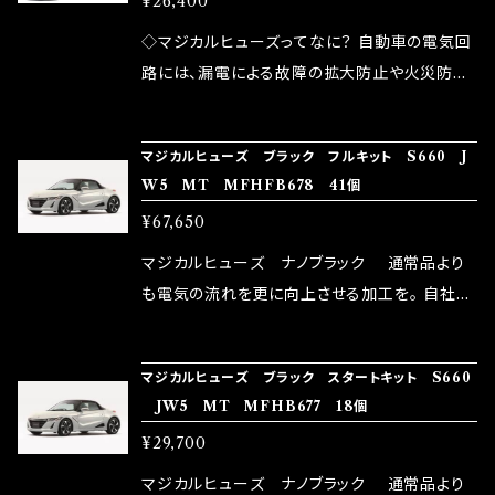
¥26,400
果・接触抵抗低減効果により、このような効果を
ます。 1.溶接回路であるため、配線と比較し抵抗
発揮します。 ・アクセルレスポンスの向上 ・アイ
が大きい。 2.金属部分が露出している為、空気
◇マジカルヒューズってなに？ 自動車の電気回
ドリング安定化（静粛性UP） ・ターボ車のターボ
中に漏電してしまう。 3.金属プレートが接触する
路には、漏電による故障の拡大防止や火災防止
ラグ改善 ・低速からのトルクアップ ・オーディオ
がゆえ、接触抵抗がある。 この3点です。 1は、取
の目的から、ヒューズが装着されています。 もち
の音質向上 ・ヘッドランプの光量UP ・燃費向上
り去る事は出来ませんが、2・3を改善したヒュー
ろん、安全回路としての役割だけでなく、通電回
など、これらの効果は、タウンユースだけでなく、
マジカルヒューズ ブラック フルキット S660 J
ズが、マジカルヒューズになります。 ◇マジカル
路として、各回路への電力供給を行っています。
W5 MT MFHFB678 41個
モータースポーツシーンでの実証実験の上、 製
ヒューズの効果 マジカルヒューズは放電防止効
しかし、ヒューズには拭い去れない欠点があり
品化を果たしております。
¥67,650
果・接触抵抗低減効果により、このような効果を
ます。 1.溶接回路であるため、配線と比較し抵抗
発揮します。 ・アクセルレスポンスの向上 ・アイ
が大きい。 2.金属部分が露出している為、空気
マジカルヒューズ ナノブラック 通常品より
ドリング安定化（静粛性UP） ・ターボ車のターボ
中に漏電してしまう。 3.金属プレートが接触する
も電気の流れを更に向上させる加工を。 自社比
ラグ改善 ・低速からのトルクアップ ・オーディオ
がゆえ、接触抵抗がある。 この3点です。 1は、取
較で車種により通常品よりも１５～３０％程性能
の音質向上 ・ヘッドランプの光量UP ・燃費向上
り去る事は出来ませんが、2・3を改善したヒュー
向上。 更なる体感や数字を求める方にはオスス
など、これらの効果は、タウンユースだけでなく、
マジカルヒューズ ブラック スタートキット S660
ズが、マジカルヒューズになります。 ◇マジカル
メ！ レーシングドライバーMAX織戸選手がテス
JW5 MT MFHB677 18個
モータースポーツシーンでの実証実験の上、 製
ヒューズの効果 マジカルヒューズは放電防止効
ターとなり吟味し時間を掛けて検証し、これは
品化を果たしております。
¥29,700
果・接触抵抗低減効果により、このような効果を
体感出来て面白く、車には必ずプラスになりデメ
発揮します。 ・アクセルレスポンスの向上 ・アイ
リットが無い。と。 コラボ開発製品です。 購入先
マジカルヒューズ ナノブラック 通常品より