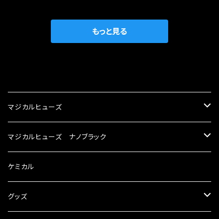
織戸学さんが経営のお店MAX ORIDO RACI
較で車種により通常品よりも１５～３０％程性能
NG（http://maxorido.com/car-parts/86-b
向上。 更なる体感や数字を求める方にはオスス
rz）の2店舗の専売品になりますので宜しくお願
メ！ レーシングドライバーMAX織戸選手がテス
もっと見る
い致します。
ターとなり吟味し時間を掛けて検証し、これは
体感出来て面白く、車には必ずプラスになりデメ
リットが無い。と。 コラボ開発製品です。 購入先
CATEGORY
はこちらのマジカルヒューズ直販サイトと横浜に
織戸学さんが経営のお店MAX ORIDO RACI
マジカルヒューズ
NG（http://maxorido.com/car-parts/86-b
rz）の2店舗の専売品になりますので宜しくお願
スズキ
マジカルヒューズ ナノブラック
い致します。
KEI
スバル
スズキ ブラック
ケミカル
アルト
BRZ
KEI
ダイハツ
スバル ブラック
グッズ