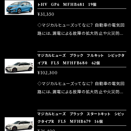
トHV GP6 MFHB681 19個
モータースポーツシーンでの実証実験の上、 製
ヒューズの効果 マジカルヒューズは放電防止効
しかし、ヒューズには拭い去れない欠点があり
品化を果たしております。
¥31,350
果・接触抵抗低減効果により、このような効果を
ます。 1.溶接回路であるため、配線と比較し抵抗
発揮します。 ・アクセルレスポンスの向上 ・アイ
が大きい。 2.金属部分が露出している為、空気
◇マジカルヒューズってなに？ 自動車の電気回
ドリング安定化（静粛性UP） ・ターボ車のターボ
中に漏電してしまう。 3.金属プレートが接触する
路には、漏電による故障の拡大防止や火災防止
ラグ改善 ・低速からのトルクアップ ・オーディオ
がゆえ、接触抵抗がある。 この3点です。 1は、取
の目的から、ヒューズが装着されています。 もち
の音質向上 ・ヘッドランプの光量UP ・燃費向上
り去る事は出来ませんが、2・3を改善したヒュー
ろん、安全回路としての役割だけでなく、通電回
など、これらの効果は、タウンユースだけでなく、
マジカルヒューズ ブラック フルキット シビックタ
ズが、マジカルヒューズになります。 ◇マジカル
路として、各回路への電力供給を行っています。
イプR FL5 MFHFB680 62個
モータースポーツシーンでの実証実験の上、 製
ヒューズの効果 マジカルヒューズは放電防止効
しかし、ヒューズには拭い去れない欠点があり
品化を果たしております。
¥102,300
果・接触抵抗低減効果により、このような効果を
ます。 1.溶接回路であるため、配線と比較し抵抗
発揮します。 ・アクセルレスポンスの向上 ・アイ
が大きい。 2.金属部分が露出している為、空気
◇マジカルヒューズってなに？ 自動車の電気回
ドリング安定化（静粛性UP） ・ターボ車のターボ
中に漏電してしまう。 3.金属プレートが接触する
路には、漏電による故障の拡大防止や火災防止
ラグ改善 ・低速からのトルクアップ ・オーディオ
がゆえ、接触抵抗がある。 この3点です。 1は、取
の目的から、ヒューズが装着されています。 もち
の音質向上 ・ヘッドランプの光量UP ・燃費向上
り去る事は出来ませんが、2・3を改善したヒュー
ろん、安全回路としての役割だけでなく、通電回
など、これらの効果は、タウンユースだけでなく、
マジカルヒューズ ブラック スタートキット シビッ
ズが、マジカルヒューズになります。 ◇マジカル
路として、各回路への電力供給を行っています。
クタイプR FL5 MFHB679 16個
モータースポーツシーンでの実証実験の上、 製
ヒューズの効果 マジカルヒューズは放電防止効
しかし、ヒューズには拭い去れない欠点があり
品化を果たしております。