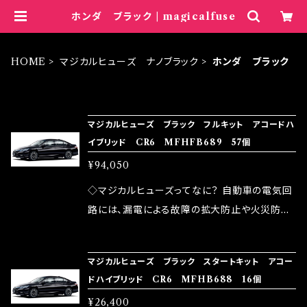
ホンダ ブラック | magicalfuse
HOME
マジカルヒューズ ナノブラック
ホンダ ブラック
ITEM LIST
マジカルヒューズ ブラック フルキット アコードハ
イブリッド CR6 MFHFB689 57個
¥94,050
◇マジカルヒューズってなに？ 自動車の電気回
路には、漏電による故障の拡大防止や火災防止
の目的から、ヒューズが装着されています。 もち
ろん、安全回路としての役割だけでなく、通電回
マジカルヒューズ ブラック スタートキット アコー
路として、各回路への電力供給を行っています。
ドハイブリッド CR6 MFHB688 16個
しかし、ヒューズには拭い去れない欠点があり
¥26,400
ます。 1.溶接回路であるため、配線と比較し抵抗