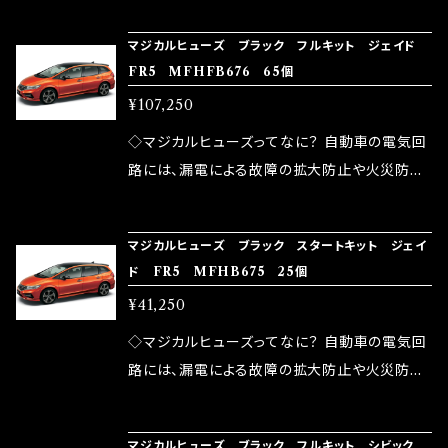
NG（http://maxorido.com/car-parts/86-b
向上。 更なる体感や数字を求める方にはオスス
マジカルヒューズ ブラック フルキット ジェイド
rz）の2店舗の専売品になりますので宜しくお願
メ！ レーシングドライバーMAX織戸選手がテス
FR5 MFHFB676 65個
い致します。
ターとなり吟味し時間を掛けて検証し、これは
¥107,250
体感出来て面白く、車には必ずプラスになりデメ
リットが無い。と。 コラボ開発製品です。 購入先
◇マジカルヒューズってなに？ 自動車の電気回
はこちらのマジカルヒューズ直販サイトと横浜に
路には、漏電による故障の拡大防止や火災防止
織戸学さんが経営のお店MAX ORIDO RACI
の目的から、ヒューズが装着されています。 もち
NG（http://maxorido.com/car-parts/86-b
ろん、安全回路としての役割だけでなく、通電回
マジカルヒューズ ブラック スタートキット ジェイ
rz）の2店舗の専売品になりますので宜しくお願
路として、各回路への電力供給を行っています。
ド FR5 MFHB675 25個
い致します。
しかし、ヒューズには拭い去れない欠点があり
¥41,250
ます。 1.溶接回路であるため、配線と比較し抵抗
が大きい。 2.金属部分が露出している為、空気
◇マジカルヒューズってなに？ 自動車の電気回
中に漏電してしまう。 3.金属プレートが接触する
路には、漏電による故障の拡大防止や火災防止
がゆえ、接触抵抗がある。 この3点です。 1は、取
の目的から、ヒューズが装着されています。 もち
り去る事は出来ませんが、2・3を改善したヒュー
ろん、安全回路としての役割だけでなく、通電回
マジカルヒューズ ブラック フルキット シビック