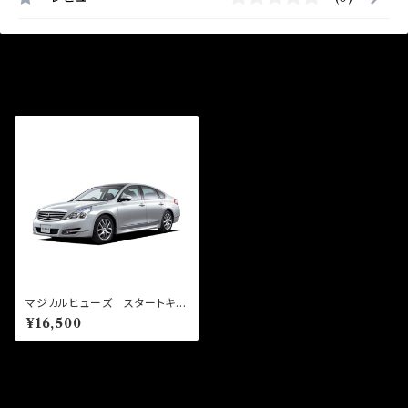
最近チェックした商品
マジカルヒューズ スタートキッ
ト ティアナ J32 MFN300
¥16,500
15個
同じカテゴリの商品