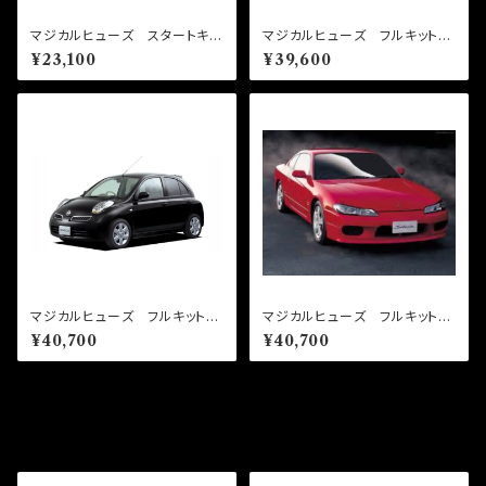
マジカルヒューズ スタートキッ
マジカルヒューズ フルキット
ト ジュークニスモ NF15
シルビア S15 MT ハロゲ
¥23,100
¥39,600
MFN297 21個
ン MFNF295 36個
マジカルヒューズ フルキット
マジカルヒューズ フルキット
マーチ AK12 MFNF303
シルビア S15 AT ハロゲ
¥40,700
¥40,700
37個
ン MFNF296 37個
その他の商品