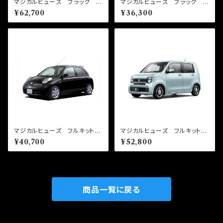
マジカルヒューズ ブラック フ
マジカルヒューズ ブラック ス
ルキット スカイラインGTR B
タートキット GR86 ZN8
¥62,700
¥36,300
NR34 MFNFB051 38個
前期 MFTB551 22個
マジカルヒューズ フルキット
マジカルヒューズ フルキット
マーチ AK12 MFNF303
N-WGN JH4 MFHF711
¥40,700
¥52,800
37個
48個
商品一覧に戻る