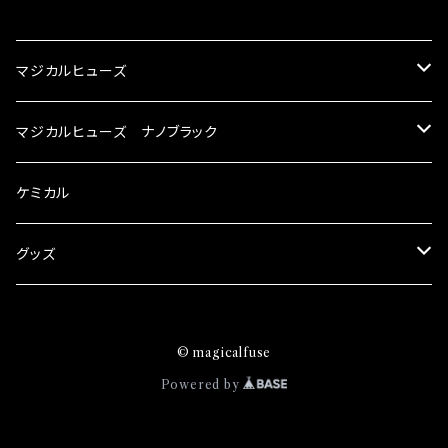
CATEGORY
マジカルヒューズ
スズキ
マジカルヒューズ ナノブラック
KEI
スバル
スズキ ブラック
ケミカル
アルト
BRZ
KEI
ダイハツ
スバル ブラック
グッズ
アルトエコ
R2
アルト
MAX
BRZ
トヨタ
ダイハツ ブラック
マジカルヒューズ
© magicalfuse
エスクード
S4
アルトエコ
MOVE
R2
86
MAX
ニッサン
トヨタ ブラック
トムススピリット
Powered by
エブリィ
WRX
エスクード
YRV
S4
90系3兄弟
MOVE
GT-R
86
ホンダ
ニッサン ブラック