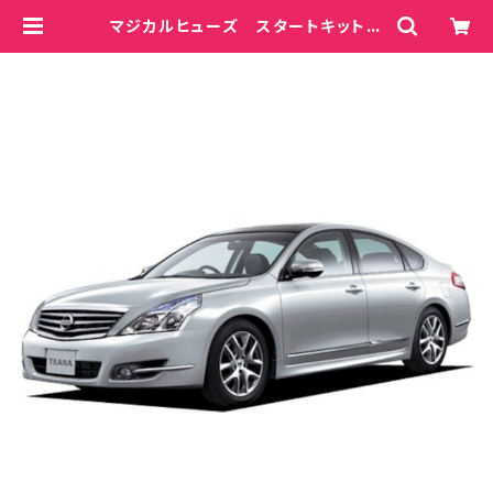
マジカルヒューズ スタートキット
ティアナ J32 MFN300 15個 |
magicalfuse