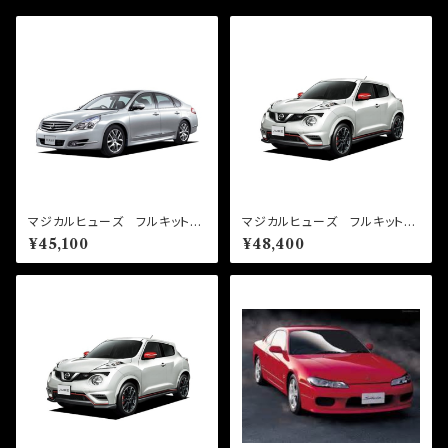
マジカルヒューズ フルキット
マジカルヒューズ フルキット
ティアナ J32 MFNF301
ジュークニスモ NF15 MFN
¥45,100
¥48,400
41個
F298 44個