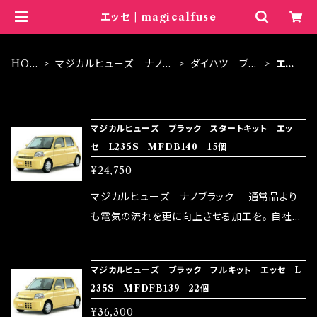
エッセ | magicalfuse
HOM
マジカルヒューズ ナノブ
ダイハツ ブラ
エッ
E
ラック
ック
セ
ITEM LIST
マジカルヒューズ ブラック スタートキット エッ
セ L235S MFDB140 15個
¥24,750
マジカルヒューズ ナノブラック 通常品より
も電気の流れを更に向上させる加工を。 自社比
較で車種により通常品よりも１５～３０％程性能
向上。 更なる体感や数字を求める方にはオスス
マジカルヒューズ ブラック フルキット エッセ L
メ！ レーシングドライバーMAX織戸選手がテス
235S MFDFB139 22個
ターとなり吟味し時間を掛けて検証し、これは
¥36,300
体感出来て面白く、車には必ずプラスになりデメ