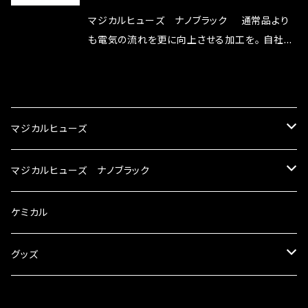
リットが無い。と。 コラボ開発製品です。 購入先
マジカルヒューズ ナノブラック 通常品より
はこちらのマジカルヒューズ直販サイトと横浜に
も電気の流れを更に向上させる加工を。 自社比
織戸学さんが経営のお店MAX ORIDO RACI
較で車種により通常品よりも１５～３０％程性能
NG（http://maxorido.com/car-parts/86-b
向上。 更なる体感や数字を求める方にはオスス
CATEGORY
rz）の2店舗の専売品になりますので宜しくお願
メ！ レーシングドライバーMAX織戸選手がテス
い致します。
ターとなり吟味し時間を掛けて検証し、これは
マジカルヒューズ
体感出来て面白く、車には必ずプラスになりデメ
リットが無い。と。 コラボ開発製品です。 購入先
スズキ
マジカルヒューズ ナノブラック
はこちらのマジカルヒューズ直販サイトと横浜に
織戸学さんが経営のお店MAX ORIDO RACI
KEI
スバル
スズキ ブラック
ケミカル
NG（http://maxorido.com/car-parts/86-b
rz）の2店舗の専売品になりますので宜しくお願
アルト
い致します。
BRZ
KEI
ダイハツ
スバル ブラック
グッズ
アルトエコ
R2
アルト
MAX
BRZ
トヨタ
ダイハツ ブラック
マジカルヒューズ