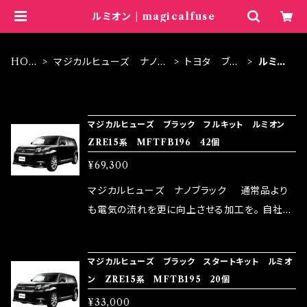
ルミオン | magicalfuse
HOM
マジカルヒューズ ナノブ
トヨタ ブラ
ルミオ
E
ラック
ック
ン
ITEM LIST
マジカルヒューズ ブラック フルキット ルミオン
ZRE15系 MFTFB196 42個
¥69,300
マジカルヒューズ ナノブラック 通常品より
も電気の流れを更に向上させる加工を。 自社比
較で車種により通常品よりも１５～３０％程性能
向上。 更なる体感や数字を求める方にはオスス
マジカルヒューズ ブラック スタートキット ルミオ
メ！ レーシングドライバーMAX織戸選手がテス
ン ZRE15系 MFTB195 20個
ターとなり吟味し時間を掛けて検証し、これは
¥33,000
体感出来て面白く、車には必ずプラスになりデメ