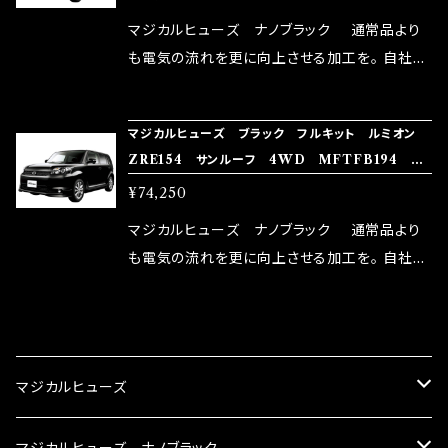
リットが無い。と。 コラボ開発製品です。 購入先
マジカルヒューズ ナノブラック 通常品より
はこちらのマジカルヒューズ直販サイトと横浜に
も電気の流れを更に向上させる加工を。 自社比
織戸学さんが経営のお店MAX ORIDO RACI
較で車種により通常品よりも１５～３０％程性能
NG（http://maxorido.com/car-parts/86-b
向上。 更なる体感や数字を求める方にはオスス
マジカルヒューズ ブラック フルキット ルミオン
rz）の2店舗の専売品になりますので宜しくお願
メ！ レーシングドライバーMAX織戸選手がテス
ZRE154 サンルーフ 4WD MFTFB194 45
い致します。
ターとなり吟味し時間を掛けて検証し、これは
個
¥74,250
体感出来て面白く、車には必ずプラスになりデメ
リットが無い。と。 コラボ開発製品です。 購入先
マジカルヒューズ ナノブラック 通常品より
はこちらのマジカルヒューズ直販サイトと横浜に
も電気の流れを更に向上させる加工を。 自社比
織戸学さんが経営のお店MAX ORIDO RACI
較で車種により通常品よりも１５～３０％程性能
NG（http://maxorido.com/car-parts/86-b
向上。 更なる体感や数字を求める方にはオスス
CATEGORY
rz）の2店舗の専売品になりますので宜しくお願
メ！ レーシングドライバーMAX織戸選手がテス
い致します。
ターとなり吟味し時間を掛けて検証し、これは
マジカルヒューズ
体感出来て面白く、車には必ずプラスになりデメ
リットが無い。と。 コラボ開発製品です。 購入先
スズキ