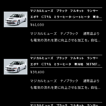
NG（http://maxorido.com/car-parts/86-b
向上。 更なる体感や数字を求める方にはオスス
マジカルヒューズ ブラック フルキット ランサー
rz）の2店舗の専売品になりますので宜しくお願
メ！ レーシングドライバーMAX織戸選手がテス
エボ9 CT9A ミラーヒータ・シートヒータ 寒冷
い致します。
ターとなり吟味し時間を掛けて検証し、これは
地 MFMFB398 37個
¥61,050
体感出来て面白く、車には必ずプラスになりデメ
リットが無い。と。 コラボ開発製品です。 購入先
マジカルヒューズ ナノブラック 通常品より
はこちらのマジカルヒューズ直販サイトと横浜に
も電気の流れを更に向上させる加工を。 自社比
織戸学さんが経営のお店MAX ORIDO RACI
較で車種により通常品よりも１５～３０％程性能
NG（http://maxorido.com/car-parts/86-b
向上。 更なる体感や数字を求める方にはオスス
マジカルヒューズ ブラック フルキット ランサー
rz）の2店舗の専売品になりますので宜しくお願
メ！ レーシングドライバーMAX織戸選手がテス
エボ9 CT9A ミラーヒータ 寒冷地 MFMFB3
い致します。
ターとなり吟味し時間を掛けて検証し、これは
97 36個
¥59,400
体感出来て面白く、車には必ずプラスになりデメ
リットが無い。と。 コラボ開発製品です。 購入先
マジカルヒューズ ナノブラック 通常品より
はこちらのマジカルヒューズ直販サイトと横浜に
も電気の流れを更に向上させる加工を。 自社比
織戸学さんが経営のお店MAX ORIDO RACI
較で車種により通常品よりも１５～３０％程性能
NG（http://maxorido.com/car-parts/86-b
向上。 更なる体感や数字を求める方にはオスス
マジカルヒューズ ブラック フルキット ランサー