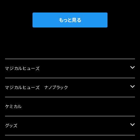
織戸学さんが経営のお店MAX ORIDO RACI
較で車種により通常品よりも１５～３０％程性能
NG（http://maxorido.com/car-parts/86-b
向上。 更なる体感や数字を求める方にはオスス
rz）の2店舗の専売品になりますので宜しくお願
メ！ レーシングドライバーMAX織戸選手がテス
もっと見る
い致します。
ターとなり吟味し時間を掛けて検証し、これは
体感出来て面白く、車には必ずプラスになりデメ
リットが無い。と。 コラボ開発製品です。 購入先
CATEGORY
はこちらのマジカルヒューズ直販サイトと横浜に
織戸学さんが経営のお店MAX ORIDO RACI
マジカルヒューズ
NG（http://maxorido.com/car-parts/86-b
rz）の2店舗の専売品になりますので宜しくお願
スズキ
マジカルヒューズ ナノブラック
い致します。
KEI
スバル
スズキ ブラック
ケミカル
アルト
BRZ
KEI
ダイハツ
スバル ブラック
グッズ