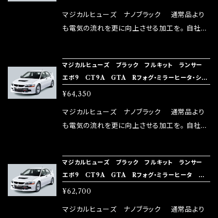
リットが無い。と。 コラボ開発製品です。 購入先
マジカルヒューズ ナノブラック 通常品より
はこちらのマジカルヒューズ直販サイトと横浜に
も電気の流れを更に向上させる加工を。 自社比
織戸学さんが経営のお店MAX ORIDO RACI
較で車種により通常品よりも１５～３０％程性能
NG（http://maxorido.com/car-parts/86-b
向上。 更なる体感や数字を求める方にはオスス
マジカルヒューズ ブラック フルキット ランサー
rz）の2店舗の専売品になりますので宜しくお願
メ！ レーシングドライバーMAX織戸選手がテス
エボ9 CT9A GTA Rフォグ・ミラーヒータ・シー
い致します。
ターとなり吟味し時間を掛けて検証し、これは
トヒータ MFMFB411 39個
¥64,350
体感出来て面白く、車には必ずプラスになりデメ
リットが無い。と。 コラボ開発製品です。 購入先
マジカルヒューズ ナノブラック 通常品より
はこちらのマジカルヒューズ直販サイトと横浜に
も電気の流れを更に向上させる加工を。 自社比
織戸学さんが経営のお店MAX ORIDO RACI
較で車種により通常品よりも１５～３０％程性能
NG（http://maxorido.com/car-parts/86-b
向上。 更なる体感や数字を求める方にはオスス
マジカルヒューズ ブラック フルキット ランサー
rz）の2店舗の専売品になりますので宜しくお願
メ！ レーシングドライバーMAX織戸選手がテス
エボ9 CT9A GTA Rフォグ・ミラーヒータ MF
い致します。
ターとなり吟味し時間を掛けて検証し、これは
MFB410 38個
¥62,700
体感出来て面白く、車には必ずプラスになりデメ
リットが無い。と。 コラボ開発製品です。 購入先
マジカルヒューズ ナノブラック 通常品より