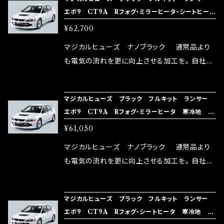
rz）の2店舗の専売品になりますので宜しくお願
メ！ レーシングドライバーMAX織戸選手がテス
エボ9 CT9A Rフォグ・ミラーヒータ・シートヒー
い致します。
ターとなり吟味し時間を掛けて検証し、これは
タ 寒冷地 MFMFB396 38個
¥62,700
体感出来て面白く、車には必ずプラスになりデメ
リットが無い。と。 コラボ開発製品です。 購入先
マジカルヒューズ ナノブラック 通常品より
はこちらのマジカルヒューズ直販サイトと横浜に
も電気の流れを更に向上させる加工を。 自社比
織戸学さんが経営のお店MAX ORIDO RACI
較で車種により通常品よりも１５～３０％程性能
NG（http://maxorido.com/car-parts/86-b
向上。 更なる体感や数字を求める方にはオスス
マジカルヒューズ ブラック フルキット ランサー
rz）の2店舗の専売品になりますので宜しくお願
メ！ レーシングドライバーMAX織戸選手がテス
エボ9 CT9A Rフォグ・ミラーヒータ 寒冷地 M
い致します。
ターとなり吟味し時間を掛けて検証し、これは
FMFB395 37個
¥61,050
体感出来て面白く、車には必ずプラスになりデメ
リットが無い。と。 コラボ開発製品です。 購入先
マジカルヒューズ ナノブラック 通常品より
はこちらのマジカルヒューズ直販サイトと横浜に
も電気の流れを更に向上させる加工を。 自社比
織戸学さんが経営のお店MAX ORIDO RACI
較で車種により通常品よりも１５～３０％程性能
NG（http://maxorido.com/car-parts/86-b
向上。 更なる体感や数字を求める方にはオスス
マジカルヒューズ ブラック フルキット ランサー
rz）の2店舗の専売品になりますので宜しくお願
メ！ レーシングドライバーMAX織戸選手がテス
エボ9 CT9A Rフォグ・シートヒータ 寒冷地 M
い致します。
ターとなり吟味し時間を掛けて検証し、これは