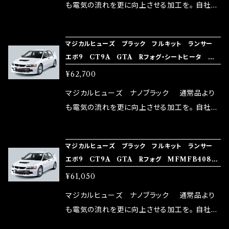
はこちらのマジカルヒューズ直販サイトと横浜に
も電気の流れを更に向上させる加工を。 自社比
織戸学さんが経営のお店MAX ORIDO RACI
較で車種により通常品よりも１５～３０％程性能
NG（http://maxorido.com/car-parts/86-b
向上。 更なる体感や数字を求める方にはオスス
マジカルヒューズ ブラック フルキット ランサー
rz）の2店舗の専売品になりますので宜しくお願
メ！ レーシングドライバーMAX織戸選手がテス
エボ9 CT9A GTA Rフォグ・シートヒータ MF
い致します。
ターとなり吟味し時間を掛けて検証し、これは
MFB409 38個
¥62,700
体感出来て面白く、車には必ずプラスになりデメ
リットが無い。と。 コラボ開発製品です。 購入先
マジカルヒューズ ナノブラック 通常品より
はこちらのマジカルヒューズ直販サイトと横浜に
も電気の流れを更に向上させる加工を。 自社比
織戸学さんが経営のお店MAX ORIDO RACI
較で車種により通常品よりも１５～３０％程性能
NG（http://maxorido.com/car-parts/86-b
向上。 更なる体感や数字を求める方にはオスス
マジカルヒューズ ブラック フルキット ランサー
rz）の2店舗の専売品になりますので宜しくお願
メ！ レーシングドライバーMAX織戸選手がテス
エボ9 CT9A GTA Rフォグ MFMFB408
い致します。
ターとなり吟味し時間を掛けて検証し、これは
37個
¥61,050
体感出来て面白く、車には必ずプラスになりデメ
リットが無い。と。 コラボ開発製品です。 購入先
マジカルヒューズ ナノブラック 通常品より
はこちらのマジカルヒューズ直販サイトと横浜に
も電気の流れを更に向上させる加工を。 自社比
織戸学さんが経営のお店MAX ORIDO RACI
較で車種により通常品よりも１５～３０％程性能