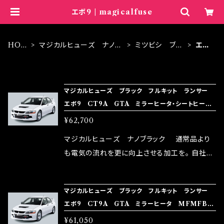
エボ9 | magicalfuse
HOM
マジカルヒューズ ナノブ
ミツビシ ブラ
エボ
E
ラック
ック
9
ITEM LIST
マジカルヒューズ ブラック フルキット ランサー
エボ9 CT9A GTA ミラーヒータ・シートヒー
タ MFMFB413 38個
¥62,700
マジカルヒューズ ナノブラック 通常品より
も電気の流れを更に向上させる加工を。 自社比
較で車種により通常品よりも１５～３０％程性能
向上。 更なる体感や数字を求める方にはオスス
マジカルヒューズ ブラック フルキット ランサー
メ！ レーシングドライバーMAX織戸選手がテス
エボ9 CT9A GTA ミラーヒータ MFMFB41
ターとなり吟味し時間を掛けて検証し、これは
2 37個
¥61,050
体感出来て面白く、車には必ずプラスになりデメ