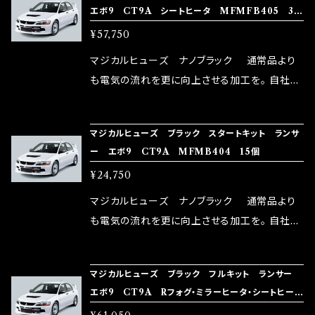
エボ9 CT9A シートヒータ MFMFB405 35
い致します。
ターとなり吟味し時間を掛けて検証し、これは
個
¥57,750
体感出来て面白く、車には必ずプラスになりデメ
リットが無い。と。 コラボ開発製品です。 購入先
マジカルヒューズ ナノブラック 通常品より
はこちらのマジカルヒューズ直販サイトと横浜に
も電気の流れを更に向上させる加工を。 自社比
織戸学さんが経営のお店MAX ORIDO RACI
較で車種により通常品よりも１５～３０％程性能
NG（http://maxorido.com/car-parts/86-b
向上。 更なる体感や数字を求める方にはオスス
マジカルヒューズ ブラック スタートキット ランサ
rz）の2店舗の専売品になりますので宜しくお願
メ！ レーシングドライバーMAX織戸選手がテス
ー エボ9 CT9A MFMB404 15個
い致します。
ターとなり吟味し時間を掛けて検証し、これは
¥24,750
体感出来て面白く、車には必ずプラスになりデメ
リットが無い。と。 コラボ開発製品です。 購入先
マジカルヒューズ ナノブラック 通常品より
はこちらのマジカルヒューズ直販サイトと横浜に
も電気の流れを更に向上させる加工を。 自社比
織戸学さんが経営のお店MAX ORIDO RACI
較で車種により通常品よりも１５～３０％程性能
NG（http://maxorido.com/car-parts/86-b
向上。 更なる体感や数字を求める方にはオスス
マジカルヒューズ ブラック フルキット ランサー
rz）の2店舗の専売品になりますので宜しくお願
メ！ レーシングドライバーMAX織戸選手がテス
エボ9 CT9A Rフォグ・ミラーヒータ・シートヒー
い致します。
ターとなり吟味し時間を掛けて検証し、これは
タ MFMFB403 37個