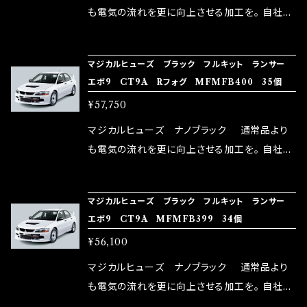
はこちらのマジカルヒューズ直販サイトと横浜に
も電気の流れを更に向上させる加工を。 自社比
織戸学さんが経営のお店MAX ORIDO RACI
較で車種により通常品よりも１５～３０％程性能
NG（http://maxorido.com/car-parts/86-b
向上。 更なる体感や数字を求める方にはオスス
マジカルヒューズ ブラック フルキット ランサー
rz）の2店舗の専売品になりますので宜しくお願
メ！ レーシングドライバーMAX織戸選手がテス
エボ9 CT9A Rフォグ MFMFB400 35個
い致します。
ターとなり吟味し時間を掛けて検証し、これは
¥57,750
体感出来て面白く、車には必ずプラスになりデメ
リットが無い。と。 コラボ開発製品です。 購入先
マジカルヒューズ ナノブラック 通常品より
はこちらのマジカルヒューズ直販サイトと横浜に
も電気の流れを更に向上させる加工を。 自社比
織戸学さんが経営のお店MAX ORIDO RACI
較で車種により通常品よりも１５～３０％程性能
NG（http://maxorido.com/car-parts/86-b
向上。 更なる体感や数字を求める方にはオスス
マジカルヒューズ ブラック フルキット ランサー
rz）の2店舗の専売品になりますので宜しくお願
メ！ レーシングドライバーMAX織戸選手がテス
エボ9 CT9A MFMFB399 34個
い致します。
ターとなり吟味し時間を掛けて検証し、これは
¥56,100
体感出来て面白く、車には必ずプラスになりデメ
リットが無い。と。 コラボ開発製品です。 購入先
マジカルヒューズ ナノブラック 通常品より
はこちらのマジカルヒューズ直販サイトと横浜に
も電気の流れを更に向上させる加工を。 自社比
織戸学さんが経営のお店MAX ORIDO RACI
較で車種により通常品よりも１５～３０％程性能