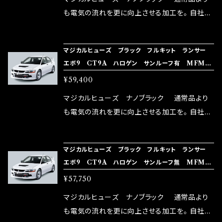
はこちらのマジカルヒューズ直販サイトと横浜に
も電気の流れを更に向上させる加工を。 自社比
織戸学さんが経営のお店MAX ORIDO RACI
較で車種により通常品よりも１５～３０％程性能
NG（http://maxorido.com/car-parts/86-b
向上。 更なる体感や数字を求める方にはオスス
マジカルヒューズ ブラック フルキット ランサー
rz）の2店舗の専売品になりますので宜しくお願
メ！ レーシングドライバーMAX織戸選手がテス
エボ9 CT9A ハロゲン サンルーフ有 MFMF
い致します。
ターとなり吟味し時間を掛けて検証し、これは
B210 36個
¥59,400
体感出来て面白く、車には必ずプラスになりデメ
リットが無い。と。 コラボ開発製品です。 購入先
マジカルヒューズ ナノブラック 通常品より
はこちらのマジカルヒューズ直販サイトと横浜に
も電気の流れを更に向上させる加工を。 自社比
織戸学さんが経営のお店MAX ORIDO RACI
較で車種により通常品よりも１５～３０％程性能
NG（http://maxorido.com/car-parts/86-b
向上。 更なる体感や数字を求める方にはオスス
マジカルヒューズ ブラック フルキット ランサー
rz）の2店舗の専売品になりますので宜しくお願
メ！ レーシングドライバーMAX織戸選手がテス
エボ9 CT9A ハロゲン サンルーフ無 MFMF
い致します。
ターとなり吟味し時間を掛けて検証し、これは
B209 35個
¥57,750
体感出来て面白く、車には必ずプラスになりデメ
リットが無い。と。 コラボ開発製品です。 購入先
マジカルヒューズ ナノブラック 通常品より
はこちらのマジカルヒューズ直販サイトと横浜に
も電気の流れを更に向上させる加工を。 自社比