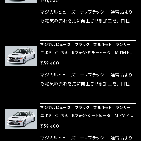
¥61,050
体感出来て面白く、車には必ずプラスになりデメ
リットが無い。と。 コラボ開発製品です。 購入先
マジカルヒューズ ナノブラック 通常品より
はこちらのマジカルヒューズ直販サイトと横浜に
も電気の流れを更に向上させる加工を。 自社比
織戸学さんが経営のお店MAX ORIDO RACI
較で車種により通常品よりも１５～３０％程性能
NG（http://maxorido.com/car-parts/86-b
向上。 更なる体感や数字を求める方にはオスス
マジカルヒューズ ブラック フルキット ランサー
rz）の2店舗の専売品になりますので宜しくお願
メ！ レーシングドライバーMAX織戸選手がテス
エボ9 CT9A Rフォグ・ミラーヒータ MFMFB4
い致します。
ターとなり吟味し時間を掛けて検証し、これは
02 36個
¥59,400
体感出来て面白く、車には必ずプラスになりデメ
リットが無い。と。 コラボ開発製品です。 購入先
マジカルヒューズ ナノブラック 通常品より
はこちらのマジカルヒューズ直販サイトと横浜に
も電気の流れを更に向上させる加工を。 自社比
織戸学さんが経営のお店MAX ORIDO RACI
較で車種により通常品よりも１５～３０％程性能
NG（http://maxorido.com/car-parts/86-b
向上。 更なる体感や数字を求める方にはオスス
マジカルヒューズ ブラック フルキット ランサー
rz）の2店舗の専売品になりますので宜しくお願
メ！ レーシングドライバーMAX織戸選手がテス
エボ9 CT9A Rフォグ・シートヒータ MFMFB4
い致します。
ターとなり吟味し時間を掛けて検証し、これは
01 36個
¥59,400
体感出来て面白く、車には必ずプラスになりデメ
リットが無い。と。 コラボ開発製品です。 購入先
マジカルヒューズ ナノブラック 通常品より