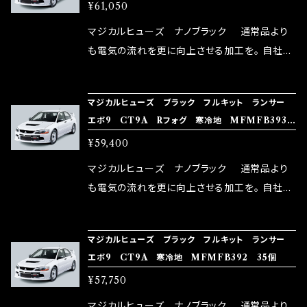
FMFB394 37個
¥61,050
体感出来て面白く、車には必ずプラスになりデメ
リットが無い。と。 コラボ開発製品です。 購入先
マジカルヒューズ ナノブラック 通常品より
はこちらのマジカルヒューズ直販サイトと横浜に
も電気の流れを更に向上させる加工を。 自社比
織戸学さんが経営のお店MAX ORIDO RACI
較で車種により通常品よりも１５～３０％程性能
NG（http://maxorido.com/car-parts/86-b
向上。 更なる体感や数字を求める方にはオスス
マジカルヒューズ ブラック フルキット ランサー
rz）の2店舗の専売品になりますので宜しくお願
メ！ レーシングドライバーMAX織戸選手がテス
エボ9 CT9A Rフォグ 寒冷地 MFMFB393
い致します。
ターとなり吟味し時間を掛けて検証し、これは
36個
¥59,400
体感出来て面白く、車には必ずプラスになりデメ
リットが無い。と。 コラボ開発製品です。 購入先
マジカルヒューズ ナノブラック 通常品より
はこちらのマジカルヒューズ直販サイトと横浜に
も電気の流れを更に向上させる加工を。 自社比
織戸学さんが経営のお店MAX ORIDO RACI
較で車種により通常品よりも１５～３０％程性能
NG（http://maxorido.com/car-parts/86-b
向上。 更なる体感や数字を求める方にはオスス
マジカルヒューズ ブラック フルキット ランサー
rz）の2店舗の専売品になりますので宜しくお願
メ！ レーシングドライバーMAX織戸選手がテス
エボ9 CT9A 寒冷地 MFMFB392 35個
い致します。
ターとなり吟味し時間を掛けて検証し、これは
¥57,750
体感出来て面白く、車には必ずプラスになりデメ
リットが無い。と。 コラボ開発製品です。 購入先
マジカルヒューズ ナノブラック 通常品より