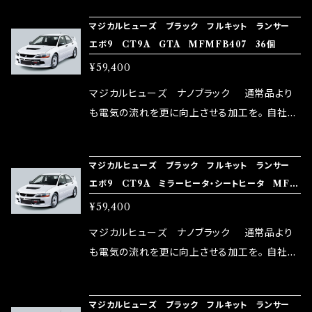
NG（http://maxorido.com/car-parts/86-b
向上。 更なる体感や数字を求める方にはオスス
マジカルヒューズ ブラック フルキット ランサー
rz）の2店舗の専売品になりますので宜しくお願
メ！ レーシングドライバーMAX織戸選手がテス
エボ9 CT9A GTA MFMFB407 36個
い致します。
ターとなり吟味し時間を掛けて検証し、これは
¥59,400
体感出来て面白く、車には必ずプラスになりデメ
リットが無い。と。 コラボ開発製品です。 購入先
マジカルヒューズ ナノブラック 通常品より
はこちらのマジカルヒューズ直販サイトと横浜に
も電気の流れを更に向上させる加工を。 自社比
織戸学さんが経営のお店MAX ORIDO RACI
較で車種により通常品よりも１５～３０％程性能
NG（http://maxorido.com/car-parts/86-b
向上。 更なる体感や数字を求める方にはオスス
マジカルヒューズ ブラック フルキット ランサー
rz）の2店舗の専売品になりますので宜しくお願
メ！ レーシングドライバーMAX織戸選手がテス
エボ9 CT9A ミラーヒータ・シートヒータ MFM
い致します。
ターとなり吟味し時間を掛けて検証し、これは
FB406 36個
¥59,400
体感出来て面白く、車には必ずプラスになりデメ
リットが無い。と。 コラボ開発製品です。 購入先
マジカルヒューズ ナノブラック 通常品より
はこちらのマジカルヒューズ直販サイトと横浜に
も電気の流れを更に向上させる加工を。 自社比
織戸学さんが経営のお店MAX ORIDO RACI
較で車種により通常品よりも１５～３０％程性能
NG（http://maxorido.com/car-parts/86-b
向上。 更なる体感や数字を求める方にはオスス
マジカルヒューズ ブラック フルキット ランサー
rz）の2店舗の専売品になりますので宜しくお願
メ！ レーシングドライバーMAX織戸選手がテス