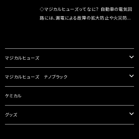
が大きい。 2.金属部分が露出している為、空気
◇マジカルヒューズってなに？ 自動車の電気回
中に漏電してしまう。 3.金属プレートが接触する
路には、漏電による故障の拡大防止や火災防止
がゆえ、接触抵抗がある。 この3点です。 1は、取
の目的から、ヒューズが装着されています。 もち
り去る事は出来ませんが、2・3を改善したヒュー
ろん、安全回路としての役割だけでなく、通電回
CATEGORY
ズが、マジカルヒューズになります。 ◇マジカル
路として、各回路への電力供給を行っています。
ヒューズの効果 マジカルヒューズは放電防止効
しかし、ヒューズには拭い去れない欠点があり
マジカルヒューズ
果・接触抵抗低減効果により、このような効果を
ます。 1.溶接回路であるため、配線と比較し抵抗
発揮します。 ・アクセルレスポンスの向上 ・アイ
が大きい。 2.金属部分が露出している為、空気
スズキ
マジカルヒューズ ナノブラック
ドリング安定化（静粛性UP） ・ターボ車のターボ
中に漏電してしまう。 3.金属プレートが接触する
ラグ改善 ・低速からのトルクアップ ・オーディオ
がゆえ、接触抵抗がある。 この3点です。 1は、取
KEI
の音質向上 ・ヘッドランプの光量UP ・燃費向上
スバル
スズキ ブラック
ケミカル
り去る事は出来ませんが、2・3を改善したヒュー
など、これらの効果は、タウンユースだけでなく、
ズが、マジカルヒューズになります。 ◇マジカル
モータースポーツシーンでの実証実験の上、 製
アルト
ヒューズの効果 マジカルヒューズは放電防止効
BRZ
KEI
ダイハツ
スバル ブラック
グッズ
品化を果たしております。
果・接触抵抗低減効果により、このような効果を
アルトエコ
発揮します。 ・アクセルレスポンスの向上 ・アイ
R2
アルト
MAX
BRZ
トヨタ
ダイハツ ブラック
マジカルヒューズ