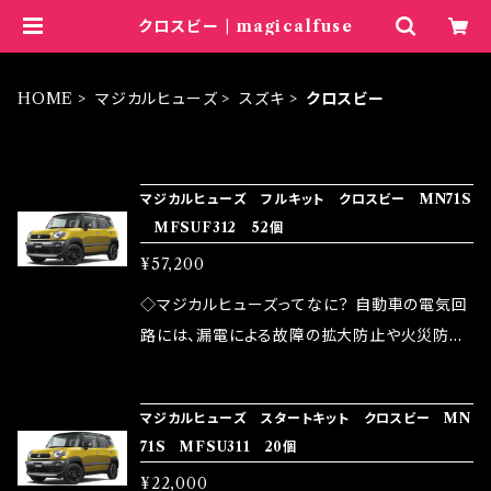
クロスビー | magicalfuse
HOME
マジカルヒューズ
スズキ
クロスビー
ITEM LIST
マジカルヒューズ フルキット クロスビー MN71S
MFSUF312 52個
¥57,200
◇マジカルヒューズってなに？ 自動車の電気回
路には、漏電による故障の拡大防止や火災防止
の目的から、ヒューズが装着されています。 もち
ろん、安全回路としての役割だけでなく、通電回
マジカルヒューズ スタートキット クロスビー MN
路として、各回路への電力供給を行っています。
71S MFSU311 20個
しかし、ヒューズには拭い去れない欠点があり
¥22,000
ます。 1.溶接回路であるため、配線と比較し抵抗