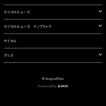
rz）の2店舗の専売品になりますので宜しくお願
メ！ レーシングドライバーMAX織戸選手がテス
い致します。
ターとなり吟味し時間を掛けて検証し、これは
マジカルヒューズ
体感出来て面白く、車には必ずプラスになりデメ
リットが無い。と。 コラボ開発製品です。 購入先
スズキ
マジカルヒューズ ナノブラック
はこちらのマジカルヒューズ直販サイトと横浜に
織戸学さんが経営のお店MAX ORIDO RACI
KEI
スバル
スズキ ブラック
ケミカル
NG（http://maxorido.com/car-parts/86-b
rz）の2店舗の専売品になりますので宜しくお願
アルト
い致します。
BRZ
KEI
ダイハツ
スバル ブラック
グッズ
アルトエコ
R2
アルト
MAX
BRZ
トヨタ
ダイハツ ブラック
マジカルヒューズ
© magicalfuse
エスクード
S4
アルトエコ
MOVE
R2
86
MAX
ニッサン
トヨタ ブラック
トムススピリット
Powered by
エブリィ
WRX
エスクード
YRV
S4
90系3兄弟
MOVE
GT-R
86
ホンダ
ニッサン ブラック