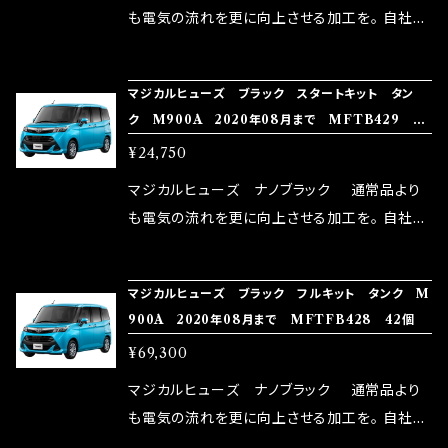
はこちらのマジカルヒューズ直販サイトと横浜に
も電気の流れを更に向上させる加工を。 自社比
織戸学さんが経営のお店MAX ORIDO RACI
較で車種により通常品よりも１５～３０％程性能
NG（http://maxorido.com/car-parts/86-b
向上。 更なる体感や数字を求める方にはオスス
マジカルヒューズ ブラック スタートキット タン
rz）の2店舗の専売品になりますので宜しくお願
メ！ レーシングドライバーMAX織戸選手がテス
ク M900A 2020年08月まで MFTB429 15
い致します。
ターとなり吟味し時間を掛けて検証し、これは
個
¥24,750
体感出来て面白く、車には必ずプラスになりデメ
リットが無い。と。 コラボ開発製品です。 購入先
マジカルヒューズ ナノブラック 通常品より
はこちらのマジカルヒューズ直販サイトと横浜に
も電気の流れを更に向上させる加工を。 自社比
織戸学さんが経営のお店MAX ORIDO RACI
較で車種により通常品よりも１５～３０％程性能
NG（http://maxorido.com/car-parts/86-b
向上。 更なる体感や数字を求める方にはオスス
マジカルヒューズ ブラック フルキット タンク M
rz）の2店舗の専売品になりますので宜しくお願
メ！ レーシングドライバーMAX織戸選手がテス
900A 2020年08月まで MFTFB428 42個
い致します。
ターとなり吟味し時間を掛けて検証し、これは
¥69,300
体感出来て面白く、車には必ずプラスになりデメ
リットが無い。と。 コラボ開発製品です。 購入先
マジカルヒューズ ナノブラック 通常品より
はこちらのマジカルヒューズ直販サイトと横浜に
も電気の流れを更に向上させる加工を。 自社比
織戸学さんが経営のお店MAX ORIDO RACI
較で車種により通常品よりも１５～３０％程性能