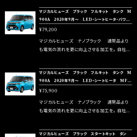
NG（http://maxorido.com/car-parts/86-b
向上。 更なる体感や数字を求める方にはオスス
マジカルヒューズ ブラック フルキット タンク M
rz）の2店舗の専売品になりますので宜しくお願
メ！ レーシングドライバーMAX織戸選手がテス
900A 2020年9月～ LED・シートヒータ・パワー
い致します。
ターとなり吟味し時間を掛けて検証し、これは
スライドドア MFTFB584 48個
¥79,200
体感出来て面白く、車には必ずプラスになりデメ
リットが無い。と。 コラボ開発製品です。 購入先
マジカルヒューズ ナノブラック 通常品より
はこちらのマジカルヒューズ直販サイトと横浜に
も電気の流れを更に向上させる加工を。 自社比
織戸学さんが経営のお店MAX ORIDO RACI
較で車種により通常品よりも１５～３０％程性能
NG（http://maxorido.com/car-parts/86-b
向上。 更なる体感や数字を求める方にはオスス
マジカルヒューズ ブラック フルキット タンク M
rz）の2店舗の専売品になりますので宜しくお願
メ！ レーシングドライバーMAX織戸選手がテス
900A 2020年9月～ LED・シートヒータ MFT
い致します。
ターとなり吟味し時間を掛けて検証し、これは
FB583 46個
¥75,900
体感出来て面白く、車には必ずプラスになりデメ
リットが無い。と。 コラボ開発製品です。 購入先
マジカルヒューズ ナノブラック 通常品より
はこちらのマジカルヒューズ直販サイトと横浜に
も電気の流れを更に向上させる加工を。 自社比
織戸学さんが経営のお店MAX ORIDO RACI
較で車種により通常品よりも１５～３０％程性能
NG（http://maxorido.com/car-parts/86-b
向上。 更なる体感や数字を求める方にはオスス
マジカルヒューズ ブラック スタートキット タン
rz）の2店舗の専売品になりますので宜しくお願
メ！ レーシングドライバーMAX織戸選手がテス