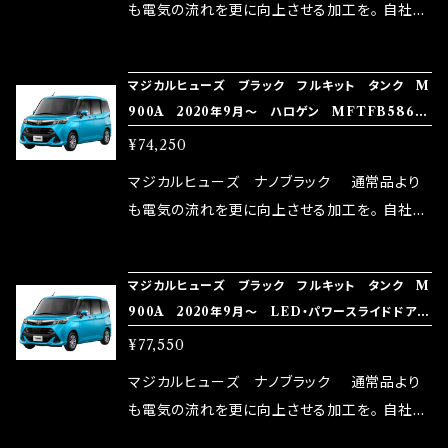
はこちらのマジカルヒューズ直販サイトと横浜に
も電気の流れを更に向上させる加工を。 自社比
織戸学さんが経営のお店MAX ORIDO RACI
較で車種により通常品よりも１５～３０％程性能
NG（http://maxorido.com/car-parts/86-b
向上。 更なる体感や数字を求める方にはオスス
マジカルヒューズ ブラック フルキット タンク M
rz）の2店舗の専売品になりますので宜しくお願
メ！ レーシングドライバーMAX織戸選手がテス
900A 2020年9月～ ハロゲン MFTFB586
い致します。
ターとなり吟味し時間を掛けて検証し、これは
45個
¥74,250
体感出来て面白く、車には必ずプラスになりデメ
リットが無い。と。 コラボ開発製品です。 購入先
マジカルヒューズ ナノブラック 通常品より
はこちらのマジカルヒューズ直販サイトと横浜に
も電気の流れを更に向上させる加工を。 自社比
織戸学さんが経営のお店MAX ORIDO RACI
較で車種により通常品よりも１５～３０％程性能
NG（http://maxorido.com/car-parts/86-b
向上。 更なる体感や数字を求める方にはオスス
マジカルヒューズ ブラック フルキット タンク M
rz）の2店舗の専売品になりますので宜しくお願
メ！ レーシングドライバーMAX織戸選手がテス
900A 2020年9月～ LED・パワースライドドア
い致します。
ターとなり吟味し時間を掛けて検証し、これは
MFTFB585 47個
¥77,550
体感出来て面白く、車には必ずプラスになりデメ
リットが無い。と。 コラボ開発製品です。 購入先
マジカルヒューズ ナノブラック 通常品より
はこちらのマジカルヒューズ直販サイトと横浜に
も電気の流れを更に向上させる加工を。 自社比
織戸学さんが経営のお店MAX ORIDO RACI
較で車種により通常品よりも１５～３０％程性能