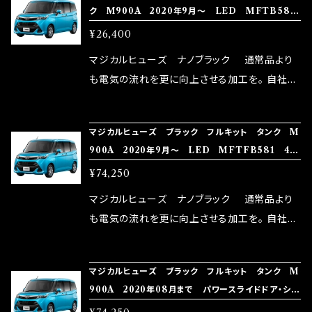
ク M900A 2020年9月～ LED MFTB582
い致します。
ターとなり吟味し時間を掛けて検証し、これは
16個
¥26,400
体感出来て面白く、車には必ずプラスになりデメ
リットが無い。と。 コラボ開発製品です。 購入先
マジカルヒューズ ナノブラック 通常品より
はこちらのマジカルヒューズ直販サイトと横浜に
も電気の流れを更に向上させる加工を。 自社比
織戸学さんが経営のお店MAX ORIDO RACI
較で車種により通常品よりも１５～３０％程性能
NG（http://maxorido.com/car-parts/86-b
向上。 更なる体感や数字を求める方にはオスス
マジカルヒューズ ブラック フルキット タンク M
rz）の2店舗の専売品になりますので宜しくお願
メ！ レーシングドライバーMAX織戸選手がテス
900A 2020年9月～ LED MFTFB581 45
い致します。
ターとなり吟味し時間を掛けて検証し、これは
個
¥74,250
体感出来て面白く、車には必ずプラスになりデメ
リットが無い。と。 コラボ開発製品です。 購入先
マジカルヒューズ ナノブラック 通常品より
はこちらのマジカルヒューズ直販サイトと横浜に
も電気の流れを更に向上させる加工を。 自社比
織戸学さんが経営のお店MAX ORIDO RACI
較で車種により通常品よりも１５～３０％程性能
NG（http://maxorido.com/car-parts/86-b
向上。 更なる体感や数字を求める方にはオスス
マジカルヒューズ ブラック フルキット タンク M
rz）の2店舗の専売品になりますので宜しくお願
メ！ レーシングドライバーMAX織戸選手がテス
900A 2020年08月まで パワースライドドア・シー
い致します。
ターとなり吟味し時間を掛けて検証し、これは
トヒータ MFTFB432 45個