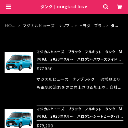
タンク | magicalfuse
HOM
マジカルヒューズ ナノブラ
トヨタ ブラッ
タン
E
ック
ク
ク
ITEM LIST
マジカルヒューズ ブラック フルキット タンク M
900A 2020年9月～ ハロゲン・パワースライドド
ア MFTFB590 47個
¥77,550
マジカルヒューズ ナノブラック 通常品より
も電気の流れを更に向上させる加工を。 自社比
較で車種により通常品よりも１５～３０％程性能
向上。 更なる体感や数字を求める方にはオスス
マジカルヒューズ ブラック フルキット タンク M
メ！ レーシングドライバーMAX織戸選手がテス
900A 2020年9月～ ハロゲン・シートヒータ・パワ
ターとなり吟味し時間を掛けて検証し、これは
ースライドドア MFTFB589 48個
¥79,200
体感出来て面白く、車には必ずプラスになりデメ