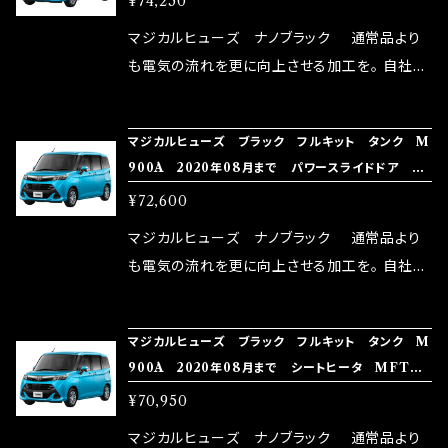
¥74,250
体感出来て面白く、車には必ずプラスになりデメ
リットが無い。と。 コラボ開発製品です。 購入先
マジカルヒューズ ナノブラック 通常品より
はこちらのマジカルヒューズ直販サイトと横浜に
も電気の流れを更に向上させる加工を。 自社比
織戸学さんが経営のお店MAX ORIDO RACI
較で車種により通常品よりも１５～３０％程性能
NG（http://maxorido.com/car-parts/86-b
向上。 更なる体感や数字を求める方にはオスス
マジカルヒューズ ブラック フルキット タンク M
rz）の2店舗の専売品になりますので宜しくお願
メ！ レーシングドライバーMAX織戸選手がテス
900A 2020年08月まで パワースライドドア M
い致します。
ターとなり吟味し時間を掛けて検証し、これは
FTFB431 44個
¥72,600
体感出来て面白く、車には必ずプラスになりデメ
リットが無い。と。 コラボ開発製品です。 購入先
マジカルヒューズ ナノブラック 通常品より
はこちらのマジカルヒューズ直販サイトと横浜に
も電気の流れを更に向上させる加工を。 自社比
織戸学さんが経営のお店MAX ORIDO RACI
較で車種により通常品よりも１５～３０％程性能
NG（http://maxorido.com/car-parts/86-b
向上。 更なる体感や数字を求める方にはオスス
マジカルヒューズ ブラック フルキット タンク M
rz）の2店舗の専売品になりますので宜しくお願
メ！ レーシングドライバーMAX織戸選手がテス
900A 2020年08月まで シートヒータ MFTFB
い致します。
ターとなり吟味し時間を掛けて検証し、これは
430 43個
¥70,950
体感出来て面白く、車には必ずプラスになりデメ
リットが無い。と。 コラボ開発製品です。 購入先
マジカルヒューズ ナノブラック 通常品より