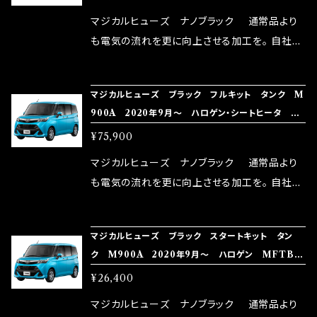
リットが無い。と。 コラボ開発製品です。 購入先
マジカルヒューズ ナノブラック 通常品より
はこちらのマジカルヒューズ直販サイトと横浜に
も電気の流れを更に向上させる加工を。 自社比
織戸学さんが経営のお店MAX ORIDO RACI
較で車種により通常品よりも１５～３０％程性能
NG（http://maxorido.com/car-parts/86-b
向上。 更なる体感や数字を求める方にはオスス
マジカルヒューズ ブラック フルキット タンク M
rz）の2店舗の専売品になりますので宜しくお願
メ！ レーシングドライバーMAX織戸選手がテス
900A 2020年9月～ ハロゲン・シートヒータ M
い致します。
ターとなり吟味し時間を掛けて検証し、これは
FTFB588 46個
¥75,900
体感出来て面白く、車には必ずプラスになりデメ
リットが無い。と。 コラボ開発製品です。 購入先
マジカルヒューズ ナノブラック 通常品より
はこちらのマジカルヒューズ直販サイトと横浜に
も電気の流れを更に向上させる加工を。 自社比
織戸学さんが経営のお店MAX ORIDO RACI
較で車種により通常品よりも１５～３０％程性能
NG（http://maxorido.com/car-parts/86-b
向上。 更なる体感や数字を求める方にはオスス
マジカルヒューズ ブラック スタートキット タン
rz）の2店舗の専売品になりますので宜しくお願
メ！ レーシングドライバーMAX織戸選手がテス
ク M900A 2020年9月～ ハロゲン MFTB5
い致します。
ターとなり吟味し時間を掛けて検証し、これは
87 16個
¥26,400
体感出来て面白く、車には必ずプラスになりデメ
リットが無い。と。 コラボ開発製品です。 購入先
マジカルヒューズ ナノブラック 通常品より