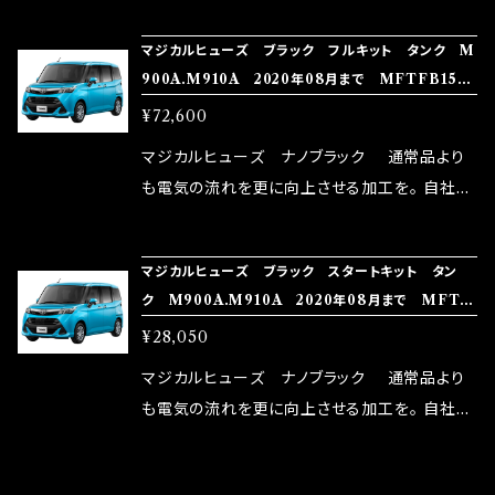
NG（http://maxorido.com/car-parts/86-b
向上。 更なる体感や数字を求める方にはオスス
マジカルヒューズ ブラック フルキット タンク M
rz）の2店舗の専売品になりますので宜しくお願
メ！ レーシングドライバーMAX織戸選手がテス
900A.M910A 2020年08月まで MFTFB159
い致します。
ターとなり吟味し時間を掛けて検証し、これは
44個
¥72,600
体感出来て面白く、車には必ずプラスになりデメ
リットが無い。と。 コラボ開発製品です。 購入先
マジカルヒューズ ナノブラック 通常品より
はこちらのマジカルヒューズ直販サイトと横浜に
も電気の流れを更に向上させる加工を。 自社比
織戸学さんが経営のお店MAX ORIDO RACI
較で車種により通常品よりも１５～３０％程性能
NG（http://maxorido.com/car-parts/86-b
向上。 更なる体感や数字を求める方にはオスス
マジカルヒューズ ブラック スタートキット タン
rz）の2店舗の専売品になりますので宜しくお願
メ！ レーシングドライバーMAX織戸選手がテス
ク M900A.M910A 2020年08月まで MFTB
い致します。
ターとなり吟味し時間を掛けて検証し、これは
158 17個
¥28,050
体感出来て面白く、車には必ずプラスになりデメ
リットが無い。と。 コラボ開発製品です。 購入先
マジカルヒューズ ナノブラック 通常品より
はこちらのマジカルヒューズ直販サイトと横浜に
も電気の流れを更に向上させる加工を。 自社比
織戸学さんが経営のお店MAX ORIDO RACI
較で車種により通常品よりも１５～３０％程性能
NG（http://maxorido.com/car-parts/86-b
向上。 更なる体感や数字を求める方にはオスス
CATEGORY